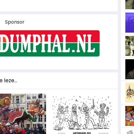
Sponsor
 leze...