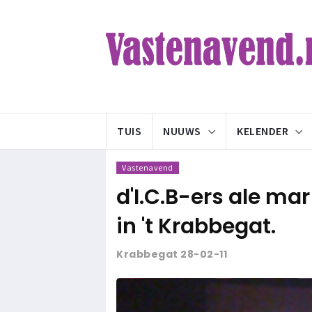
TUIS
NUUWS
KELENDER
Vastenavend
d'I.C.B-ers ale mar
in 't Krabbegat.
Krabbegat 28-02-11