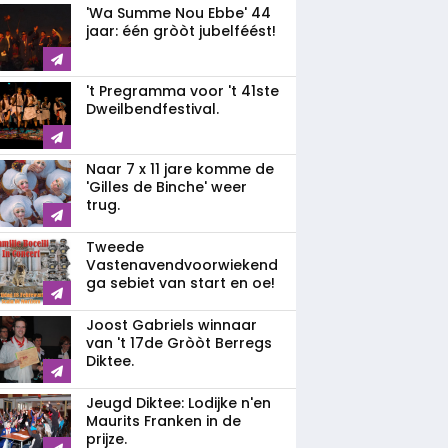
'Wa Summe Nou Ebbe' 44
jaar: één gròòt jubelféést!
't Pregramma voor 't 41ste
Dweilbendfestival.
Naar 7 x 11 jare komme de
'Gilles de Binche' weer
trug.
Tweede
Vastenavendvoorwiekend
ga sebiet van start en oe!
Joost Gabriels winnaar
van 't 17de Gròòt Berregs
Diktee.
Jeugd Diktee: Lodijke n'en
Maurits Franken in de
prijze.