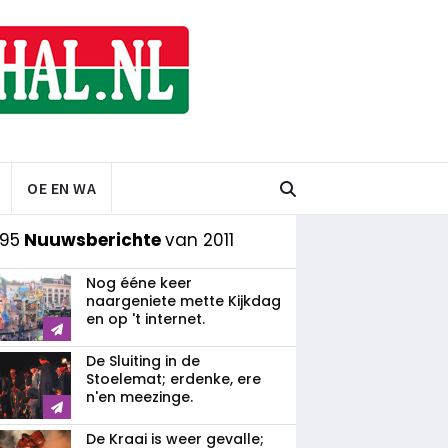
OE EN WA
 95
Nuuwsberichte
van 2011
Nog ééne keer
naargeniete mette Kijkdag
en op 't internet.
De Sluiting in de
Stoelemat; erdenke, ere
n'en meezinge.
De Kraai is weer gevalle;