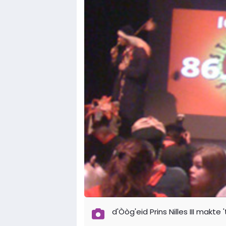
d'Òòg'eid Prins Nilles III makt