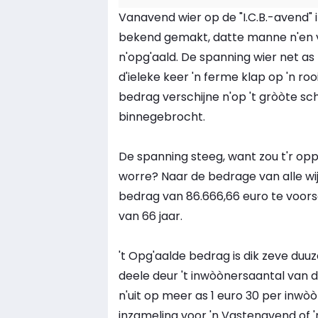
Vanavend wier op de "I.C.B.-avend" in
bekend gemakt, datte manne n'en vro
n'opg'aald. De spanning wier net as
d'ieleke keer 'n ferme klap op 'n rooie
bedrag verschijne n'op 't gròòte sch
binnegebrocht.
De spanning steeg, want zou t'r op
worre? Naar de bedrage van alle wij
bedrag van 86.666,66 euro te voorsch
van 66 jaar.
't Opg'aalde bedrag is dik zeve duu
deele deur 't inwòònersaantal va
n'uit op meer as 1 euro 30 per inwòò
inzameling voor 'n Vastenavend of 'n