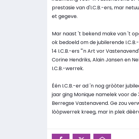
prestasie van d'I.C.B.-ers, mar netu
et gegeve.
Mar naast 't bekend make van 't opg
ok bedoeld om de jubilerende I.C.B.-e
14 I.C.B.-ers "'n Art vor Vastenavend
Corine Hendriks, Alain Jansen en Ne
I.C.B.-werrek.
Één I.C.B.-er ad 'n nog gròòter jubil
jaar ging Monique namelek voor de 3
Berregse Vastenavend. Ge zou verw
lòòpwerrek kreeg, mar in plek dèèrv