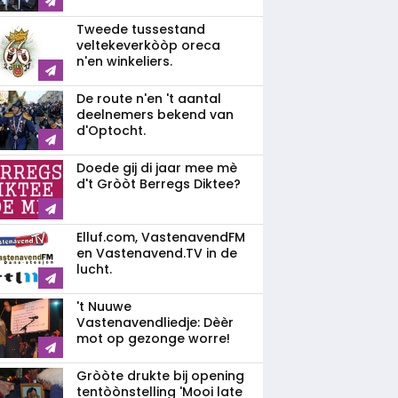
Tweede tussestand
veltekeverkòòp oreca
n'en winkeliers.
De route n'en 't aantal
deelnemers bekend van
d'Optocht.
Doede gij di jaar mee mè
d't Gròòt Berregs Diktee?
Elluf.com, VastenavendFM
en Vastenavend.TV in de
lucht.
't Nuuwe
Vastenavendliedje: Dèèr
mot op gezonge worre!
Gròòte drukte bij opening
tentòònstelling 'Mooi late