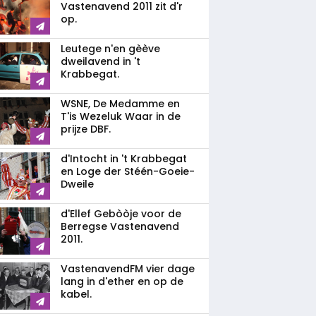
Vastenavend 2011 zit d'r
op.
Leutege n'en gèève
dweilavend in 't
Krabbegat.
WSNE, De Medamme en
T'is Wezeluk Waar in de
prijze DBF.
d'Intocht in 't Krabbegat
en Loge der Stéén-Goeie-
Dweile
d'Ellef Gebòòje voor de
Berregse Vastenavend
2011.
VastenavendFM vier dage
lang in d'ether en op de
kabel.