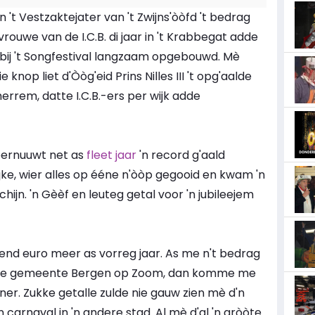
 't Vestzaktejater van 't Zwijns'òòfd 't bedrag
uwe van de I.C.B. di jaar in 't Krabbegat adde
 bij 't Songfestival langzaam opgebouwd. Mè
 knop liet d'Òòg'eid Prins Nilles III 't opg'aalde
errem, datte I.C.B.-ers per wijk adde
pernuuwt net as
fleet jaar
'n record g'aald
ke, wier alles op ééne n'òòp gegooid en kwam 'n
ijn. 'n Gèèf en leuteg getal voor 'n jubileejem
zend euro meer as vorreg jaar. As me n't bedrag
n de gemeente Bergen op Zoom, dan komme me
ner. Zukke getalle zulde nie gauw zien mè d'n
 carnaval in 'n andere stad. Al mè d'al 'n gròòte