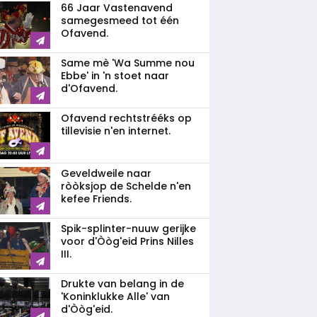
66 Jaar Vastenavend
samegesmeed tot één
Ofavend.
Same mè 'Wa Summe nou
Ebbe' in 'n stoet naar
d'Ofavend.
Ofavend rechtstrééks op
tillevisie n'en internet.
Geveldweile naar
ròòksjop de Schelde n'en
kefee Friends.
Spik-splinter-nuuw gerijke
voor d'Òòg'eid Prins Nilles
III.
Drukte van belang in de
'Koninklukke Alle' van
d'Òòg'eid.