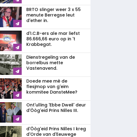
BRTO slinger weer 3 x 55
menute Berregse leut
d'ether in.
d'I.C.B-ers ale mar liefst
86.666,66 euro op in 't
Krabbegat.
Dienstregeling van de
borrelbus mette
Vastenavend.
Doede mee mè de
flesjmop van g'eim
kommitee DansteMee?
Ont'ulling 'Ebbe Dweil' deur
d'Òòg'eid Prins Nilles III.
d'Òòg'eid Prins Nilles I kreg
d'Orde van d'Eeuwege