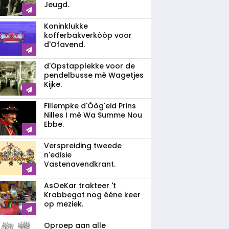
Jeugd.
Koninklukke
kofferbakverkòòp voor
d'Ofavend.
d'Opstapplekke voor de
pendelbusse mè Wagetjes
Kijke.
Fillempke d'Òòg'eid Prins
Nilles I mè Wa Summe Nou
Ebbe.
Verspreiding tweede
n'edisie
Vastenavendkrant.
AsOeKar trakteer 't
Krabbegat nog ééne keer
op meziek.
Oproep aan alle