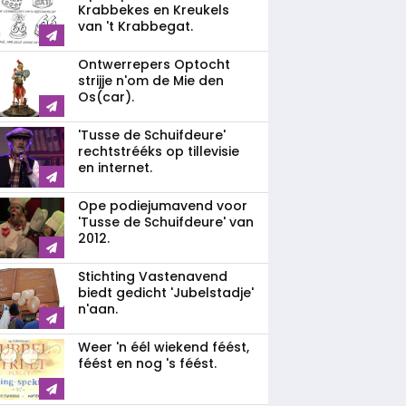
Krabbekes en Kreukels
van 't Krabbegat.
Ontwerrepers Optocht
strijje n'om de Mie den
Os(car).
'Tusse de Schuifdeure'
rechtstrééks op tillevisie
en internet.
Ope podiejumavend voor
'Tusse de Schuifdeure' van
2012.
Stichting Vastenavend
biedt gedicht 'Jubelstadje'
n'aan.
Weer 'n éél wiekend féést,
féést en nog 's féést.