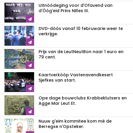
Uitnòòdeging voor d'Ofavend van
d'Òòg'eid Prins Nilles III.
DVD-dòòs vanaf 10 februwarie weer te
verkrijge.
Prijs van de LeutNeutBon naar 1 euro en
79 cent.
Kaartverkòòp Vastenavendkesert
Sjefkes van start.
Ope dage bouwclubs Krabbeklutsers en
Agge Mar Leut Et.
Nuuw g'eim kommitee kom mè de
Berregse n'Opsteker.