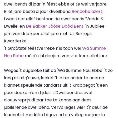
dweilbends di jaar 'n féést ebbe of te wel verjaare.
Ellef jare besta di jaar dweilbend
Bendebelazert
,
twee keer ellef bestaan de dweilbends 'Vodde &
Dweile' en
De Bakker Jòòse Dòòd Bent
. 'n Jubilee-
jem van drie keer ellef jare n'et 'Ut Berregs
Kwartierke'.
't Gròòtste fééstverreke n'is toch wel
Wa Summe
Nou Ebbe
mè d'n jubileejem van vier keer ellef jaar.
Weges 't eugeleke feit da 'Wa Summe Nou Ebbe' 't zo
lang et uitg'ouwe, leeket 't 'n nie nader te noeme
klarinet speulende tandarts uit 't Krabbegat 't een
goei ideeke n'om tijdes 't Dweilbendfestival
d'oeuvreprijs di jaar toe te kenne aan dees
jubilerende dweilbend. Vervolleges wier t'r deur de
klarinetist medéén bijgezeed da vollegend jaar in