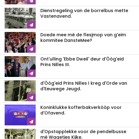
Dienstregeling van de borrelbus mette
Vastenavend.
Doede mee mè de flesjmop van g'eim
kommitee DansteMee?
Ont'ulling 'Ebbe Dweil' deur d'Òòg'eid
Prins Nilles III.
d'Òòg'eid Prins Nilles I kreg d'Orde van
d'Eeuwege Jeugd.
Koninklukke kofferbakverkòòp voor
d'Ofavend.
d'Opstapplekke voor de pendelbusse
mè Wagetjes Kijke.