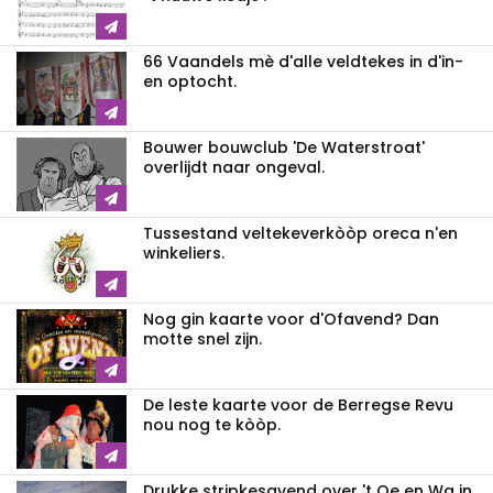
66 Vaandels mè d'alle veldtekes in d'in-
en optocht.
Bouwer bouwclub 'De Waterstroat'
overlijdt naar ongeval.
Tussestand veltekeverkòòp oreca n'en
winkeliers.
Nog gin kaarte voor d'Ofavend? Dan
motte snel zijn.
De leste kaarte voor de Berregse Revu
nou nog te kòòp.
Drukke stripkesavend over 't Oe en Wa in