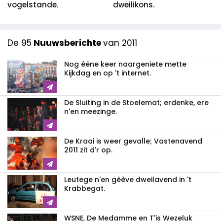
vogelstande.
dweilikons.
De 95
Nuuwsberichte
van 2011
Nog ééne keer naargeniete mette
Kijkdag en op 't internet.
De Sluiting in de Stoelemat; erdenke, ere
n'en meezinge.
De Kraai is weer gevalle; Vastenavend
2011 zit d'r op.
Leutege n'en gèève dweilavend in 't
Krabbegat.
WSNE, De Medamme en T'is Wezeluk