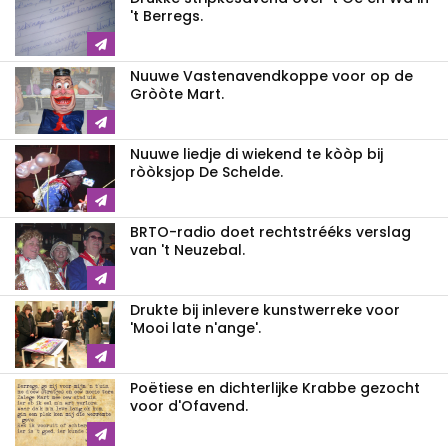
't Berregs.
Nuuwe Vastenavendkoppe voor op de
Gròòte Mart.
Nuuwe liedje di wiekend te kòòp bij
ròòksjop De Schelde.
BRTO-radio doet rechtstrééks verslag
van 't Neuzebal.
Drukte bij inlevere kunstwerreke voor
'Mooi late n'ange'.
Poëtiese en dichterlijke Krabbe gezocht
voor d'Ofavend.