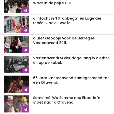
Waar in de prijze DBF.
d'Intocht in 't Krabbegat en Loge der
Stéén-Goeie-Dweile
d'Ellef Gebòòje voor de Berregse
Vastenavend 2011.
VastenavendFM vier dage lang in d'ether
en op de kabel.
66 Jaar Vastenavend samegesmeed tot
één Ofavend.
Same mè 'Wa Summe nou Ebbe' in 'n
stoet naar d'Ofavend.