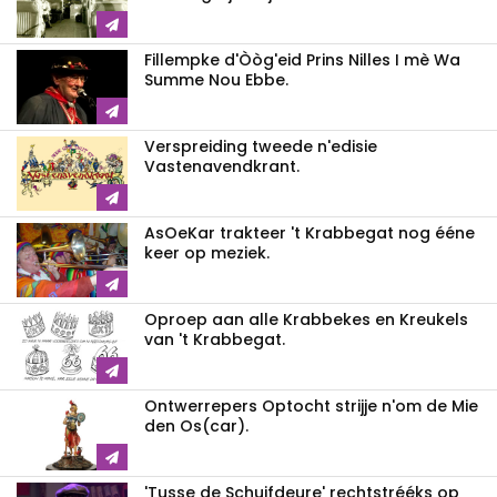
Fillempke d'Òòg'eid Prins Nilles I mè Wa
Summe Nou Ebbe.
Verspreiding tweede n'edisie
Vastenavendkrant.
AsOeKar trakteer 't Krabbegat nog ééne
keer op meziek.
Oproep aan alle Krabbekes en Kreukels
van 't Krabbegat.
Ontwerrepers Optocht strijje n'om de Mie
den Os(car).
'Tusse de Schuifdeure' rechtstrééks op