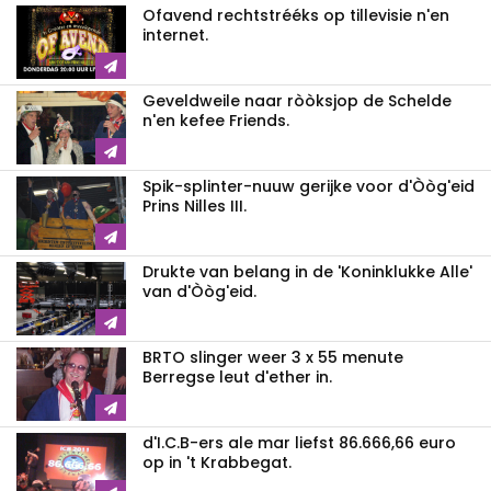
Ofavend rechtstrééks op tillevisie n'en
internet.
Geveldweile naar ròòksjop de Schelde
n'en kefee Friends.
Spik-splinter-nuuw gerijke voor d'Òòg'eid
Prins Nilles III.
Drukte van belang in de 'Koninklukke Alle'
van d'Òòg'eid.
BRTO slinger weer 3 x 55 menute
Berregse leut d'ether in.
d'I.C.B-ers ale mar liefst 86.666,66 euro
op in 't Krabbegat.