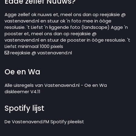
Edde zellef Nuuws?
Agge zellef ok nuuws et, meel ons dan op reejaksie @
vastenavend.nl en stuur ok 'n foto mee in òòge
resolusie. 't Liefst 'n liggende foto (landscape) Agge 'n
pooster et, meel ons dan op reejaksie @
vastenavend.nl en stuur de pooster in òòge resolusie. 't
Liefst minimaal 1000 pixels
reejaksie @ vastenavend.nl
Oe en Wa
Alle uisregels van Vastenavend.nl - Oe en Wa
diskleemer V4.11
Spotify lijst
De Vastenavend.FM Spotify pleelist