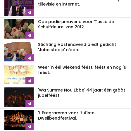
tillevisie en internet.
Ope podiejumavend voor 'Tusse de
Schuifdeure' van 2012.
Stichting Vastenavend biedt gedicht
'Jubelstadje' n'aan.
Weer 'n éél wiekend féést, féést en nog 's
féést.
'Wa Summe Nou Ebbe' 44 jaar: één gròòt
jubelféést!
't Pregramma voor 't 41ste
Dweilbendfestival.