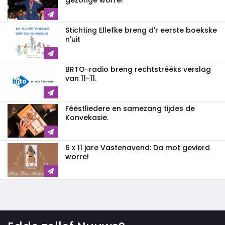
gezonge worre!
Stichting Ellefke breng d'r eerste boekske
n'uit
BRTO-radio breng rechtstrééks verslag
van 11-11.
Fééstliedere en samezang tijdes de
Konvekasie.
6 x 11 jare Vastenavend: Da mot gevierd
worre!