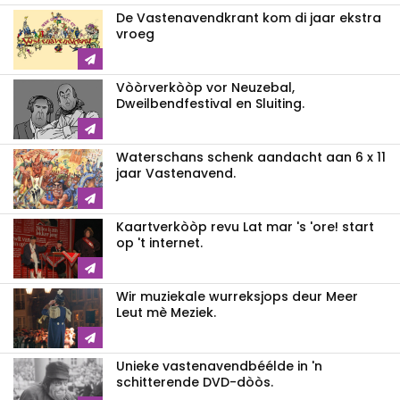
De Vastenavendkrant kom di jaar ekstra
vroeg
Vòòrverkòòp vor Neuzebal,
Dweilbendfestival en Sluiting.
Waterschans schenk aandacht aan 6 x 11
jaar Vastenavend.
Kaartverkòòp revu Lat mar 's 'ore! start
op 't internet.
Wir muziekale wurreksjops deur Meer
Leut mè Meziek.
Unieke vastenavendbéélde in 'n
schitterende DVD-dòòs.