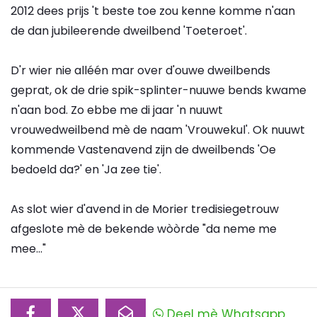
2012 dees prijs 't beste toe zou kenne komme n'aan
de dan jubileerende dweilbend 'Toeteroet'.
D'r wier nie alléén mar over d'ouwe dweilbends
geprat, ok de drie spik-splinter-nuuwe bends kwame
n'aan bod. Zo ebbe me di jaar 'n nuuwt
vrouwedweilbend mè de naam 'Vrouwekul'. Ok nuuwt
kommende Vastenavend zijn de dweilbends 'Oe
bedoeld da?' en 'Ja zee tie'.
As slot wier d'avend in de Morier tredisiegetrouw
afgeslote mè de bekende wòòrde "da neme me
mee..."
Deel mè Whatsapp