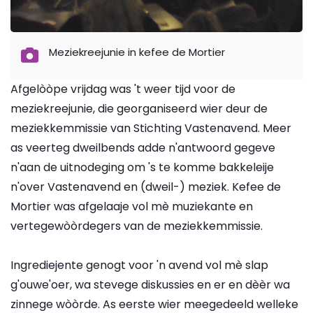
Meziekreejunie in kefee de Mortier
Afgelòòpe vrijdag was 't weer tijd voor de
meziekreejunie, die georganiseerd wier deur de
meziekkemmissie van Stichting Vastenavend. Meer
as veerteg dweilbends adde n'antwoord gegeve
n'aan de uitnodeging om 's te komme bakkeleije
n'over Vastenavend en (dweil-) meziek. Kefee de
Mortier was afgelaaje vol mè muziekante en
vertegewòòrdegers van de meziekkemmissie.
Ingrediejente genogt voor 'n avend vol mè slap
g'ouwe'oer, wa stevege diskussies en er en dèèr wa
zinnege wòòrde. As eerste wier meegedeeld welleke