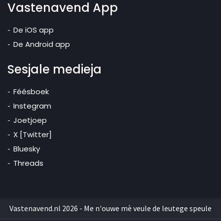
Vastenavend App
De iOS app
De Android app
Sesjale medieja
Féésboek
Instegram
Joetjoep
X [Twitter]
Bluesky
Threads
Vastenavend.nl 2026 - Me n'ouwe mè veule de leutege speule