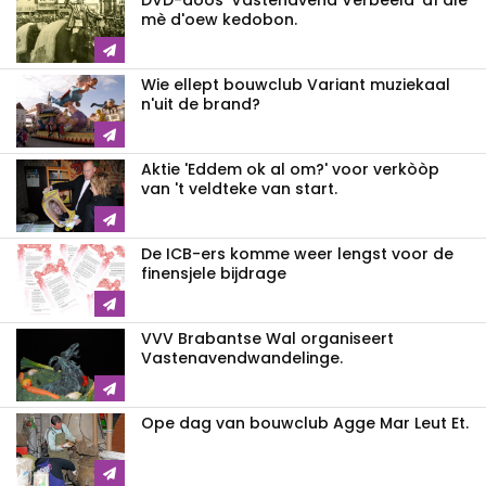
DVD-dòòs 'Vastenavend Verbeeld' af'ale
mè d'oew kedobon.
Wie ellept bouwclub Variant muziekaal
n'uit de brand?
Aktie 'Eddem ok al om?' voor verkòòp
van 't veldteke van start.
De ICB-ers komme weer lengst voor de
finensjele bijdrage
VVV Brabantse Wal organiseert
Vastenavendwandelinge.
Ope dag van bouwclub Agge Mar Leut Et.