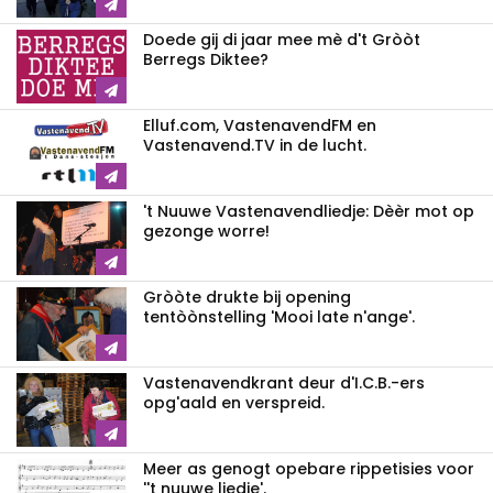
Doede gij di jaar mee mè d't Gròòt
Berregs Diktee?
Elluf.com, VastenavendFM en
Vastenavend.TV in de lucht.
't Nuuwe Vastenavendliedje: Dèèr mot op
gezonge worre!
Gròòte drukte bij opening
tentòònstelling 'Mooi late n'ange'.
Vastenavendkrant deur d'I.C.B.-ers
opg'aald en verspreid.
Meer as genogt opebare rippetisies voor
''t nuuwe liedje'.