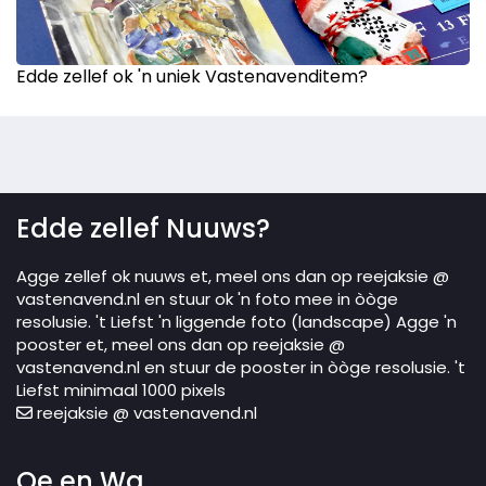
Edde zellef ok 'n uniek Vastenavenditem?
Edde zellef Nuuws?
Agge zellef ok nuuws et, meel ons dan op reejaksie @
vastenavend.nl en stuur ok 'n foto mee in òòge
resolusie. 't Liefst 'n liggende foto (landscape) Agge 'n
pooster et, meel ons dan op reejaksie @
vastenavend.nl en stuur de pooster in òòge resolusie. 't
Liefst minimaal 1000 pixels
reejaksie @ vastenavend.nl
Oe en Wa