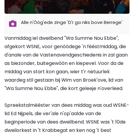
Alle n'Òòg'ede zinge 'D'r ga niks bove Berrege'
Vanmiddag iel dweilbend "Wa Summe Nou Ebbe",
afgekort WSNE, voor genòòdege 'n fééstmiddag, die
d'anale van de Vastenavendgeschiedenis in zal gaan
as biezonder, buitegewòòn en kiepevel. Voor da de
middag van start kon gaan, wier t'r netuurlek
waardeg stil gestaan bij Wim van Broek'ove, lid van
"Wa Summe Nou Ebbe", die kort geleeje n'overleed.
Spreekstalmééster van dees middag was oud WSNE-
lid Ed Nijpels, die ver'ale n'op'aalde van de
beginperiode van dees dweilbend. WSNE was 't 10de
dweilorkest in 't Krabbegat en ken nog 't best