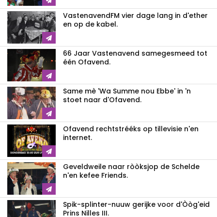
VastenavendFM vier dage lang in d'ether
en op de kabel.
66 Jaar Vastenavend samegesmeed tot
één Ofavend.
Same mè 'Wa Summe nou Ebbe' in 'n
stoet naar d'Ofavend.
Ofavend rechtstrééks op tillevisie n'en
internet.
Geveldweile naar ròòksjop de Schelde
n'en kefee Friends.
Spik-splinter-nuuw gerijke voor d'Òòg'eid
Prins Nilles III.