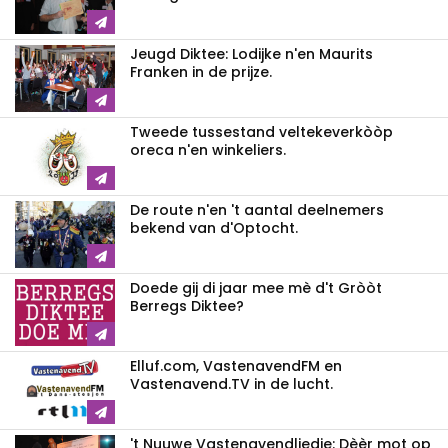
Jeugd Diktee: Lodijke n'en Maurits
Franken in de prijze.
Tweede tussestand veltekeverkòòp
oreca n'en winkeliers.
De route n'en 't aantal deelnemers
bekend van d'Optocht.
Doede gij di jaar mee mè d't Gròòt
Berregs Diktee?
Elluf.com, VastenavendFM en
Vastenavend.TV in de lucht.
't Nuuwe Vastenavendliedje: Dèèr mot op