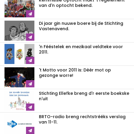
Kemmissie Optocht makt 't regelement
van d'n optocht bekend.
Di jaar gin nuuwe boere bij de Stichting
Vastenavend.
'n Fééstelek en mezikaal veldteke voor
2011.
't Motto voor 2011 is: Dèèr mot op
gezonge worre!
Stichting Ellefke breng d'r eerste boekske
n'uit
BRTO-radio breng rechtstrééks verslag
van 11-11.