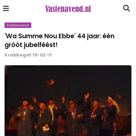
Vastenavend
'Wa Summe Nou Ebbe' 44 jaar: één
gròòt jubelféést!
Krabbegat 19-02-11