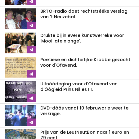
BRTO-radio doet rechtstrééks verslag
van 't Neuzebal.
Drukte bij inlevere kunstwerreke voor
'Mooi late n'ange'.
Poëtiese en dichterlijke Krabbe gezocht
voor d'Ofavend.
Uitnòòdeging voor d'Ofavend van
d'Òòg'eid Prins Nilles III.
DVD-dòòs vanaf 10 februwarie weer te
verkrijge.
Prijs van de LeutNeutBon naar 1 euro en
79 cent.