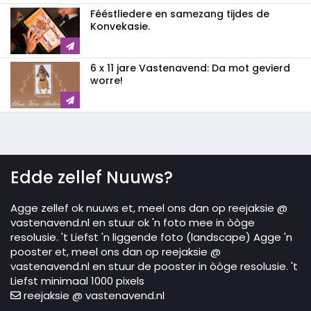
Fééstliedere en samezang tijdes de
Konvekasie.
6 x 11 jare Vastenavend: Da mot gevierd
worre!
Edde zellef Nuuws?
Agge zellef ok nuuws et, meel ons dan op reejaksie @
vastenavend.nl en stuur ok 'n foto mee in òòge
resolusie. 't Liefst 'n liggende foto (landscape) Agge 'n
pooster et, meel ons dan op reejaksie @
vastenavend.nl en stuur de pooster in òòge resolusie. 't
Liefst minimaal 1000 pixels
reejaksie @ vastenavend.nl