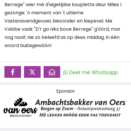
Berrege" wier mè d'eigetijdse kouplette deur Nilles I
gezonge; 'n mement van 't ultieme
Vastenavendgevoel, biezonder en kiepevel. Me
n'ebbe vaak "D'r ga niks bove Berrege" g'òòrd, mar
nog nooit nie zo beleefd as op dees middag, in één
woord buitegewòòn!
Deel mè Whatsapp
Sponsor