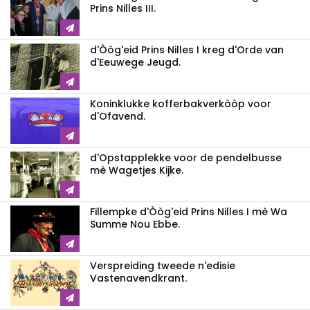
Prins Nilles III.
d'Òòg'eid Prins Nilles I kreg d'Orde van
d'Eeuwege Jeugd.
Koninklukke kofferbakverkòòp voor
d'Ofavend.
d'Opstapplekke voor de pendelbusse
mè Wagetjes Kijke.
Fillempke d'Òòg'eid Prins Nilles I mè Wa
Summe Nou Ebbe.
Verspreiding tweede n'edisie
Vastenavendkrant.