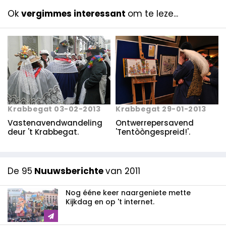
Ok
vergimmes interessant
om te leze...
Krabbegat 03-02-2013
Krabbegat 29-01-2013
Vastenavendwandeling
Ontwerrepersavend
deur 't Krabbegat.
'Tentòòngespreid!'.
De 95
Nuuwsberichte
van 2011
Nog ééne keer naargeniete mette
Kijkdag en op 't internet.