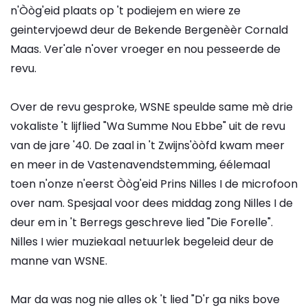
n'Òòg'eid plaats op 't podiejem en wiere ze
geintervjoewd deur de Bekende Bergenèèr Cornald
Maas. Ver'ale n'over vroeger en nou pesseerde de
revu.
Over de revu gesproke, WSNE speulde same mè drie
vokaliste 't lijflied "Wa Summe Nou Ebbe" uit de revu
van de jare '40. De zaal in 't Zwijns'òòfd kwam meer
en meer in de Vastenavendstemming, éélemaal
toen n'onze n'eerst Òòg'eid Prins Nilles I de microfoon
over nam. Spesjaal voor dees middag zong Nilles I de
deur em in 't Berregs geschreve lied "Die Forelle".
Nilles I wier muziekaal netuurlek begeleid deur de
manne van WSNE.
Mar da was nog nie alles ok 't lied "D'r ga niks bove