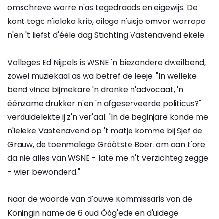
omschreve worre n'as tegedraads en eigewijs. De
kont tege n'ieleke krib, eilege n'uisje omver werrepe
n'en 't liefst d'ééle dag Stichting Vastenavend ekele.
Volleges Ed Nijpels is WSNE 'n biezondere dweilbend,
zowel muziekaal as wa betref de leeje. "In welleke
bend vinde bijmekare 'n dronke n'advocaat, 'n
éénzame drukker n'en 'n afgeserveerde politicus?"
verduidelekte ij z'n ver'aal. "In de beginjare konde me
n'ieleke Vastenavend op 't matje komme bij Sjef de
Grauw, de toenmalege Gròòtste Boer, om aan t'ore
da nie alles van WSNE - late me n't verzichteg zegge
- wier bewonderd."
Naar de woorde van d'ouwe Kommissaris van de
Koningin name de 6 oud Òòg'ede en d'uidege