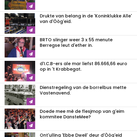
Drukte van belang in de 'Koninklukke Alle'
van d'Òòg'eid.
BRTO slinger weer 3 x 55 menute
Berregse leut d'ether in.
d'I.C.B-ers ale mar liefst 86.666,66 euro
op in 't Krabbegat.
Dienstregeling van de borrelbus mette
Vastenavend.
Doede mee mè de flesjmop van g'eim
kommitee DansteMee?
Ont'ulling 'Ebbe Dweil' deur d'Òòg'eid