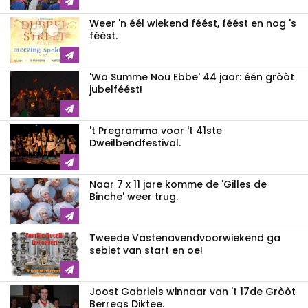
Weer 'n éél wiekend féést, féést en nog 's
féést.
'Wa Summe Nou Ebbe' 44 jaar: één gròòt
jubelféést!
't Pregramma voor 't 41ste
Dweilbendfestival.
Naar 7 x 11 jare komme de 'Gilles de
Binche' weer trug.
Tweede Vastenavendvoorwiekend ga
sebiet van start en oe!
Joost Gabriels winnaar van 't 17de Gròòt
Berregs Diktee.