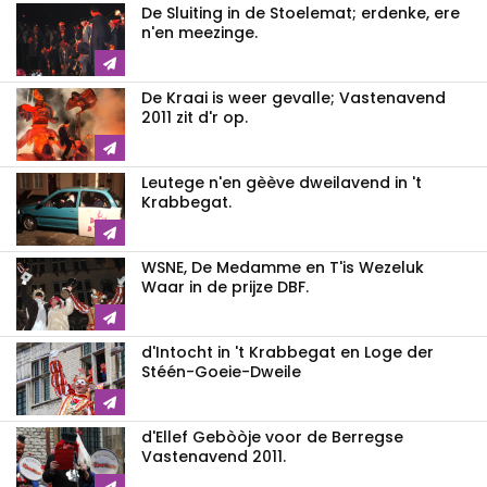
De Sluiting in de Stoelemat; erdenke, ere
n'en meezinge.
De Kraai is weer gevalle; Vastenavend
2011 zit d'r op.
Leutege n'en gèève dweilavend in 't
Krabbegat.
WSNE, De Medamme en T'is Wezeluk
Waar in de prijze DBF.
d'Intocht in 't Krabbegat en Loge der
Stéén-Goeie-Dweile
d'Ellef Gebòòje voor de Berregse
Vastenavend 2011.