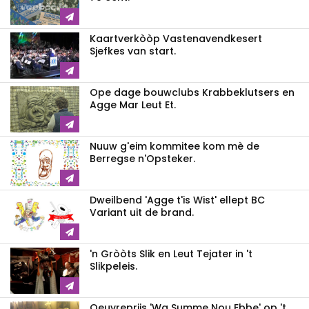
Kaartverkòòp Vastenavendkesert
Sjefkes van start.
Ope dage bouwclubs Krabbeklutsers en
Agge Mar Leut Et.
Nuuw g'eim kommitee kom mè de
Berregse n'Opsteker.
Dweilbend 'Agge t'is Wist' ellept BC
Variant uit de brand.
'n Gròòts Slik en Leut Tejater in 't
Slikpeleis.
Oeuvreprijs 'Wa Summe Nou Ebbe' op 't