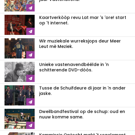
Kaartverkòòp revu Lat mar 's 'ore! start
op 't internet.
Wir muziekale wurreksjops deur Meer
Leut mè Meziek.
Unieke vastenavendbéélde in 'n
schitterende DVD-dòòs.
Tusse de Schuifdeure di jaar in 'n ander
jaske.
Dweilbandfestival op de schup: oud en
nuuw komme same.