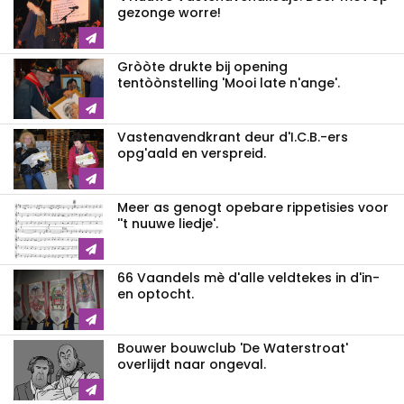
gezonge worre!
Gròòte drukte bij opening
tentòònstelling 'Mooi late n'ange'.
Vastenavendkrant deur d'I.C.B.-ers
opg'aald en verspreid.
Meer as genogt opebare rippetisies voor
''t nuuwe liedje'.
66 Vaandels mè d'alle veldtekes in d'in-
en optocht.
Bouwer bouwclub 'De Waterstroat'
overlijdt naar ongeval.