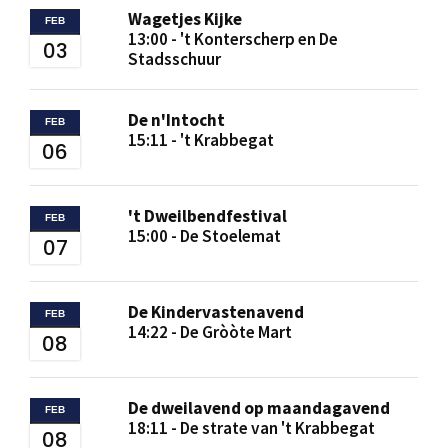
Wagetjes Kijke
FEB
13:00 - 't Konterscherp en De
03
Stadsschuur
De n'Intocht
FEB
15:11 - 't Krabbegat
06
't Dweilbendfestival
FEB
15:00 - De Stoelemat
07
De Kindervastenavend
FEB
14:22 - De Gròòte Mart
08
De dweilavend op maandagavend
FEB
18:11 - De strate van 't Krabbegat
08