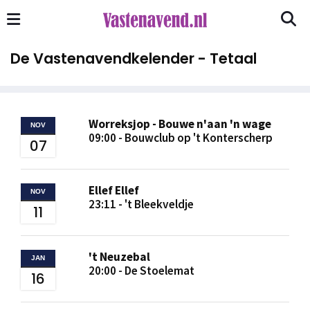
De Vastenavendkelender - Tetaal
Worreksjop - Bouwe n'aan 'n wage
NOV
09:00 - Bouwclub op 't Konterscherp
07
Ellef Ellef
NOV
23:11 - 't Bleekveldje
11
't Neuzebal
JAN
20:00 - De Stoelemat
16