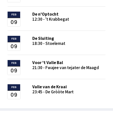
De n'Optocht
FEB
12:30 - 't Krabbegat
09
De Sluiting
FEB
18:30 - Stoelemat
09
Voor 't Valle Bal
FEB
21:30 - Fwajee van tejater de Maagd
09
Valle van de Kraai
FEB
23:45 - De Gròòte Mart
09