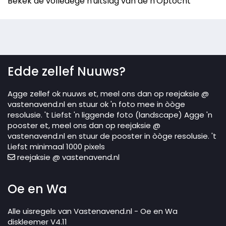
Bekek de volledege n'uitslag van de n'Optocht
Edde zellef Nuuws?
Agge zellef ok nuuws et, meel ons dan op reejaksie @
vastenavend.nl en stuur ok 'n foto mee in òòge
resolusie. 't Liefst 'n liggende foto (landscape) Agge 'n
pooster et, meel ons dan op reejaksie @
vastenavend.nl en stuur de pooster in òòge resolusie. 't
Liefst minimaal 1000 pixels
reejaksie @ vastenavend.nl
Oe en Wa
Alle uisregels van Vastenavend.nl - Oe en Wa
diskleemer V4.11