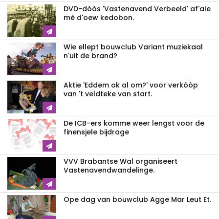
DVD-dòòs 'Vastenavend Verbeeld' af'ale
mè d'oew kedobon.
Wie ellept bouwclub Variant muziekaal
n'uit de brand?
Aktie 'Eddem ok al om?' voor verkòòp
van 't veldteke van start.
De ICB-ers komme weer lengst voor de
finensjele bijdrage
VVV Brabantse Wal organiseert
Vastenavendwandelinge.
Ope dag van bouwclub Agge Mar Leut Et.