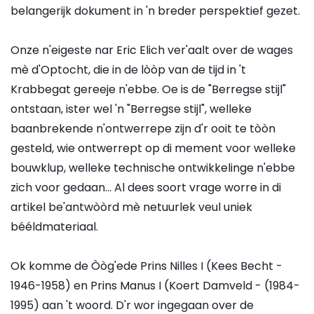
belangerijk dokument in 'n breder perspektief gezet.
Onze n'eigeste nar Eric Elich ver'aalt over de wages
mè d'Optocht, die in de lòòp van de tijd in 't
Krabbegat gereeje n'ebbe. Oe is de "Berregse stijl"
ontstaan, ister wel 'n "Berregse stijl", welleke
baanbrekende n'ontwerrepe zijn d'r ooit te tòòn
gesteld, wie ontwerrept op di mement voor welleke
bouwklup, welleke technische ontwikkelinge n'ebbe
zich voor gedaan... Al dees soort vrage worre in di
artikel be'antwòòrd mè netuurlek veul uniek
bééldmateriaal.
Ok komme de Òòg'ede Prins Nilles I (Kees Becht -
1946-1958) en Prins Manus I (Koert Damveld - (1984-
1995) aan 't woord. D'r wor ingegaan over de