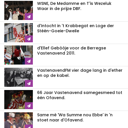
WSNE, De Medamme en T'is Wezeluk
Waar in de prijze DBF.
d'Intocht in 't Krabbegat en Loge der
Stéén-Goeie-Dweile
d'Ellef Gebòòje voor de Berregse
Vastenavend 2011.
VastenavendFM vier dage lang in d'ether
en op de kabel.
66 Jaar Vastenavend samegesmeed tot
één Ofavend.
Same mè 'Wa Summe nou Ebbe' in 'n
stoet naar d'Ofavend.