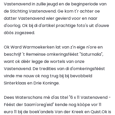
Vastenavend in zullie jeugd en de beginperiode van
de Stichting Vastenavend. Ge kom t'r achter oe
datter Vastenavend wier gevierd voor en naar
d'oorlog. Ok bij di d'artikel prachtige foto's uit d'ouwe
dòòs zogezeed.
Ok Ward Warmoekerken lat van z'n eige n'ore en
beschrijf 't Remeinse omkeringsféést "Saturnalia",
want ok dèèr legge de wortels van onze
Vastenavend. De tredities van di d'omkeringsféést
vinde me nouw ok nog trug bij bij bevobbeld
Sinterklaas en Drie Koninge.
Dees Waterschans mè d'as titel "6 x 11 Vastenavend -
Féést der Saam'oreg'eid" kende nog kòòpe vor 11
euro 11 bij de boek'andels Van der Kreek en Quist.Ok is