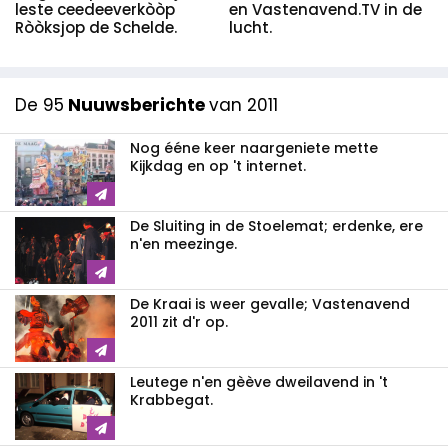
en Vastenavend.TV in de
leste ceedeeverkòòp
lucht.
Ròòksjop de Schelde.
De 95
Nuuwsberichte
van 2011
Nog ééne keer naargeniete mette
Kijkdag en op 't internet.
De Sluiting in de Stoelemat; erdenke, ere
n'en meezinge.
De Kraai is weer gevalle; Vastenavend
2011 zit d'r op.
Leutege n'en gèève dweilavend in 't
Krabbegat.