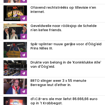
Ofavend rechtstrééks op tillevisie n'en
internet.
Geveldweile naar ròòksjop de Schelde
n'en kefee Friends.
Spik-splinter-nuuw gerijke voor d'Òòg'eid
Prins Nilles III.
Drukte van belang in de 'Koninklukke Alle'
van d'Òòg'eid.
BRTO slinger weer 3 x 55 menute
Berregse leut d'ether in.
d'I.C.B-ers ale mar liefst 86.666,66 euro
op in 't Krabbegat.