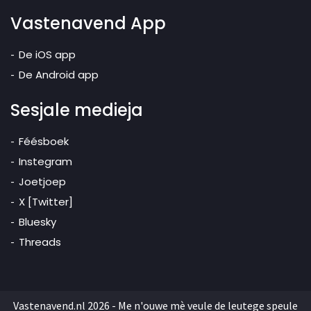
Vastenavend App
De iOS app
De Android app
Sesjale medieja
Féésboek
Instegram
Joetjoep
X [Twitter]
Bluesky
Threads
Vastenavend.nl 2026 - Me n'ouwe mè veule de leutege speule