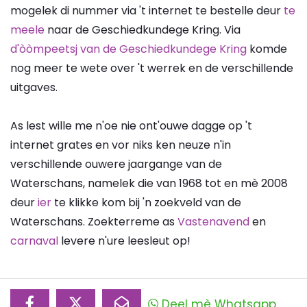
mogelek di nummer via 't internet te bestelle deur
te
meele
naar de Geschiedkundege Kring. Via
d'òòmpeetsj van de Geschiedkundege Kring
komde
nog meer te wete over 't werrek en de verschillende
uitgaves.
As lest wille me n'oe nie ont'ouwe dagge op 't
internet grates en vor niks ken neuze n'in
verschillende ouwere jaargange van de
Waterschans, namelek die van 1968 tot en mè 2008
deur
ier
te klikke kom bij 'n zoekveld van de
Waterschans. Zoekterreme as
Vastenavend
en
carnaval
levere n'ure leesleut op!
Deel mè Whatsapp