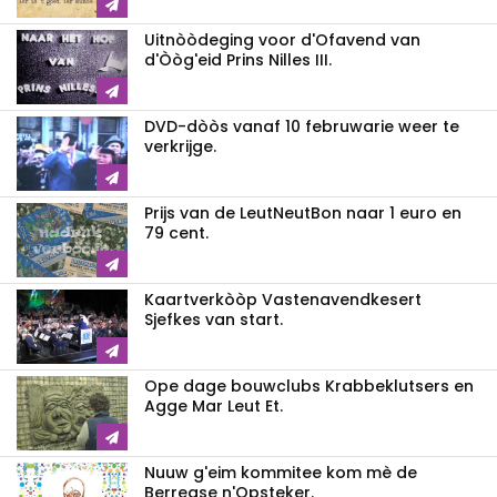
Uitnòòdeging voor d'Ofavend van
d'Òòg'eid Prins Nilles III.
DVD-dòòs vanaf 10 februwarie weer te
verkrijge.
Prijs van de LeutNeutBon naar 1 euro en
79 cent.
Kaartverkòòp Vastenavendkesert
Sjefkes van start.
Ope dage bouwclubs Krabbeklutsers en
Agge Mar Leut Et.
Nuuw g'eim kommitee kom mè de
Berregse n'Opsteker.