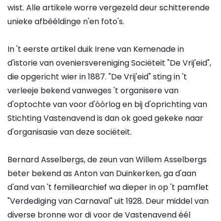
wist. Alle artikele worre vergezeld deur schitterende
unieke afbééldinge n'en foto's.
In 't eerste artikel duik Irene van Kemenade in
d'istorie van oveniersvereniging Sociëteit "De Vrij'eid",
die opgericht wier in 1887. "De Vrij'eid" sting in 't
verleeje bekend vanweges 't organisere van
d'optochte van voor d'òòrlog en bij d'oprichting van
Stichting Vastenavend is dan ok goed gekeke naar
d'organisasie van deze sociëteit.
Bernard Asselbergs, de zeun van Willem Asselbergs
beter bekend as Anton van Duinkerken, ga d'aan
d'and van 't femiliearchief wa dieper in op 't pamflet
"Verdediging van Carnaval" uit 1928. Deur middel van
diverse bronne wor di voor de Vastenavend éél