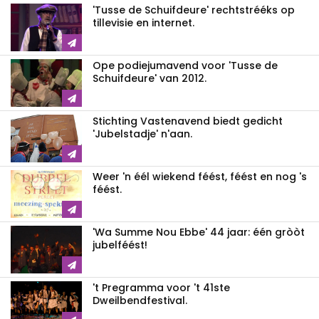
'Tusse de Schuifdeure' rechtstrééks op
tillevisie en internet.
Ope podiejumavend voor 'Tusse de
Schuifdeure' van 2012.
Stichting Vastenavend biedt gedicht
'Jubelstadje' n'aan.
Weer 'n éél wiekend féést, féést en nog 's
féést.
'Wa Summe Nou Ebbe' 44 jaar: één gròòt
jubelféést!
't Pregramma voor 't 41ste
Dweilbendfestival.