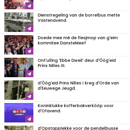
Dienstregeling van de borrelbus mette
Vastenavend.
Doede mee mè de flesjmop van g'eim
kommitee DansteMee?
Ont'ulling 'Ebbe Dweil' deur d'Òòg'eid
Prins Nilles III.
d'Òòg'eid Prins Nilles I kreg d'Orde van
d'Eeuwege Jeugd.
Koninklukke kofferbakverkòòp voor
d'Ofavend.
d'Opstapplekke voor de pendelbusse