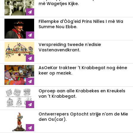
mè Wagetjes Kijke.
Fillempke d'Òòg'eid Prins Nilles I mè Wa
Summe Nou Ebbe.
Verspreiding tweede n'edisie
Vastenavendkrant.
AsOeKar trakteer 't Krabbegat nog ééne
keer op meziek.
Oproep aan alle Krabbekes en Kreukels
van 't Krabbegat.
Ontwerrepers Optocht strijje n'om de Mie
den Os(car).