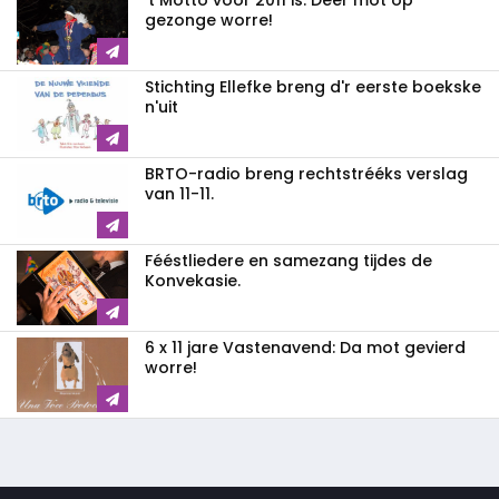
't Motto voor 2011 is: Dèèr mot op
gezonge worre!
Stichting Ellefke breng d'r eerste boekske
n'uit
BRTO-radio breng rechtstrééks verslag
van 11-11.
Fééstliedere en samezang tijdes de
Konvekasie.
6 x 11 jare Vastenavend: Da mot gevierd
worre!