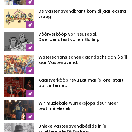
De Vastenavendkrant kom di jaar ekstra
vroeg
Vòòrverkòòp vor Neuzebal,
Dweilbendfestival en Sluiting.
Waterschans schenk aandacht aan 6 x 11
jaar Vastenavend.
Kaartverkòòp revu Lat mar 's 'ore! start
op 't internet.
Wir muziekale wurreksjops deur Meer
Leut mè Meziek.
Unieke vastenavendbéélde in 'n
schitterende DVD-dòòs.