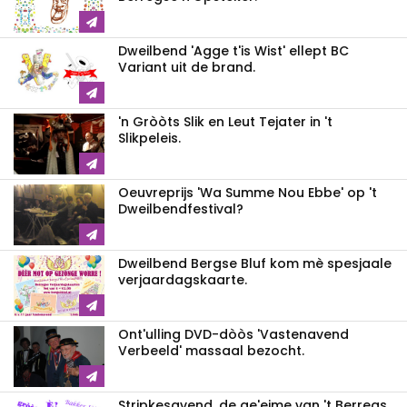
Dweilbend 'Agge t'is Wist' ellept BC
Variant uit de brand.
'n Gròòts Slik en Leut Tejater in 't
Slikpeleis.
Oeuvreprijs 'Wa Summe Nou Ebbe' op 't
Dweilbendfestival?
Dweilbend Bergse Bluf kom mè spesjaale
verjaardagskaarte.
Ont'ulling DVD-dòòs 'Vastenavend
Verbeeld' massaal bezocht.
Stripkesavend, de ge'eime van 't Berregs