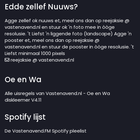
Edde zellef Nuuws?
Agge zellef ok nuuws et, meel ons dan op reejaksie @
vastenavend.nl en stuur ok 'n foto mee in òòge
resolusie. 't Liefst 'n liggende foto (landscape) Agge 'n
pooster et, meel ons dan op reejaksie @
vastenavend.nl en stuur de pooster in òòge resolusie. 't
Liefst minimaal 1000 pixels
reejaksie @ vastenavend.nl
Oe en Wa
Alle uisregels van Vastenavend.nl - Oe en Wa
diskleemer V4.11
Spotify lijst
De Vastenavend.FM Spotify pleelist