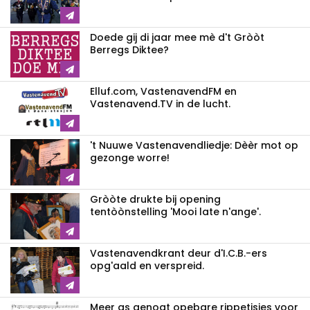
Doede gij di jaar mee mè d't Gròòt
Berregs Diktee?
Elluf.com, VastenavendFM en
Vastenavend.TV in de lucht.
't Nuuwe Vastenavendliedje: Dèèr mot op
gezonge worre!
Gròòte drukte bij opening
tentòònstelling 'Mooi late n'ange'.
Vastenavendkrant deur d'I.C.B.-ers
opg'aald en verspreid.
Meer as genogt opebare rippetisies voor