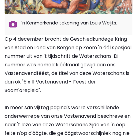
'n Kenmerkende tekening van Louis Weijts.
Op 4 december brocht de Geschiedkundege Kring
van Stad en Land van Bergen op Zoom 'n éél spesjaal
nummer uit van 't tijdschrift de Waterschans. Di
nummer was namelek éélmaal gewijd aan ons
Vastenavendféést, de titel van deze Waterschans is
dan ok "6 x 11 Vastenavend - Féést der
Saam'oreg'eid".
In meer san vijfteg pagina's worre verschillende
onderwerrepe van onze Vastenavend beschreve en
naar 't leze van deze Waterschans zijde van 'n òòp
feite n'op d'òògte, die ge òògstwaarschijnlek nog nie