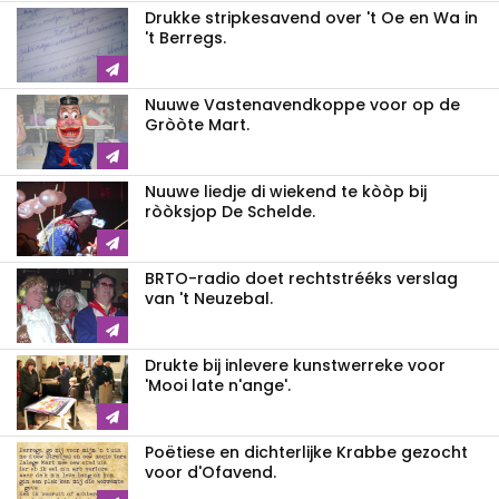
Drukke stripkesavend over 't Oe en Wa in
't Berregs.
Nuuwe Vastenavendkoppe voor op de
Gròòte Mart.
Nuuwe liedje di wiekend te kòòp bij
ròòksjop De Schelde.
BRTO-radio doet rechtstrééks verslag
van 't Neuzebal.
Drukte bij inlevere kunstwerreke voor
'Mooi late n'ange'.
Poëtiese en dichterlijke Krabbe gezocht
voor d'Ofavend.