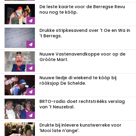
De leste kaarte voor de Berregse Revu
nou nog te kòòp.
Drukke stripkesavend over 't Oe en Wa in
't Berregs.
Nuuwe Vastenavendkoppe voor op de
Gròòte Mart.
Nuuwe liedje di wiekend te kòòp bij
ròòksjop De Schelde.
BRTO-radio doet rechtstrééks verslag
van 't Neuzebal.
Drukte bij inlevere kunstwerreke voor
'Mooi late n'ange'.