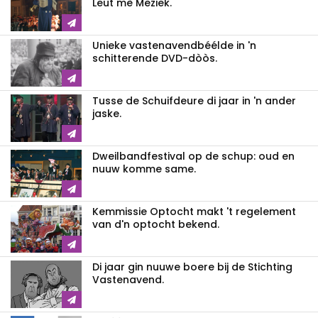
Leut mè Meziek.
Unieke vastenavendbéélde in 'n
schitterende DVD-dòòs.
Tusse de Schuifdeure di jaar in 'n ander
jaske.
Dweilbandfestival op de schup: oud en
nuuw komme same.
Kemmissie Optocht makt 't regelement
van d'n optocht bekend.
Di jaar gin nuuwe boere bij de Stichting
Vastenavend.