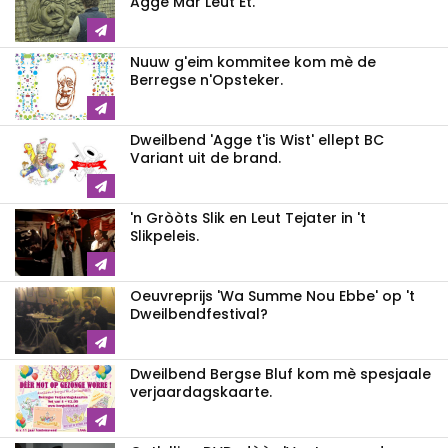
Agge Mar Leut Et.
Nuuw g'eim kommitee kom mè de
Berregse n'Opsteker.
Dweilbend 'Agge t'is Wist' ellept BC
Variant uit de brand.
'n Gròòts Slik en Leut Tejater in 't
Slikpeleis.
Oeuvreprijs 'Wa Summe Nou Ebbe' op 't
Dweilbendfestival?
Dweilbend Bergse Bluf kom mè spesjaale
verjaardagskaarte.