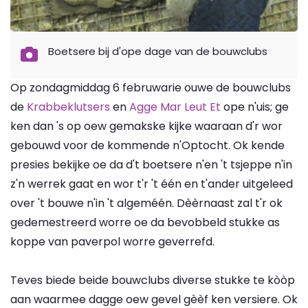
Boetsere bij d'ope dage van de bouwclubs
Op zondagmiddag 6 februwarie ouwe de bouwclubs
de
Krabbeklutsers
en
Agge Mar Leut Et
ope n'uis; ge
ken dan 's op oew gemakske kijke waaraan d'r wor
gebouwd voor de kommende n'Optocht. Ok kende
presies bekijke oe da d't boetsere n'en 't tsjeppe n'in
z'n werrek gaat en wor t'r 't één en t'ander uitgeleed
over 't bouwe n'in 't algeméén. Dèèrnaast zal t'r ok
gedemestreerd worre oe da bevobbeld stukke as
koppe van paverpol worre geverrefd.
Teves biede beide bouwclubs diverse stukke te kòòp
aan waarmee dagge oew gevel gèèf ken versiere. Ok