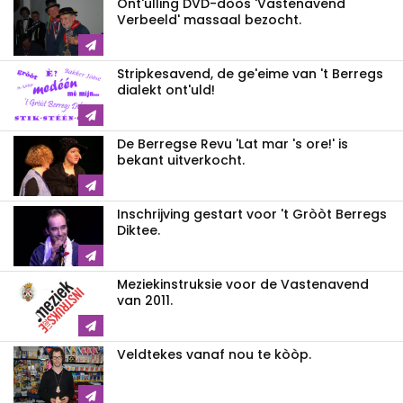
Ont'ulling DVD-dòòs 'Vastenavend
Verbeeld' massaal bezocht.
Stripkesavend, de ge'eime van 't Berregs
dialekt ont'uld!
De Berregse Revu 'Lat mar 's ore!' is
bekant uitverkocht.
Inschrijving gestart voor 't Gròòt Berregs
Diktee.
Meziekinstruksie voor de Vastenavend
van 2011.
Veldtekes vanaf nou te kòòp.