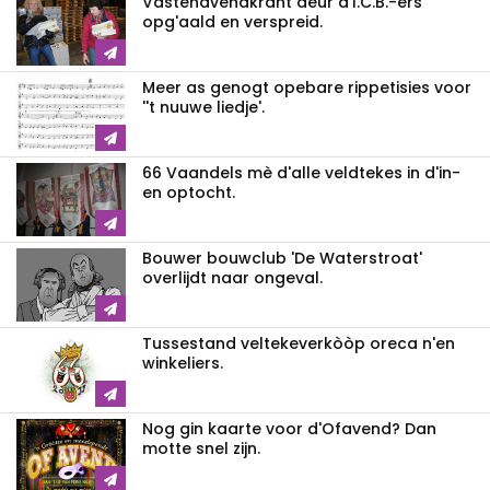
Vastenavendkrant deur d'I.C.B.-ers
opg'aald en verspreid.
Meer as genogt opebare rippetisies voor
''t nuuwe liedje'.
66 Vaandels mè d'alle veldtekes in d'in-
en optocht.
Bouwer bouwclub 'De Waterstroat'
overlijdt naar ongeval.
Tussestand veltekeverkòòp oreca n'en
winkeliers.
Nog gin kaarte voor d'Ofavend? Dan
motte snel zijn.