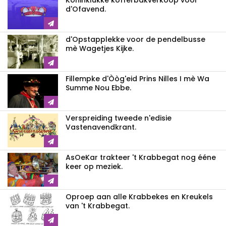
Koninklukke kofferbakverkòòp voor
d'Ofavend.
d'Opstapplekke voor de pendelbusse
mè Wagetjes Kijke.
Fillempke d'Òòg'eid Prins Nilles I mè Wa
Summe Nou Ebbe.
Verspreiding tweede n'edisie
Vastenavendkrant.
AsOeKar trakteer 't Krabbegat nog ééne
keer op meziek.
Oproep aan alle Krabbekes en Kreukels
van 't Krabbegat.