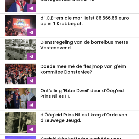
d'I.C.B-ers ale mar liefst 86.666,66 euro
op in 't Krabbegat.
Dienstregeling van de borrelbus mette
Vastenavend.
Doede mee mè de flesjmop van g'eim
kommitee DansteMee?
Ont'ulling 'Ebbe Dweil' deur d'Òòg'eid
Prins Nilles III.
d'Òòg'eid Prins Nilles I kreg d'Orde van
d'Eeuwege Jeugd.