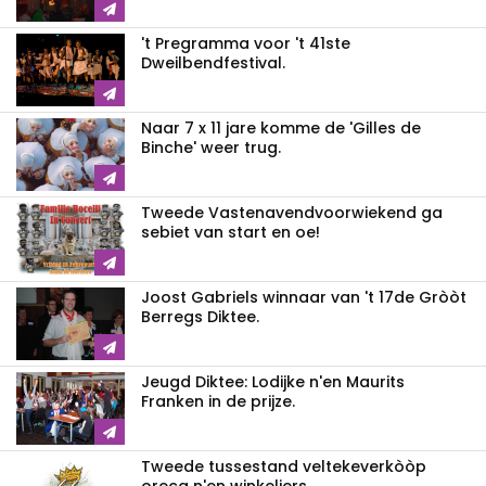
't Pregramma voor 't 41ste
Dweilbendfestival.
Naar 7 x 11 jare komme de 'Gilles de
Binche' weer trug.
Tweede Vastenavendvoorwiekend ga
sebiet van start en oe!
Joost Gabriels winnaar van 't 17de Gròòt
Berregs Diktee.
Jeugd Diktee: Lodijke n'en Maurits
Franken in de prijze.
Tweede tussestand veltekeverkòòp