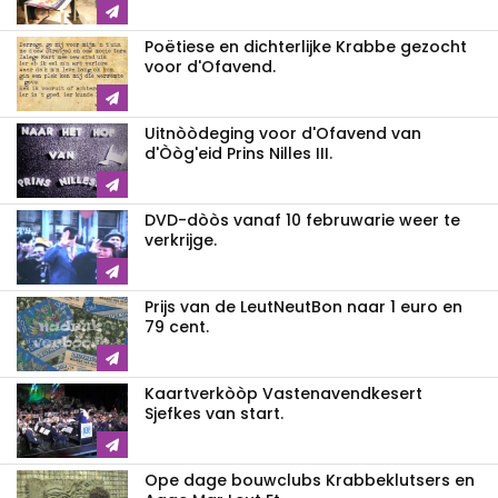
Poëtiese en dichterlijke Krabbe gezocht
voor d'Ofavend.
Uitnòòdeging voor d'Ofavend van
d'Òòg'eid Prins Nilles III.
DVD-dòòs vanaf 10 februwarie weer te
verkrijge.
Prijs van de LeutNeutBon naar 1 euro en
79 cent.
Kaartverkòòp Vastenavendkesert
Sjefkes van start.
Ope dage bouwclubs Krabbeklutsers en