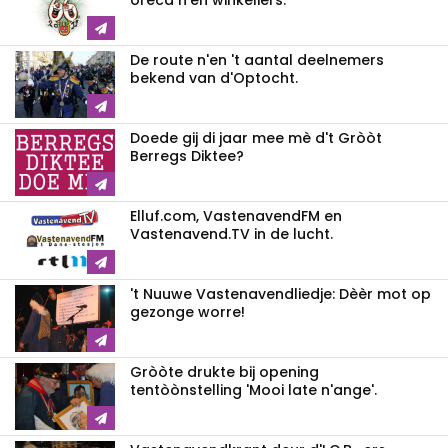
oreca n'en winkeliers.
De route n'en 't aantal deelnemers
bekend van d'Optocht.
Doede gij di jaar mee mè d't Gròòt
Berregs Diktee?
Elluf.com, VastenavendFM en
Vastenavend.TV in de lucht.
't Nuuwe Vastenavendliedje: Dèèr mot op
gezonge worre!
Gròòte drukte bij opening
tentòònstelling 'Mooi late n'ange'.