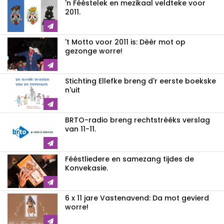
'n Fééstelek en mezikaal veldteke voor
2011.
't Motto voor 2011 is: Dèèr mot op
gezonge worre!
Stichting Ellefke breng d'r eerste boekske
n'uit
BRTO-radio breng rechtstrééks verslag
van 11-11.
Fééstliedere en samezang tijdes de
Konvekasie.
6 x 11 jare Vastenavend: Da mot gevierd
worre!