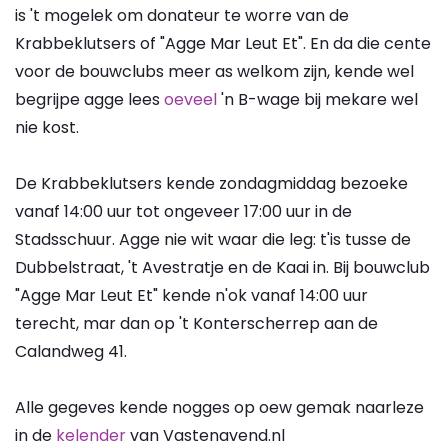
is 't mogelek om donateur te worre van de
Krabbeklutsers of "Agge Mar Leut Et". En da die cente
voor de bouwclubs meer as welkom zijn, kende wel
begrijpe agge lees
oeveel
'n B-wage bij mekare wel
nie kost.
De Krabbeklutsers kende zondagmiddag bezoeke
vanaf 14:00 uur tot ongeveer 17:00 uur in de
Stadsschuur. Agge nie wit waar die leg: t'is tusse de
Dubbelstraat, 't Avestratje en de Kaai in. Bij bouwclub
"Agge Mar Leut Et" kende n'ok vanaf 14:00 uur
terecht, mar dan op 't Konterscherrep aan de
Calandweg 41.
Alle gegeves kende nogges op oew gemak naarleze
in de
kelender
van Vastenavend.nl