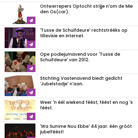
Ontwerrepers Optocht strijje n'om de Mie
den Os(car).
'Tusse de Schuifdeure' rechtstrééks op
tillevisie en internet.
Ope podiejumavend voor 'Tusse de
Schuifdeure' van 2012.
Stichting Vastenavend biedt gedicht
'Jubelstadje' n'aan.
Weer 'n éél wiekend féést, féést en nog 's
féést.
'Wa Summe Nou Ebbe' 44 jaar: één gròòt
jubelféést!