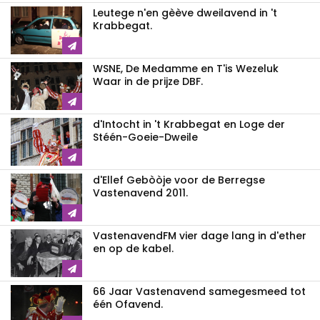
Leutege n'en gèève dweilavend in 't
Krabbegat.
WSNE, De Medamme en T'is Wezeluk
Waar in de prijze DBF.
d'Intocht in 't Krabbegat en Loge der
Stéén-Goeie-Dweile
d'Ellef Gebòòje voor de Berregse
Vastenavend 2011.
VastenavendFM vier dage lang in d'ether
en op de kabel.
66 Jaar Vastenavend samegesmeed tot
één Ofavend.