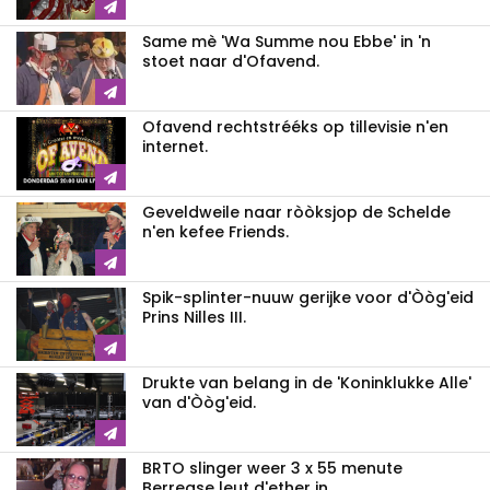
Same mè 'Wa Summe nou Ebbe' in 'n
stoet naar d'Ofavend.
Ofavend rechtstrééks op tillevisie n'en
internet.
Geveldweile naar ròòksjop de Schelde
n'en kefee Friends.
Spik-splinter-nuuw gerijke voor d'Òòg'eid
Prins Nilles III.
Drukte van belang in de 'Koninklukke Alle'
van d'Òòg'eid.
BRTO slinger weer 3 x 55 menute
Berregse leut d'ether in.