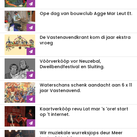
Ope dag van bouwclub Agge Mar Leut Et.
De Vastenavendkrant kom di jaar ekstra
vroeg
Vòòrverkòòp vor Neuzebal,
Dweilbendfestival en Sluiting.
Waterschans schenk aandacht aan 6 x 11
jaar Vastenavend.
Kaartverkòòp revu Lat mar 's 'ore! start
op 't internet.
Wir muziekale wurreksjops deur Meer