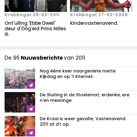
Krabbegat 26-02-2011
Krabbegat 27-02-2006
Ont'ulling 'Ebbe Dweil'
Kindervastenavend.
deur d'Òòg'eid Prins Nilles
III.
De 95
Nuuwsberichte
van 2011
Nog ééne keer naargeniete mette
Kijkdag en op 't internet.
De Sluiting in de Stoelemat; erdenke, ere
n'en meezinge.
De Kraai is weer gevalle; Vastenavend
2011 zit d'r op.