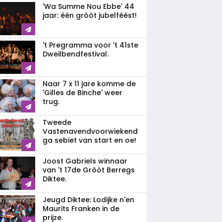
'Wa Summe Nou Ebbe' 44
jaar: één gròòt jubelféést!
't Pregramma voor 't 41ste
Dweilbendfestival.
Naar 7 x 11 jare komme de
'Gilles de Binche' weer
trug.
Tweede
Vastenavendvoorwiekend
ga sebiet van start en oe!
Joost Gabriels winnaar
van 't 17de Gròòt Berregs
Diktee.
Jeugd Diktee: Lodijke n'en
Maurits Franken in de
prijze.