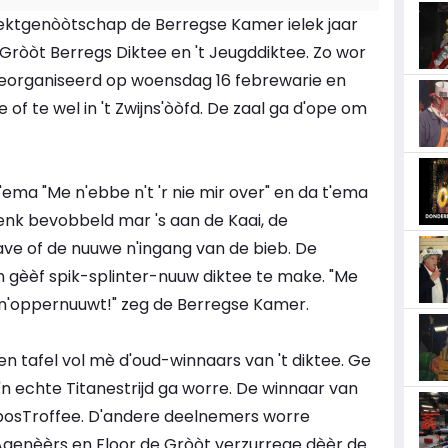
elektgenòòtschap de Berregse Kamer ielek jaar
Gròòt Berregs Diktee en 't Jeugddiktee. Zo wor
s georganiseerd op woensdag 16 febrewarie en
e of te wel in 't Zwijns'òòfd. De zaal ga d'ope om
t'ema "Me n'ebbe n't 'r nie mir over" en da t'ema
nk bevobbeld mar 's aan de Kaai, de
'ave of de nuuwe n'ingang van de bieb. De
 gèèf spik-splinter-nuuw diktee te make. "Me
e n'oppernuuwt!" zeg de Berregse Kamer.
een tafel vol mè d'oud-winnaars van 't diktee. Ge
 'n echte Titanestrijd ga worre. De winnaar van
pposTroffee. D'andere deelnemers worre
 Agenèèrs en Floor de Gròòt verzurrege dèèr de