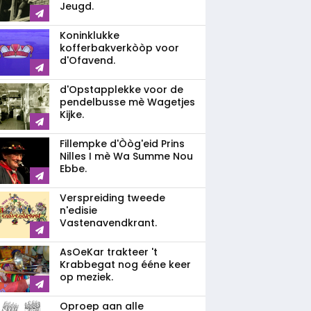
Jeugd.
Koninklukke
kofferbakverkòòp voor
d'Ofavend.
d'Opstapplekke voor de
pendelbusse mè Wagetjes
Kijke.
Fillempke d'Òòg'eid Prins
Nilles I mè Wa Summe Nou
Ebbe.
Verspreiding tweede
n'edisie
Vastenavendkrant.
AsOeKar trakteer 't
Krabbegat nog ééne keer
op meziek.
Oproep aan alle