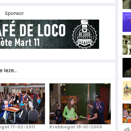
Sponsor
 leze...
gat 17-02-2011
Krabbegat 19-01-2005