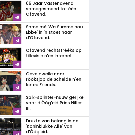
66 Jaar Vastenavend
samegesmeed tot één
Ofavend.
Same mè 'Wa Summe nou
Ebbe' in 'n stoet naar
d'Ofavend.
Ofavend rechtstrééks op
tillevisie n'en internet.
Geveldweile naar
ròòksjop de Schelde n'en
kefee Friends.
Spik-splinter-nuuw gerijke
voor d'Òòg'eid Prins Nilles
III.
Drukte van belang in de
'Koninklukke Alle' van
d'Òòg'eid.