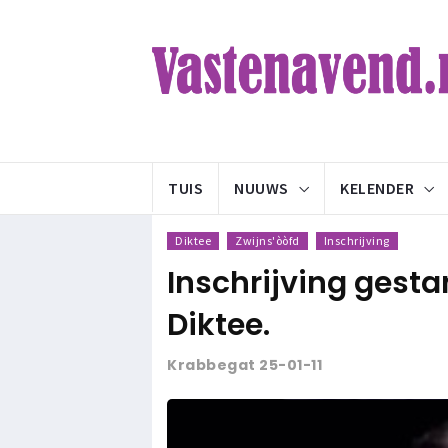
TUIS
NUUWS
KELENDER
Diktee
Zwijns'òòfd
Inschrijving
Inschrijving gestar
Diktee.
Krabbegat 25-01-11