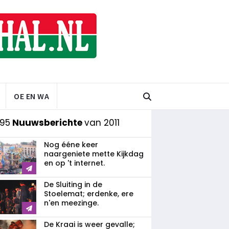
OE EN WA
 95
Nuuwsberichte
van 2011
Nog ééne keer
naargeniete mette Kijkdag
en op 't internet.
De Sluiting in de
Stoelemat; erdenke, ere
n'en meezinge.
De Kraai is weer gevalle;