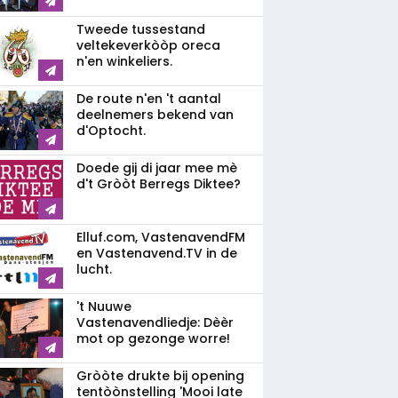
Tweede tussestand
veltekeverkòòp oreca
n'en winkeliers.
De route n'en 't aantal
deelnemers bekend van
d'Optocht.
Doede gij di jaar mee mè
d't Gròòt Berregs Diktee?
Elluf.com, VastenavendFM
en Vastenavend.TV in de
lucht.
't Nuuwe
Vastenavendliedje: Dèèr
mot op gezonge worre!
Gròòte drukte bij opening
tentòònstelling 'Mooi late