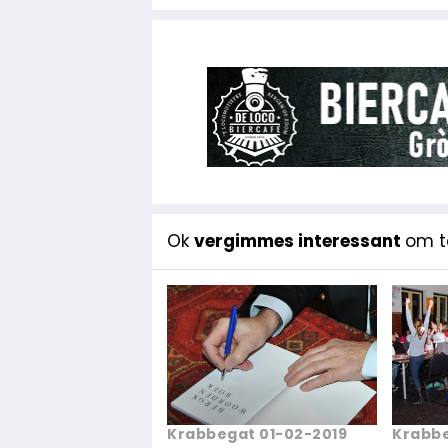
Ok
vergimmes interessant
om te
Krabbe
Krabbegat 01-02-2019