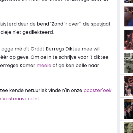
isterd deur de bend "Zand 'r over", die spesjaal
ieje n'et gesillekteerd.
us agge mè d't Gròòt Berregs Diktee mee wil
r op geve. Om oe in te schrijve voor 't diktee
 Berregse Kamer
meele
of ge ken belle naar
tee kende netuurlek vinde n'in onze
pooster'oek
n Vastenavend.nl
.