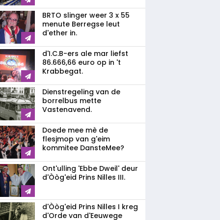
BRTO slinger weer 3 x 55
menute Berregse leut
d'ether in.
d'I.C.B-ers ale mar liefst
86.666,66 euro op in 't
Krabbegat.
Dienstregeling van de
borrelbus mette
Vastenavend.
Doede mee mè de
flesjmop van g'eim
kommitee DansteMee?
Ont'ulling 'Ebbe Dweil' deur
d'Òòg'eid Prins Nilles III.
d'Òòg'eid Prins Nilles I kreg
d'Orde van d'Eeuwege