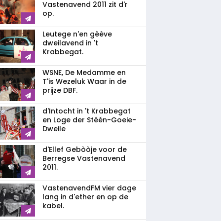
Vastenavend 2011 zit d'r
op.
Leutege n'en gèève
dweilavend in 't
Krabbegat.
WSNE, De Medamme en
T'is Wezeluk Waar in de
prijze DBF.
d'Intocht in 't Krabbegat
en Loge der Stéén-Goeie-
Dweile
d'Ellef Gebòòje voor de
Berregse Vastenavend
2011.
VastenavendFM vier dage
lang in d'ether en op de
kabel.