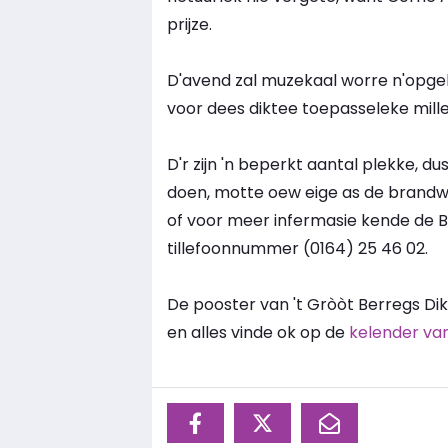
prijze.
D'avend zal muzekaal worre n'opgelu
voor dees diktee toepasseleke milled
D'r zijn 'n beperkt aantal plekke, d
doen, motte oew eige as de brandwéé
of voor meer infermasie kende de
tillefoonnummer (0164) 25 46 02.
De pooster van 't Gròòt Berregs Dik
en alles vinde ok op de
kelender va