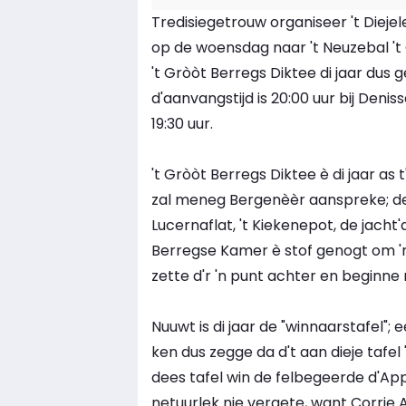
Tredisiegetrouw organiseer 't Diej
op de woensdag naar 't Neuzebal 't 
't Gròòt Berregs Diktee di jaar du
d'aanvangstijd is 20:00 uur bij Deniss
19:30 uur.
't Gròòt Berregs Diktee è di jaar as 
zal meneg Bergenèèr aanspreke; de
Lucernaflat, 't Kiekenepot, de jacht
Berregse Kamer è stof genogt om 'n
zette d'r 'n punt achter en beginn
Nuuwt is di jaar de "winnaarstafel"; 
ken dus zegge da d't aan dieje tafel
dees tafel win de felbegeerde d'A
netuurlek nie vergete, want Corrie