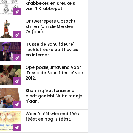
Krabbekes en Kreukels
van 't Krabbegat.
Ontwerrepers Optocht
strijje n'om de Mie den
Os(car).
'Tusse de Schuifdeure'
rechtstrééks op tillevisie
en internet.
Ope podiejumavend voor
'Tusse de Schuifdeure' van
2012.
Stichting Vastenavend
biedt gedicht 'Jubelstadje'
n'aan.
Weer 'n éél wiekend féést,
féést en nog 's féést.