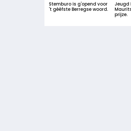
Jeugd D
Stemburo is g'opend voor
Maurits
't gèèfste Berregse woord.
prijze.