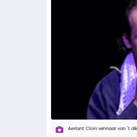
Aerlant Cloïn winnaar van 't di