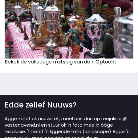
Bekek de volledege n'uitslag van de n'Optocht
Edde zellef Nuuws?
Agge zellef ok nuuws et, meel ons dan op reejaksie @
vastenavend.nl en stuur ok 'n foto mee in òòge
resolusie. 't Liefst 'n liggende foto (landscape) Agge 'n
pooster et, meel ons dan op reejaksie @