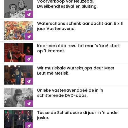
Vòòrverkòòp vor Neuzebal,
Dweilbendfestival en Sluiting.
Waterschans schenk aandacht aan 6 x 11
jaar Vastenavend.
Kaartverkòòp revu Lat mar 's 'ore! start
op 't internet.
Wir muziekale wurreksjops deur Meer
Leut mè Meziek.
Unieke vastenavendbéélde in 'n
schitterende DVD-dòòs.
Tusse de Schuifdeure di jaar in 'n ander
jaske.