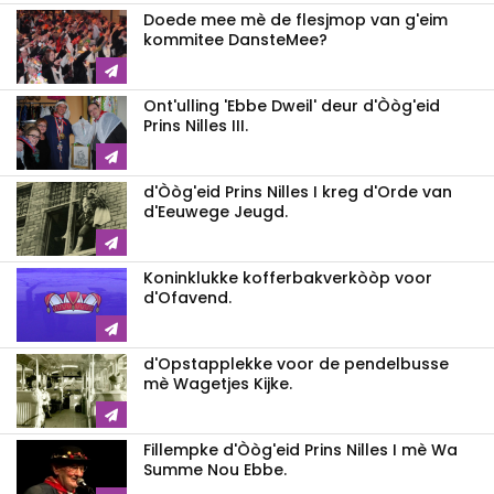
Doede mee mè de flesjmop van g'eim
kommitee DansteMee?
Ont'ulling 'Ebbe Dweil' deur d'Òòg'eid
Prins Nilles III.
d'Òòg'eid Prins Nilles I kreg d'Orde van
d'Eeuwege Jeugd.
Koninklukke kofferbakverkòòp voor
d'Ofavend.
d'Opstapplekke voor de pendelbusse
mè Wagetjes Kijke.
Fillempke d'Òòg'eid Prins Nilles I mè Wa
Summe Nou Ebbe.