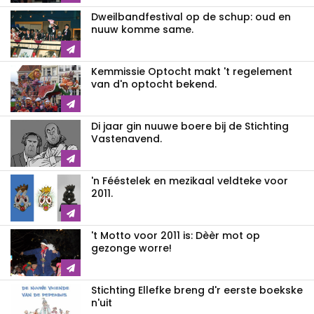
Dweilbandfestival op de schup: oud en
nuuw komme same.
Kemmissie Optocht makt 't regelement
van d'n optocht bekend.
Di jaar gin nuuwe boere bij de Stichting
Vastenavend.
'n Fééstelek en mezikaal veldteke voor
2011.
't Motto voor 2011 is: Dèèr mot op
gezonge worre!
Stichting Ellefke breng d'r eerste boekske
n'uit