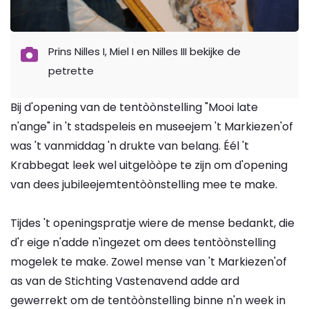
Prins Nilles I, Miel I en Nilles III bekijke de
petrette
Bij d'opening van de tentòònstelling "Mooi late
n'ange" in 't stadspeleis en museejem 't Markiezen'of
was 't vanmiddag 'n drukte van belang. Éél 't
Krabbegat leek wel uitgelòòpe te zijn om d'opening
van dees jubileejemtentòònstelling mee te make.
Tijdes 't openingspratje wiere de mense bedankt, die
d'r eige n'adde n'ingezet om dees tentòònstelling
mogelek te make. Zowel mense van 't Markiezen'of
as van de Stichting Vastenavend adde ard
gewerrekt om de tentòònstelling binne n'n week in