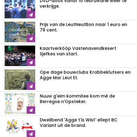
DVD-dòòs vanaf 10 februwarie weer te
verkrijge.
Prijs van de LeutNeutBon naar 1 euro en
79 cent.
Kaartverkòòp Vastenavendkesert
Sjefkes van start.
Ope dage bouwclubs Krabbeklutsers en
Agge Mar Leut Et.
Nuuw g'eim kommitee kom mè de
Berregse n'Opsteker.
Dweilbend 'Agge t'is Wist' ellept BC
Variant uit de brand.