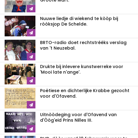
Gròòte Mart.
Nuuwe liedje di wiekend te kòòp bij
ròòksjop De Schelde.
BRTO-radio doet rechtstrééks verslag
van 't Neuzebal.
Drukte bij inlevere kunstwerreke voor
'Mooi late n'ange'.
Poëtiese en dichterlijke Krabbe gezocht
voor d'Ofavend.
Uitnòòdeging voor d'Ofavend van
d'Òòg'eid Prins Nilles III.