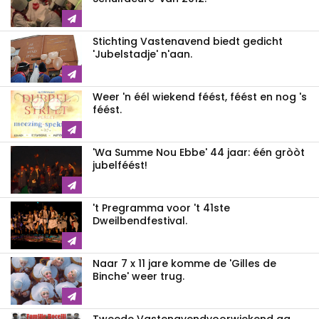
Stichting Vastenavend biedt gedicht
'Jubelstadje' n'aan.
Weer 'n éél wiekend féést, féést en nog 's
féést.
'Wa Summe Nou Ebbe' 44 jaar: één gròòt
jubelféést!
't Pregramma voor 't 41ste
Dweilbendfestival.
Naar 7 x 11 jare komme de 'Gilles de
Binche' weer trug.