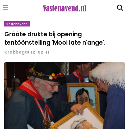
Vastenavend
Gròòte drukte bij opening
tentòònstelling 'Mooi late n'ange'.
Krabbegat 12-02-11