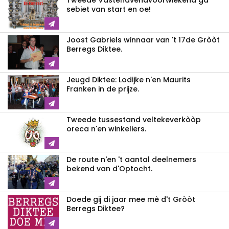
Tweede Vastenavendvoorwiekend ga
sebiet van start en oe!
Joost Gabriels winnaar van 't 17de Gròòt
Berregs Diktee.
Jeugd Diktee: Lodijke n'en Maurits
Franken in de prijze.
Tweede tussestand veltekeverkòòp
oreca n'en winkeliers.
De route n'en 't aantal deelnemers
bekend van d'Optocht.
Doede gij di jaar mee mè d't Gròòt
Berregs Diktee?