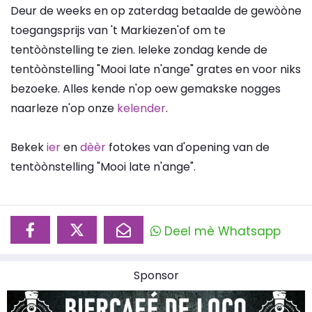
Deur de weeks en op zaterdag betaalde de gewòòne
toegangsprijs van 't Markiezen'of om te
tentòònstelling te zien. Ieleke zondag kende de
tentòònstelling "Mooi late n'ange" grates en voor niks
bezoeke. Alles kende n'op oew gemakske nogges
naarleze n'op onze
kelender
.
Bekek
ier
en
dèèr
fotokes van d'opening van de
tentòònstelling "Mooi late n'ange".
Deel mè Whatsapp
Sponsor