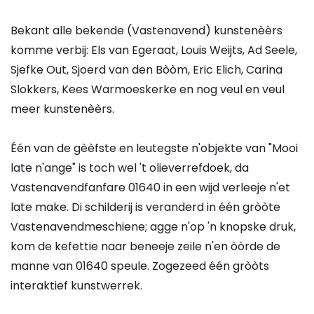
Bekant alle bekende (Vastenavend) kunstenèèrs
komme verbij: Els van Egeraat, Louis Weijts, Ad Seele,
Sjefke Out, Sjoerd van den Bòòm, Eric Elich, Carina
Slokkers, Kees Warmoeskerke en nog veul en veul
meer kunstenèèrs.
Één van de gèèfste en leutegste n'objekte van "Mooi
late n'ange" is toch wel 't olieverrefdoek, da
Vastenavendfanfare 01640 in een wijd verleeje n'et
late make. Di schilderij is veranderd in één gròòte
Vastenavendmeschiene; agge n'op 'n knopske druk,
kom de kefettie naar beneeje zeile n'en òòrde de
manne van 01640 speule. Zogezeed één gròòts
interaktief kunstwerrek.