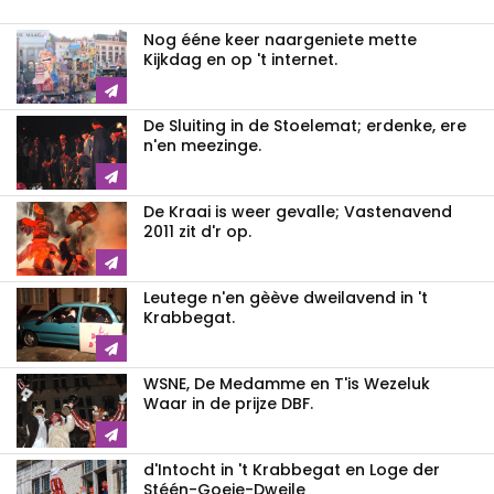
Nog ééne keer naargeniete mette
Kijkdag en op 't internet.
De Sluiting in de Stoelemat; erdenke, ere
n'en meezinge.
De Kraai is weer gevalle; Vastenavend
2011 zit d'r op.
Leutege n'en gèève dweilavend in 't
Krabbegat.
WSNE, De Medamme en T'is Wezeluk
Waar in de prijze DBF.
d'Intocht in 't Krabbegat en Loge der
Stéén-Goeie-Dweile