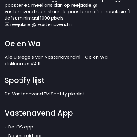
pooster et, meel ons dan op reejaksie @
vastenavend.nl en stuur de pooster in òòge resolusie. 't
Liefst minimaal 1000 pixels
reejaksie @ vastenavend.nl
Oe en Wa
Alle uisregels van Vastenavend.nl - Oe en Wa
diskleemer V4.11
Spotify lijst
De Vastenavend.FM Spotify pleelist
Vastenavend App
De iOS app
De Android app