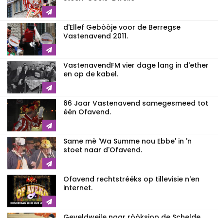
d'Ellef Gebòòje voor de Berregse
Vastenavend 2011.
VastenavendFM vier dage lang in d'ether
en op de kabel.
66 Jaar Vastenavend samegesmeed tot
één Ofavend.
Same mè 'Wa Summe nou Ebbe' in 'n
stoet naar d'Ofavend.
Ofavend rechtstrééks op tillevisie n'en
internet.
Geveldweile naar ròòksjop de Schelde