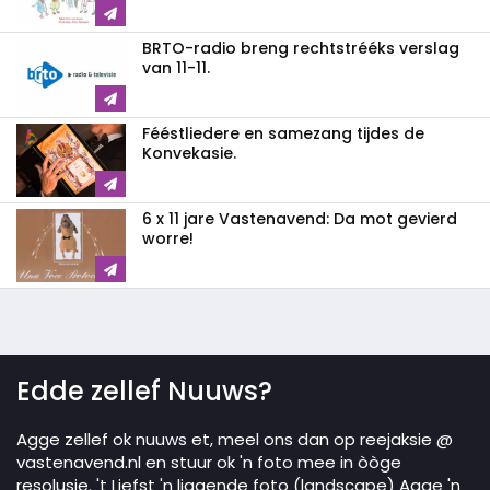
BRTO-radio breng rechtstrééks verslag
van 11-11.
Fééstliedere en samezang tijdes de
Konvekasie.
6 x 11 jare Vastenavend: Da mot gevierd
worre!
Edde zellef Nuuws?
Agge zellef ok nuuws et, meel ons dan op reejaksie @
vastenavend.nl en stuur ok 'n foto mee in òòge
resolusie. 't Liefst 'n liggende foto (landscape) Agge 'n