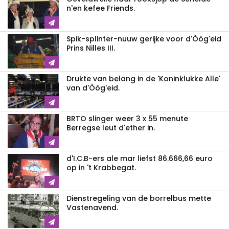
n'en kefee Friends.
Spik-splinter-nuuw gerijke voor d'Òòg'eid
Prins Nilles III.
Drukte van belang in de 'Koninklukke Alle'
van d'Òòg'eid.
BRTO slinger weer 3 x 55 menute
Berregse leut d'ether in.
d'I.C.B-ers ale mar liefst 86.666,66 euro
op in 't Krabbegat.
Dienstregeling van de borrelbus mette
Vastenavend.