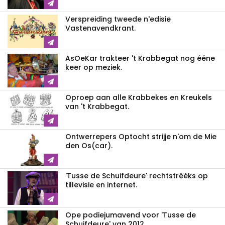
Verspreiding tweede n'edisie
Vastenavendkrant.
AsOeKar trakteer 't Krabbegat nog ééne
keer op meziek.
Oproep aan alle Krabbekes en Kreukels
van 't Krabbegat.
Ontwerrepers Optocht strijje n'om de Mie
den Os(car).
'Tusse de Schuifdeure' rechtstrééks op
tillevisie en internet.
Ope podiejumavend voor 'Tusse de
Schuifdeure' van 2012.