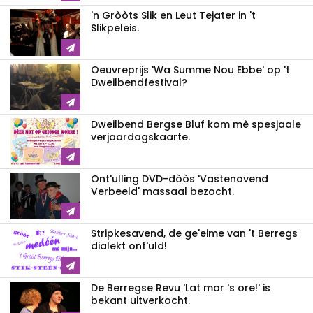
'n Gròòts Slik en Leut Tejater in 't
Slikpeleis.
Oeuvreprijs 'Wa Summe Nou Ebbe' op 't
Dweilbendfestival?
Dweilbend Bergse Bluf kom mè spesjaale
verjaardagskaarte.
Ont'ulling DVD-dòòs 'Vastenavend
Verbeeld' massaal bezocht.
Stripkesavend, de ge'eime van 't Berregs
dialekt ont'uld!
De Berregse Revu 'Lat mar 's ore!' is
bekant uitverkocht.