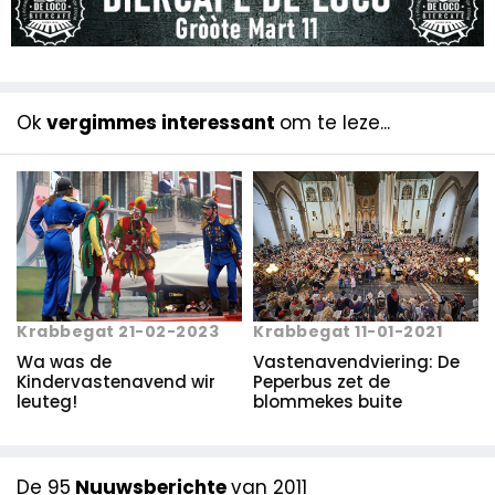
Ok
vergimmes interessant
om te leze...
Krabbegat 21-02-2023
Krabbegat 11-01-2021
Wa was de
Vastenavendviering: De
Kindervastenavend wir
Peperbus zet de
leuteg!
blommekes buite
De 95
Nuuwsberichte
van 2011