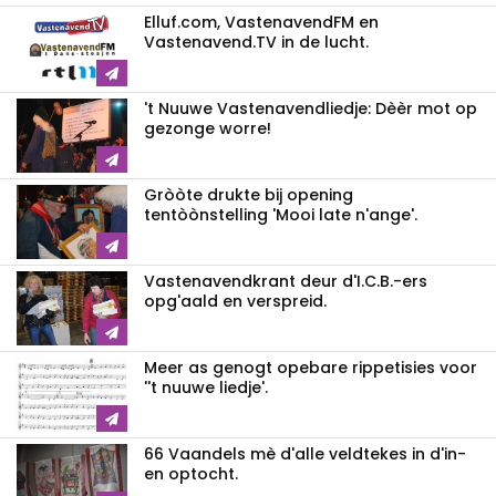
Elluf.com, VastenavendFM en
Vastenavend.TV in de lucht.
't Nuuwe Vastenavendliedje: Dèèr mot op
gezonge worre!
Gròòte drukte bij opening
tentòònstelling 'Mooi late n'ange'.
Vastenavendkrant deur d'I.C.B.-ers
opg'aald en verspreid.
Meer as genogt opebare rippetisies voor
''t nuuwe liedje'.
66 Vaandels mè d'alle veldtekes in d'in-
en optocht.