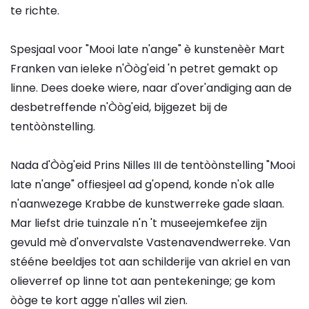
te richte.
Spesjaal voor "Mooi late n'ange" è kunstenèèr Mart
Franken van ieleke n'Òòg'eid 'n petret gemakt op
linne. Dees doeke wiere, naar d'over'andiging aan de
desbetreffende n'Òòg'eid, bijgezet bij de
tentòònstelling.
Nada d'Òòg'eid Prins Nilles III de tentòònstelling "Mooi
late n'ange" offiesjeel ad g'opend, konde n'ok alle
n'aanwezege Krabbe de kunstwerreke gade slaan.
Mar liefst drie tuinzale n'n 't museejemkefee zijn
gevuld mè d'onvervalste Vastenavendwerreke. Van
stééne beeldjes tot aan schilderije van akriel en van
olieverref op linne tot aan pentekeninge; ge kom
òòge te kort agge n'alles wil zien.