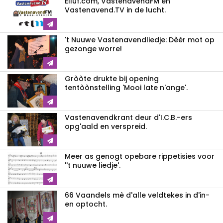
Elluf.com, VastenavendFM en
Vastenavend.TV in de lucht.
't Nuuwe Vastenavendliedje: Dèèr mot op
gezonge worre!
Gròòte drukte bij opening
tentòònstelling 'Mooi late n'ange'.
Vastenavendkrant deur d'I.C.B.-ers
opg'aald en verspreid.
Meer as genogt opebare rippetisies voor
''t nuuwe liedje'.
66 Vaandels mè d'alle veldtekes in d'in-
en optocht.