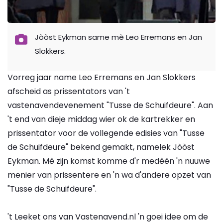
Jòòst Eykman same mè Leo Erremans en Jan
Slokkers.
Vorreg jaar name Leo Erremans en Jan Slokkers
afscheid as prissentators van 't
vastenavendevenement "Tusse de Schuifdeure". Aan
't end van dieje middag wier ok de kartrekker en
prissentator voor de vollegende edisies van "Tusse
de Schuifdeure" bekend gemakt, namelek Jòòst
Eykman. Mè zijn komst komme d'r medèèn 'n nuuwe
menier van prissentere en 'n wa d'andere opzet van
"Tusse de Schuifdeure".
't Leeket ons van Vastenavend.nl 'n goei idee om de