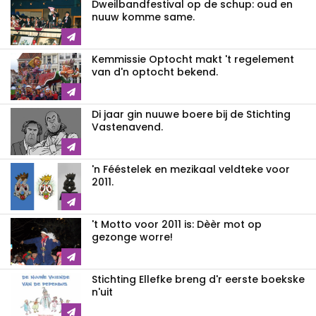
Dweilbandfestival op de schup: oud en
nuuw komme same.
Kemmissie Optocht makt 't regelement
van d'n optocht bekend.
Di jaar gin nuuwe boere bij de Stichting
Vastenavend.
'n Fééstelek en mezikaal veldteke voor
2011.
't Motto voor 2011 is: Dèèr mot op
gezonge worre!
Stichting Ellefke breng d'r eerste boekske
n'uit