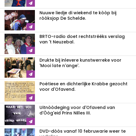
Nuuwe liedje di wiekend te kòòp bij
ròòksjop De Schelde.
BRTO-radio doet rechtstrééks verslag
van 't Neuzebal.
Drukte bij inlevere kunstwerreke voor
'Mooi late n'ange'.
Poëtiese en dichterlijke Krabbe gezocht
voor d'Ofavend.
Uitnòòdeging voor d'Ofavend van
d'Òòg'eid Prins Nilles III.
DVD-dòòs vanaf 10 februwarie weer te