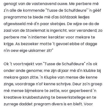
genogt van de vastenavend ouwe. Me perbere mè
z'n alle de kommende "Tusse de Schuifdeure" 'n gèèf
pregramma te biede mè d'as òòfdzaak liedjes
afgewisseld mè d'n paar sketsjes. De wijze oe da de
zaal van de Stoelemat is ingericht. wor veranderd; zo
perbere me 'n intiemer kerakter voor mekare te
krijge. As bezoeker motte 't gevoel ebbe of dagge
n'in oew eige uiskamer zit!"
Ok 't voortrejekt van "Tusse de Schuifdeure" n'is ok
onder ande genome; me zijn di jaar mè d'n klubke bij
mekare gaan zitte. 'n Klupke van mense die kenne
zinge, voordrage n'of kenne schrijve. Deur zo'n groep
mè mense bijmekare te zette, wor geperbeerd 'n
kreatieve kruisbestuiving te bewerkstellege en te
zurrege daddet pregram divers is en bleft. Voor