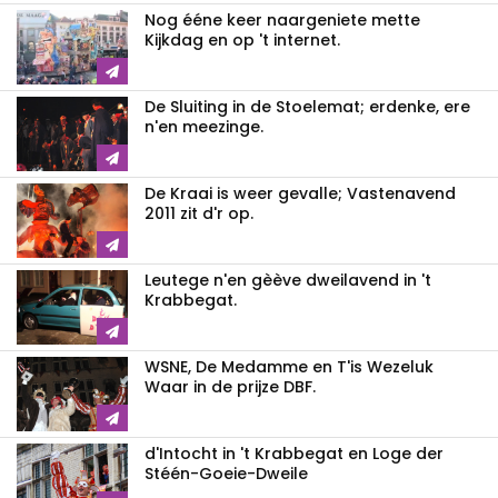
Nog ééne keer naargeniete mette
Kijkdag en op 't internet.
De Sluiting in de Stoelemat; erdenke, ere
n'en meezinge.
De Kraai is weer gevalle; Vastenavend
2011 zit d'r op.
Leutege n'en gèève dweilavend in 't
Krabbegat.
WSNE, De Medamme en T'is Wezeluk
Waar in de prijze DBF.
d'Intocht in 't Krabbegat en Loge der
Stéén-Goeie-Dweile