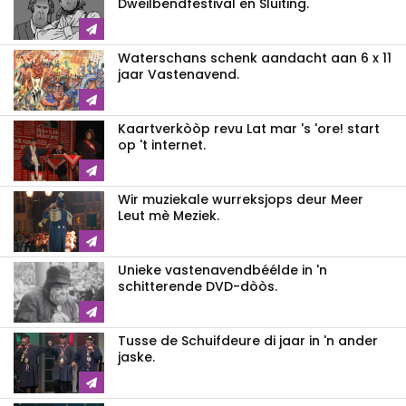
Dweilbendfestival en Sluiting.
Waterschans schenk aandacht aan 6 x 11
jaar Vastenavend.
Kaartverkòòp revu Lat mar 's 'ore! start
op 't internet.
Wir muziekale wurreksjops deur Meer
Leut mè Meziek.
Unieke vastenavendbéélde in 'n
schitterende DVD-dòòs.
Tusse de Schuifdeure di jaar in 'n ander
jaske.