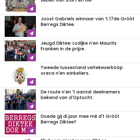
sebiet van start en oe!
Joost Gabriels winnaar van 't 17de Gròòt
Berregs Diktee.
Jeugd Diktee: Lodijke n'en Maurits
Franken in de prijze.
Tweede tussestand veltekeverkòòp
oreca n'en winkeliers.
De route n'en 't aantal deelnemers
bekend van d'Optocht.
Doede gij di jaar mee mè d't Gròòt
Berregs Diktee?