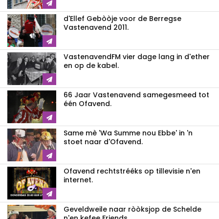
d'Ellef Gebòòje voor de Berregse
Vastenavend 2011.
VastenavendFM vier dage lang in d'ether
en op de kabel.
66 Jaar Vastenavend samegesmeed tot
één Ofavend.
Same mè 'Wa Summe nou Ebbe' in 'n
stoet naar d'Ofavend.
Ofavend rechtstrééks op tillevisie n'en
internet.
Geveldweile naar ròòksjop de Schelde
n'en kefee Friends.