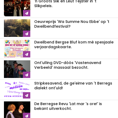
'n Gròòts Slik en Leut Tejater in 't
Slikpeleis.
Oeuvreprijs 'Wa Summe Nou Ebbe' op 't
Dweilbendfestival?
Dweilbend Bergse Bluf kom mè spesjaale
verjaardagskaarte.
Ont'ulling DVD-dòòs 'Vastenavend
Verbeeld' massaal bezocht.
Stripkesavend, de ge'eime van 't Berregs
dialekt ont'uld!
De Berregse Revu 'Lat mar 's ore!' is
bekant uitverkocht.