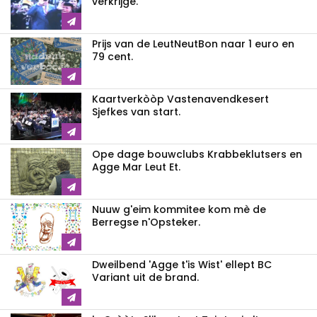
verkrijge.
Prijs van de LeutNeutBon naar 1 euro en
79 cent.
Kaartverkòòp Vastenavendkesert
Sjefkes van start.
Ope dage bouwclubs Krabbeklutsers en
Agge Mar Leut Et.
Nuuw g'eim kommitee kom mè de
Berregse n'Opsteker.
Dweilbend 'Agge t'is Wist' ellept BC
Variant uit de brand.