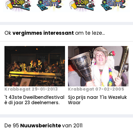
Ok
vergimmes interessant
om te leze...
Krabbegat 29-01-2013
Krabbegat 07-02-2005
't 43ste Dweilbendfestival
Sjo prijs naar T'is Wezeluk
è di jaar 23 deelnemers.
Waar
De 95
Nuuwsberichte
van 2011