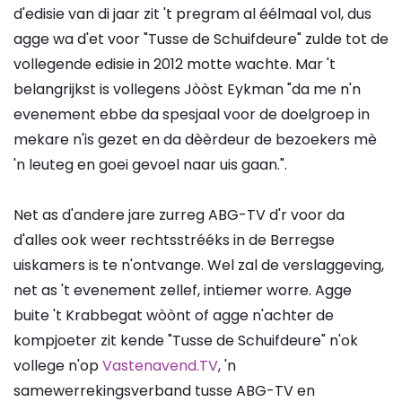
d'edisie van di jaar zit 't pregram al éélmaal vol, dus
agge wa d'et voor "Tusse de Schuifdeure" zulde tot de
vollegende edisie in 2012 motte wachte. Mar 't
belangrijkst is vollegens Jòòst Eykman "da me n'n
evenement ebbe da spesjaal voor de doelgroep in
mekare n'is gezet en da dèèrdeur de bezoekers mè
'n leuteg en goei gevoel naar uis gaan.".
Net as d'andere jare zurreg ABG-TV d'r voor da
d'alles ook weer rechtsstrééks in de Berregse
uiskamers is te n'ontvange. Wel zal de verslaggeving,
net as 't evenement zellef, intiemer worre. Agge
buite 't Krabbegat wòònt of agge n'achter de
kompjoeter zit kende "Tusse de Schuifdeure" n'ok
vollege n'op
Vastenavend.TV
, 'n
samewerrekingsverband tusse ABG-TV en