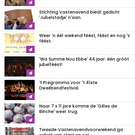
Stichting Vastenavend biedt gedicht
'Jubelstadje' n'aan.
Weer 'n éél wiekend féést, féést en nog 's
féést.
'Wa Summe Nou Ebbe' 44 jaar: één gròòt
jubelféést!
't Pregramma voor 't 41ste
Dweilbendfestival.
Naar 7 x 11 jare komme de 'Gilles de
Binche' weer trug.
Tweede Vastenavendvoorwiekend ga