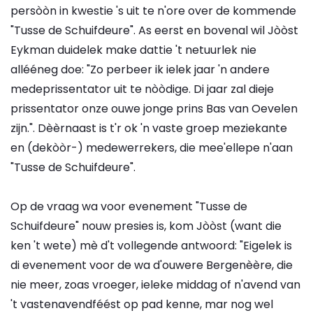
persòòn in kwestie 's uit te n'ore over de kommende
"Tusse de Schuifdeure". As eerst en bovenal wil Jòòst
Eykman duidelek make dattie 't netuurlek nie
allééneg doe: "Zo perbeer ik ielek jaar 'n andere
medeprissentator uit te nòòdige. Di jaar zal dieje
prissentator onze ouwe jonge prins Bas van Oevelen
zijn.". Dèèrnaast is t'r ok 'n vaste groep meziekante
en (dekòòr-) medewerrekers, die mee'ellepe n'aan
"Tusse de Schuifdeure".
Op de vraag wa voor evenement "Tusse de
Schuifdeure" nouw presies is, kom Jòòst (want die
ken 't wete) mè d't vollegende antwoord: "Eigelek is
di evenement voor de wa d'ouwere Bergenèère, die
nie meer, zoas vroeger, ieleke middag of n'avend van
't vastenavendféést op pad kenne, mar nog wel