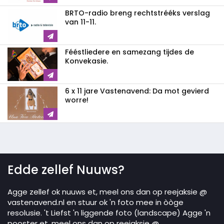
BRTO-radio breng rechtstrééks verslag
van 11-11.
Fééstliedere en samezang tijdes de
Konvekasie.
6 x 11 jare Vastenavend: Da mot gevierd
worre!
Edde zellef Nuuws?
Agge zellef ok nuuws et, meel ons dan op reejaksie @
vastenavend.nl en stuur ok 'n foto mee in òòge
resolusie. 't Liefst 'n liggende foto (landscape) Agge 'n
pooster et, meel ons dan op reejaksie @