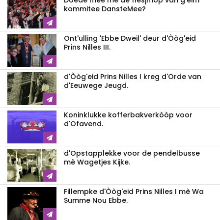
Doede mee mè de flesjmop van g'eim
kommitee DansteMee?
Ont'ulling 'Ebbe Dweil' deur d'Òòg'eid
Prins Nilles III.
d'Òòg'eid Prins Nilles I kreg d'Orde van
d'Eeuwege Jeugd.
Koninklukke kofferbakverkòòp voor
d'Ofavend.
d'Opstapplekke voor de pendelbusse
mè Wagetjes Kijke.
Fillempke d'Òòg'eid Prins Nilles I mè Wa
Summe Nou Ebbe.