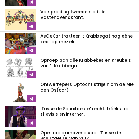
Verspreiding tweede n'edisie
Vastenavendkrant.
AsOeKar trakteer 't Krabbegat nog ééne
keer op meziek.
Oproep aan alle Krabbekes en Kreukels
van 't Krabbegat.
Ontwerrepers Optocht strijje n'om de Mie
den Os(car).
'Tusse de Schuifdeure' rechtstrééks op
tillevisie en internet.
Ope podiejumavend voor 'Tusse de
Schuifdeure' van 2012.