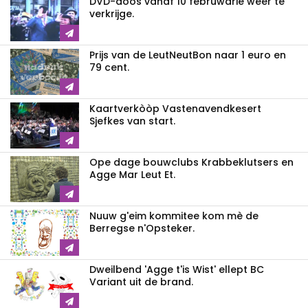
DVD-dòòs vanaf 10 februwarie weer te
verkrijge.
Prijs van de LeutNeutBon naar 1 euro en
79 cent.
Kaartverkòòp Vastenavendkesert
Sjefkes van start.
Ope dage bouwclubs Krabbeklutsers en
Agge Mar Leut Et.
Nuuw g'eim kommitee kom mè de
Berregse n'Opsteker.
Dweilbend 'Agge t'is Wist' ellept BC
Variant uit de brand.