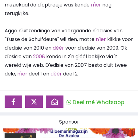
muziekaal da d'optreeje was kende
n'ier
nog
terugkijke.
Agge n'uitzendinge van voorgaande n'edisies van
"Tusse de Schuifdeure" wil zien, motte
n'ier
klikke voor
d'edisie van 2010 en
dèèr
voor d'edisie van 2009. Ok
d'esisie van
2008
kende in z'n g'éél bekijke via 't
wereld wije web. D'edisie van 2007 besta d'uit twee
dele,
n'ier
deel 1 en
dèèr
deel 2.
Deel mè Whatsapp
Sponsor