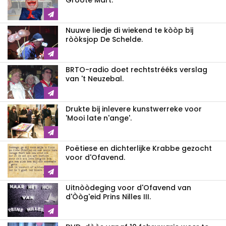
Gròòte Mart.
Nuuwe liedje di wiekend te kòòp bij
ròòksjop De Schelde.
BRTO-radio doet rechtstrééks verslag
van 't Neuzebal.
Drukte bij inlevere kunstwerreke voor
'Mooi late n'ange'.
Poëtiese en dichterlijke Krabbe gezocht
voor d'Ofavend.
Uitnòòdeging voor d'Ofavend van
d'Òòg'eid Prins Nilles III.