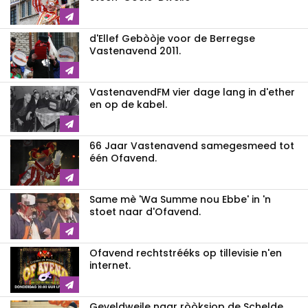
d'Ellef Gebòòje voor de Berregse
Vastenavend 2011.
VastenavendFM vier dage lang in d'ether
en op de kabel.
66 Jaar Vastenavend samegesmeed tot
één Ofavend.
Same mè 'Wa Summe nou Ebbe' in 'n
stoet naar d'Ofavend.
Ofavend rechtstrééks op tillevisie n'en
internet.
Geveldweile naar ròòksjop de Schelde