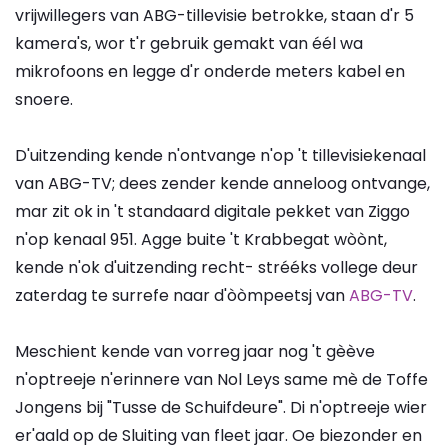
vrijwillegers van ABG-tillevisie betrokke, staan d'r 5
kamera's, wor t'r gebruik gemakt van éél wa
mikrofoons en legge d'r onderde meters kabel en
snoere.
D'uitzending kende n'ontvange n'op 't tillevisiekenaal
van ABG-TV; dees zender kende anneloog ontvange,
mar zit ok in 't standaard digitale pekket van Ziggo
n'op kenaal 951. Agge buite 't Krabbegat wòònt,
kende n'ok d'uitzending recht- strééks vollege deur
zaterdag te surrefe naar d'òòmpeetsj van
ABG-TV
.
Meschient kende van vorreg jaar nog 't gèève
n'optreeje n'erinnere van Nol Leys same mè de Toffe
Jongens bij "Tusse de Schuifdeure". Di n'optreeje wier
er'aald op de Sluiting van fleet jaar. Oe biezonder en