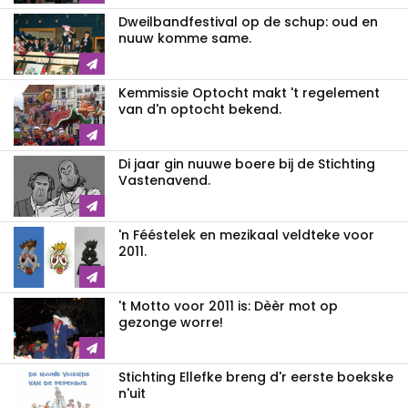
Dweilbandfestival op de schup: oud en
nuuw komme same.
Kemmissie Optocht makt 't regelement
van d'n optocht bekend.
Di jaar gin nuuwe boere bij de Stichting
Vastenavend.
'n Fééstelek en mezikaal veldteke voor
2011.
't Motto voor 2011 is: Dèèr mot op
gezonge worre!
Stichting Ellefke breng d'r eerste boekske
n'uit