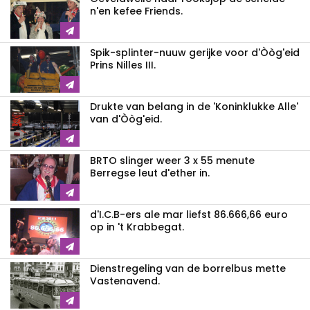
n'en kefee Friends.
Spik-splinter-nuuw gerijke voor d'Òòg'eid
Prins Nilles III.
Drukte van belang in de 'Koninklukke Alle'
van d'Òòg'eid.
BRTO slinger weer 3 x 55 menute
Berregse leut d'ether in.
d'I.C.B-ers ale mar liefst 86.666,66 euro
op in 't Krabbegat.
Dienstregeling van de borrelbus mette
Vastenavend.