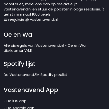
pooster et, meel ons dan op reejaksie @
vastenavend.nl en stuur de pooster in òòge resolusie. 't
Liefst minimaal 1000 pixels
reejaksie @ vastenavend.nl
Oe en Wa
Alle uisregels van Vastenavend.nl - Oe en Wa
diskleemer V4.11
Spotify lijst
De Vastenavend.FM Spotify pleelist
Vastenavend App
De iOS app
De Android app