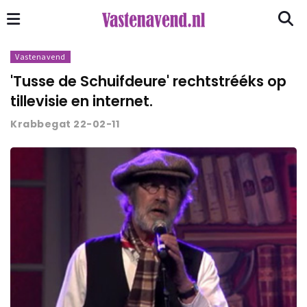
Vastenavend
'Tusse de Schuifdeure' rechtstrééks op
tillevisie en internet.
Krabbegat 22-02-11