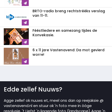
BRTO-radio breng rechtstrééks verslag
van 11-11.
Fééstliedere en samezang tijdes de
Konvekasie.
6 x 11 jare Vastenavend: Da mot gevierd
worre!
Edde zellef Nuuws?
Agge zellef ok nuuws et, meel ons dan op reejaksie @
vastenavend.nl en stuur ok 'n foto mee in òòge
resolusie. 't Liefst 'n liggende foto (landscape) Agge 'n