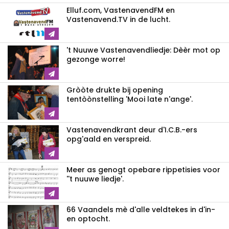
Elluf.com, VastenavendFM en
Vastenavend.TV in de lucht.
't Nuuwe Vastenavendliedje: Dèèr mot op
gezonge worre!
Gròòte drukte bij opening
tentòònstelling 'Mooi late n'ange'.
Vastenavendkrant deur d'I.C.B.-ers
opg'aald en verspreid.
Meer as genogt opebare rippetisies voor
''t nuuwe liedje'.
66 Vaandels mè d'alle veldtekes in d'in-
en optocht.