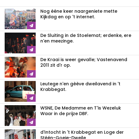
Nog ééne keer naargeniete mette
Kijkdag en op 't internet.
De Sluiting in de Stoelemat; erdenke, ere
n'en meezinge.
De Kraai is weer gevalle; Vastenavend
2011 zit d'r op.
Leutege n'en gèève dweilavend in 't
Krabbegat.
WSNE, De Medamme en T'is Wezeluk
Waar in de prijze DBF.
d'Intocht in 't Krabbegat en Loge der
Stéén-Goeie-Dweile