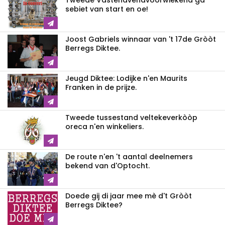
Tweede Vastenavendvoorwiekend ga
sebiet van start en oe!
Joost Gabriels winnaar van 't 17de Gròòt
Berregs Diktee.
Jeugd Diktee: Lodijke n'en Maurits
Franken in de prijze.
Tweede tussestand veltekeverkòòp
oreca n'en winkeliers.
De route n'en 't aantal deelnemers
bekend van d'Optocht.
Doede gij di jaar mee mè d't Gròòt
Berregs Diktee?