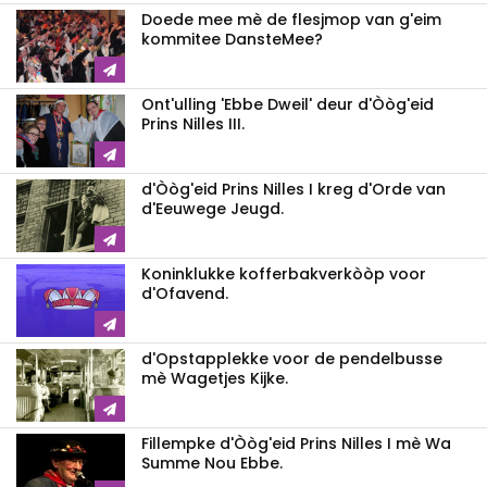
Doede mee mè de flesjmop van g'eim
kommitee DansteMee?
Ont'ulling 'Ebbe Dweil' deur d'Òòg'eid
Prins Nilles III.
d'Òòg'eid Prins Nilles I kreg d'Orde van
d'Eeuwege Jeugd.
Koninklukke kofferbakverkòòp voor
d'Ofavend.
d'Opstapplekke voor de pendelbusse
mè Wagetjes Kijke.
Fillempke d'Òòg'eid Prins Nilles I mè Wa
Summe Nou Ebbe.