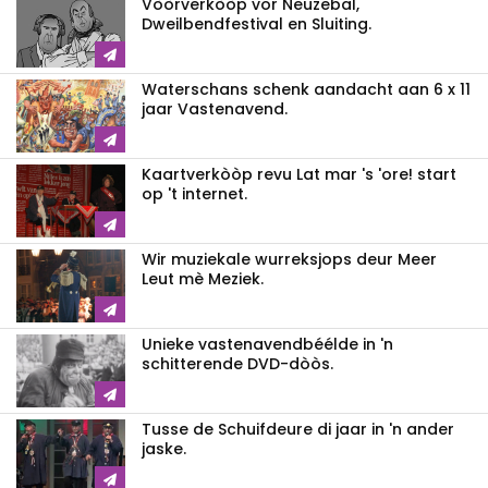
Vòòrverkòòp vor Neuzebal,
Dweilbendfestival en Sluiting.
Waterschans schenk aandacht aan 6 x 11
jaar Vastenavend.
Kaartverkòòp revu Lat mar 's 'ore! start
op 't internet.
Wir muziekale wurreksjops deur Meer
Leut mè Meziek.
Unieke vastenavendbéélde in 'n
schitterende DVD-dòòs.
Tusse de Schuifdeure di jaar in 'n ander
jaske.