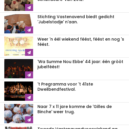
Stichting Vastenavend biedt gedicht
'Jubelstadje' n'aan.
Weer 'n éél wiekend féést, féést en nog 's
féést.
'Wa Summe Nou Ebbe' 44 jaar: één gròòt
jubelféést!
't Pregramma voor 't 41ste
Dweilbendfestival.
Naar 7 x 11 jare komme de 'Gilles de
Binche' weer trug.