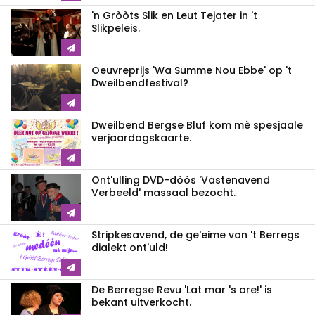
'n Gròòts Slik en Leut Tejater in 't
Slikpeleis.
Oeuvreprijs 'Wa Summe Nou Ebbe' op 't
Dweilbendfestival?
Dweilbend Bergse Bluf kom mè spesjaale
verjaardagskaarte.
Ont'ulling DVD-dòòs 'Vastenavend
Verbeeld' massaal bezocht.
Stripkesavend, de ge'eime van 't Berregs
dialekt ont'uld!
De Berregse Revu 'Lat mar 's ore!' is
bekant uitverkocht.