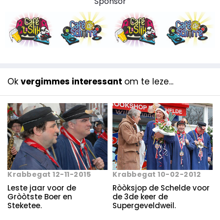
Sponsor
Ok
vergimmes interessant
om te leze...
Krabbegat 12-11-2015
Krabbegat 10-02-2012
Leste jaar voor de
Ròòksjop de Schelde voor
Gròòtste Boer en
de 3de keer de
Steketee.
Supergeveldweil.