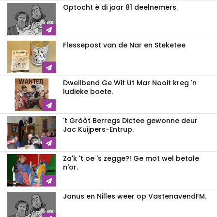
Optocht è di jaar 81 deelnemers.
Flessepost van de Nar en Steketee
Dweilbend Ge Wit Ut Mar Nooit kreg 'n
ludieke boete.
't Gròòt Berregs Dictee gewonne deur
Jac Kuijpers-Entrup.
Za'k 't oe 's zegge?! Ge mot wel betale
n'or.
Janus en Nilles weer op VastenavendFM.