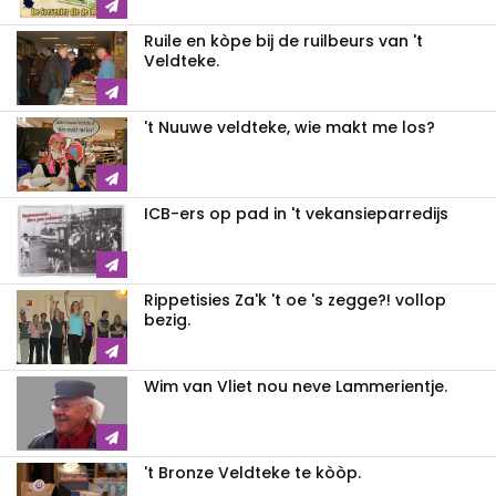
Ruile en kòpe bij de ruilbeurs van 't
Veldteke.
't Nuuwe veldteke, wie makt me los?
ICB-ers op pad in 't vekansieparredijs
Rippetisies Za'k 't oe 's zegge?! vollop
bezig.
Wim van Vliet nou neve Lammerientje.
't Bronze Veldteke te kòòp.