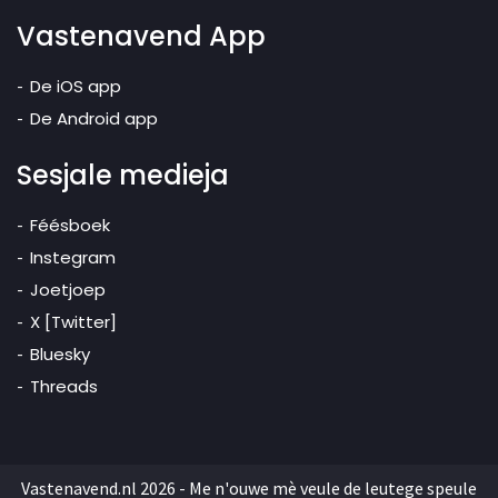
Vastenavend App
De iOS app
De Android app
Sesjale medieja
Féésboek
Instegram
Joetjoep
X [Twitter]
Bluesky
Threads
Vastenavend.nl 2026 - Me n'ouwe mè veule de leutege speule