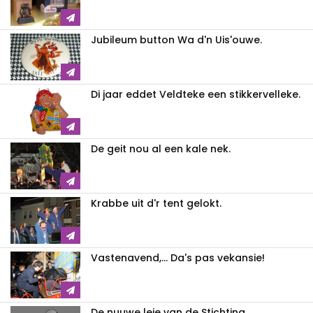
Jubileum button Wa d'n Uis'ouwe.
Di jaar eddet Veldteke een stikkervelleke.
De geit nou al een kale nek.
Krabbe uit d'r tent gelokt.
Vastenavend,... Da's pas vekansie!
De nuuwe leje van de Stichting