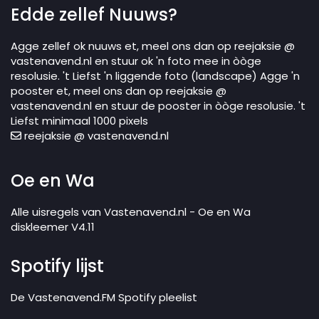
Edde zellef Nuuws?
Agge zellef ok nuuws et, meel ons dan op reejaksie @
vastenavend.nl en stuur ok 'n foto mee in òòge
resolusie. 't Liefst 'n liggende foto (landscape) Agge 'n
pooster et, meel ons dan op reejaksie @
vastenavend.nl en stuur de pooster in òòge resolusie. 't
Liefst minimaal 1000 pixels
reejaksie @ vastenavend.nl
Oe en Wa
Alle uisregels van Vastenavend.nl - Oe en Wa
diskleemer V4.11
Spotify lijst
De Vastenavend.FM Spotify pleelist