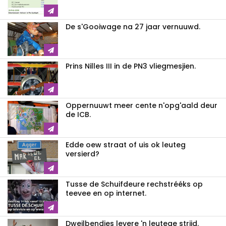
De s'Gooiwage na 27 jaar vernuuwd.
Prins Nilles III in de PN3 vliegmesjien.
Oppernuuwt meer cente n'opg'aald deur
de ICB.
Edde oew straat of uis ok leuteg
versierd?
Tusse de Schuifdeure rechstrééks op
teevee en op internet.
Dweilbendjes levere 'n leutege strijd.