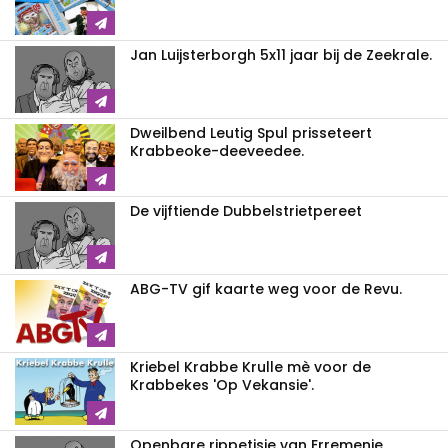
Jan Luijsterborgh 5x11 jaar bij de Zeekrale.
Dweilbend Leutig Spul prisseteert
Krabbeoke-deeveedee.
De vijftiende Dubbelstrietpereet
ABG-TV gif kaarte weg voor de Revu.
Kriebel Krabbe Krulle mè voor de
Krabbekes 'Op Vekansie'.
Openbare rippetisie van Erremenie