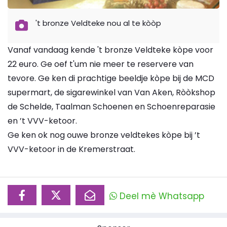
't bronze Veldteke nou al te kòòp
Vanaf vandaag kende 't bronze Veldteke kòpe voor
22 euro. Ge oef t'um nie meer te reservere van
tevore. Ge ken di prachtige beeldje kòpe bij de MCD
supermart, de sigarewinkel van Van Aken, Ròòkshop
de Schelde, Taalman Schoenen en Schoenreparasie
en ’t VVV-ketoor.
Ge ken ok nog ouwe bronze veldtekes kòpe bij ’t
VVV-ketoor in de Kremerstraat.
Deel mè Whatsapp