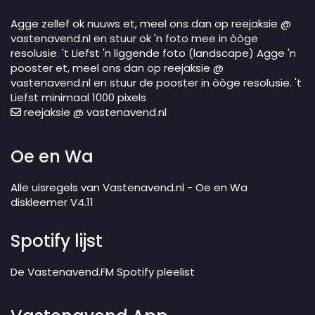
Agge zellef ok nuuws et, meel ons dan op reejaksie @
vastenavend.nl en stuur ok 'n foto mee in òòge
resolusie. 't Liefst 'n liggende foto (landscape) Agge 'n
pooster et, meel ons dan op reejaksie @
vastenavend.nl en stuur de pooster in òòge resolusie. 't
Liefst minimaal 1000 pixels
reejaksie @ vastenavend.nl
Oe en Wa
Alle uisregels van Vastenavend.nl - Oe en Wa
diskleemer V4.11
Spotify lijst
De Vastenavend.FM Spotify pleelist