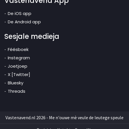
Vastenavend App
De iOS app
De Android app
Sesjale medieja
Féésboek
Instegram
Joetjoep
X [Twitter]
Bluesky
Threads
Vastenavend.nl 2026 - Me n'ouwe mè veule de leutege speule