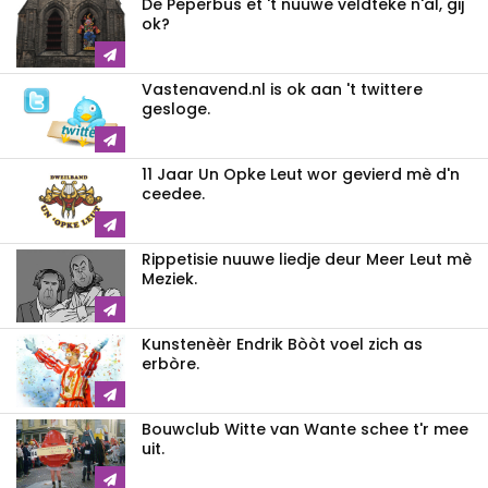
De Peperbus et 't nuuwe veldteke n'al, gij
ok?
Vastenavend.nl is ok aan 't twittere
gesloge.
11 Jaar Un Opke Leut wor gevierd mè d'n
ceedee.
Rippetisie nuuwe liedje deur Meer Leut mè
Meziek.
Kunstenèèr Endrik Bòòt voel zich as
erbòre.
Bouwclub Witte van Wante schee t'r mee
uit.