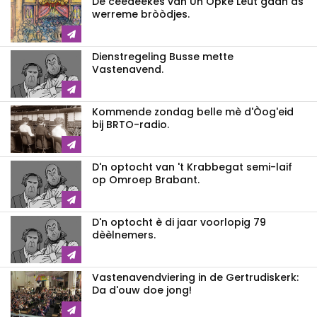
De ceedeekes van Un Opke Leut gaan as
werreme bròòdjes.
Dienstregeling Busse mette
Vastenavend.
Kommende zondag belle mè d'Òog'eid
bij BRTO-radio.
D'n optocht van 't Krabbegat semi-laif
op Omroep Brabant.
D'n optocht è di jaar voorlopig 79
dèèlnemers.
Vastenavendviering in de Gertrudiskerk:
Da d'ouw doe jong!