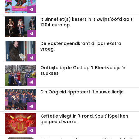
't Binnefiet(s) kesert in 't Zwijns'òòfd aalt
1204 euro op.
De Vastenavendkrant di jaar ekstra
vroeg.
Ontbijte bij de Geit op 't Bleekveldje 'n
suukses
D'n Oòg'eid rippeteert 't nuuwe liedje.
Keffetie vliegt in 't rond. Spuit11Spel ken
gespeuld worre.