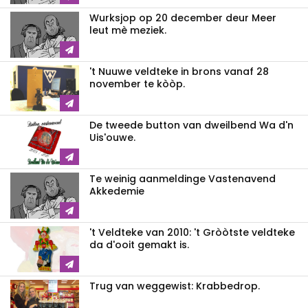
Wurksjop op 20 december deur Meer
leut mè meziek.
't Nuuwe veldteke in brons vanaf 28
november te kòòp.
De tweede button van dweilbend Wa d'n
Uis'ouwe.
Te weinig aanmeldinge Vastenavend
Akkedemie
't Veldteke van 2010: 't Gròòtste veldteke
da d'ooit gemakt is.
Trug van weggewist: Krabbedrop.