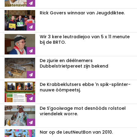
Rick Govers winnaar van Jeugddiktee.
Wir 3 kere leutradiejoo van 5 x 11 menute
bij de BRTO.
De zjurie en déélnemers
Dubbelstrietpereet zijn bekend
De Krabbeklutsers ebbe 'n spik-splinter-
nuuwe òòmpeetsj.
De S'gooiwage mot desnòòds rolstoel
vriendelek worre.
Nar op de LeutNeutBon van 2010.