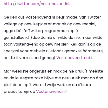
http://twitter.com/vastenavendnl
.
Ge ken dus Vastenavend.nl deur middel van Twitter
vollege op oew kepjoeter mar ok op oew mebiel,
agge dèèr 'n Twitterpregramma n'op è
geïnstalleerd. Edde da nie of wilde da nie, maar wilde
toch vastenavend op oew mebiel? Kek dan 's op de
spesjaal voor mebiele tillefoons gemakte òòmpeetsj
en die it verrassend genogt
Vastenavend.mobi
.
Mar wees nie ongerust en mak oe nie druk, 't mèèste
en de leutegste zake blijve me netuurlek mar op éne
plek doen op 't wereld weije web en da d'is om
presies te zijn op
Vastenavend.nl
!