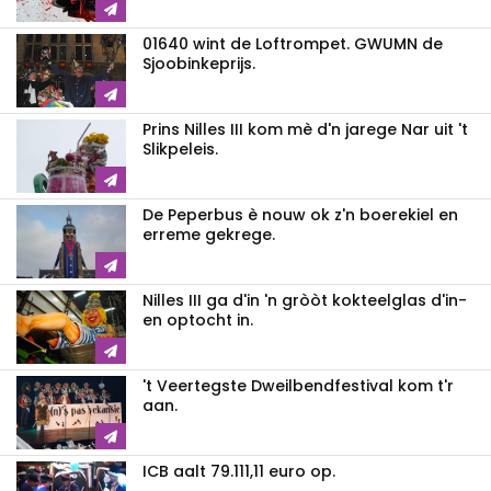
01640 wint de Loftrompet. GWUMN de
Sjoobinkeprijs.
Prins Nilles III kom mè d'n jarege Nar uit 't
Slikpeleis.
De Peperbus è nouw ok z'n boerekiel en
erreme gekrege.
Nilles III ga d'in 'n gròòt kokteelglas d'in-
en optocht in.
't Veertegste Dweilbendfestival kom t'r
aan.
ICB aalt 79.111,11 euro op.