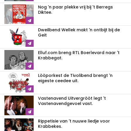
Nog 'n paar plekke vrij bij 't Berregs
Diktee.
Dweilbend Wellek makt 'n ontbijt bij de
Geit
Elluf.com breng RTL Boerlevard naar 't
Krabbegat.
Lòòporkest de Tivolibend brengt 'n
eigeste ceedee uit.
Vastenavend Uitvergròòt legt 't
Vastenavendgevoel vast.
Rippetisie van 't nuuwe liedje voor
Krabbekes.