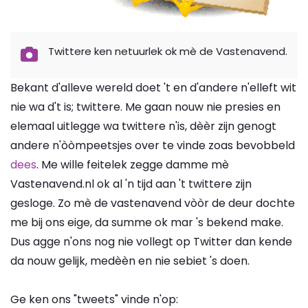
Twittere ken netuurlek ok mè de Vastenavend.
Bekant d'alleve wereld doet 't en d'andere n'elleft wit
nie wa d't is; twittere. Me gaan nouw nie presies en
elemaal uitlegge wa twittere n'is, dèèr zijn genogt
andere n'òòmpeetsjes over te vinde zoas bevobbeld
dees
. Me wille feitelek zegge damme mè
Vastenavend.nl ok al 'n tijd aan 't twittere zijn
gesloge. Zo mè de vastenavend vòòr de deur dochte
me bij ons eige, da summe ok mar 's bekend make.
Dus agge n'ons nog nie vollegt op Twitter dan kende
da nouw gelijk, medèèn en nie sebiet 's doen.
Ge ken ons "tweets" vinde n'op: