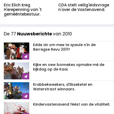
Eric Elich kreg
CDA stelt veilig'eidsvrage
H'erepenning van 't
n'over de Vastenavend.
gemééntebestuur.
De 77
Nuuwsberichte
van 2010
Edde zin om mee te speule n'in de
Berregse Revu 2011?
Kijke en oew bonnekes opmake mè de
kijkdag op de Kaai.
Krabbekweekers, d'Ekseketel en
Waterstraot winnaars.
Kindervastenavend féést van de vitaliteit.