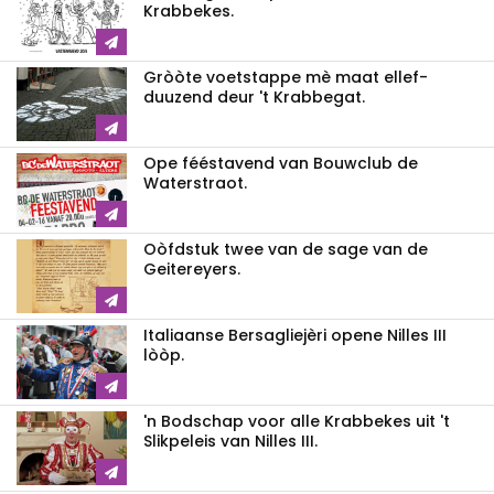
Krabbekes.
Gròòte voetstappe mè maat ellef-
duuzend deur 't Krabbegat.
Ope fééstavend van Bouwclub de
Waterstraot.
Oòfdstuk twee van de sage van de
Geitereyers.
Italiaanse Bersagliejèri opene Nilles III
lòòp.
'n Bodschap voor alle Krabbekes uit 't
Slikpeleis van Nilles III.