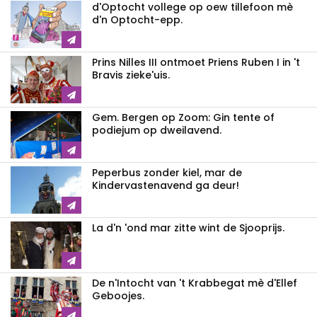
d'Optocht vollege op oew tillefoon mè
d'n Optocht-epp.
Prins Nilles III ontmoet Priens Ruben I in 't
Bravis zieke'uis.
Gem. Bergen op Zoom: Gin tente of
podiejum op dweilavend.
Peperbus zonder kiel, mar de
Kindervastenavend ga deur!
La d'n 'ond mar zitte wint de Sjooprijs.
De n'Intocht van 't Krabbegat mè d'Ellef
Geboojes.