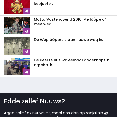
kepjoeter.
Motto Vastenavend 2016: Me lòòpe d'r
mee weg!
De Weglòòpers slaan nuuwe weg in.
De Pèèrse Bus wir éémaal opgeknapt in
ergebruik.
Edde zellef Nuuws?
Agge zellef ok nuuws et, meel ons dan op reejaksie @