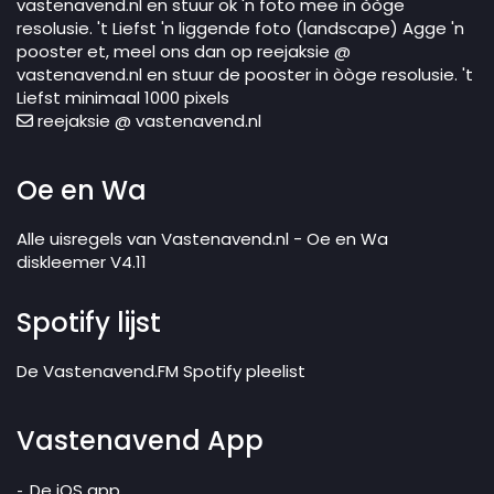
vastenavend.nl en stuur ok 'n foto mee in òòge
resolusie. 't Liefst 'n liggende foto (landscape) Agge 'n
pooster et, meel ons dan op reejaksie @
vastenavend.nl en stuur de pooster in òòge resolusie. 't
Liefst minimaal 1000 pixels
reejaksie @ vastenavend.nl
Oe en Wa
Alle uisregels van Vastenavend.nl - Oe en Wa
diskleemer V4.11
Spotify lijst
De Vastenavend.FM Spotify pleelist
Vastenavend App
De iOS app