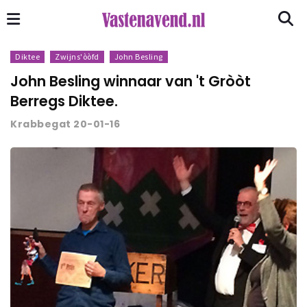
Diktee
Zwijns'òòfd
John Besling
John Besling winnaar van 't Gròòt
Berregs Diktee.
Krabbegat 20-01-16