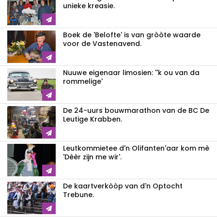
unieke kreasie.
Boek de 'Belofte' is van gròòte waarde
voor de Vastenavend.
Nuuwe eigenaar limosien: ''k ou van da
rommelige'
De 24-uurs bouwmarathon van de BC De
Leutige Krabben.
Leutkommietee d'n Olifanten'aar kom mè
'Dèèr zijn me wir'.
De kaartverkòòp van d'n Optocht
Trebune.