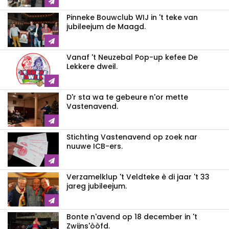
Pinneke Bouwclub WIJ in 't teke van
jubileejum de Maagd.
Vanaf 't Neuzebal Pop-up kefee De
Lekkere dweil.
D'r sta wa te gebeure n'or mette
Vastenavend.
Stichting Vastenavend op zoek nar
nuuwe ICB-ers.
Verzamelklup 't Veldteke è di jaar 't 33
jareg jubileejum.
Bonte n'avend op 18 december in 't
Zwijns'òòfd.