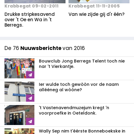
Krabbegat 09-02-2011
Krabbegat 11-11-2005
Drukke stripkesavend
Van wie zijde gij d'r één?
over 't Oe en Wa in 't
Berregs.
De 76
Nuuwsberichte
van 2016
Bouwclub Jong Berregs Telent toch nie
nar 't Vierkantje.
Ier wulde toch gewòòn vor de naam
allééneg al wòòne?
't Vastenavendmuzejum kregt 'n
voorproefke in Oeteldonk.
Wally Sep nim t'éérste Bonneboekske in