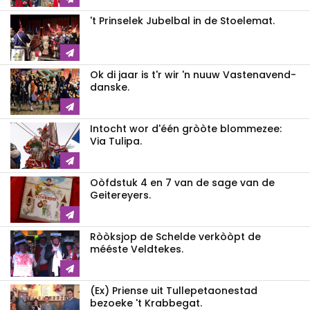
't Prinselek Jubelbal in de Stoelemat.
Ok di jaar is t'r wir 'n nuuw Vastenavend-
danske.
Intocht wor d'één gròòte blommezee:
Via Tulipa.
Oòfdstuk 4 en 7 van de sage van de
Geitereyers.
Ròòksjop de Schelde verkòòpt de
mééste Veldtekes.
(Ex) Priense uit Tullepetaonestad
bezoeke 't Krabbegat.