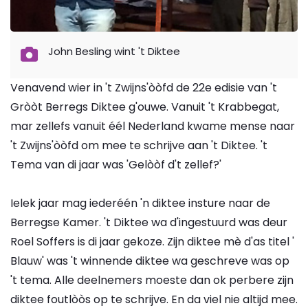
John Besling wint 't Diktee
Venavend wier in 't Zwijns'òòfd de 22e edisie van 't
Gròòt Berregs Diktee g'ouwe. Vanuit 't Krabbegat,
mar zellefs vanuit éél Nederland kwame mense naar
't Zwijns'òòfd om mee te schrijve aan 't Diktee. 't
Tema van di jaar was 'Gelòòf d't zellef?'
Ielek jaar mag iederéén 'n diktee insture naar de
Berregse Kamer. 't Diktee wa d'ingestuurd was deur
Roel Soffers is di jaar gekoze. Zijn diktee mè d'as titel '
Blauw' was 't winnende diktee wa geschreve was op
't tema. Alle deelnemers moeste dan ok perbere zijn
diktee foutlòòs op te schrijve. En da viel nie altijd mee.