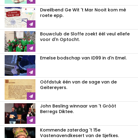
Dweilbend Ge Wit 't Mar Nooit kom mè
roete epp.
Bouwclub de Sloffe zoekt éél veul ellefe
voor d'n Optocht.
Emelse bodschap van ID99 in d'n Emel.
Oòfdstuk één van de sage van de
Geitereyers.
John Besling winnaar van 't Gròòt
Berregs Diktee.
Kommende zaterdag 't 15e
Vastenavendkesert van de Sjefkes.