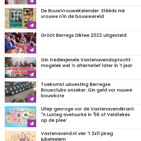
De BouwVrouweKelender: Stééds mir
vrouwe n'in de bouwwereld
Gròòt Berregs Diktee 2022 uitgesteld
Gin trediesjenele Vastenavend­optocht:
mogelek wel 'n alternetief later in 't jaar
Toekomst uisvesting Berregse
Bouwclubs onzeker: Gin geld vor nuuwe
bouwkote
Ullep gevroge vor de Vastenavend­krant:
''n Lusteg avetuurke in '56 of Veldtekes
op de plee'
Vastenavend.nl vier 't 2x11 jareg
jubeleejem