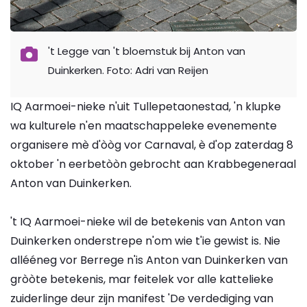
't Legge van 't bloemstuk bij Anton van
Duinkerken. Foto: Adri van Reijen
IQ Aarmoei-nieke n'uit Tullepetaonestad, 'n klupke
wa kulturele n'en maatschappeleke evenemente
organisere mè d'òòg vor Carnaval, è d'op zaterdag 8
oktober 'n eerbetòòn gebrocht aan Krabbegeneraal
Anton van Duinkerken.
't IQ Aarmoei-nieke wil de betekenis van Anton van
Duinkerken onderstrepe n'om wie t'ie gewist is. Nie
allééneg vor Berrege n'is Anton van Duinkerken van
gròòte betekenis, mar feitelek vor alle kattelieke
zuiderlinge deur zijn manifest 'De verdediging van