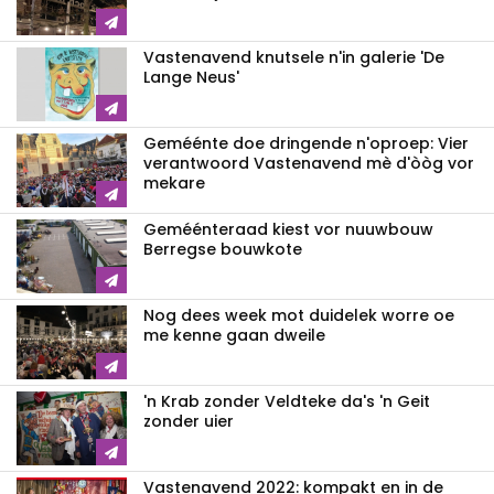
Vastenavend knutsele n'in galerie 'De
Lange Neus'
Geméénte doe dringende n'oproep: Vier
verantwoord Vastenavend mè d'òòg vor
mekare
Geméénteraad kiest vor nuuwbouw
Berregse bouwkote
Nog dees week mot duidelek worre oe
me kenne gaan dweile
'n Krab zonder Veldteke da's 'n Geit
zonder uier
Vastenavend 2022: kompakt en in de