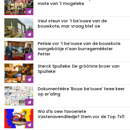
mate van 't mogeleke
Veul steun vor 't be'ouwe van de
bouwkote, mar vraag blef oe
Petisie vor 't be'ouwe van de bouwkote
aangebòòje n'aan burregemééster
Petter
Sterck Spulleke: De gròòtste broer van
Spulleke
Dokumentèère 'Bouw be'ouwe' twee keer
op er'aling
Wa d'is oew favoeriete
Vastenavendliedje? Stem vor de Top 7x11