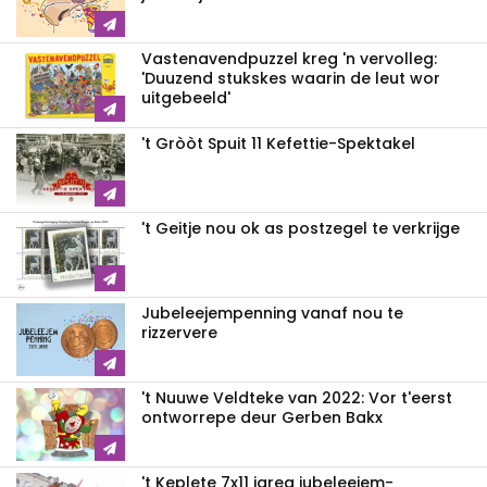
Vastenavendpuzzel kreg 'n vervolleg:
'Duuzend stukskes waarin de leut wor
uitgebeeld'
't Gròòt Spuit 11 Kefettie-Spektakel
't Geitje nou ok as postzegel te verkrijge
Jubeleejempenning vanaf nou te
rizzervere
't Nuuwe Veldteke van 2022: Vor t'eerst
ontworrepe deur Gerben Bakx
't Keplete 7x11 jareg jubeleejem-