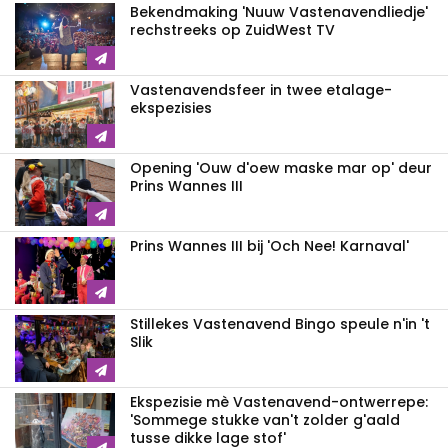
Bekendmaking 'Nuuw Vastenavendliedje'
rechstreeks op ZuidWest TV
Vastenavendsfeer in twee etalage-
ekspezisies
Opening 'Ouw d'oew maske mar op' deur
Prins Wannes III
Prins Wannes III bij 'Och Nee! Karnaval'
Stillekes Vastenavend Bingo speule n'in 't
Slik
Ekspezisie mè Vastenavend-ontwerrepe:
'Sommege stukke van't zolder g'aald
tusse dikke lage stof'