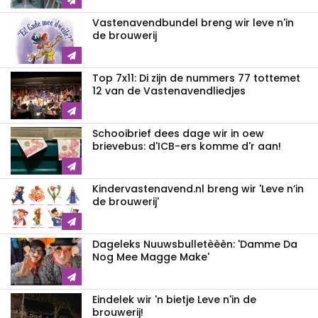
Vastenavendbundel breng wir leve n'in
de brouwerij
Top 7x11: Di zijn de nummers 77 tottemet
12 van de Vastenavendliedjes
Schooibrief dees dage wir in oew
brievebus: d'ICB-ers komme d'r aan!
Kindervastenavend.nl breng wir 'Leve n’in
de brouwerij'
Dageleks Nuuwsbulletèèèn: 'Damme Da
Nog Mee Magge Make'
Eindelek wir 'n bietje Leve n'in de
brouwerij!