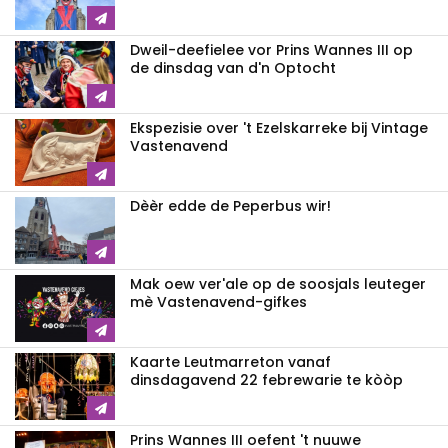
Dweil-deefielee vor Prins Wannes III op
de dinsdag van d'n Optocht
Ekspezisie over 't Ezelskarreke bij Vintage
Vastenavend
Dèèr edde de Peperbus wir!
Mak oew ver'ale op de soosjals leuteger
mè Vastenavend-gifkes
Kaarte Leutmarreton vanaf
dinsdagavend 22 febrewarie te kòòp
Prins Wannes III oefent 't nuuwe