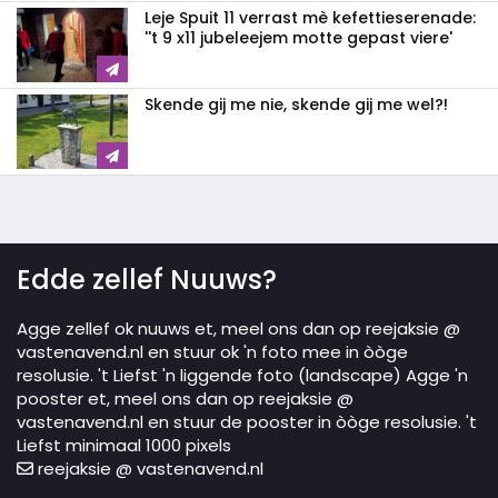
Leje Spuit 11 verrast mè kefettieserenade:
''t 9 x11 jubeleejem motte gepast viere'
Skende gij me nie, skende gij me wel?!
Edde zellef Nuuws?
Agge zellef ok nuuws et, meel ons dan op reejaksie @
vastenavend.nl en stuur ok 'n foto mee in òòge
resolusie. 't Liefst 'n liggende foto (landscape) Agge 'n
pooster et, meel ons dan op reejaksie @
vastenavend.nl en stuur de pooster in òòge resolusie. 't
Liefst minimaal 1000 pixels
reejaksie @ vastenavend.nl