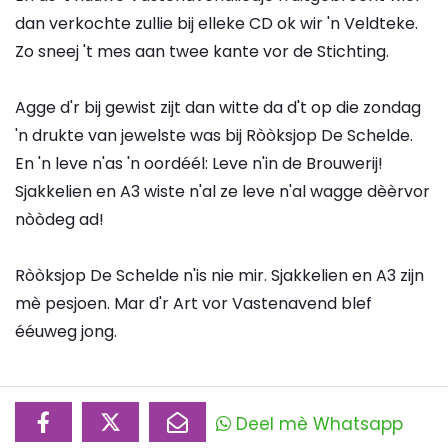
dan verkochte zullie bij elleke CD ok wir 'n Veldteke.
Zo sneej 't mes aan twee kante vor de Stichting.
Agge d'r bij gewist zijt dan witte da d't op die zondag
'n drukte van jewelste was bij Ròòksjop De Schelde.
En 'n leve n'as 'n oordéél: Leve n'in de Brouwerij!
Sjakkelien en A3 wiste n'al ze leve n'al wagge dèèrvor
nòòdeg ad!
Ròòksjop De Schelde n'is nie mir. Sjakkelien en A3 zijn
mè pesjoen. Mar d'r Art vor Vastenavend blef
ééuweg jong.
Deel mè Whatsapp