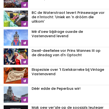
BC de Waterstraot levert Prinsewage vor
de n'Intocht: 'Uniek en 'n dròòm die
uitkom'
Mè d'oew bijdrage ouwde de
Vastenavend levend
Dweil-deefielee vor Prins Wannes III op
de dinsdag van d'n Optocht
Ekspezisie over 't Ezelskarreke bij Vintage
Vastenavend
Dèèr edde de Peperbus wir!
Mak oew ver'ale op de soosjals leuteger