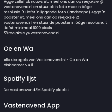
Agge zellef ok nuuws et, meel ons dan op reejaksie @
vastenavend.nl en stuur ok 'n foto mee in òòge
resolusie. 't Liefst 'n liggende foto (landscape) Agge 'n
pooster et, meel ons dan op reejaksie @
vastenavend.nl en stuur de pooster in òòge resolusie. 't
Liefst minimaal 1000 pixels
reejaksie @ vastenavend.nl
Oe en Wa
Alle uisregels van Vastenavend.nl - Oe en Wa
diskleemer V4.11
Spotify lijst
De Vastenavend.FM Spotify pleelist
Vastenavend App