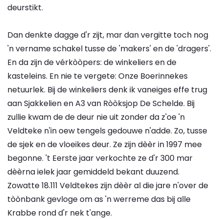
deurstikt.
Dan denkte dagge d'r zijt, mar dan vergitte toch nog
'n vername schakel tusse de 'makers' en de 'dragers'.
En da zijn de vérkòòpers: de winkeliers en de
kasteleins. En nie te vergete: Onze Boerinnekes
netuurlek. Bij de winkeliers denk ik vaneiges effe trug
aan Sjakkelien en A3 van Ròòksjop De Schelde. Bij
zullie kwam de de deur nie uit zonder da z'oe 'n
Veldteke n'in oew tengels gedouwe n'adde. Zo, tusse
de sjek en de vloeikes deur. Ze zijn dèèr in 1997 mee
begonne. 't Eerste jaar verkochte ze d'r 300 mar
dèèrna ielek jaar gemiddeld bekant duuzend.
Zowatte 18.111 Veldtekes zijn dèèr al die jare n'over de
tòònbank gevloge om as 'n werreme das bij alle
Krabbe rond d'r nek t'ange.