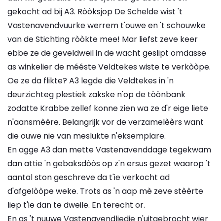
gekocht ad bij A3. Ròòksjop De Schelde wist 't
Vastenavendvuurke werrem t'ouwe en 't schouwke
van de Stichting ròòkte mee! Mar liefst zeve keer
ebbe ze de geveldweil in de wacht geslipt omdasse
as winkelier de mééste Veldtekes wiste te verkòòpe.
Oe ze da flikte? A3 legde die Veldtekes in 'n
deurzichteg plestiek zakske n'op de tòònbank
zodatte Krabbe zellef konne zien wa ze d'r eige liete
n'aansmèère. Belangrijk vor de verzamelèèrs want
die ouwe nie van meslukte n'eksemplare.
En agge A3 dan mette Vastenavenddage tegekwam
dan attie 'n gebaksdòòs op z'n ersus gezet waarop 't
aantal ston geschreve da t'ie verkocht ad
d'afgelòòpe weke. Trots as 'n aap mè zeve stèèrte
liep t'ie dan te dweile. En terecht or.
En as 't nuuwe Vastenavendliedje n'uitgebrocht wier