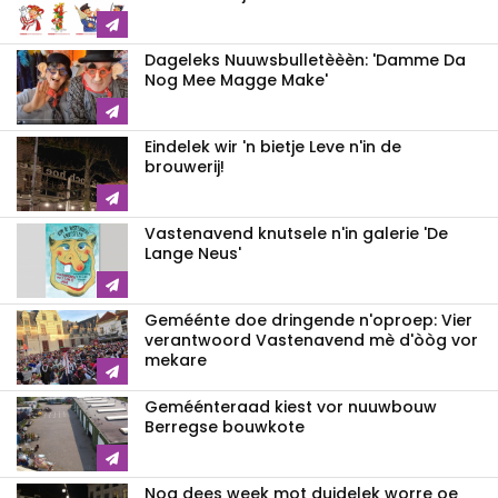
Dageleks Nuuwsbulletèèèn: 'Damme Da
Nog Mee Magge Make'
Eindelek wir 'n bietje Leve n'in de
brouwerij!
Vastenavend knutsele n'in galerie 'De
Lange Neus'
Geméénte doe dringende n'oproep: Vier
verantwoord Vastenavend mè d'òòg vor
mekare
Geméénteraad kiest vor nuuwbouw
Berregse bouwkote
Nog dees week mot duidelek worre oe