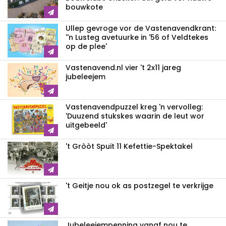
bouwkote
Ullep gevroge vor de Vastenavend­krant:
''n Lusteg avetuurke in '56 of Veldtekes
op de plee'
Vastenavend.nl vier 't 2x11 jareg
jubeleejem
Vastenavendpuzzel kreg 'n vervolleg:
'Duuzend stukskes waarin de leut wor
uitgebeeld'
't Gròòt Spuit 11 Kefettie-Spektakel
't Geitje nou ok as postzegel te verkrijge
Jubeleejempenning vanaf nou te