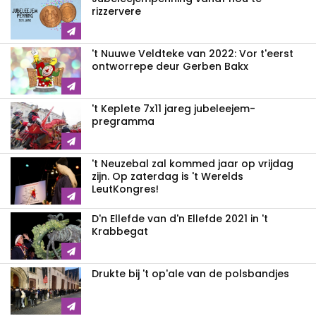
rizzervere
't Nuuwe Veldteke van 2022: Vor t'eerst
ontworrepe deur Gerben Bakx
't Keplete 7x11 jareg jubeleejem-
pregramma
't Neuzebal zal kommed jaar op vrijdag
zijn. Op zaterdag is 't Werelds
LeutKongres!
D'n Ellefde van d'n Ellefde 2021 in 't
Krabbegat
Drukte bij 't op'ale van de polsbandjes