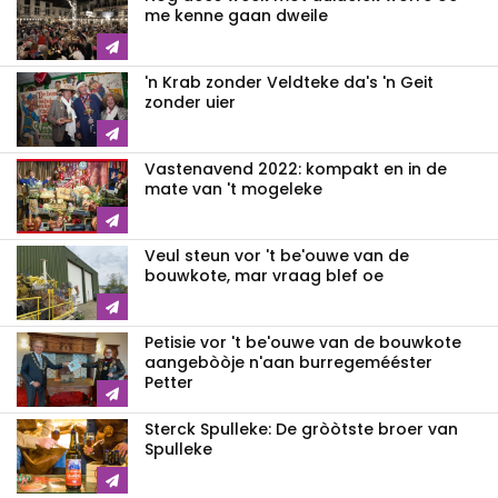
me kenne gaan dweile
'n Krab zonder Veldteke da's 'n Geit
zonder uier
Vastenavend 2022: kompakt en in de
mate van 't mogeleke
Veul steun vor 't be'ouwe van de
bouwkote, mar vraag blef oe
Petisie vor 't be'ouwe van de bouwkote
aangebòòje n'aan burregemééster
Petter
Sterck Spulleke: De gròòtste broer van
Spulleke