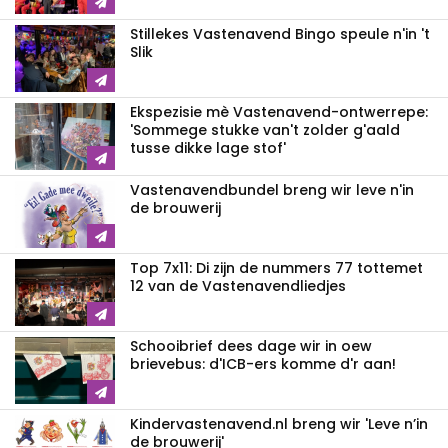
Stillekes Vastenavend Bingo speule n'in 't
Slik
Ekspezisie mè Vastenavend-ontwerrepe:
'Sommege stukke van't zolder g'aald
tusse dikke lage stof'
Vastenavendbundel breng wir leve n'in
de brouwerij
Top 7x11: Di zijn de nummers 77 tottemet
12 van de Vastenavendliedjes
Schooibrief dees dage wir in oew
brievebus: d'ICB-ers komme d'r aan!
Kindervastenavend.nl breng wir 'Leve n’in
de brouwerij'