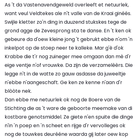
As 't da Vastenavendgeweld overleeft et netuurlek,
want veul Veldtekes ale n't valle van de Kraai ginéés.
Swijle kletter zo'n ding in duuzend stukskes tege de
grond agge de Zevesprong sta te danse. En 't ken ok
gebeure da d'oew kleine jong 't gebrukt ebbe n'om 'n
inkelpot op de stoep neer te kalleke. Mar g'è d'ok
Krabbe die t'r nog zuineger mee omgaan dan mè d'r
eige ventje n'of vrouwke. Da zijn de verzamelèèrs. Die
legge n't in de watte zo gauw asdasse da juweeltje
n'ebbe n'aangeschaft. Ge ken ze kenne n'aan d'r
blòòte nek.
Dan ebbe me netuurlek ok nog de Boere van de
Stichting die as 't ware de geboorte meemake van di
kostbare genotsmiddel. Ze giete n'en spuite die dinge
n'in 'n poep en 'n scheet en rijge d'r vervolleges ok
nog de touwkes deurééne waarda gij later oew kop