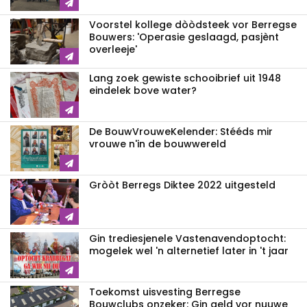
Voorstel kollege dòòdsteek vor Berregse
Bouwers: 'Operasie geslaagd, pasjènt
overleeje'
Lang zoek gewiste schooibrief uit 1948
eindelek bove water?
De BouwVrouweKelender: Stééds mir
vrouwe n'in de bouwwereld
Gròòt Berregs Diktee 2022 uitgesteld
Gin trediesjenele Vastenavend­optocht:
mogelek wel 'n alternetief later in 't jaar
Toekomst uisvesting Berregse
Bouwclubs onzeker: Gin geld vor nuuwe