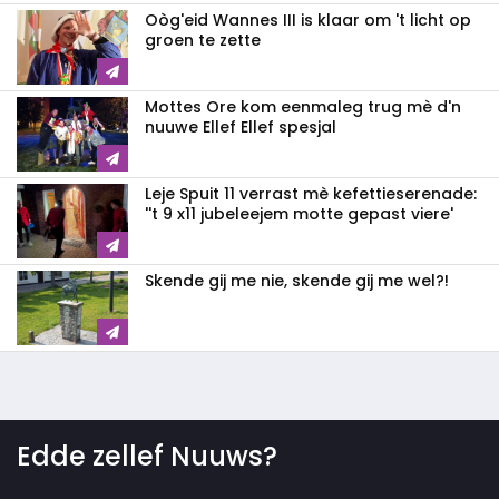
Oòg'eid Wannes III is klaar om 't licht op
groen te zette
Mottes Ore kom eenmaleg trug mè d'n
nuuwe Ellef Ellef spesjal
Leje Spuit 11 verrast mè kefettieserenade:
''t 9 x11 jubeleejem motte gepast viere'
Skende gij me nie, skende gij me wel?!
Edde zellef Nuuws?