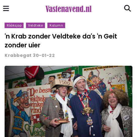
Ròòksjop
Veldteke
Kolumn
'n Krab zonder Veldteke da's 'n Geit
zonder uier
Krabbegat 30-01-22