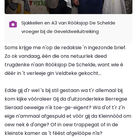
Sjakkelien en A3 van Ròòksjop De Schelde
vroeger bij de Geveldweiluitreiking
Soms krijge me n'op de redaksie 'n ingezonde brief.
Zo ok vandaag, één die ons netuurlek deed
trugdenke n'aan Ròòksjop De Schelde, want wie è
dèèr in 't verleeje gin Veldteke gekocht...
Edde gij d'r wel 's bij stil gestaan wa t'r allemaal bij
kom kijke vóóraleer Gij da d'uitzonderleke Berregse
Sieraad oeweige n'è toe-ge-eigent? Wa d'of t'r z'n
eige n'ammaal afgespuld et vóór gij da Kleinnòòd om
oew nek è d'ange? Of in oew trappegat of in de
kleinste kamer as 't féést afgelòòpe n'is?