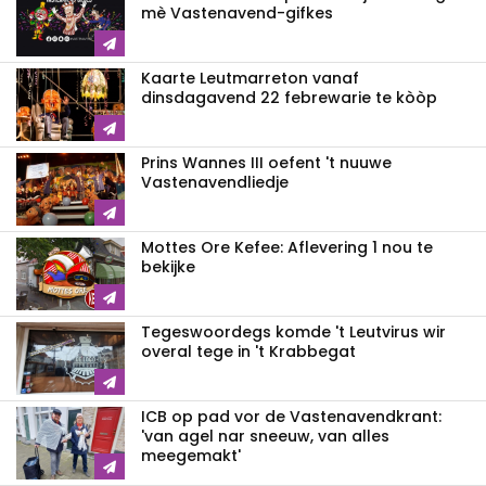
mè Vastenavend-gifkes
Kaarte Leutmarreton vanaf
dinsdagavend 22 febrewarie te kòòp
Prins Wannes III oefent 't nuuwe
Vastenavendliedje
Mottes Ore Kefee: Aflevering 1 nou te
bekijke
Tegeswoordegs komde 't Leutvirus wir
overal tege in 't Krabbegat
ICB op pad vor de Vastenavendkrant:
'van agel nar sneeuw, van alles
meegemakt'