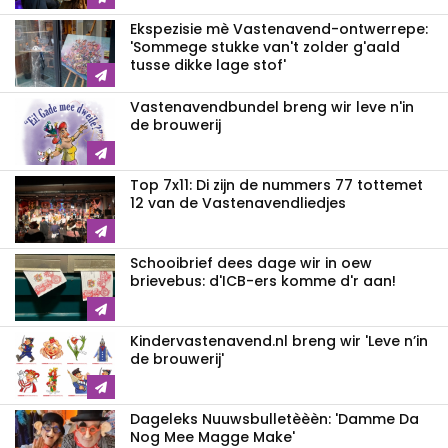
Ekspezisie mè Vastenavend-ontwerrepe:
'Sommege stukke van't zolder g'aald
tusse dikke lage stof'
Vastenavendbundel breng wir leve n'in
de brouwerij
Top 7x11: Di zijn de nummers 77 tottemet
12 van de Vastenavendliedjes
Schooibrief dees dage wir in oew
brievebus: d'ICB-ers komme d'r aan!
Kindervastenavend.nl breng wir 'Leve n’in
de brouwerij'
Dageleks Nuuwsbulletèèèn: 'Damme Da
Nog Mee Magge Make'