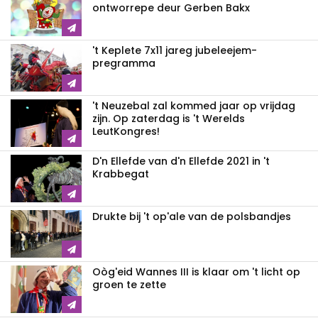
ontworrepe deur Gerben Bakx
't Keplete 7x11 jareg jubeleejem-
pregramma
't Neuzebal zal kommed jaar op vrijdag
zijn. Op zaterdag is 't Werelds
LeutKongres!
D'n Ellefde van d'n Ellefde 2021 in 't
Krabbegat
Drukte bij 't op'ale van de polsbandjes
Oòg'eid Wannes III is klaar om 't licht op
groen te zette