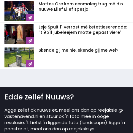
Mottes Ore kom eenmaleg trug mè d'n
nuuwe Ellef Ellef spesjal
Leje Spuit 11 verrast mè kefettieserenade:
''t 9 x11 jubeleejem motte gepast viere'
Skende gij me nie, skende gij me wel?!
Edde zellef Nuuws?
Agge zellef ok nuuws et, meel ons dan op reejaksie @
vastenavend.nl en stuur ok 'n foto mee in òòge
resolusie. 't Liefst 'n liggende foto (landscape) Agge 'n
pooster et, meel ons dan op reejaksie @