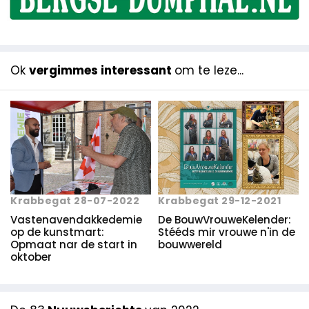
Ok
vergimmes interessant
om te leze...
Krabbegat 28-07-2022
Krabbegat 29-12-2021
Vastenavend­akkedemie
De BouwVrouweKelender:
op de kunstmart:
Stééds mir vrouwe n'in de
Opmaat nar de start in
bouwwereld
oktober