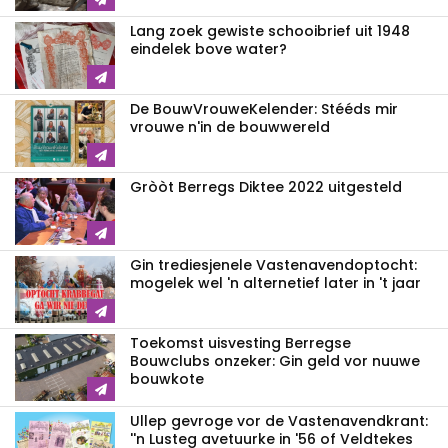
Lang zoek gewiste schooibrief uit 1948
eindelek bove water?
De BouwVrouweKelender: Stééds mir
vrouwe n'in de bouwwereld
Gròòt Berregs Diktee 2022 uitgesteld
Gin trediesjenele Vastenavend­optocht:
mogelek wel 'n alternetief later in 't jaar
Toekomst uisvesting Berregse
Bouwclubs onzeker: Gin geld vor nuuwe
bouwkote
Ullep gevroge vor de Vastenavend­krant:
''n Lusteg avetuurke in '56 of Veldtekes