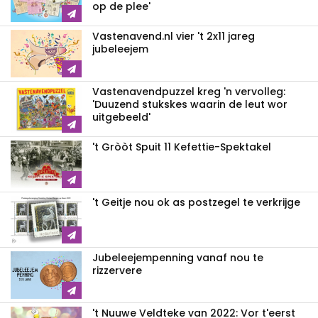
op de plee'
Vastenavend.nl vier 't 2x11 jareg
jubeleejem
Vastenavendpuzzel kreg 'n vervolleg:
'Duuzend stukskes waarin de leut wor
uitgebeeld'
't Gròòt Spuit 11 Kefettie-Spektakel
't Geitje nou ok as postzegel te verkrijge
Jubeleejempenning vanaf nou te
rizzervere
't Nuuwe Veldteke van 2022: Vor t'eerst