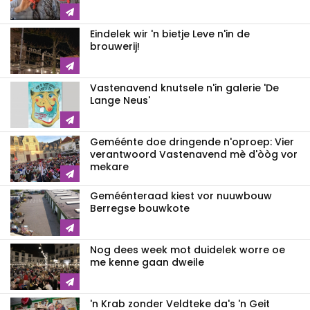
Eindelek wir 'n bietje Leve n'in de
brouwerij!
Vastenavend knutsele n'in galerie 'De
Lange Neus'
Geméénte doe dringende n'oproep: Vier
verantwoord Vastenavend mè d'òòg vor
mekare
Geméénteraad kiest vor nuuwbouw
Berregse bouwkote
Nog dees week mot duidelek worre oe
me kenne gaan dweile
'n Krab zonder Veldteke da's 'n Geit