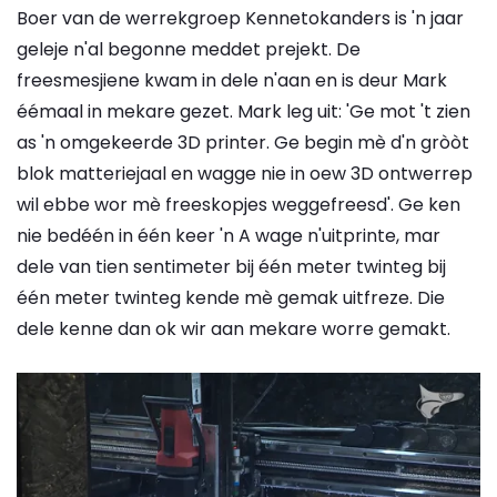
Boer van de werrekgroep Kennetokanders is 'n jaar
geleje n'al begonne meddet prejekt. De
freesmesjiene kwam in dele n'aan en is deur Mark
éémaal in mekare gezet. Mark leg uit: 'Ge mot 't zien
as 'n omgekeerde 3D printer. Ge begin mè d'n gròòt
blok matteriejaal en wagge nie in oew 3D ontwerrep
wil ebbe wor mè freeskopjes weggefreesd'. Ge ken
nie bedéén in één keer 'n A wage n'uitprinte, mar
dele van tien sentimeter bij één meter twinteg bij
één meter twinteg kende mè gemak uitfreze. Die
dele kenne dan ok wir aan mekare worre gemakt.