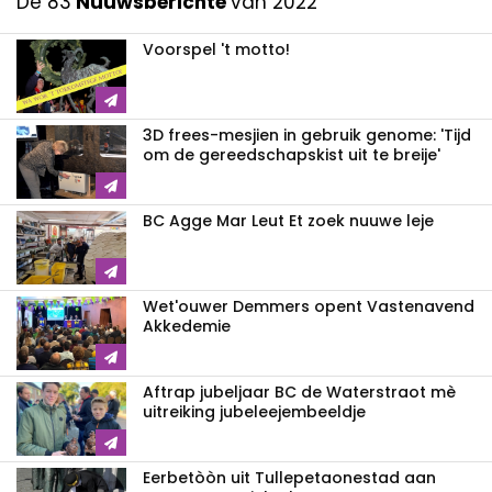
De 83
Nuuwsberichte
van 2022
Voorspel 't motto!
3D frees-mesjien in gebruik genome: 'Tijd
om de gereedschapskist uit te breije'
BC Agge Mar Leut Et zoek nuuwe leje
Wet'ouwer Demmers opent Vastenavend
Akkedemie
Aftrap jubeljaar BC de Waterstraot mè
uitreiking jubeleejembeeldje
Eerbetòòn uit Tullepetaonestad aan