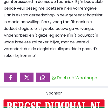
geïnteresseerd in de nuuwe techniek. Bij 'n bouwclub
bende veul bezeg mè boetsere n'en vorremgeve.
Dan is ekstra gereedschap in oew gereedschapskist
'n mooie aanvulling. Berry voeg toe: 'Ik denk nie
daddet diegietale 't fysieke bouwe ga vervange.
Andenarbeid en 't gezelleg same n'in 't bouwkot 'n
wage kreejere zal zeker blijve, mar de wereld
verandert dus de diegietale ullepmiddele gaan d'r
zeker bij komme'.
Deel mè Whatsapp
Sponsor