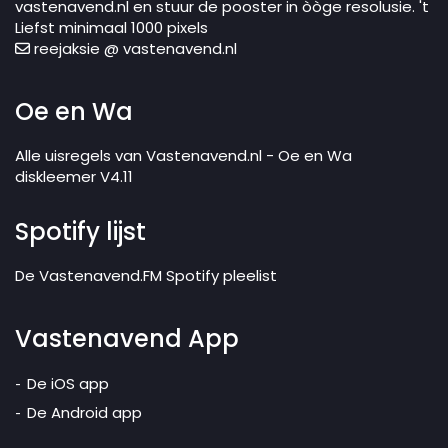
vastenavend.nl en stuur de pooster in òòge resolusie. 't
Liefst minimaal 1000 pixels
reejaksie @ vastenavend.nl
Oe en Wa
Alle uisregels van Vastenavend.nl - Oe en Wa
diskleemer V4.11
Spotify lijst
De Vastenavend.FM Spotify pleelist
Vastenavend App
De iOS app
De Android app