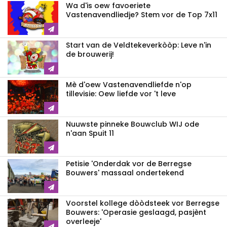
Wa d'is oew favoeriete
Vastenavendliedje? Stem vor de Top 7x11
Start van de Veldtekeverkòòp: Leve n'in
de brouwerij!
Mè d'oew Vastenavendliefde n'op
tillevisie: Oew liefde vor 't leve
Nuuwste pinneke Bouwclub WIJ ode
n'aan Spuit 11
Petisie 'Onderdak vor de Berregse
Bouwers' massaal ondertekend
Voorstel kollege dòòdsteek vor Berregse
Bouwers: 'Operasie geslaagd, pasjènt
overleeje'