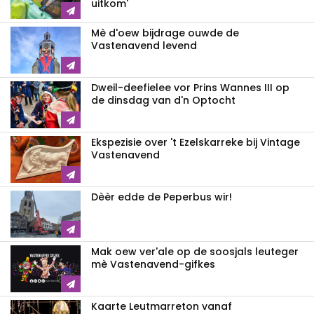
uitkom'
Mè d'oew bijdrage ouwde de
Vastenavend levend
Dweil-deefielee vor Prins Wannes III op
de dinsdag van d'n Optocht
Ekspezisie over 't Ezelskarreke bij Vintage
Vastenavend
Dèèr edde de Peperbus wir!
Mak oew ver'ale op de soosjals leuteger
mè Vastenavend-gifkes
Kaarte Leutmarreton vanaf