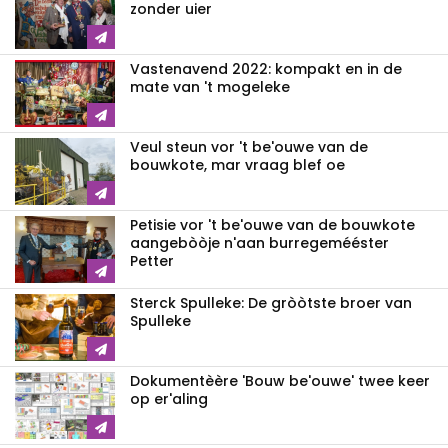
zonder uier
Vastenavend 2022: kompakt en in de
mate van 't mogeleke
Veul steun vor 't be'ouwe van de
bouwkote, mar vraag blef oe
Petisie vor 't be'ouwe van de bouwkote
aangebòòje n'aan burregemééster
Petter
Sterck Spulleke: De gròòtste broer van
Spulleke
Dokumentèère 'Bouw be'ouwe' twee keer
op er'aling