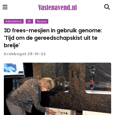
Akkedemie
3D
Bouwe
3D frees-mesjien in gebruik genome:
'Tijd om de gereedschapskist uit te
breije'
Krabbegat 28-10-22