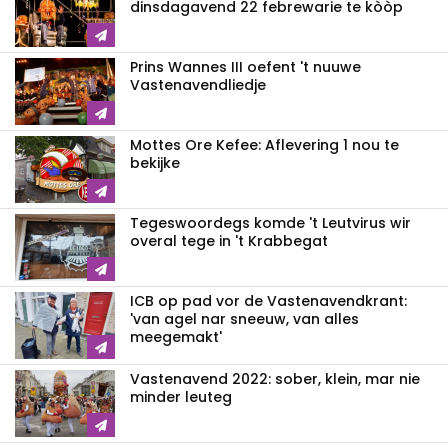
dinsdagavend 22 febrewarie te kòòp
Prins Wannes III oefent 't nuuwe
Vastenavendliedje
Mottes Ore Kefee: Aflevering 1 nou te
bekijke
Tegeswoordegs komde 't Leutvirus wir
overal tege in 't Krabbegat
ICB op pad vor de Vastenavendkrant:
'van agel nar sneeuw, van alles
meegemakt'
Vastenavend 2022: sober, klein, mar nie
minder leuteg