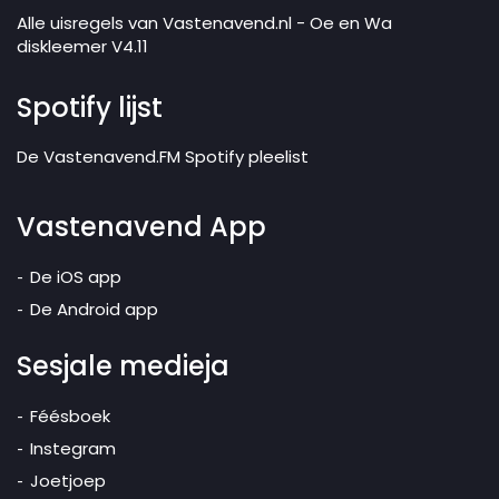
Alle uisregels van Vastenavend.nl - Oe en Wa
diskleemer V4.11
Spotify lijst
De Vastenavend.FM Spotify pleelist
Vastenavend App
De iOS app
De Android app
Sesjale medieja
Féésboek
Instegram
Joetjoep