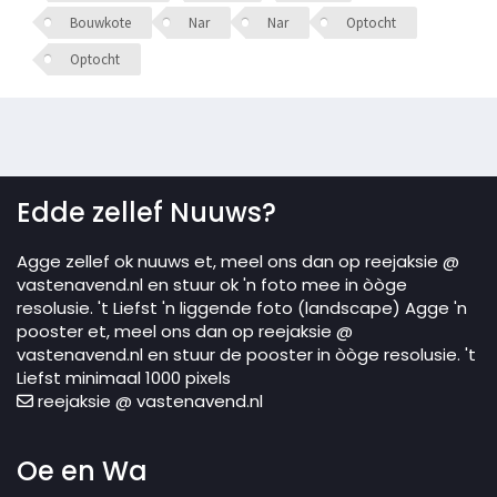
Bouwkote
Nar
Nar
Optocht
Optocht
Edde zellef Nuuws?
Agge zellef ok nuuws et, meel ons dan op reejaksie @
vastenavend.nl en stuur ok 'n foto mee in òòge
resolusie. 't Liefst 'n liggende foto (landscape) Agge 'n
pooster et, meel ons dan op reejaksie @
vastenavend.nl en stuur de pooster in òòge resolusie. 't
Liefst minimaal 1000 pixels
reejaksie @ vastenavend.nl
Oe en Wa