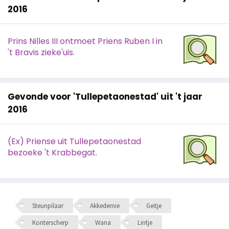
2016
Prins Nilles III ontmoet Priens Ruben I in
't Bravis zieke'uis.
Gevonde voor 'Tullepetaonestad' uit 't jaar
2016
(Ex) Priense uit Tullepetaonestad
bezoeke 't Krabbegat.
Steunpilaar
Akkedemie
Geitje
Konterscherp
Wana
Lintje