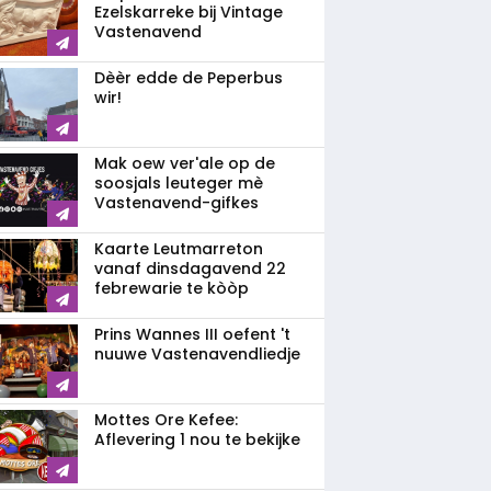
Ezelskarreke bij Vintage
Vastenavend
Dèèr edde de Peperbus
wir!
Mak oew ver'ale op de
soosjals leuteger mè
Vastenavend-gifkes
Kaarte Leutmarreton
vanaf dinsdagavend 22
febrewarie te kòòp
Prins Wannes III oefent 't
nuuwe Vastenavendliedje
Mottes Ore Kefee:
Aflevering 1 nou te bekijke