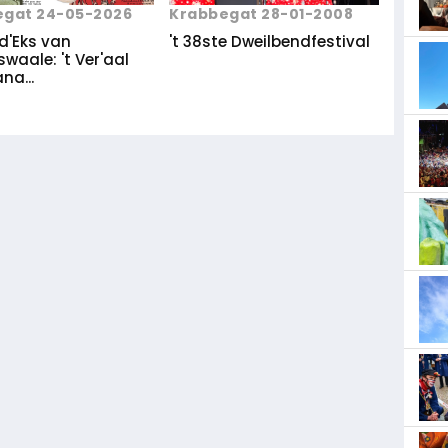
Krabbegat 28-01-2008
egat 24-05-2026
't 38ste Dweilbendfestival
d'Eks van
waale: 't Ver'aal
na...