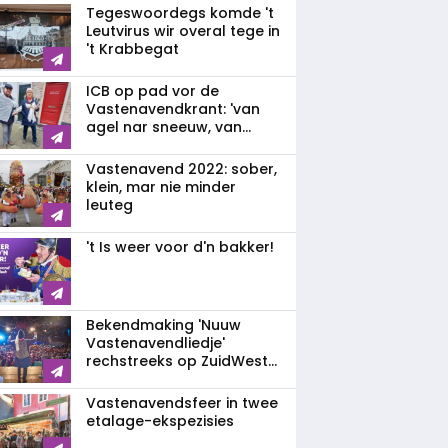
Tegeswoordegs komde 't
Leutvirus wir overal tege in
't Krabbegat
ICB op pad vor de
Vastenavendkrant: 'van
agel nar sneeuw, van...
Vastenavend 2022: sober,
klein, mar nie minder
leuteg
't Is weer voor d'n bakker!
Bekendmaking 'Nuuw
Vastenavendliedje'
rechstreeks op ZuidWest...
Vastenavendsfeer in twee
etalage-ekspezisies