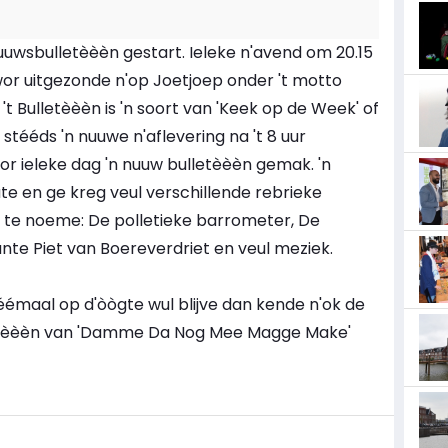
uuwsbulletèèèn gestart. Ieleke n'avend om 20.15
or uitgezonde n'op Joetjoep onder 't motto
Bulletèèèn is 'n soort van 'Keek op de Week' of
tééds 'n nuuwe n'aflevering na 't 8 uur
 wor ieleke dag 'n nuuw bulletèèèn gemak. 'n
te en ge kreg veul verschillende rebrieke
 te noeme: De polletieke barrometer, De
ante Piet van Boereverdriet en veul meziek.
éémaal op d'òògte wul blijve dan kende n'ok de
etèèèn van 'Damme Da Nog Mee Magge Make'