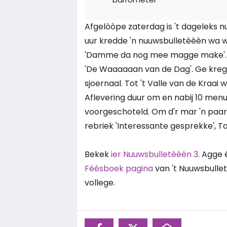
Afgelòòpe zaterdag is 't dageleks n
uur kredde 'n nuuwsbulletèèèn wa w
'Damme da nog mee magge make'. 't 
'De Waaaaaan van de Dag'. Ge kreg s
sjoernaal. Tot 't Valle van de Kraai
Aflevering duur om en nabij 10 menu
voorgeschoteld. Om d'r mar 'n paar
rebriek 'Interessante gesprekke', T
Bekek
ier Nuuwsbulletèèèn 3
. Agge 
Féésboek pagina
van 't Nuuwsbull
vollege.