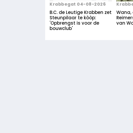
Krabbegat 04-08-2026
Krabb
B.C. de Leutige Krabben zet
Wana, 
Steunpilaar te kòòp:
Reimers
'Opbrengst is voor de
van Wa
bouwclub'