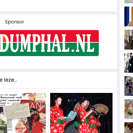
Sponsor
 leze...