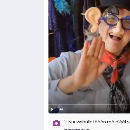
't Nuuwsbulletèèèn mè d'éél v
barrometer'