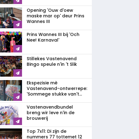
Opening 'Ouw d'oew
maske mar op' deur Prins
Wannes III
Prins Wannes III bij 'Och
Nee! Karnaval'
Stillekes Vastenavend
Bingo speule n'in 't Slik
Ekspezisie mè
Vastenavend-ontwerrepe:
'Sommege stukke van't...
Vastenavendbundel
breng wir leve n'in de
brouwerij
Top 7x11: Di zijn de
nummers 77 tottemet 12