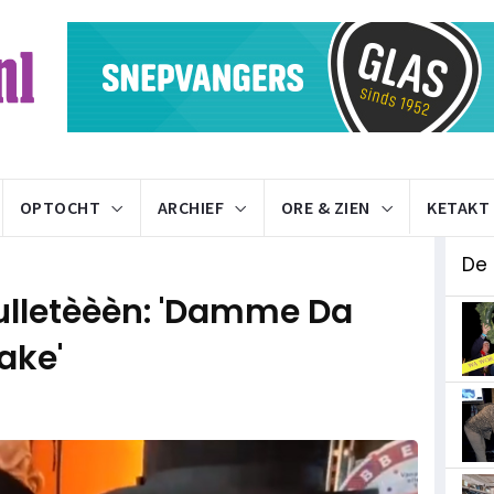
OPTOCHT
ARCHIEF
ORE & ZIEN
KETAKT
De
lletèèèn: 'Damme Da
ake'