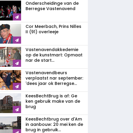
Onderscheidinge van de
Berregse Vastenavend
Cor Meerbach, Prins Nilles
II (91) overleeje
Vastenavend­akkedemie
op de kunstmart: Opmaat
nar de start...
Vastenavendbeurs
verplaatst nar september:
'dees jaar ok Berregse...
KeesBechtBrug is af: Ge
ken gebruik make van de
brug
KeesBechtbrug over d'Am
in aanbouw: 20 mei ken de
brug in gebruik...