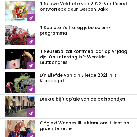
't Nuuwe Veldteke van 2022: Vor t'eerst
ontworrepe deur Gerben Bakx
't Keplete 7x11 jareg jubeleejem-
pregramma
't Neuzebal zal kommed jaar op vrijdag
zijn. Op zaterdag is 't Werelds
LeutKongres!
D'n Ellefde van d'n Ellefde 2021 in 't
Krabbegat
Drukte bij 't op'ale van de polsbandjes
Oòg'eid Wannes III is klaar om 't licht op
groen te zette