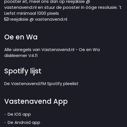
pooster et, meel ons dan op reejaksie @
vastenavend.nl en stuur de pooster in òòge resolusie. 't
Liefst minimaal 1000 pixels
reejaksie @ vastenavend.nl
Oe en Wa
Alle uisregels van Vastenavend.nl - Oe en Wa
diskleemer V4.11
Spotify lijst
De Vastenavend.FM Spotify pleelist
Vastenavend App
De iOS app
De Android app