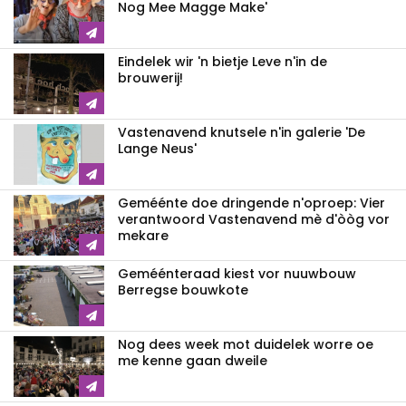
Nog Mee Magge Make'
Eindelek wir 'n bietje Leve n'in de
brouwerij!
Vastenavend knutsele n'in galerie 'De
Lange Neus'
Geméénte doe dringende n'oproep: Vier
verantwoord Vastenavend mè d'òòg vor
mekare
Geméénteraad kiest vor nuuwbouw
Berregse bouwkote
Nog dees week mot duidelek worre oe
me kenne gaan dweile