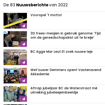
De 83
Nuuwsberichte
van 2022
Voorspel 't motto!
3D frees-mesjien in gebruik genome: 'Tijd
om de gereedschapskist uit te breije'
BC Agge Mar Leut Et zoek nuuwe leje
Wet'ouwer Demmers opent Vastenavend
Akkedemie
Aftrap jubeljaar BC de Waterstraot mè
uitreiking jubeleejembeeldje