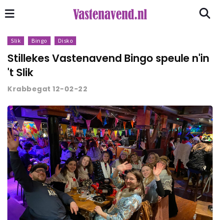
Slik
Bingo
Disko
Stillekes Vastenavend Bingo speule n'in
't Slik
Krabbegat 12-02-22