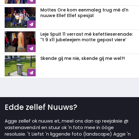
Mottes Ore kom eenmaleg trug mè d'n
nuuwe Ellef Ellef spesjal
Leje Spuit 11 verrast mè kefettieserenade:
''t 9 x11 jubeleejem motte gepast viere'
Skende gij me nie, skende gij me wel?!
Edde zellef Nuuws?
Agge zellef ok nuuws et, meel ons dan op reejaksie @
vastenavend.nl en stuur ok 'n foto mee in òòge
resolusie. 't Liefst 'n liggende foto (landscape) Agge 'n