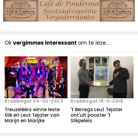
Ok
vergimmes interessant
om te leze...
Krabbegat 04-02-2023
Krabbegat 18-11-2016
Treuzelèèrs winne leste
't Berregs Leut Tejater
Slik en Leut Tejater van
ont'ult pooster 't
Marijn en Marijke
Slikpeleis.