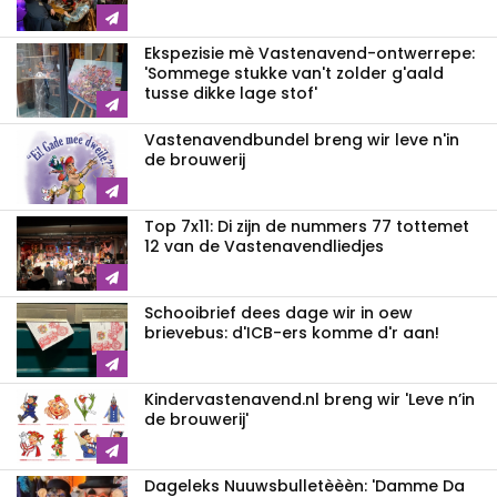
Ekspezisie mè Vastenavend-ontwerrepe:
'Sommege stukke van't zolder g'aald
tusse dikke lage stof'
Vastenavendbundel breng wir leve n'in
de brouwerij
Top 7x11: Di zijn de nummers 77 tottemet
12 van de Vastenavendliedjes
Schooibrief dees dage wir in oew
brievebus: d'ICB-ers komme d'r aan!
Kindervastenavend.nl breng wir 'Leve n’in
de brouwerij'
Dageleks Nuuwsbulletèèèn: 'Damme Da