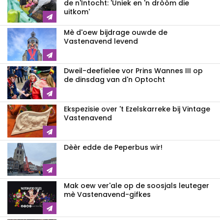
de n'Intocht: 'Uniek en 'n dròòm die
uitkom'
Mè d'oew bijdrage ouwde de
Vastenavend levend
Dweil-deefielee vor Prins Wannes III op
de dinsdag van d'n Optocht
Ekspezisie over 't Ezelskarreke bij Vintage
Vastenavend
Dèèr edde de Peperbus wir!
Mak oew ver'ale op de soosjals leuteger
mè Vastenavend-gifkes