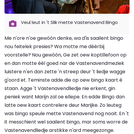
Veul leut in 't Slik mette Vastenavend Bingo
Me n'ore n'oe gewòòn denke, wa d'is saailent bingo
nou feitelek presies? Wa motte me dèèrbij
voorstelle? Nou gewòòn, Ge zet oew koptillefoon op
en dan motte éél goed nar de Vastenavendmeziek
luistere n'en dan zette 'n streep deur 't liedje wagge
g'oord et. Teminste adde die op oew bingo kaart è
staan. Agge 't Vastenavendliedje nie erkent, gin
peniek want Marijn zal oe ellepe. En edde Bingo dan
latte oew kaart contrelere deur Marijke. Zo leuteg
was bingo speule mette Vastenavend nog nooit. En 't
it messchient wel saailent bingo, mar soms worre de
Vastenavendliedje arstikke n'ard meegezonge.