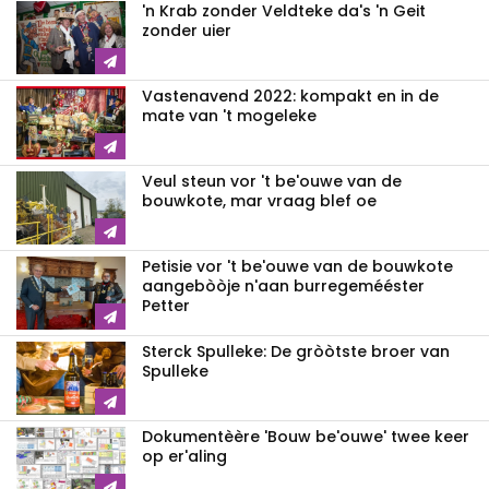
'n Krab zonder Veldteke da's 'n Geit
zonder uier
Vastenavend 2022: kompakt en in de
mate van 't mogeleke
Veul steun vor 't be'ouwe van de
bouwkote, mar vraag blef oe
Petisie vor 't be'ouwe van de bouwkote
aangebòòje n'aan burregemééster
Petter
Sterck Spulleke: De gròòtste broer van
Spulleke
Dokumentèère 'Bouw be'ouwe' twee keer
op er'aling