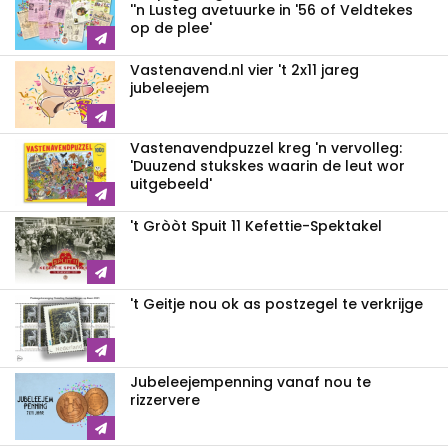
''n Lusteg avetuurke in '56 of Veldtekes
op de plee'
Vastenavend.nl vier 't 2x11 jareg
jubeleejem
Vastenavendpuzzel kreg 'n vervolleg:
'Duuzend stukskes waarin de leut wor
uitgebeeld'
't Gròòt Spuit 11 Kefettie-Spektakel
't Geitje nou ok as postzegel te verkrijge
Jubeleejempenning vanaf nou te
rizzervere