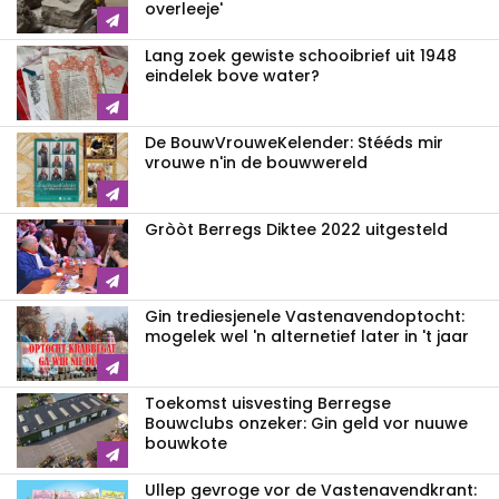
overleeje'
Lang zoek gewiste schooibrief uit 1948
eindelek bove water?
De BouwVrouweKelender: Stééds mir
vrouwe n'in de bouwwereld
Gròòt Berregs Diktee 2022 uitgesteld
Gin trediesjenele Vastenavend­optocht:
mogelek wel 'n alternetief later in 't jaar
Toekomst uisvesting Berregse
Bouwclubs onzeker: Gin geld vor nuuwe
bouwkote
Ullep gevroge vor de Vastenavend­krant: