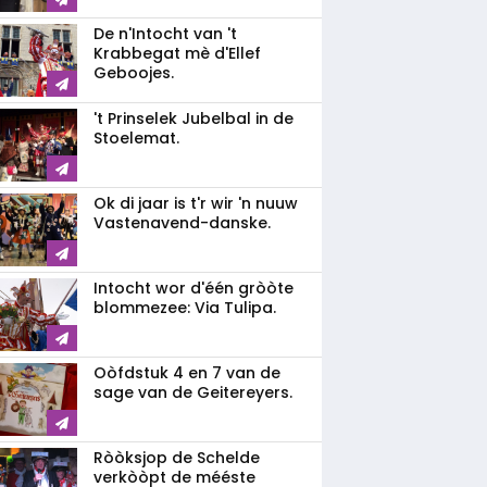
De n'Intocht van 't
Krabbegat mè d'Ellef
Geboojes.
't Prinselek Jubelbal in de
Stoelemat.
Ok di jaar is t'r wir 'n nuuw
Vastenavend-danske.
Intocht wor d'één gròòte
blommezee: Via Tulipa.
Oòfdstuk 4 en 7 van de
sage van de Geitereyers.
Ròòksjop de Schelde
verkòòpt de mééste