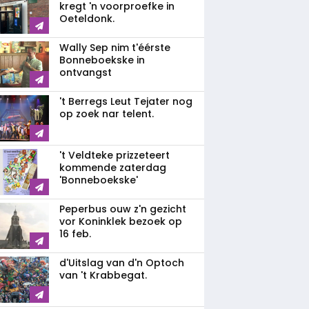
kregt 'n voorproefke in
Oeteldonk.
Wally Sep nim t'éérste
Bonneboekske in
ontvangst
't Berregs Leut Tejater nog
op zoek nar telent.
't Veldteke prizzeteert
kommende zaterdag
'Bonneboekske'
Peperbus ouw z'n gezicht
vor Koninklek bezoek op
16 feb.
d'Uitslag van d'n Optoch
van 't Krabbegat.