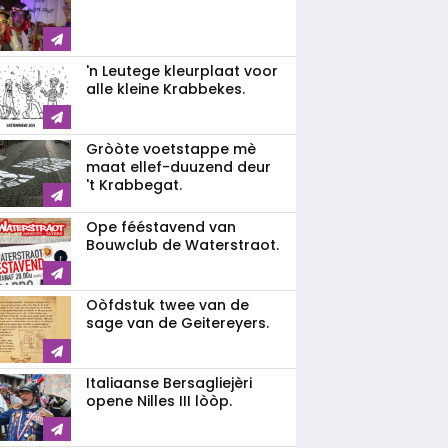
'n Leutege kleurplaat voor
alle kleine Krabbekes.
Gròòte voetstappe mè
maat ellef-duuzend deur
't Krabbegat.
Ope fééstavend van
Bouwclub de Waterstraot.
Oòfdstuk twee van de
sage van de Geitereyers.
Italiaanse Bersagliejèri
opene Nilles III lòòp.