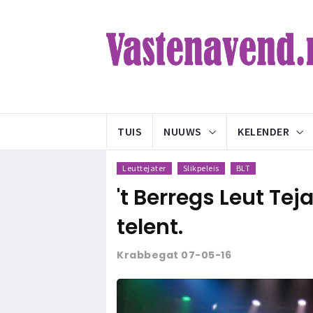
TUIS
NUUWS
KELENDER
Leuttejater
Slikpeleis
BLT
't Berregs Leut Tej
telent.
Krabbegat 07-05-16