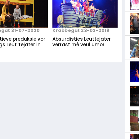
gat 31-07-2020
Krabbegat 23-02-2019
tieve preduksie vor
Absurdisties Leuttejater
egs Leut Tejater in
verrast mè veul umor