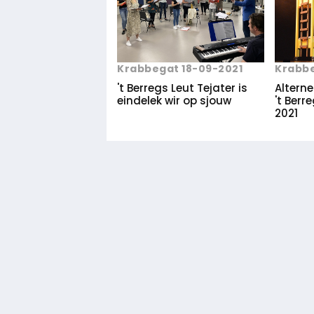
Krabbegat 18-09-2021
Krabbe
't Berregs Leut Tejater is
Alterne
eindelek wir op sjouw
't Berr
2021