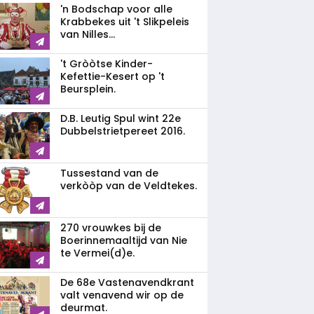
'n Bodschap voor alle
Krabbekes uit 't Slikpeleis
van Nilles...
't Gròòtse Kinder-
Kefettie-Kesert op 't
Beursplein.
D.B. Leutig Spul wint 22e
Dubbelstrietpereet 2016.
Tussestand van de
verkòòp van de Veldtekes.
270 vrouwkes bij de
Boerinnemaaltijd van Nie
te Vermei(d)e.
De 68e Vastenavendkrant
valt venavend wir op de
deurmat.