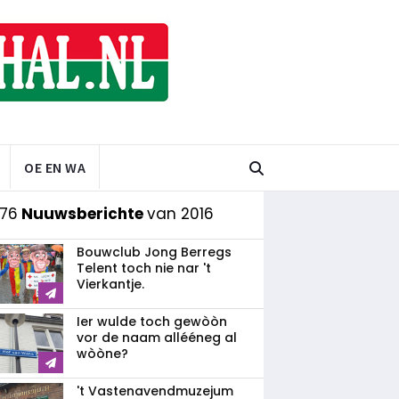
OE EN WA
 76
Nuuwsberichte
van 2016
Bouwclub Jong Berregs
Telent toch nie nar 't
Vierkantje.
Ier wulde toch gewòòn
vor de naam allééneg al
wòòne?
't Vastenavendmuzejum