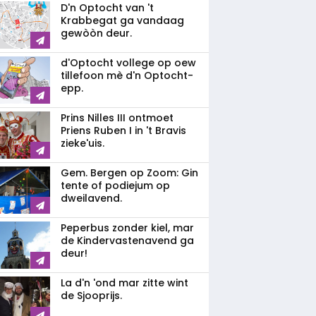
D'n Optocht van 't
Krabbegat ga vandaag
gewòòn deur.
d'Optocht vollege op oew
tillefoon mè d'n Optocht-
epp.
Prins Nilles III ontmoet
Priens Ruben I in 't Bravis
zieke'uis.
Gem. Bergen op Zoom: Gin
tente of podiejum op
dweilavend.
Peperbus zonder kiel, mar
de Kindervastenavend ga
deur!
La d'n 'ond mar zitte wint
de Sjooprijs.