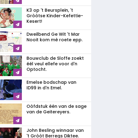
K3 op 't Beursplein, 't
Gròòtse Kinder-Kefettie-
Kesert!
Dweilbend Ge Wit 't Mar
Nooit kom mè roete epp.
Bouwclub de Sloffe zoekt
éél veul ellefe voor d'n
Optocht.
Emelse bodschap van
ID99 in d'n Emel.
Oòfdstuk één van de sage
van de Geitereyers.
John Besling winnaar van
't Gròòt Berregs Diktee.