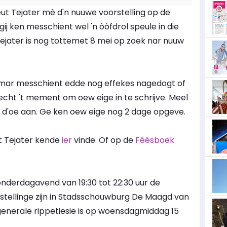
eut Tejater mè d'n nuuwe voorstelling op de
gij ken messchient wel 'n òòfdrol speule in die
 Tejater is nog tottemet 8 mei op zoek nar nuuw
e, mar messchient edde nog effekes nagedogt of
echt 't mement om oew eige in te schrijve. Meel
 d'oe aan. Ge ken oew eige nog 2 dage opgeve.
ut Tejater kende
ier
vinde. Of op de
Féésboek
nderdagavend van 19:30 tot 22:30 uur de
orstellinge zijn in Stadsschouwburg De Maagd van
generale rippetiesie is op woensdagmiddag 15