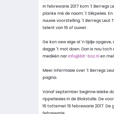
In febrewarie 2017 kom 't Berregs L
planke mè de naam: 't Slikpeleis. En 
nuuwe voorstelling. 't Berregs Leut
telent van 16 of ouwer.
Ge kon oew eige al 'n tijdje opgev
dagge 't mot doen. Dan is nou toch 
medéén nar
info@blt-boz.nl
en mel
Meer infermasie over 't Berregs Le
pagina.
Vanaf september beginne ieleke do
rippetiesies in de Blokstalle. De vo
16 tottemet 19 febrewarie 2017. De 
febrewarie.