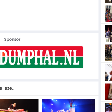
Sponsor
 leze...