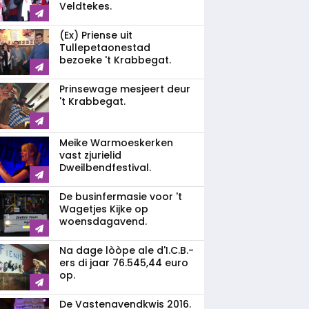
Veldtekes.
(Ex) Priense uit
Tullepetaonestad
bezoeke 't Krabbegat.
Prinsewage mesjeert deur
't Krabbegat.
Meike Warmoeskerken
vast zjurielid
Dweilbendfestival.
De businfermasie voor 't
Wagetjes Kijke op
woensdagavend.
Na dage lòòpe ale d'I.C.B.-
ers di jaar 76.545,44 euro
op.
De Vastenavendkwis 2016.