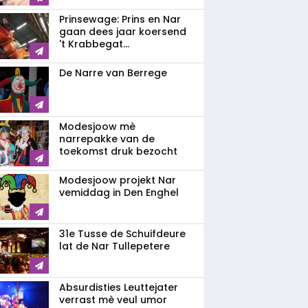
Prinsewage: Prins en Nar
gaan dees jaar koersend
't Krabbegat...
De Narre van Berrege
Modesjoow mè
narrepakke van de
toekomst druk bezocht
Modesjoow projekt Nar
vemiddag in Den Enghel
31e Tusse de Schuifdeure
lat de Nar Tullepetere
Absurdisties Leuttejater
verrast mè veul umor