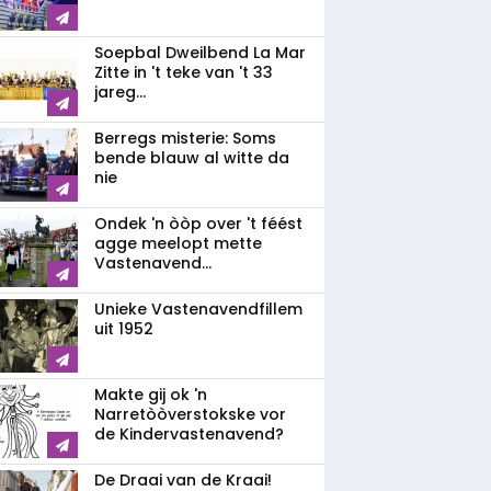
Soepbal Dweilbend La Mar
Zitte in 't teke van 't 33
jareg...
Berregs misterie: Soms
bende blauw al witte da
nie
Ondek 'n òòp over 't féést
agge meelopt mette
Vastenavend...
Unieke Vastenavendfillem
uit 1952
Makte gij ok 'n
Narretòòverstokske vor
de Kindervastenavend?
De Draai van de Kraai!