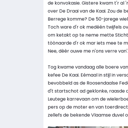
de konvokasie. Gistere kwam t'r al 
over De Draai van de Kaai. Zou de 
Berrege komme? De 50-jarege wieler
Toch ware d'r ok medéén twijfels ove
om ketakt op te neme mette Stichti
tòònaarde d'r ok mar iets mee te ma
Nee, dèèr ouwe me n'ons verre van'
Tog kwame vandaag alle boere van 
kefee De Kaai. Eémaal in stijl in ver
bevobbeld as de Roosendaalse Fede
d't startschot ad geklonke, raasde d
Leutege karrevaan om de wielerboer
pers op de moter en van toerdirect
zellefs de bekende Vlaamse duvel 