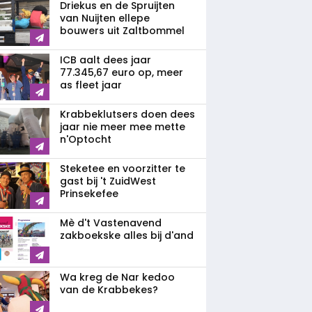
Driekus en de Spruijten
van Nuijten ellepe
bouwers uit Zaltbommel
ICB aalt dees jaar
77.345,67 euro op, meer
as fleet jaar
Krabbeklutsers doen dees
jaar nie meer mee mette
n'Optocht
Steketee en voorzitter te
gast bij 't ZuidWest
Prinsekefee
Mè d't Vastenavend
zakboekske alles bij d'and
Wa kreg de Nar kedoo
van de Krabbekes?