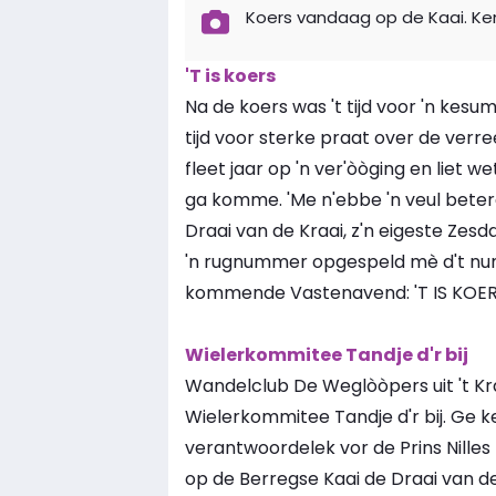
Koers vandaag op de Kaai. Ke
'T is koers
Na de koers was 't tijd voor 'n kesum
tijd voor sterke praat over de verr
fleet jaar op 'n ver'òòging en liet w
ga komme. 'Me n'ebbe 'n veul betere
Draai van de Kraai, z'n eigeste Zesd
'n rugnummer opgespeld mè d't numm
kommende Vastenavend: 'T IS KOE
Wielerkommitee Tandje d'r bij
Wandelclub De Weglòòpers uit 't K
Wielerkommitee Tandje d'r bij. Ge ke
verantwoordelek vor de Prins Nilles 
op de Berregse Kaai de Draai van d