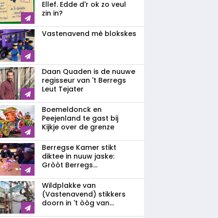
Ellef. Edde d'r ok zo veul
zin in?
Vastenavend mè blokskes
Daan Quaden is de nuuwe
regisseur van 't Berregs
Leut Tejater
Boemeldonck en
Peejenland te gast bij
Kijkje over de grenze
Berregse Kamer stikt
diktee in nuuw jaske:
Gròòt Berregs...
Wildplakke van
(Vastenavend) stikkers
doorn in 't òòg van...