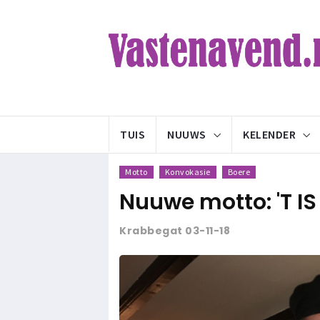
TUIS
NUUWS
KELENDER
Motto
Konvokasie
Boere
Nuuwe motto: 'T I
Krabbegat 03-11-18