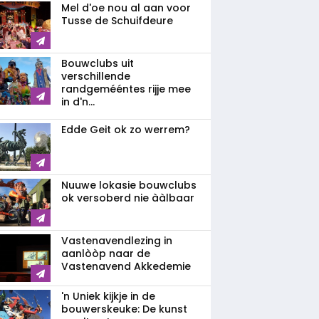
Mel d'oe nou al aan voor
Tusse de Schuifdeure
Bouwclubs uit
verschillende
randgemééntes rijje mee
in d'n...
Edde Geit ok zo werrem?
Nuuwe lokasie bouwclubs
ok versoberd nie ààlbaar
Vastenavendlezing in
aanlòòp naar de
Vastenavend Akkedemie
'n Uniek kijkje in de
bouwerskeuke: De kunst