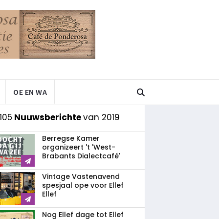
OE EN WA
105
Nuuwsberichte
van 2019
Berregse Kamer
organizeert 't 'West-
Brabants Dialectcafé'
Vintage Vastenavend
spesjaal ope voor Ellef
Ellef
Nog Ellef dage tot Ellef