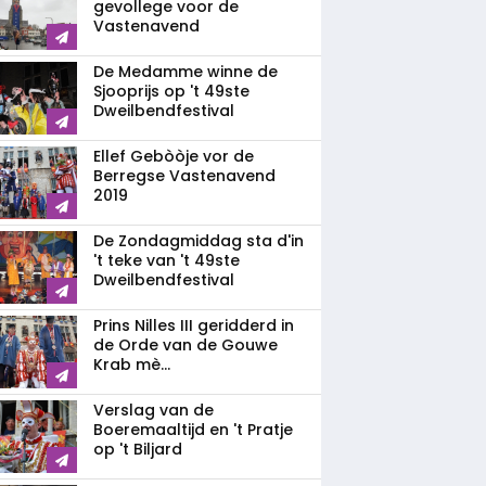
gevollege voor de
Vastenavend
De Medamme winne de
Sjooprijs op 't 49ste
Dweilbendfestival
Ellef Gebòòje vor de
Berregse Vastenavend
2019
De Zondagmiddag sta d'in
't teke van 't 49ste
Dweilbendfestival
Prins Nilles III geridderd in
de Orde van de Gouwe
Krab mè...
Verslag van de
Boeremaaltijd en 't Pratje
op 't Biljard