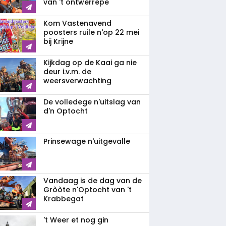
van 't ontwerrepe
Kom Vastenavend
poosters ruile n'op 22 mei
bij Krijne
Kijkdag op de Kaai ga nie
deur i.v.m. de
weersverwachting
De volledege n'uitslag van
d'n Optocht
Prinsewage n'uitgevalle
Vandaag is de dag van de
Gròòte n'Optocht van 't
Krabbegat
't Weer et nog gin