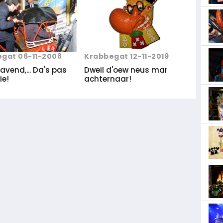
gat 06-11-2008
Krabbegat 12-11-2019
vend,... Da's pas
Dweil d'oew neus mar
ie!
achternaar!