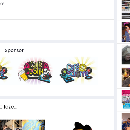
e!
Sponsor
 leze...