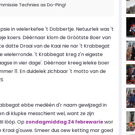
mmissie Technies as Do-Ping!
psie in wielerkefee 't Dobbertje. Netuurlek was 't
eeje koers. Dèèrnaar klom de Gròòtste Boer van
ete datte Draai van de Kaai nie nar 't Krabbegat
 wielerronde. 't Krabbegat kreg z'n eigeste
aagse in vier dage'. Dèèrnaar kreeg ieleke boer
er 11. En duidelek zichbaar 't motto van de
RS
rabbegat ebbe medéén d'r naam gewijzegd in
n di klupke messchient wel, want ze zijn
III lòòp. Op
zondagmiddag 24 febrewarie
wor
e Kraai g'ouwe. Smeer dus oew ketting mar goed