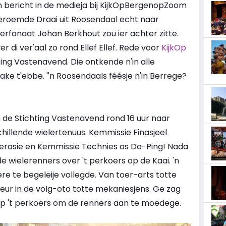
'n bericht in de medieja bij KijkOpBergenopZoom
beroemde Draai uit Roosendaal echt naar
fanaat Johan Berkhout zou ier achter zitte.
r di ver'aal zo rond Ellef Ellef. Rede voor
KijkOp
ng Vastenavend. Die ontkende n'in alle
ke t'ebbe. ''n Roosendaals féésje n'in Berrege?
.
de Stichting Vastenavend rond 16 uur naar
schillende wielertenuus. Kemmissie Finasjeel
rasie en Kemmissie Technies as Do-Ping! Nada
e wielerenners over 't perkoers op de Kaai. 'n
e te begeleije vollegde. Van toer-arts totte
eur in de volg-oto totte mekaniesjens. Ge zag
op 't perkoers om de renners aan te moedege.