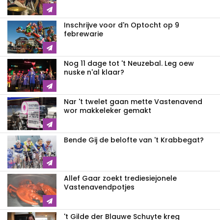
Inschrijve voor d'n Optocht op 9
febrewarie
Nog 11 dage tot 't Neuzebal. Leg oew
nuske n'al klaar?
Nar 't twelet gaan mette Vastenavend
wor makkeleker gemakt
Bende Gij de belofte van 't Krabbegat?
Allef Gaar zoekt trediesiejonele
Vastenavendpotjes
't Gilde der Blauwe Schuyte kreg