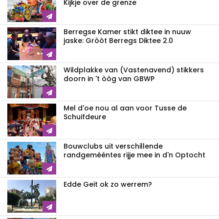
Kijkje over de grenze
Berregse Kamer stikt diktee in nuuw
jaske: Gròòt Berregs Diktee 2.0
Wildplakke van (Vastenavend) stikkers
doorn in 't òòg van GBWP
Mel d'oe nou al aan voor Tusse de
Schuifdeure
Bouwclubs uit verschillende
randgemééntes rijje mee in d'n Optocht
Edde Geit ok zo werrem?