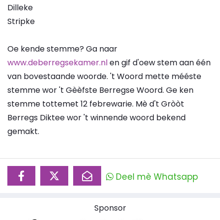
Dilleke
Stripke
Oe kende stemme? Ga naar
www.deberregsekamer.nl
en gif d'oew stem aan één
van bovestaande woorde. 't Woord mette mééste
stemme wor 't Gèèfste Berregse Woord. Ge ken
stemme tottemet 12 febrewarie. Mè d't Gròòt
Berregs Diktee wor 't winnende woord bekend
gemakt.
Deel mè Whatsapp
Sponsor