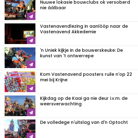
Nuuwe lokasie bouwclubs ok versoberd
nie ààlbaar
Vastenavendlezing in aanlòòp naar de
Vastenavend Akkedemie
'n Uniek kijkje in de bouwerskeuke: De
kunst van 't ontwerrepe
Kom Vastenavend poosters ruile n'op 22
mei bij Krijne
Kijkdag op de Kaai ga nie deur i.v.m. de
weersverwachting
De volledege n'uitslag van d'n Optocht