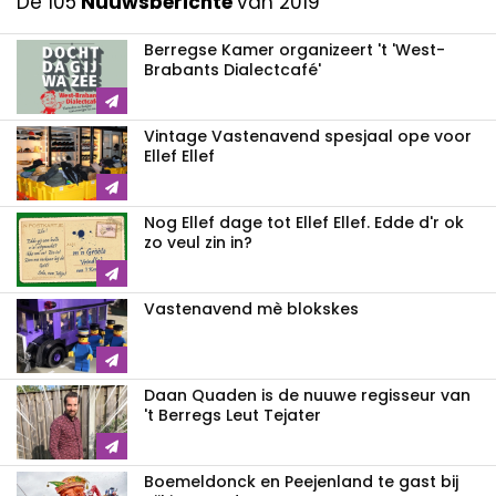
De 105
Nuuwsberichte
van 2019
Berregse Kamer organizeert 't 'West-
Brabants Dialectcafé'
Vintage Vastenavend spesjaal ope voor
Ellef Ellef
Nog Ellef dage tot Ellef Ellef. Edde d'r ok
zo veul zin in?
Vastenavend mè blokskes
Daan Quaden is de nuuwe regisseur van
't Berregs Leut Tejater
Boemeldonck en Peejenland te gast bij