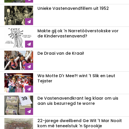
Unieke Vastenavendfillem uit 1952
Makte gij ok 'n Narretòòverstokske vor
de Kindervastenavend?
De Draai van de Kraai!
Wa Motte D'r Mee?! wint 't Slik en Leut
Tejater
De Vastenavendkrant leg klaar om uis
aan uis bezurregd te worre
22-jarege dweilbend Ge Wit 't Mar Nooit
kom mè teneelstuk 'n Sprookje