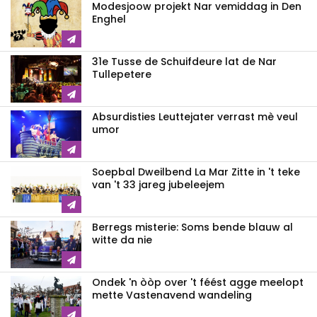
Modesjoow projekt Nar vemiddag in Den
Enghel
31e Tusse de Schuifdeure lat de Nar
Tullepetere
Absurdisties Leuttejater verrast mè veul
umor
Soepbal Dweilbend La Mar Zitte in 't teke
van 't 33 jareg jubeleejem
Berregs misterie: Soms bende blauw al
witte da nie
Ondek 'n òòp over 't féést agge meelopt
mette Vastenavend wandeling