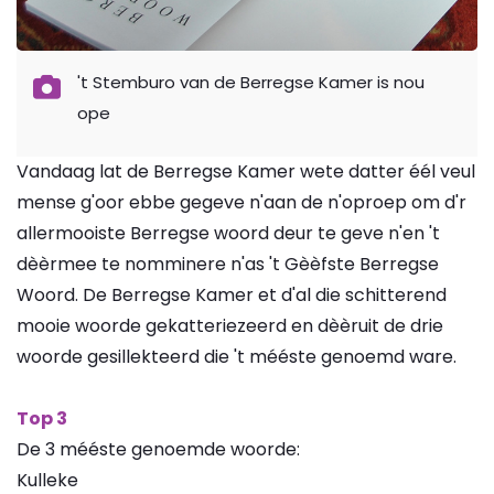
't Stemburo van de Berregse Kamer is nou
ope
Vandaag lat de Berregse Kamer wete datter éél veul
mense g'oor ebbe gegeve n'aan de n'oproep om d'r
allermooiste Berregse woord deur te geve n'en 't
dèèrmee te nomminere n'as 't Gèèfste Berregse
Woord. De Berregse Kamer et d'al die schitterend
mooie woorde gekatteriezeerd en dèèruit de drie
woorde gesillekteerd die 't mééste genoemd ware.
Top 3
De 3 mééste genoemde woorde:
Kulleke