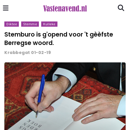
Diktee
Stemme
Kulleke
Stemburo is g'opend voor 't gèèfste
Berregse woord.
Krabbegat 01-02-19