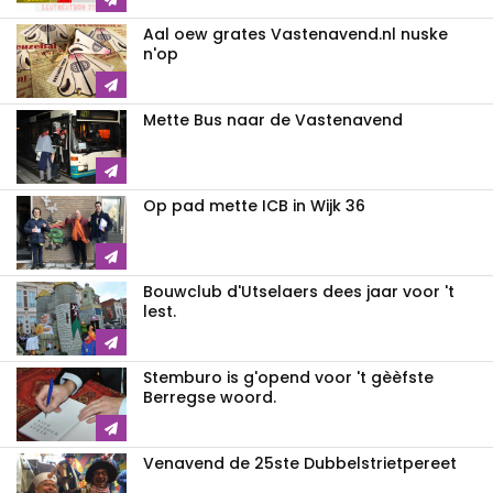
Aal oew grates Vastenavend.nl nuske
n'op
Mette Bus naar de Vastenavend
Op pad mette ICB in Wijk 36
Bouwclub d'Utselaers dees jaar voor 't
lest.
Stemburo is g'opend voor 't gèèfste
Berregse woord.
Venavend de 25ste Dubbelstrietpereet