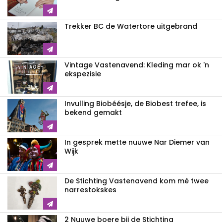
Trekker BC de Watertore uitgebrand
Vintage Vastenavend: Kleding mar ok 'n
ekspezisie
Invulling Biobéésje, de Biobest trefee, is
bekend gemakt
In gesprek mette nuuwe Nar Diemer van
Wijk
De Stichting Vastenavend kom mè twee
narrestokskes
2 Nuuwe boere bij de Stichting