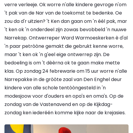
verre verleeje. Ok worre n'alle kindere gevroge n'om
't pak van de Nar van de toekomst te bedenke. Oe
zou da d'r uitzien? 't Ken dan gaan om 'n éél pak, mar
't ken ok 'n onderdeel zijn zowas bevobbeld 'n nuuwe
Narrekap. Ontwerreper Ward Warmoeskerken è d'al
'n paar petròòne gemakt die gebrukt kenne worre,
maar 't ken ok 'n g'eel eige ontwerrep zijn. De
bedoeling is om 't dèèrna ok te gaan make mette
klas. Op zondag 24 febrewarie om 15 uur worre n'alle
Narrepakke in de gròòte zaal van Den Enghel deur
kindere van alle schole tentòòngesteld in 'n
modesjoow voor d'ouders en opa's en oma's. Op de
zondag van de Vastenavend en op de Kijkdag-
zondag ken iederéén komme kijke naar de krejasies.