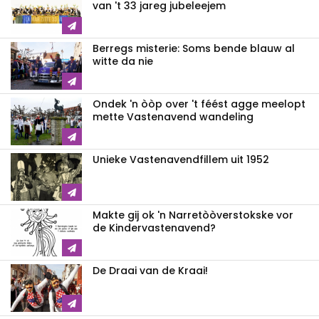
van 't 33 jareg jubeleejem
Berregs misterie: Soms bende blauw al
witte da nie
Ondek 'n òòp over 't féést agge meelopt
mette Vastenavend wandeling
Unieke Vastenavendfillem uit 1952
Makte gij ok 'n Narretòòverstokske vor
de Kindervastenavend?
De Draai van de Kraai!