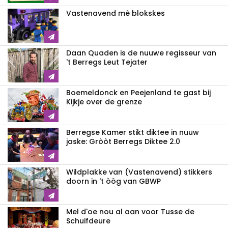
Vastenavend mè blokskes
Daan Quaden is de nuuwe regisseur van
't Berregs Leut Tejater
Boemeldonck en Peejenland te gast bij
Kijkje over de grenze
Berregse Kamer stikt diktee in nuuw
jaske: Gròòt Berregs Diktee 2.0
Wildplakke van (Vastenavend) stikkers
doorn in 't òòg van GBWP
Mel d'oe nou al aan voor Tusse de
Schuifdeure