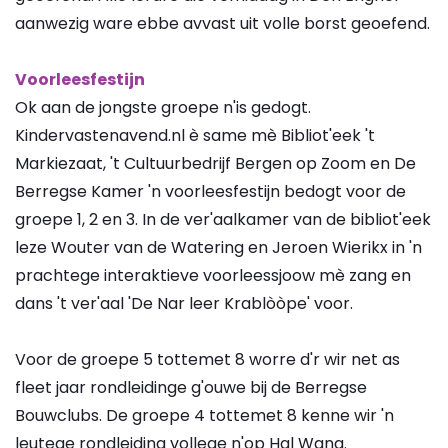
aanwezig ware ebbe avvast uit volle borst geoefend.
Voorleesfestijn
Ok aan de jongste groepe n'is gedogt.
Kindervastenavend.nl è same mè Bibliot'eek 't
Markiezaat, 't Cultuurbedrijf Bergen op Zoom en De
Berregse Kamer 'n voorleesfestijn bedogt voor de
groepe 1, 2 en 3. In de ver'aalkamer van de bibliot'eek
leze Wouter van de Watering en Jeroen Wierikx in 'n
prachtege interaktieve voorleessjoow mè zang en
dans 't ver'aal 'De Nar leer Krablòòpe' voor.
Voor de groepe 5 tottemet 8 worre d'r wir net as
fleet jaar rondleidinge g'ouwe bij de Berregse
Bouwclubs. De groepe 4 tottemet 8 kenne wir 'n
leutege rondleiding vollege n'op Hal Wana.