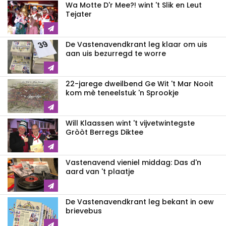
Wa Motte D'r Mee?! wint 't Slik en Leut
Tejater
De Vastenavendkrant leg klaar om uis
aan uis bezurregd te worre
22-jarege dweilbend Ge Wit 't Mar Nooit
kom mè teneelstuk 'n Sprookje
Will Klaassen wint 't vijvetwintegste
Gròòt Berregs Diktee
Vastenavend vieniel middag: Das d'n
aard van 't plaatje
De Vastenavendkrant leg bekant in oew
brievebus