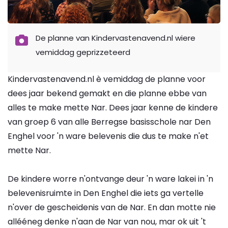
De planne van Kindervastenavend.nl wiere
vemiddag geprizzeteerd
Kindervastenavend.nl è vemiddag de planne voor
dees jaar bekend gemakt en die planne ebbe van
alles te make mette Nar. Dees jaar kenne de kindere
van groep 6 van alle Berregse basisschole nar Den
Enghel voor 'n ware belevenis die dus te make n'et
mette Nar.
De kindere worre n'ontvange deur 'n ware lakei in 'n
belevenisruimte in Den Enghel die iets ga vertelle
n'over de gescheidenis van de Nar. En dan motte nie
allééneg denke n'aan de Nar van nou, mar ok uit 't