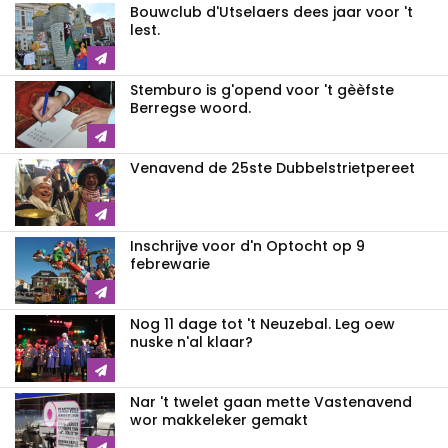
Bouwclub d'Utselaers dees jaar voor 't
lest.
Stemburo is g'opend voor 't gèèfste
Berregse woord.
Venavend de 25ste Dubbelstrietpereet
Inschrijve voor d'n Optocht op 9
febrewarie
Nog 11 dage tot 't Neuzebal. Leg oew
nuske n'al klaar?
Nar 't twelet gaan mette Vastenavend
wor makkeleker gemakt