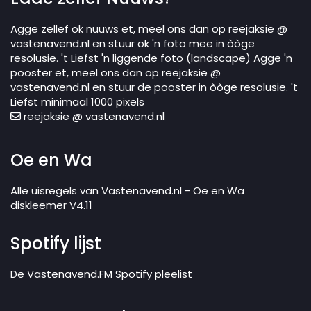
Agge zellef ok nuuws et, meel ons dan op reejaksie @
vastenavend.nl en stuur ok 'n foto mee in òòge
resolusie. 't Liefst 'n liggende foto (landscape) Agge 'n
pooster et, meel ons dan op reejaksie @
vastenavend.nl en stuur de pooster in òòge resolusie. 't
Liefst minimaal 1000 pixels
reejaksie @ vastenavend.nl
Oe en Wa
Alle uisregels van Vastenavend.nl - Oe en Wa
diskleemer V4.11
Spotify lijst
De Vastenavend.FM Spotify pleelist