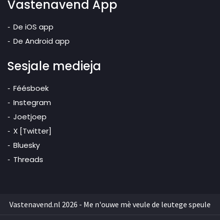
Vastenavend App
De iOS app
De Android app
Sesjale medieja
Féésboek
Instegram
Joetjoep
X [Twitter]
Bluesky
Threads
Vastenavend.nl 2026 - Me n'ouwe mè veule de leutege speule