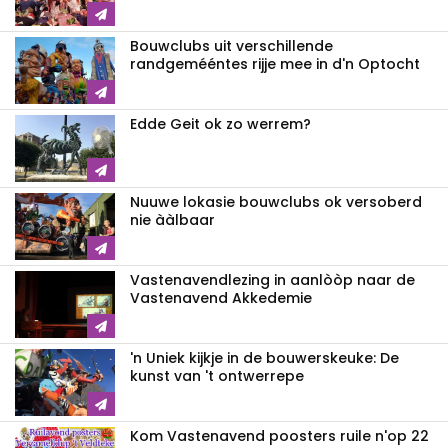
Bouwclubs uit verschillende
randgemééntes rijje mee in d'n Optocht
Edde Geit ok zo werrem?
Nuuwe lokasie bouwclubs ok versoberd
nie ààlbaar
Vastenavendlezing in aanlòòp naar de
Vastenavend Akkedemie
'n Uniek kijkje in de bouwerskeuke: De
kunst van 't ontwerrepe
Kom Vastenavend poosters ruile n'op 22