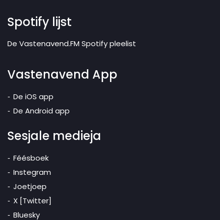
Spotify lijst
De Vastenavend.FM Spotify pleelist
Vastenavend App
De iOS app
De Android app
Sesjale medieja
Féésboek
Instegram
Joetjoep
X [Twitter]
Bluesky