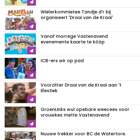
Wielerkommietee Tandje d'r bij
organiseert 'Draai van de Kraai'
Vanaf morrege Vastenavend
evenemente kaarte te kòòp
ICB-ers wir op pad
Voorzitter Draai van de Kraai aan 't
illestiek
GroenLinks wul opebare weecees voor
vrouwkes mette Vastenavend
Nuuwe trekker voor BC de Watertore.