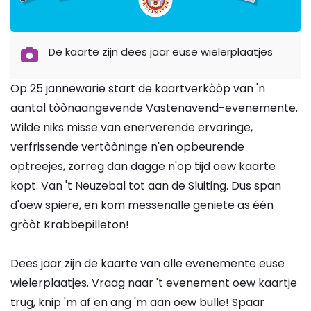
De kaarte zijn dees jaar euse wielerplaatjes
Op 25 jannewarie start de kaartverkòòp van 'n
aantal tòònaangevende Vastenavend-evenemente.
Wilde niks misse van enerverende ervaringe,
verfrissende vertòòninge n'en opbeurende
optreejes, zorreg dan dagge n'op tijd oew kaarte
kopt. Van 't Neuzebal tot aan de Sluiting. Dus span
d'oew spiere, en kom messenalle geniete as één
gròòt Krabbepilleton!
Dees jaar zijn de kaarte van alle evenemente euse
wielerplaatjes. Vraag naar 't evenement oew kaartje
trug, knip 'm af en ang 'm aan oew bulle! Spaar