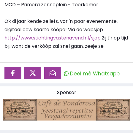
MCD – Primera Zonneplein - Teerkamer
Ok di jaar kende zellefs, vor 'n paar evenemente,
digitaal oew kaarte kòòpe! Via de websjop
http://www.stichtingvastenavend.nl/sjop
Zij t'r op tijd
bij, want de verkòòp zal snel gaan, zeeje ze.
Deel mè Whatsapp
Sponsor