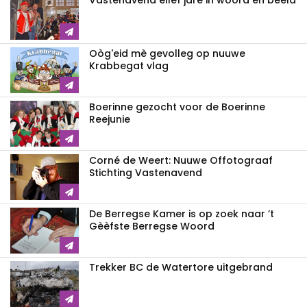
Vastenavend ellef jare in wóórd en beeld
Oòg'eid mè gevolleg op nuuwe
Krabbegat vlag
Boerinne gezocht voor de Boerinne
Reejunie
Corné de Weert: Nuuwe Offotograaf
Stichting Vastenavend
De Berregse Kamer is op zoek naar ’t
Gèèfste Berregse Woord
Trekker BC de Watertore uitgebrand