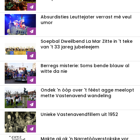
Absurdisties Leuttejater verrast mè veul
umor
Soepbal Dweilbend La Mar Zitte in 't teke
van 't 33 jareg jubeleejem
Berregs misterie: Soms bende blauw al
witte da nie
Ondek 'n òòp over 't féést agge meelopt
mette Vastenavend wandeling
Unieke Vastenavendfillem uit 1952
Makte gij ok 'n Narretòòverstokske vor