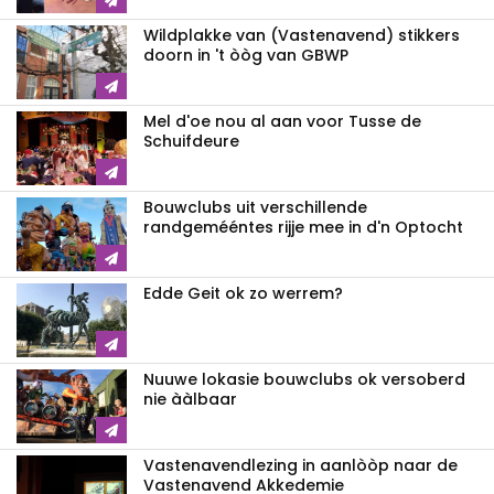
Wildplakke van (Vastenavend) stikkers
doorn in 't òòg van GBWP
Mel d'oe nou al aan voor Tusse de
Schuifdeure
Bouwclubs uit verschillende
randgemééntes rijje mee in d'n Optocht
Edde Geit ok zo werrem?
Nuuwe lokasie bouwclubs ok versoberd
nie ààlbaar
Vastenavendlezing in aanlòòp naar de
Vastenavend Akkedemie