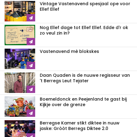
Vintage Vastenavend spesjaal ope voor
Ellef Ellef
Nog Ellef dage tot Ellef Ellef. Edde d'r ok
zo veul zin in?
Vastenavend mè blokskes
Daan Quaden is de nuuwe regisseur van
't Berregs Leut Tejater
Boemeldonck en Peejenland te gast bij
Kijkje over de grenze
Berregse Kamer stikt diktee in nuuw
jaske: Gròòt Berregs Diktee 2.0