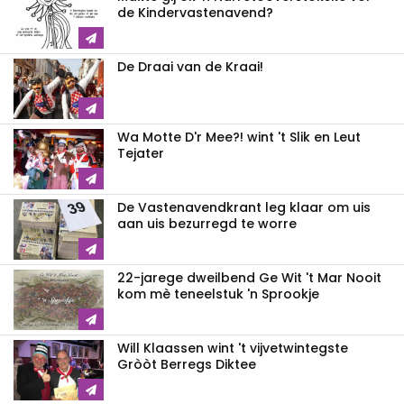
de Kindervastenavend?
De Draai van de Kraai!
Wa Motte D'r Mee?! wint 't Slik en Leut
Tejater
De Vastenavendkrant leg klaar om uis
aan uis bezurregd te worre
22-jarege dweilbend Ge Wit 't Mar Nooit
kom mè teneelstuk 'n Sprookje
Will Klaassen wint 't vijvetwintegste
Gròòt Berregs Diktee