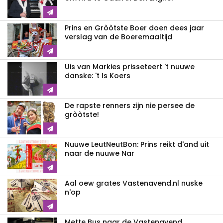
Prins en Gròòtste Boer doen dees jaar
verslag van de Boeremaaltijd
Uis van Markies prisseteert 't nuuwe
danske: 't Is Koers
De rapste renners zijn nie persee de
gròòtste!
Nuuwe LeutNeutBon: Prins reikt d'and uit
naar de nuuwe Nar
Aal oew grates Vastenavend.nl nuske
n'op
Mette Bus naar de Vastenavend