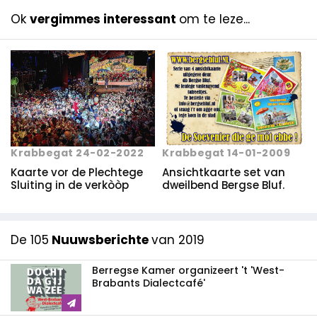
Ok
vergimmes interessant
om te leze...
Krabbegat 14-01-2009
Krabbegat 24-02-2022
Ansichtkaarte set van
Kaarte vor de Plechtege
dweilbend Bergse Bluf.
Sluiting in de verkòòp
De 105
Nuuwsberichte
van 2019
Berregse Kamer organizeert 't 'West-
Brabants Dialectcafé'