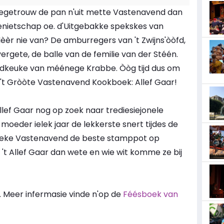
esiegetrouw de pan n'uit mette Vastenavend dan
enietschap oe. d'Uitgebakke spekskes van
dèèr nie van? De amburregers van 't Zwijns'òòfd,
vergete, de balle van de femilie van der Stéén.
endkeuke van méénege Krabbe. Òòg tijd dus om
n 't Gròòte Vastenavend Kookboek: Allef Gaar!
llef Gaar nog op zoek naar trediesiejonele
oeder ielek jaar de lekkerste snert tijdes de
leke Vastenavend de beste stamppot op
 't Allef Gaar dan wete en wie wit komme ze bij
. Meer infermasie vinde n'op de
Féésboek van