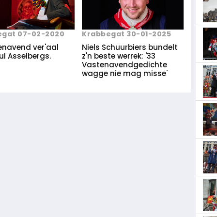
egat 07-02-2020
Krabbegat 30-01-2025
tenavend ver'aal
Niels Schuurbiers bundelt
ul Asselbergs.
z'n beste werrek: '33
Vastenavendgedichte
wagge nie mag misse'