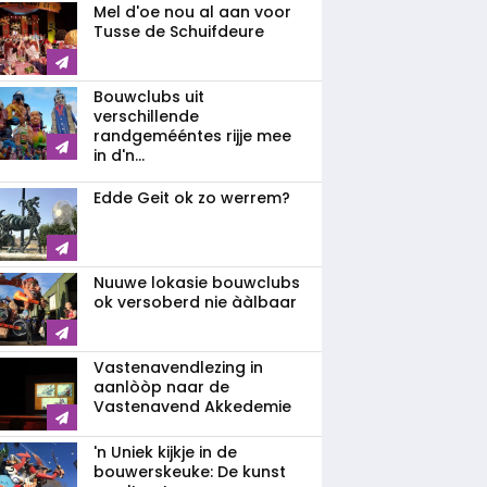
Mel d'oe nou al aan voor
Tusse de Schuifdeure
Bouwclubs uit
verschillende
randgemééntes rijje mee
in d'n...
Edde Geit ok zo werrem?
Nuuwe lokasie bouwclubs
ok versoberd nie ààlbaar
Vastenavendlezing in
aanlòòp naar de
Vastenavend Akkedemie
'n Uniek kijkje in de
bouwerskeuke: De kunst