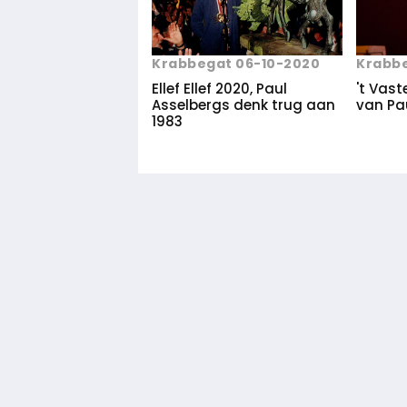
Krabbegat 06-10-2020
Krabb
Ellef Ellef 2020, Paul
't Vas
Asselbergs denk trug aan
van Pa
1983