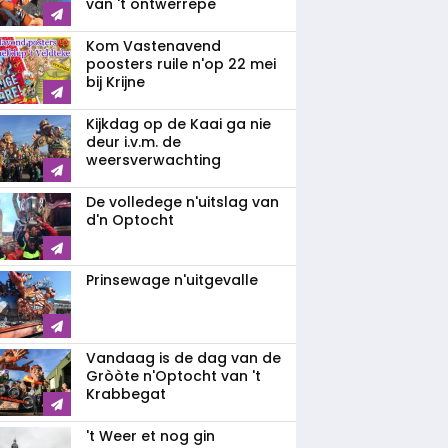
van 't ontwerrepe
Kom Vastenavend
poosters ruile n'op 22 mei
bij Krijne
Kijkdag op de Kaai ga nie
deur i.v.m. de
weersverwachting
De volledege n'uitslag van
d'n Optocht
Prinsewage n'uitgevalle
Vandaag is de dag van de
Gròòte n'Optocht van 't
Krabbegat
't Weer et nog gin