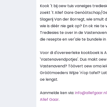
Kook 't bij oew tuis vaneiges tredi
zoekt 't Allef Gare Genòòtschap/G
Slagerij Van der Borregt, wie smult 
wie is dèèr nie gek op? En ok nie te 
Trediesies te over in de Vastenav
die resepte en ver'ale te bundele i
Voor di d'overeerleke kookboek is A
'Vastenavendpotjes'. Dus makt oew m
Vastenavend? Tòòvert oew oma ie
Gròòtmoeders Wijze 'n'op tafel? Lat
oe lengst.
Aanmelde ken via:
info@allefgaar.nl
Allef Gaar
.