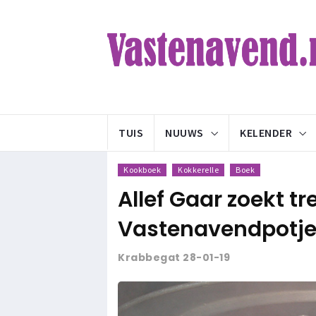
TUIS
NUUWS
KELENDER
Kookboek
Kokkerelle
Boek
Allef Gaar zoekt tr
Vastenavendpotj
Krabbegat 28-01-19