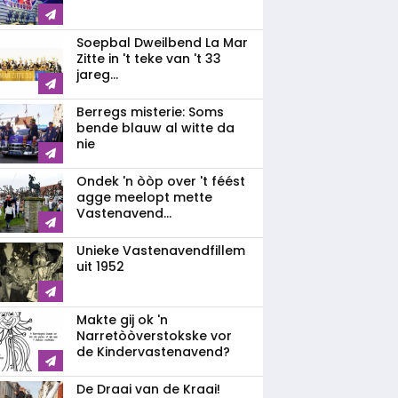
Soepbal Dweilbend La Mar
Zitte in 't teke van 't 33
jareg...
Berregs misterie: Soms
bende blauw al witte da
nie
Ondek 'n òòp over 't féést
agge meelopt mette
Vastenavend...
Unieke Vastenavendfillem
uit 1952
Makte gij ok 'n
Narretòòverstokske vor
de Kindervastenavend?
De Draai van de Kraai!