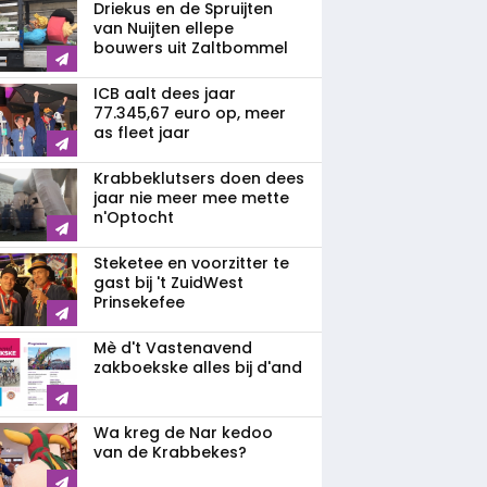
Driekus en de Spruijten
van Nuijten ellepe
bouwers uit Zaltbommel
ICB aalt dees jaar
77.345,67 euro op, meer
as fleet jaar
Krabbeklutsers doen dees
jaar nie meer mee mette
n'Optocht
Steketee en voorzitter te
gast bij 't ZuidWest
Prinsekefee
Mè d't Vastenavend
zakboekske alles bij d'and
Wa kreg de Nar kedoo
van de Krabbekes?