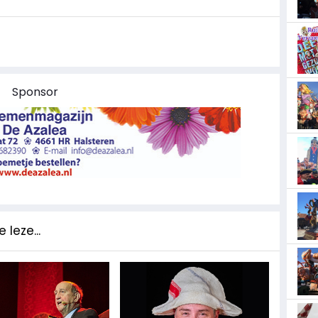
Sponsor
 leze...