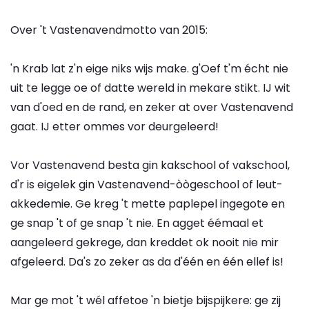
Over 't Vastenavendmotto van 2015:
'n Krab lat z'n eige niks wijs make. g'Oef t'm écht nie
uit te legge oe of datte wereld in mekare stikt. IJ wit
van d'oed en de rand, en zeker at over Vastenavend
gaat. IJ etter ommes vor deurgeleerd!
Vor Vastenavend besta gin kakschool of vakschool,
d'r is eigelek gin Vastenavend-òògeschool of leut-
akkedemie. Ge kreg 't mette paplepel ingegote en
ge snap 't of ge snap 't nie. En agget éémaal et
aangeleerd gekrege, dan kreddet ok nooit nie mir
afgeleerd. Da's zo zeker as da d'één en één ellef is!
Mar ge mot 't wél affetoe 'n bietje bijspijkere: ge zij