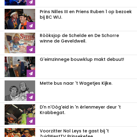
Prins Nilles III en Priens Ruben 1 op bezoek
bij BC WIJ.
Ròòksjop de Schelde en De Schorre
winne de Geveldweil.
G'eimzinnege bouwklup makt debuut!
Mette bus naar 't Wagetjes Kijke.
D'n n'Oòg'eid in 'n èrlenmeyer deur 't
Krabbegat.
Voorzitter Nol Leys te gast bij 't
ZuidWestTV Prinsekefee