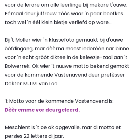
voor de lerare om alle leerlinge bij mekare t'ouwe.
Eémaal deur juffrouw Tòòs waar 'n paar boefkes
toch wel 'n éél klein bietje verliefd op ware...
Bij 't Moller wier 'n klassefoto gemaakt bij d'ouwe
òòfdingang, mar dèèrna moest iederéén nar binne
voor 'n echt gròòt diktee in de keleezje-zaal aan 't
Bolwerrek. Ok wier 't nuuwe motto bekend gemakt
voor de kommende Vastenavend deur prefèsser
Dokter M.J.M. van Loo.
't Motto voor de kommende Vastenavend is:
Dèèr emme vor deurgeleerd.
Meschient is 't oe ok opgevalle, mar di motto et
persies 22 letters di jaar.