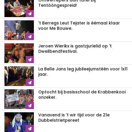
Ontwerrepers aan tafel bij
Tentòòngespreid!
't Berregs Leut Tejater is éémaal klaar
voor Me Bouwe.
Jeroen Wierikx is gastzjurielid op 't
Dweilbendfestival.
La Belle Jans leg jubileejumstéén voor 1x11
jaar.
Optocht bij basisschool de Krabbenkooi
onzeker.
Vanavend is 't wir tijd voor de 21e
Dubbelstrietpereet