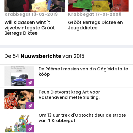
Krabbegat 17-01-2008
Krabbegat 13-02-2019
Gròòt Berregs Dictee en
Will Klaassen wint 't
Jeugddictee.
vijvetwintegste Gròòt
Berregs Diktee
De 54
Nuuwsberichte
van 2015
De Pèèrse limosien van d'n Oòg'eid sta te
kòòp
Teun Dietvorst kreg Art voor
Vastenavend mette Sluiting.
Om 13 uur trek d'Optocht deur de strate
van 't Krabbegat.