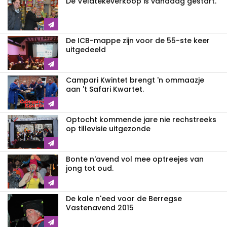
De Veldtekeverkòòp is vandaag gestart.
De ICB-mappe zijn voor de 55-ste keer
uitgedeeld
Campari Kwintet brengt 'n ommaazje
aan 't Safari Kwartet.
Optocht kommende jare nie rechstreeks
op tillevisie uitgezonde
Bonte n'avend vol mee optreejes van
jong tot oud.
De kale n'eed voor de Berregse
Vastenavend 2015