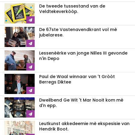
De tweede tussestand van de
Veldtekeverkòòp.
De 67ste Vastenavendkrant vol mè
jubelarese.
Lessenèèrke van jonge Nilles III gevonde
n'in Depo
Paul de Waal winnaar van 't Gròòt
Berregs Diktee
Dweilbend Ge Wit 't Mar Nooit kom mè
d'n epp.
Leutkunst akkedeemie mè ekspesisie van
Hendrik Boot.