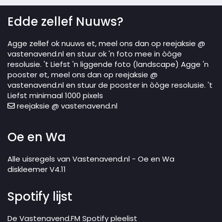
Edde zellef Nuuws?
Agge zellef ok nuuws et, meel ons dan op reejaksie @
vastenavend.nl en stuur ok 'n foto mee in òòge
resolusie. 't Liefst 'n liggende foto (landscape) Agge 'n
pooster et, meel ons dan op reejaksie @
vastenavend.nl en stuur de pooster in òòge resolusie. 't
Liefst minimaal 1000 pixels
reejaksie @ vastenavend.nl
Oe en Wa
Alle uisregels van Vastenavend.nl - Oe en Wa
diskleemer V4.11
Spotify lijst
De Vastenavend.FM Spotify pleelist