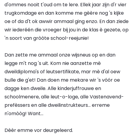
d'ommes nooit t'oud om te lere. Ellek jaar zijn d'r vier
trugkomdage en dan komme me gèère nog 's kijke
oe of da d't ok awwir ammaal ging enzo. En dan ziede
wir iederéén die vroeger bij jou in de klas è gezete, op
'n soort van gròòte school-reejunie!
Dan zette me ammaal onze wijsneus op en dan
legge m't nog 's uit. Kom nie aanzette mè
dweildiploma's of leutsertifikate, mar mè d'al oew
bulle die g'et! Dan doen me mekare wir 's vóór oe
dagge ken dweile. Alle kinderjuffrouwe en
schoolmenere, alle leut-o-loge, alle Vastenavend-
prefèssers en alle dweilinstrukteurs... erreme
n'omòòg! Want...
Dèèr emme vor deurgeleerd.