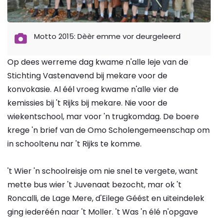
Motto 2015: Dèèr emme vor deurgeleerd
Op dees werreme dag kwame n'alle leje van de
Stichting Vastenavend bij mekare voor de
konvokasie. Al éél vroeg kwame n'alle vier de
kemissies bij 't Rijks bij mekare. Nie voor de
wiekentschool, mar voor 'n trugkomdag. De boere
krege 'n brief van de Omo Scholengemeenschap om
in schooltenu nar 't Rijks te komme.
't Wier 'n schoolreisje om nie snel te vergete, want
mette bus wier 't Juvenaat bezocht, mar ok 't
Roncalli, de Lage Mere, d'Eilege Géést en uiteindelek
ging iederéén naar 't Moller. 't Was 'n élé n'opgave