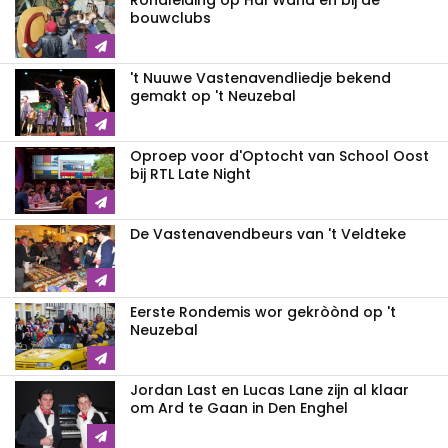
Rondleiding op Hal Wana en bij de
bouwclubs
't Nuuwe Vastenavendliedje bekend
gemakt op 't Neuzebal
Oproep voor d'Optocht van School Oost
bij RTL Late Night
De Vastenavendbeurs van 't Veldteke
Eerste Rondemis wor gekròònd op 't
Neuzebal
Jordan Last en Lucas Lane zijn al klaar
om Ard te Gaan in Den Enghel