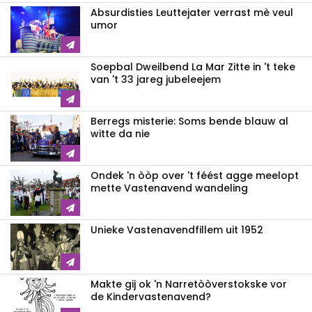
Absurdisties Leuttejater verrast mè veul
umor
Soepbal Dweilbend La Mar Zitte in 't teke
van 't 33 jareg jubeleejem
Berregs misterie: Soms bende blauw al
witte da nie
Ondek 'n òòp over 't féést agge meelopt
mette Vastenavend wandeling
Unieke Vastenavendfillem uit 1952
Makte gij ok 'n Narretòòverstokske vor
de Kindervastenavend?