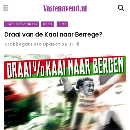
Draai van de Kraai
Koers
Fiets
Draai van de Kaai naar Berrege?
Krabbegat Foto Updeet 02-11-18