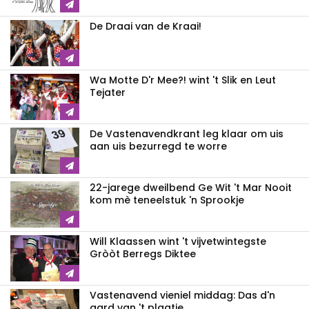
De Draai van de Kraai!
Wa Motte D'r Mee?! wint 't Slik en Leut
Tejater
De Vastenavendkrant leg klaar om uis
aan uis bezurregd te worre
22-jarege dweilbend Ge Wit 't Mar Nooit
kom mè teneelstuk 'n Sprookje
Will Klaassen wint 't vijvetwintegste
Gròòt Berregs Diktee
Vastenavend vieniel middag: Das d'n
aard van 't plaatje