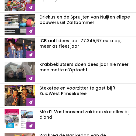
Driekus en de Spruijten van Nuijten ellepe
bouwers uit Zaltbommel
ICB aalt dees jaar 77.345,67 euro op,
meer as fleet jaar
Krabbeklutsers doen dees jaar nie meer
mee mette n'Optocht
Steketee en voorzitter te gast bij 't
ZuidWest Prinsekefee
Mè d't Vastenavend zakboekske alles bij
d'and
Wa kreg de Nar kedoo van de