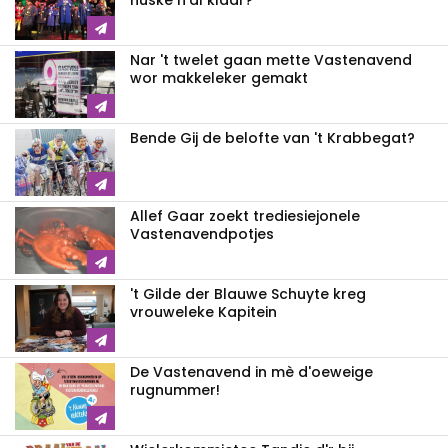
nuske n'al klaar?
Nar 't twelet gaan mette Vastenavend
wor makkeleker gemakt
Bende Gij de belofte van 't Krabbegat?
Allef Gaar zoekt trediesiejonele
Vastenavendpotjes
't Gilde der Blauwe Schuyte kreg
vrouweleke Kapitein
De Vastenavend in mè d'oeweige
rugnummer!