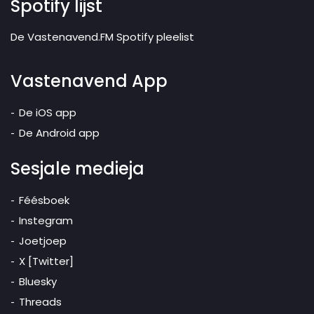
Spotify lijst
De Vastenavend.FM Spotify pleelist
Vastenavend App
De iOS app
De Android app
Sesjale medieja
Féésboek
Instegram
Joetjoep
X [Twitter]
Bluesky
Threads