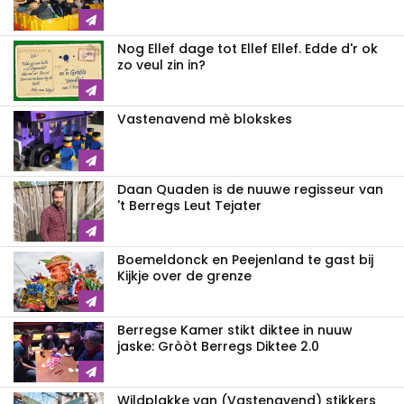
Nog Ellef dage tot Ellef Ellef. Edde d'r ok
zo veul zin in?
Vastenavend mè blokskes
Daan Quaden is de nuuwe regisseur van
't Berregs Leut Tejater
Boemeldonck en Peejenland te gast bij
Kijkje over de grenze
Berregse Kamer stikt diktee in nuuw
jaske: Gròòt Berregs Diktee 2.0
Wildplakke van (Vastenavend) stikkers