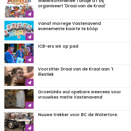
Wielerkommietee Tandje d'r bij
organiseert 'Draai van de Kraai'
Vanaf morrege Vastenavend
evenemente kaarte te kòòp
ICB-ers wir op pad
Voorzitter Draai van de Kraai aan 't
illestiek
GroenLinks wul opebare weecees voor
vrouwkes mette Vastenavend
Nuuwe trekker voor BC de Watertore.