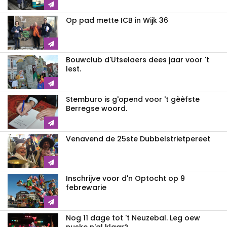
Op pad mette ICB in Wijk 36
Bouwclub d'Utselaers dees jaar voor 't
lest.
Stemburo is g'opend voor 't gèèfste
Berregse woord.
Venavend de 25ste Dubbelstrietpereet
Inschrijve voor d'n Optocht op 9
febrewarie
Nog 11 dage tot 't Neuzebal. Leg oew