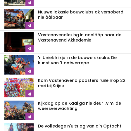
Nuuwe lokasie bouwclubs ok versoberd
nie ààlbaar
Vastenavendlezing in aanlòòp naar de
Vastenavend Akkedemie
'n Uniek kijkje in de bouwerskeuke: De
kunst van 't ontwerrepe
Kom Vastenavend poosters ruile n'op 22
mei bij Krijne
Kijkdag op de Kaai ga nie deur i.v.m. de
weersverwachting
De volledege n'uitslag van d'n Optocht