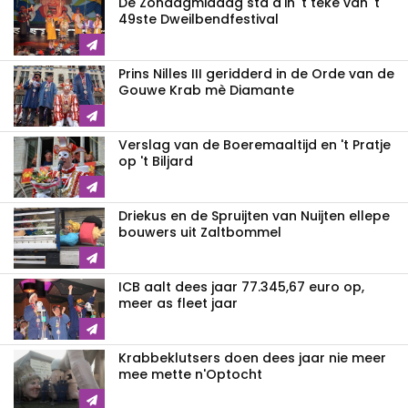
De Zondagmiddag sta d'in 't teke van 't
49ste Dweilbendfestival
Prins Nilles III geridderd in de Orde van de
Gouwe Krab mè Diamante
Verslag van de Boeremaaltijd en 't Pratje
op 't Biljard
Driekus en de Spruijten van Nuijten ellepe
bouwers uit Zaltbommel
ICB aalt dees jaar 77.345,67 euro op,
meer as fleet jaar
Krabbeklutsers doen dees jaar nie meer
mee mette n'Optocht