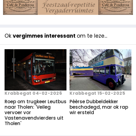
Ok
vergimmes interessant
om te leze...
Krabbegat 04-02-2026
Krabbegat 15-02-2025
Roep om trugkeer Leutbus
Pèèrse Dubbeldekker
naar Tholen: 'Veileg
beschadegd, mar ok rap
vervoer vor
wir ersteld
Vastenavendvierders uit
Tholen'