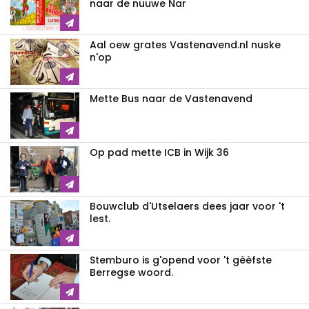
naar de nuuwe Nar
Aal oew grates Vastenavend.nl nuske
n'op
Mette Bus naar de Vastenavend
Op pad mette ICB in Wijk 36
Bouwclub d'Utselaers dees jaar voor 't
lest.
Stemburo is g'opend voor 't gèèfste
Berregse woord.