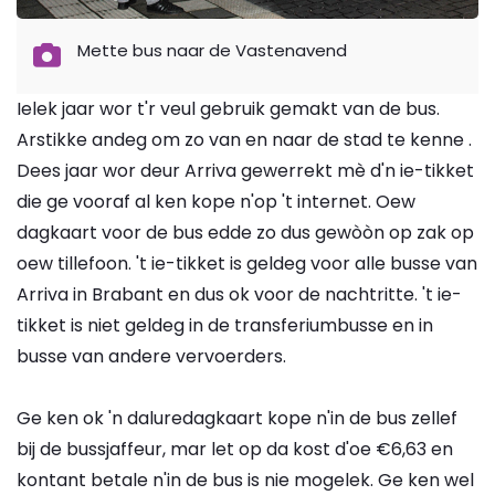
Mette bus naar de Vastenavend
Ielek jaar wor t'r veul gebruik gemakt van de bus.
Arstikke andeg om zo van en naar de stad te kenne .
Dees jaar wor deur Arriva gewerrekt mè d'n ie-tikket
die ge vooraf al ken kope n'op 't internet. Oew
dagkaart voor de bus edde zo dus gewòòn op zak op
oew tillefoon. 't ie-tikket is geldeg voor alle busse van
Arriva in Brabant en dus ok voor de nachtritte. 't ie-
tikket is niet geldeg in de transferiumbusse en in
busse van andere vervoerders.
Ge ken ok 'n daluredagkaart kope n'in de bus zellef
bij de bussjaffeur, mar let op da kost d'oe €6,63 en
kontant betale n'in de bus is nie mogelek. Ge ken wel