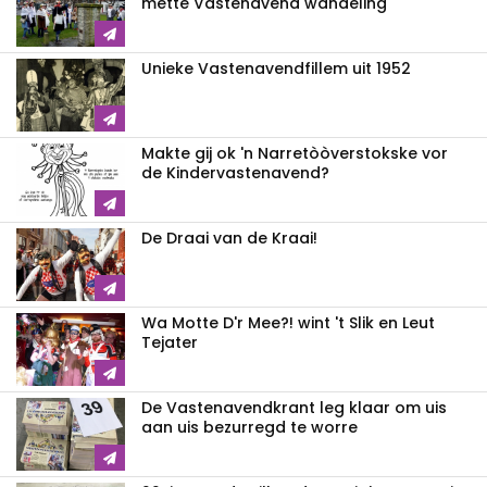
mette Vastenavend wandeling
Unieke Vastenavendfillem uit 1952
Makte gij ok 'n Narretòòverstokske vor
de Kindervastenavend?
De Draai van de Kraai!
Wa Motte D'r Mee?! wint 't Slik en Leut
Tejater
De Vastenavendkrant leg klaar om uis
aan uis bezurregd te worre