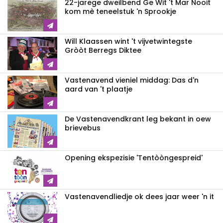
22-jarege dweilbend Ge Wit 't Mar Nooit
kom mè teneelstuk 'n Sprookje
Will Klaassen wint 't vijvetwintegste
Gròòt Berregs Diktee
Vastenavend vieniel middag: Das d'n
aard van 't plaatje
De Vastenavendkrant leg bekant in oew
brievebus
Opening ekspezisie 'Tentòòngespreid'
Vastenavendliedje ok dees jaar weer 'n it