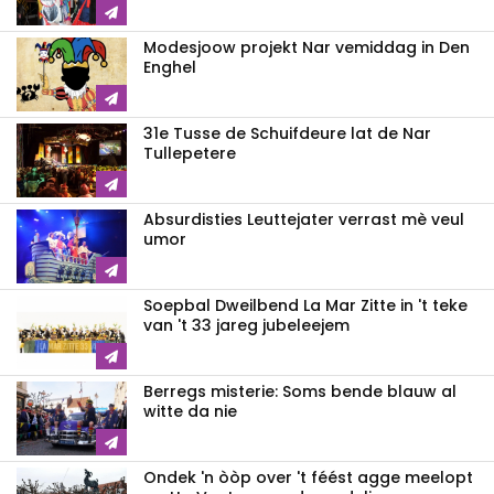
Modesjoow projekt Nar vemiddag in Den
Enghel
31e Tusse de Schuifdeure lat de Nar
Tullepetere
Absurdisties Leuttejater verrast mè veul
umor
Soepbal Dweilbend La Mar Zitte in 't teke
van 't 33 jareg jubeleejem
Berregs misterie: Soms bende blauw al
witte da nie
Ondek 'n òòp over 't féést agge meelopt