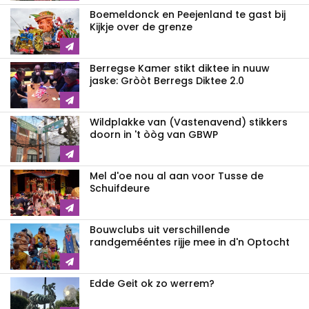
Boemeldonck en Peejenland te gast bij
Kijkje over de grenze
Berregse Kamer stikt diktee in nuuw
jaske: Gròòt Berregs Diktee 2.0
Wildplakke van (Vastenavend) stikkers
doorn in 't òòg van GBWP
Mel d'oe nou al aan voor Tusse de
Schuifdeure
Bouwclubs uit verschillende
randgemééntes rijje mee in d'n Optocht
Edde Geit ok zo werrem?