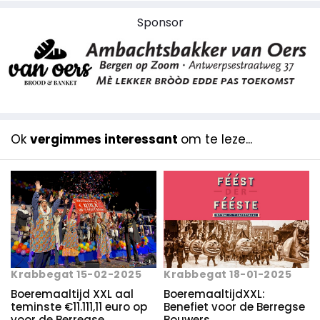
Sponsor
Ok
vergimmes interessant
om te leze...
Krabbegat 15-02-2025
Krabbegat 18-01-2025
Boeremaaltijd XXL aal
BoeremaaltijdXXL:
teminste €11.111,11 euro op
Benefiet voor de Berregse
voor de Berregse
Bouwers