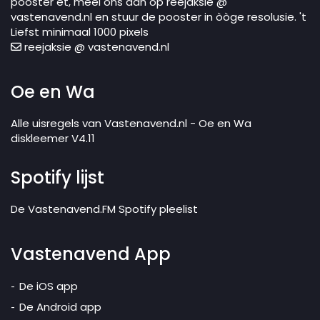
pooster et, meel ons dan op reejaksie @
vastenavend.nl en stuur de pooster in òòge resolusie. 't
Liefst minimaal 1000 pixels
reejaksie @ vastenavend.nl
Oe en Wa
Alle uisregels van Vastenavend.nl - Oe en Wa
diskleemer V4.11
Spotify lijst
De Vastenavend.FM Spotify pleelist
Vastenavend App
De iOS app
De Android app