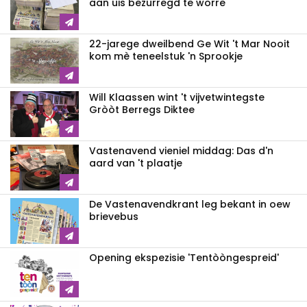
aan uis bezurregd te worre
22-jarege dweilbend Ge Wit 't Mar Nooit
kom mè teneelstuk 'n Sprookje
Will Klaassen wint 't vijvetwintegste
Gròòt Berregs Diktee
Vastenavend vieniel middag: Das d'n
aard van 't plaatje
De Vastenavendkrant leg bekant in oew
brievebus
Opening ekspezisie 'Tentòòngespreid'