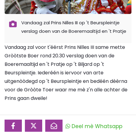
Vandaag zal Prins Nilles III op 't Beurspleintje
verslag doen van de Boeremaaltijd en 't Pratje
Vandaag zal voor t'éérst Prins Nilles III same mette
Gròòtste Boer rond 20.30 verslag doen van de
Boeremaaltijd en 't Pratje op 't Biljard op 't
Beurspleintje. Iederéén is iervoor van arte
uitgenòòdegd op 't Beurspleintje en bedéén dèèrna
voor de Gròòte Toer waar me mè z'n alle achter de
Prins gaan dweile!
Deel mè Whatsapp