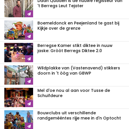
Daan Quaden is de nuuwe regisseur van
't Berregs Leut Tejater
Boemeldonck en Peejenland te gast bij
Kijkje over de grenze
Berregse Kamer stikt diktee in nuuw
jaske: Gròòt Berregs Diktee 2.0
Wildplakke van (Vastenavend) stikkers
doorn in 't òòg van GBWP
Mel d'oe nou al aan voor Tusse de
Schuifdeure
Bouwclubs uit verschillende
randgemééntes rijje mee in d'n Optocht