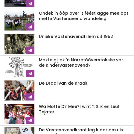
Ondek 'n òòp over 't féést agge meelopt
mette Vastenavend wandeling
Unieke Vastenavendfillem uit 1952
Makte gij ok 'n Narretòòverstokske vor
de Kindervastenavend?
De Draai van de Kraai!
Wa Motte D'r Mee?! wint 't Slik en Leut
Tejater
De Vastenavendkrant leg klaar om uis