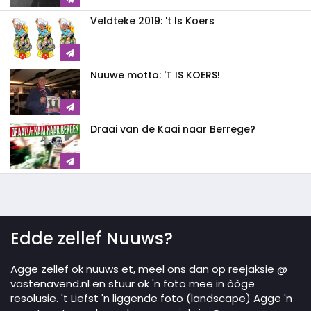
Veldteke 2019: 't Is Koers
Nuuwe motto: 'T IS KOERS!
Draai van de Kaai naar Berrege?
Edde zellef Nuuws?
Agge zellef ok nuuws et, meel ons dan op reejaksie @
vastenavend.nl en stuur ok 'n foto mee in òòge
resolusie. 't Liefst 'n liggende foto (landscape) Agge 'n