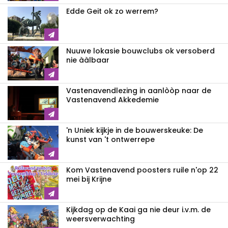
Edde Geit ok zo werrem?
Nuuwe lokasie bouwclubs ok versoberd
nie ààlbaar
Vastenavendlezing in aanlòòp naar de
Vastenavend Akkedemie
'n Uniek kijkje in de bouwerskeuke: De
kunst van 't ontwerrepe
Kom Vastenavend poosters ruile n'op 22
mei bij Krijne
Kijkdag op de Kaai ga nie deur i.v.m. de
weersverwachting