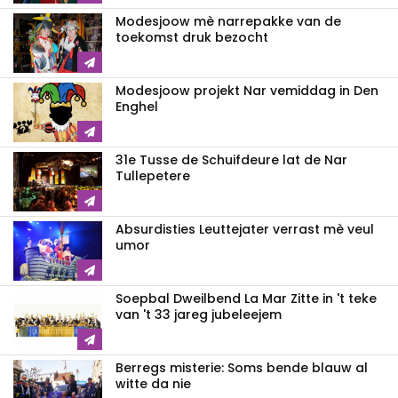
Modesjoow mè narrepakke van de
toekomst druk bezocht
Modesjoow projekt Nar vemiddag in Den
Enghel
31e Tusse de Schuifdeure lat de Nar
Tullepetere
Absurdisties Leuttejater verrast mè veul
umor
Soepbal Dweilbend La Mar Zitte in 't teke
van 't 33 jareg jubeleejem
Berregs misterie: Soms bende blauw al
witte da nie