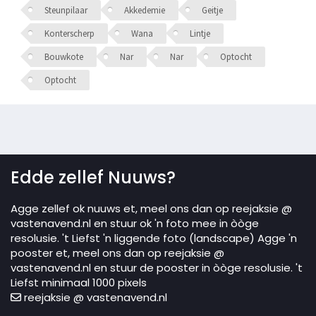
Steunpilaar
Akkedemie
Geitje
Konterscherp
Wana
Lintje
Bouwkote
Nar
Nar
Optocht
Optocht
Edde zellef Nuuws?
Agge zellef ok nuuws et, meel ons dan op reejaksie @
vastenavend.nl en stuur ok 'n foto mee in òòge
resolusie. 't Liefst 'n liggende foto (landscape) Agge 'n
pooster et, meel ons dan op reejaksie @
vastenavend.nl en stuur de pooster in òòge resolusie. 't
Liefst minimaal 1000 pixels
reejaksie @ vastenavend.nl