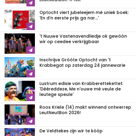
Optocht viert jubeleejem mè uniek boek:
'En d’n eerste prijs ga nar...'
't Nuuwe Vastenavendliedje ok gewòòn
wir op ceedee verkrijgbaar
Inschrijve Gròòte Optocht van 't
Krabbegat op zaterdag 24 jannewarie
Lustrum edisie van Krabberettekettet:
'Dèèreddeze, Me n'ouwe mè veule de
leutege speule'
Roos Kriele (14) makt winnend ontwerrep
LeutNeutBon 2026!
De Veldtekes zijn wir te kòòp