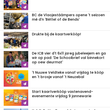
BC de Vlaojestáámpers opene 't seizoen
mè d'n 'Bèttel of de Bends'
Drukte bij de kaartverkòòp!
De ICB vier d't 6x11 jareg jubeleejem en ga
wir op pad: 'De Schooibrief val binnekort
op oew deurmat'
't Nuuwe Veldteke vanaf vrijdag te kòòp
en 't brosje vanaf 't Neuzebal
Start kaartverkòòp vastenavend­
evenemente vrijdag 9 jannewarie