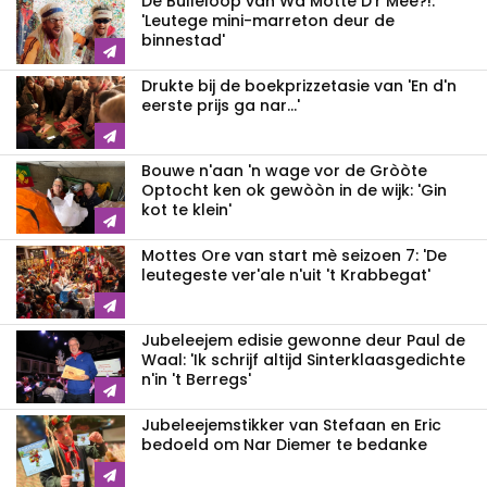
De Bullelòòp van Wa Motte D'r Mee?!:
'Leutege mini-marreton deur de
binnestad'
Drukte bij de boekprizzetasie van 'En d'n
eerste prijs ga nar...'
Bouwe n'aan 'n wage vor de Gròòte
Optocht ken ok gewòòn in de wijk: 'Gin
kot te klein'
Mottes Ore van start mè seizoen 7: 'De
leutegeste ver'ale n'uit 't Krabbegat'
Jubeleejem edisie gewonne deur Paul de
Waal: 'Ik schrijf altijd Sinterklaasgedichte
n'in 't Berregs'
Jubeleejemstikker van Stefaan en Eric
bedoeld om Nar Diemer te bedanke