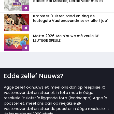
edisie: 'Bal Maskee, Liefde voor meziek'
Krabster: 'Luister, raad en zing de
leutegste Vastenavendmeziek allertijde'
Motto 2026: Me n’ouwe mè veule DE
LEUTEGE SPEULE
Edde zellef Nuuws?
Agge zellef ok nuuws et, meel ons dan op reejaksie @
vastenavend.nl en stuur ok 'n foto mee in òòge
resolusie. 't Liefst 'n liggende foto (landscape) Agge 'n
pooster et, meel ons dan op reejaksie @
vastenavend.nl en stuur de pooster in òòge resolusie. 't
Liefst minimaal 1000 pixels