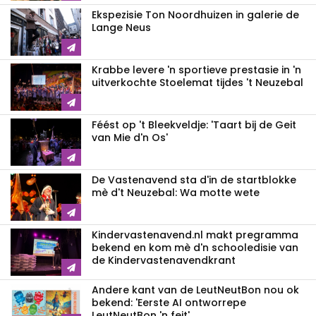
Ekspezisie Ton Noordhuizen in galerie de
Lange Neus
Krabbe levere 'n sportieve prestasie in 'n
uitverkochte Stoelemat tijdes 't Neuzebal
Féést op 't Bleekveldje: 'Taart bij de Geit
van Mie d'n Os'
De Vastenavend sta d'in de startblokke
mè d't Neuzebal: Wa motte wete
Kindervastenavend.nl makt pregramma
bekend en kom mè d'n schooledisie van
de Kindervastenavendkrant
Andere kant van de LeutNeutBon nou ok
bekend: 'Eerste AI ontworrepe
LeutNeutBon 'n feit'