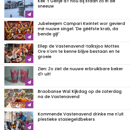
Kek 't Geitje d'r nou bij staan zo in de
sneeuw
Jubeleejem Campari Kwintet wor gevierd
mè nuuwe singel: 'De gèèfste krab, da
bende gij!'
Ellep de Vastenavend-talksjoo Mottes
Ore n'om te kenne blijve bestaan en te
groeie
Zien: Zo ziet de nuuwe erbruikbare beker
d'r uit!
Braobanse Wal Kijkdag op de zaterdag
na de Vastenavend
Kommende Vastenavend drinke me n'uit
plestieke stasiegeldbekers