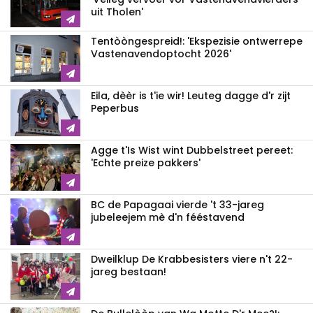
uit Tholen'
Tentòòngespreid!: 'Ekspezisie ontwerrepe
Vastenavendoptocht 2026'
Eila, dèèr is t'ie wir! Leuteg dagge d'r zijt
Peperbus
Agge t'Is Wist wint Dubbelstreet pereet:
'Echte preize pakkers'
BC de Papagaai vierde 't 33-jareg
jubeleejem mè d'n fééstavend
Dweilklup De Krabbesisters viere n't 22-
jareg bestaan!