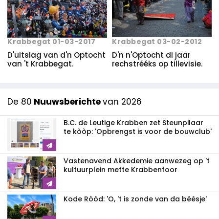
Krabbegat 03-02-2012
Krabbegat 01-03-2017
D'n n'Optocht di jaar
D'uitslag van d'n Optocht
rechstrééks op tillevisie.
van 't Krabbegat.
De 80
Nuuwsberichte
van 2026
B.C. de Leutige Krabben zet Steunpilaar
te kòòp: 'Opbrengst is voor de bouwclub'
Vastenavend Akkedemie aanwezeg op 't
kultuurplein mette Krabbenfoor
Kode Ròòd: 'O, 't is zonde van da béésje'