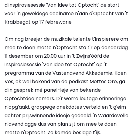
d'inspirasiesessie 'Van Idee tot Optocht' de start
voor 'n geweldege deelname n'aan d'Optocht van 't
Krabbegat op 17 febrewarie.
Om nog breejer de muzikale telente t'inspierere om
mee te doen mette n'Optocht sta t'r op donderdag
11 desember om 20.00 uur in 't Zwijns'òòfd de
inspirasiesessie 'Van idee tot Optocht' op 't
pregramma van de Vastenavend Akkedemie. Koen
Vos, ok wel bekend van de podkast Mottes Ore, ga
d'in gesprek mè panel-leje van bekende
Optochtdeelnemers. D'r worre leutege erinneringe
n'opg'aald, grappege anekdotes verteld en 't g'eim
achter prijswinnende ideeje gedeeld. 'n Waardevolle
n'avend agge dus van plan zijt om mee te doen
mette n'Optocht. Zo komde beslage t'ijs.