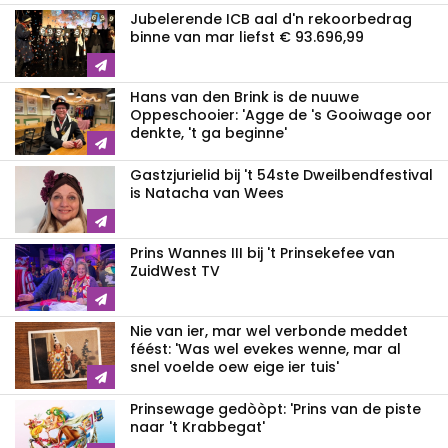
Jubelerende ICB aal d'n rekoorbedrag
binne van mar liefst € 93.696,99
Hans van den Brink is de nuuwe
Oppeschooier: 'Agge de 's Gooiwage oor
denkte, 't ga beginne'
Gastzjurielid bij 't 54ste Dweilbendfestival
is Natacha van Wees
Prins Wannes III bij 't Prinsekefee van
ZuidWest TV
Nie van ier, mar wel verbonde meddet
féést: 'Was wel evekes wenne, mar al
snel voelde oew eige ier tuis'
Prinsewage gedòòpt: 'Prins van de piste
naar 't Krabbegat'