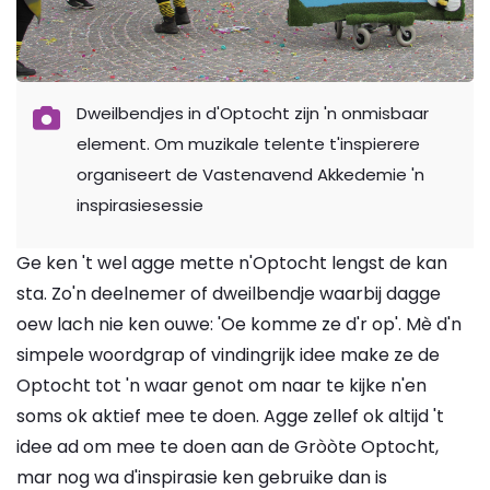
Dweilbendjes in d'Optocht zijn 'n onmisbaar
element. Om muzikale telente t'inspierere
organiseert de Vastenavend Akkedemie 'n
inspirasiesessie
Ge ken 't wel agge mette n'Optocht lengst de kan
sta. Zo'n deelnemer of dweilbendje waarbij dagge
oew lach nie ken ouwe: 'Oe komme ze d'r op'. Mè d'n
simpele woordgrap of vindingrijk idee make ze de
Optocht tot 'n waar genot om naar te kijke n'en
soms ok aktief mee te doen. Agge zellef ok altijd 't
idee ad om mee te doen aan de Gròòte Optocht,
mar nog wa d'inspirasie ken gebruike dan is