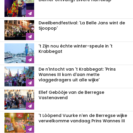
Dweilbendfestival: 'La Belle Jans wint de
Sjoopop'
't Zijn nou échte winter-speule in 't
Krabbegat
De n'Intocht van 't Krabbegat: 'Prins
Wannes III kom d'aan mette
vlaggedragers uit alle wijke'
Ellef Gebòòje van de Berregse
Vastenavend
't Lòòpend Vuurke n'en de Berregse wijke
verwelkomme vandaag Prins Wannes III