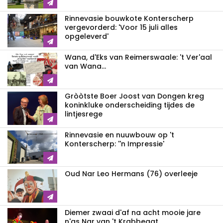
Rinnevasie bouwkote Konterscherp
vergevorderd: 'Voor 15 juli alles
opgeleverd'
Wana, d'Eks van Reimerswaale: 't Ver'aal
van Wana...
Gròòtste Boer Joost van Dongen kreg
koninkluke onderscheiding tijdes de
lintjesrege
Rinnevasie en nuuwbouw op 't
Konterscherp: ''n Impressie'
Oud Nar Leo Hermans (76) overleeje
Diemer zwaai d'af na acht mooie jare
n'as Nar van 't Krabbegat