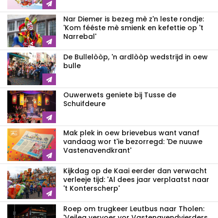
Nar Diemer is bezeg mè z'n leste rondje:
'Kom fééste mè smienk en kefettie op 't
Narrebal'
De Bullelòòp, 'n ardlòòp wedstrijd in oew
bulle
Ouwerwets geniete bij Tusse de
Schuifdeure
Mak plek in oew brievebus want vanaf
vandaag wor t'ie bezorregd: 'De nuuwe
Vastenavendkrant'
Kijkdag op de Kaai eerder dan verwacht
verleeje tijd: 'Al dees jaar verplaatst naar
't Konterscherp'
Roep om trugkeer Leutbus naar Tholen:
'Veileg vervoer vor Vastenavendvierders