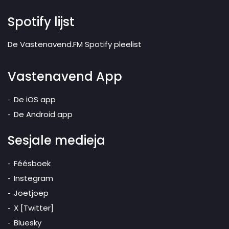
Spotify lijst
De Vastenavend.FM Spotify pleelist
Vastenavend App
De iOS app
De Android app
Sesjale medieja
Féésboek
Instegram
Joetjoep
X [Twitter]
Bluesky