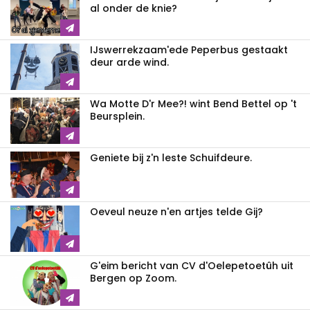
al onder de knie?
IJswerrekzaam'ede Peperbus gestaakt
deur arde wind.
Wa Motte D'r Mee?! wint Bend Bettel op 't
Beursplein.
Geniete bij z'n leste Schuifdeure.
Oeveul neuze n'en artjes telde Gij?
G'eim bericht van CV d'Oelepetoetûh uit
Bergen op Zoom.