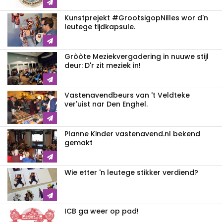
Kunstprejekt #GrootsigopNilles wor d'n
leutege tijdkapsule.
Gròòte Meziekvergadering in nuuwe stijl
deur: D'r zit meziek in!
Vastenavendbeurs van 't Veldteke
ver'uist nar Den Enghel.
Planne Kinder vastenavend.nl bekend
gemakt
Wie etter 'n leutege stikker verdiend?
ICB ga weer op pad!