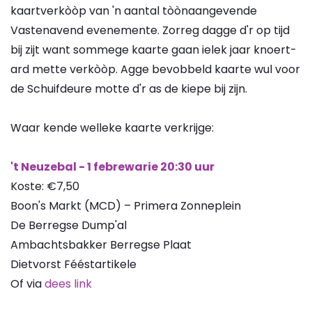
kaartverkòòp van 'n aantal tòònaangevende
Vastenavend evenemente. Zorreg dagge d'r op tijd
bij zijt want sommege kaarte gaan ielek jaar knoert-
ard mette verkòòp. Agge bevobbeld kaarte wul voor
de Schuifdeure motte d'r as de kiepe bij zijn.
Waar kende welleke kaarte verkrijge:
't Neuzebal - 1 febrewarie 20:30 uur
Koste: €7,50
Boon's Markt (MCD) – Primera Zonneplein
De Berregse Dump'al
Ambachtsbakker Berregse Plaat
Dietvorst Fééstartikele
Of via
dees link