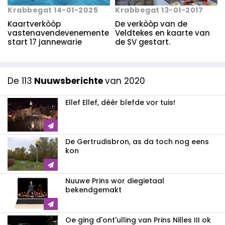
Krabbegat 14-01-2025
Krabbegat 13-01-2017
Kaartverkòòp
De verkòòp van de
vastenavendevenemente
Veldtekes en kaarte van
start 17 jannewarie
de SV gestart.
De 113
Nuuwsberichte
van 2020
Ellef Ellef, dèèr blefde vor tuis!
De Gertrudisbron, as da toch nog eens
kon
Nuuwe Prins wor diegietaal
bekendgemakt
Oe ging d'ont'ulling van Prins Nilles III ok