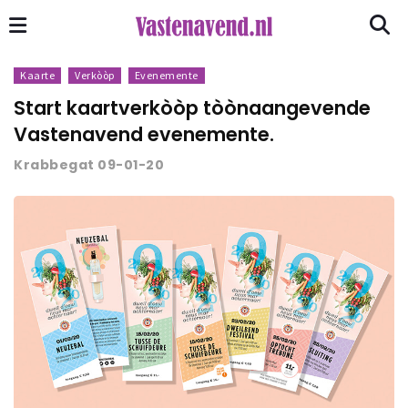
Kaarte
Verkòòp
Evenemente
Start kaartverkòòp tòònaangevende
Vastenavend evenemente.
Krabbegat 09-01-20