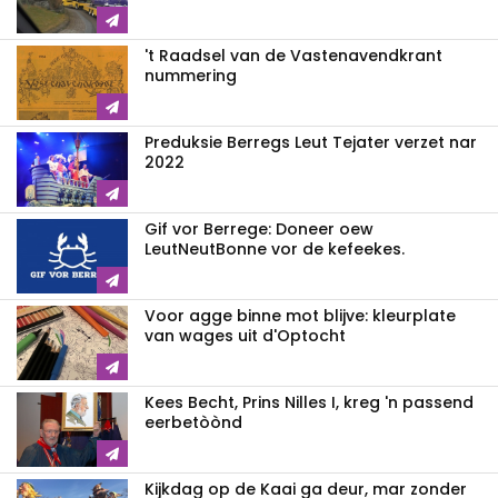
't Raadsel van de Vastenavendkrant
nummering
Preduksie Berregs Leut Tejater verzet nar
2022
Gif vor Berrege: Doneer oew
LeutNeutBonne vor de kefeekes.
Voor agge binne mot blijve: kleurplate
van wages uit d'Optocht
Kees Becht, Prins Nilles I, kreg 'n passend
eerbetòònd
Kijkdag op de Kaai ga deur, mar zonder