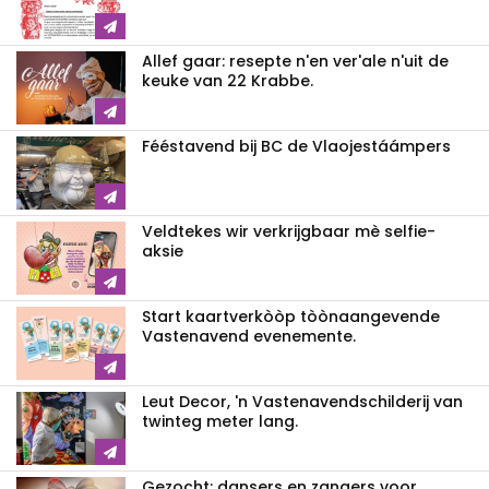
Allef gaar: resepte n'en ver'ale n'uit de
keuke van 22 Krabbe.
Fééstavend bij BC de Vlaojestáámpers
Veldtekes wir verkrijgbaar mè selfie-
aksie
Start kaartverkòòp tòònaangevende
Vastenavend evenemente.
Leut Decor, 'n Vastenavendschilderij van
twinteg meter lang.
Gezocht: dansers en zangers voor