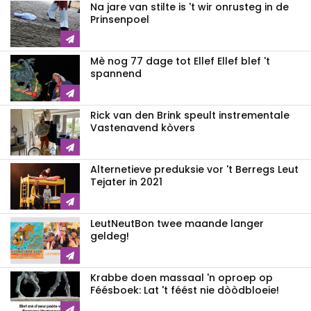
Na jare van stilte is 't wir onrusteg in de
Prinsenpoel
Mè nog 77 dage tot Ellef Ellef blef 't
spannend
Rick van den Brink speult instrementale
Vastenavend kòvers
Alternetieve preduksie vor 't Berregs Leut
Tejater in 2021
LeutNeutBon twee maande langer
geldeg!
Krabbe doen massaal 'n oproep op
Féésboek: Lat 't féést nie dòòdbloeie!