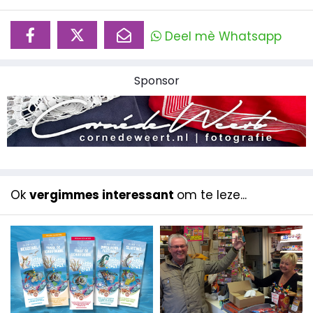
Deel mè Whatsapp
Sponsor
Ok
vergimmes interessant
om te leze...