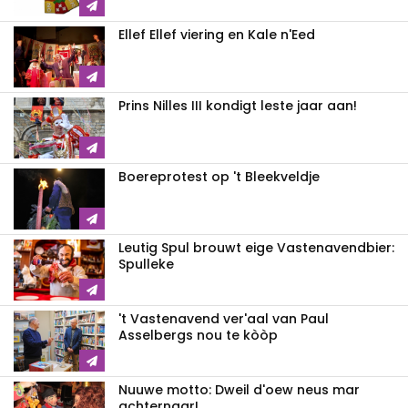
Ellef Ellef viering en Kale n'Eed
Prins Nilles III kondigt leste jaar aan!
Boereprotest op 't Bleekveldje
Leutig Spul brouwt eige Vastenavendbier:
Spulleke
't Vastenavend ver'aal van Paul
Asselbergs nou te kòòp
Nuuwe motto: Dweil d'oew neus mar
achternaar!