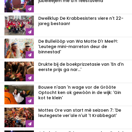
jubeleejem mè d'n fééstavend
Dweilklup De Krabbesisters viere n't 22-
jareg bestaan!
De Bullelòòp van Wa Motte D'r Mee?!:
'Leutege mini-marreton deur de
binnestad'
Drukte bij de boekprizzetasie van 'En d'n
eerste prijs ga nar...'
Bouwe n'aan 'n wage vor de Gròòte
Optocht ken ok gewòòn in de wijk: 'Gin
kot te klein'
Mottes Ore van start mè seizoen 7: 'De
leutegeste ver'ale n'uit 't Krabbegat'