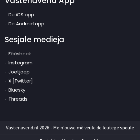
Vastenavend App
De iOS app
De Android app
Sesjale medieja
Féésboek
Instegram
Joetjoep
X [Twitter]
Bluesky
Threads
Vastenavend.nl 2026 - Me n'ouwe mè veule de leutege speule