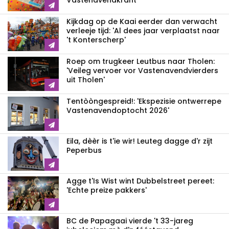
Vastenavendkrant'
Kijkdag op de Kaai eerder dan verwacht
verleeje tijd: 'Al dees jaar verplaatst naar
't Konterscherp'
Roep om trugkeer Leutbus naar Tholen:
'Veileg vervoer vor Vastenavendvierders
uit Tholen'
Tentòòngespreid!: 'Ekspezisie ontwerrepe
Vastenavendoptocht 2026'
Eila, dèèr is t'ie wir! Leuteg dagge d'r zijt
Peperbus
Agge t'Is Wist wint Dubbelstreet pereet:
'Echte preize pakkers'
BC de Papagaai vierde 't 33-jareg