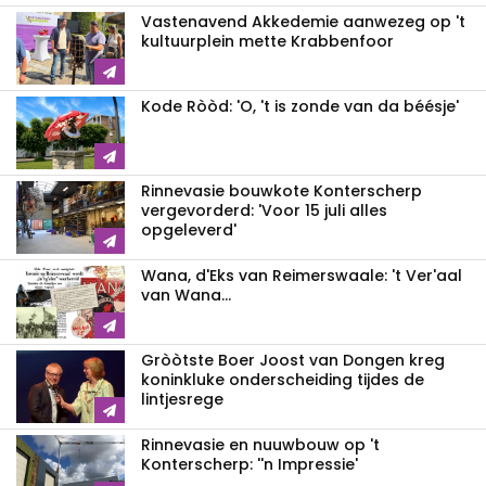
Vastenavend Akkedemie aanwezeg op 't
kultuurplein mette Krabbenfoor
Kode Ròòd: 'O, 't is zonde van da béésje'
Rinnevasie bouwkote Konterscherp
vergevorderd: 'Voor 15 juli alles
opgeleverd'
Wana, d'Eks van Reimerswaale: 't Ver'aal
van Wana...
Gròòtste Boer Joost van Dongen kreg
koninkluke onderscheiding tijdes de
lintjesrege
Rinnevasie en nuuwbouw op 't
Konterscherp: ''n Impressie'