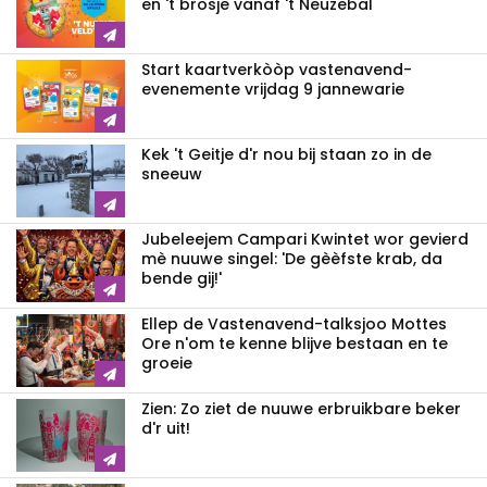
en 't brosje vanaf 't Neuzebal
Start kaartverkòòp vastenavend­
evenemente vrijdag 9 jannewarie
Kek 't Geitje d'r nou bij staan zo in de
sneeuw
Jubeleejem Campari Kwintet wor gevierd
mè nuuwe singel: 'De gèèfste krab, da
bende gij!'
Ellep de Vastenavend-talksjoo Mottes
Ore n'om te kenne blijve bestaan en te
groeie
Zien: Zo ziet de nuuwe erbruikbare beker
d'r uit!