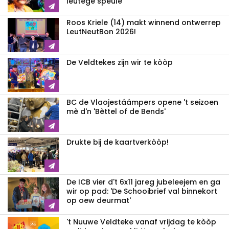
leutege speule'
Roos Kriele (14) makt winnend ontwerrep
LeutNeutBon 2026!
De Veldtekes zijn wir te kòòp
BC de Vlaojestáámpers opene 't seizoen
mè d'n 'Bèttel of de Bends'
Drukte bij de kaartverkòòp!
De ICB vier d't 6x11 jareg jubeleejem en ga
wir op pad: 'De Schooibrief val binnekort
op oew deurmat'
't Nuuwe Veldteke vanaf vrijdag te kòòp