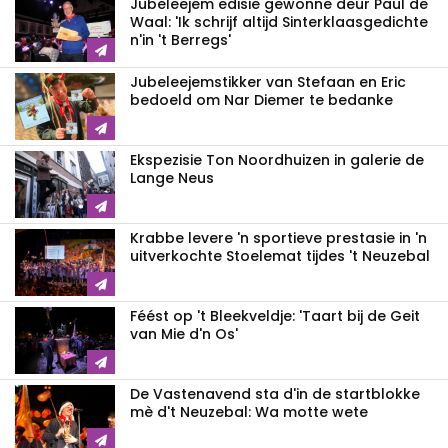
Jubeleejem edisie gewonne deur Paul de
Waal: 'Ik schrijf altijd Sinterklaasgedichte
n'in 't Berregs'
Jubeleejemstikker van Stefaan en Eric
bedoeld om Nar Diemer te bedanke
Ekspezisie Ton Noordhuizen in galerie de
Lange Neus
Krabbe levere 'n sportieve prestasie in 'n
uitverkochte Stoelemat tijdes 't Neuzebal
Féést op 't Bleekveldje: 'Taart bij de Geit
van Mie d'n Os'
De Vastenavend sta d'in de startblokke
mè d't Neuzebal: Wa motte wete