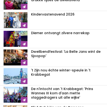
drukke tijdes de dweilavend'
Kindervastenavend 2026
Diemer ontvangt zilvere narrekap
Dweilbendfestival: 'La Belle Jans wint de
Sjoopop'
't Zijn nou échte winter-speule in 't
Krabbegat
De n'Intocht van 't Krabbegat: 'Prins
Wannes III kom d'aan mette
vlaggedragers uit alle wijke'