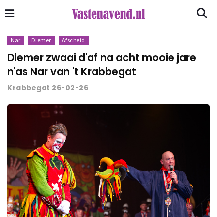
Nar
Diemer
Afscheid
Diemer zwaai d'af na acht mooie jare
n'as Nar van 't Krabbegat
Krabbegat 26-02-26