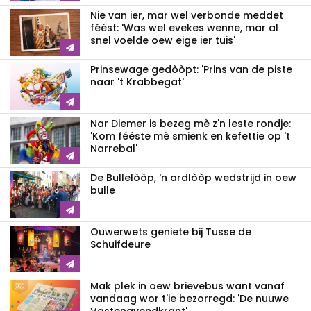
Nie van ier, mar wel verbonde meddet
féést: 'Was wel evekes wenne, mar al
snel voelde oew eige ier tuis'
Prinsewage gedòòpt: 'Prins van de piste
naar 't Krabbegat'
Nar Diemer is bezeg mè z'n leste rondje:
'Kom fééste mè smienk en kefettie op 't
Narrebal'
De Bullelòòp, 'n ardlòòp wedstrijd in oew
bulle
Ouwerwets geniete bij Tusse de
Schuifdeure
Mak plek in oew brievebus want vanaf
vandaag wor t'ie bezorregd: 'De nuuwe