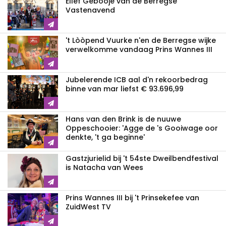
Ellef Gebòòje van de Berregse
Vastenavend
't Lòòpend Vuurke n'en de Berregse wijke
verwelkomme vandaag Prins Wannes III
Jubelerende ICB aal d'n rekoorbedrag
binne van mar liefst € 93.696,99
Hans van den Brink is de nuuwe
Oppeschooier: 'Agge de 's Gooiwage oor
denkte, 't ga beginne'
Gastzjurielid bij 't 54ste Dweilbendfestival
is Natacha van Wees
Prins Wannes III bij 't Prinsekefee van
ZuidWest TV