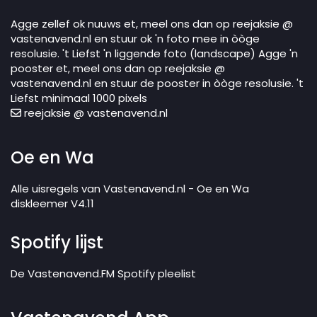
Agge zellef ok nuuws et, meel ons dan op reejaksie @
vastenavend.nl en stuur ok 'n foto mee in òòge
resolusie. 't Liefst 'n liggende foto (landscape) Agge 'n
pooster et, meel ons dan op reejaksie @
vastenavend.nl en stuur de pooster in òòge resolusie. 't
Liefst minimaal 1000 pixels
reejaksie @ vastenavend.nl
Oe en Wa
Alle uisregels van Vastenavend.nl - Oe en Wa
diskleemer V4.11
Spotify lijst
De Vastenavend.FM Spotify pleelist