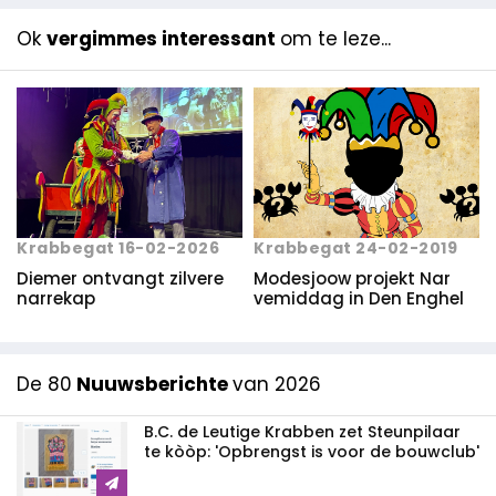
Ok
vergimmes interessant
om te leze...
Krabbegat 16-02-2026
Krabbegat 24-02-2019
Diemer ontvangt zilvere
Modesjoow projekt Nar
narrekap
vemiddag in Den Enghel
De 80
Nuuwsberichte
van 2026
B.C. de Leutige Krabben zet Steunpilaar
te kòòp: 'Opbrengst is voor de bouwclub'