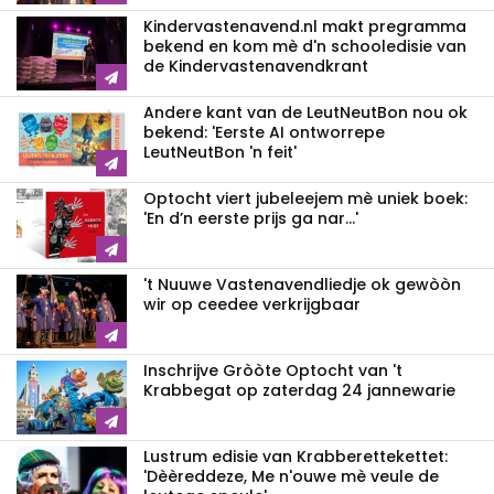
Kindervastenavend.nl makt pregramma
bekend en kom mè d'n schooledisie van
de Kindervastenavendkrant
Andere kant van de LeutNeutBon nou ok
bekend: 'Eerste AI ontworrepe
LeutNeutBon 'n feit'
Optocht viert jubeleejem mè uniek boek:
'En d’n eerste prijs ga nar...'
't Nuuwe Vastenavendliedje ok gewòòn
wir op ceedee verkrijgbaar
Inschrijve Gròòte Optocht van 't
Krabbegat op zaterdag 24 jannewarie
Lustrum edisie van Krabberettekettet:
'Dèèreddeze, Me n'ouwe mè veule de