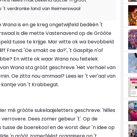
p 't verdronke land van Reimerswaal
 Wana is en ge kreg ongetwijfeld bedéén 't
swaal is die mette Vastenavend op de Gròòte
 speld tusse te krijge. Mar witte ok wa bevobbeld
iff Friend, 'Oe smakt oe da?', 't Gaspitje n'of
be? En witte ok waar Wana nou feitelek
van Wana sta gròòt geschreve 'Het Verhael van
in. Oe zitta nou ammaal? Lees ier 't ver'aal van
-kantje van 't Krabbegat.
ier mè gròòte sukelaajeletters geschreve: 'Nilles
 verrovere. Dees zomer gebeur 't'. Op de
s tusse de boerekool en de worst deur 'n idee op
s wilde 'n gròòt zomerféést organisere op 't