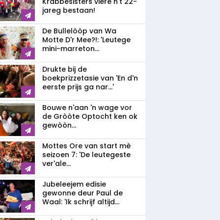
Krabbesisters viere n't 22-
jareg bestaan!
De Bullelòòp van Wa
Motte D'r Mee?!: 'Leutege
mini-marreton...
Drukte bij de
boekprizzetasie van 'En d'n
eerste prijs ga nar...'
Bouwe n'aan 'n wage vor
de Gròòte Optocht ken ok
gewòòn...
Mottes Ore van start mè
seizoen 7: 'De leutegeste
ver'ale...
Jubeleejem edisie
gewonne deur Paul de
Waal: 'Ik schrijf altijd...