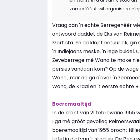
zomerféést wil organisere n'o
Vraag aan 'n echte Berregenèèr wie
antwoord daddet de Eks van Reimer
Mart sta. En da klopt netuurlek, gin
'n Indiejaans meske, 'n lege buidel, Cl
Zeveberrege mè Wana te make n'eb
persies vandaan kom? Op de wage 
Wana', mar da ga d'over 'n zeemeerm
Wana, de Kraai en 't eerste echte B
Boeremaaltijd
In de krant van 21 febrewarie 1955 w
I ga mè gròòt gevolleg Reimerswaal
boeremaaltijd van 1955 brocht Nille
tafel in d'al van 't stad'uis. De Prin