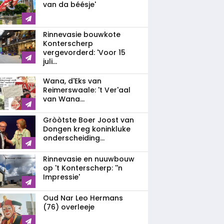
van da béésje'
Rinnevasie bouwkote
Konterscherp
vergevorderd: 'Voor 15
juli...
Wana, d'Eks van
Reimerswaale: 't Ver'aal
van Wana...
Gròòtste Boer Joost van
Dongen kreg koninkluke
onderscheiding...
Rinnevasie en nuuwbouw
op 't Konterscherp: ''n
Impressie'
Oud Nar Leo Hermans
(76) overleeje