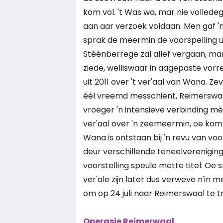
kom vol. 't Was wa, mar nie vollede
aan aar verzoek voldaan. Men gaf 'n
sprak de meermin de voorspelling u
Stéénberrege zal allef vergaan, mar
ziede, welliswaar in aagepaste vor
uit 2011 over 't ver'aal van Wana. 
éél vreemd messchient, Reimerswaa
vroeger 'n intensieve verbinding m
ver'aal over 'n zeemeermin, oe ko
Wana is ontstaan bij 'n revu van voo
deur verschillende teneelvereniginge
voorstelling speule mette titel: Oe
ver'ale zijn later dus verweve n'in m
om op 24 juli naar Reimerswaal te t
Operasie Reimerwaal