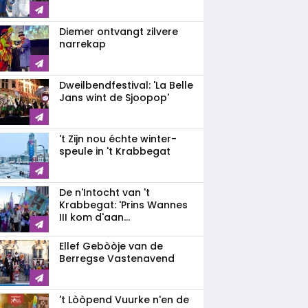
Diemer ontvangt zilvere
narrekap
Dweilbendfestival: 'La Belle
Jans wint de Sjoopop'
't Zijn nou échte winter-
speule in 't Krabbegat
De n'Intocht van 't
Krabbegat: 'Prins Wannes
III kom d'aan...
Ellef Gebòòje van de
Berregse Vastenavend
't Lòòpend Vuurke n'en de