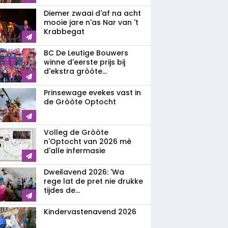
Diemer zwaai d'af na acht
mooie jare n'as Nar van 't
Krabbegat
BC De Leutige Bouwers
winne d'eerste prijs bij
d'ekstra gròòte...
Prinsewage evekes vast in
de Gròòte Optocht
Volleg de Gròòte
n'Optocht van 2026 mè
d'alle infermasie
Dweilavend 2026: 'Wa
rege lat de pret nie drukke
tijdes de...
Kindervastenavend 2026