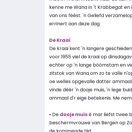
kenne me Wana in 't Krabbegat en i
van ons féést. 'n Geliefd verzamelop
errinert aan deze dag.
De Kraai
De kraai kent 'n langere geschiede
voor 1955 viel de kraai op dinsdaga
echter op 'n lange bòòmstam en viel
zitstok van Wana om zo te valle n'o
oe welles opgevalle datter ammaal s
vinde dèèr 'n dooje muis, 'n lege bui
ammaal d'r eige betekenis. Me nem
• De
dooje muis
è mar liefst twee be
beschermvrouwe van Bergen op Zoom
de kommende tijd