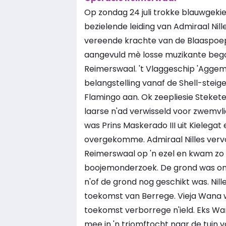
Op zondag 24 juli trokke blauwgeki
bezielende leiding van Admiraal Ni
vereende krachte van de Blaaspoep
aangevuld mè losse muzikante begon
Reimerswaal. 't Vlaggeschip 'Aggem
belangstelling vanaf de Shell-steige
Flamingo aan. Ok zeepliesie Stekete
laarse n'ad verwisseld voor zwemvli
was Prins Maskerado III uit Kielegat
overgekomme. Admiraal Nilles vervol
Reimerswaal op 'n ezel en kwam zo a
boojemonderzoek. De grond was on
n'of de grond nog geschikt was. Nil
toekomst van Berrege. Vieja Wana 
toekomst verborrege n'ield. Eks Wan
mee in 'n triomftocht naar de tuin 