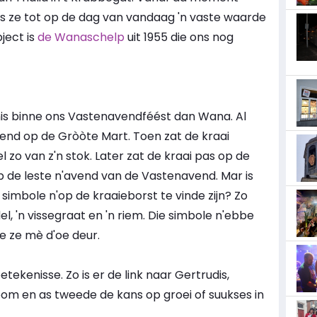
s ze tot op de dag van vandaag 'n vaste waarde
ject is
de Wanaschelp
uit 1955 die ons nog
nis binne ons Vastenavendféést dan Wana. Al
vend op de Gròòte Mart. Toen zat de kraai
 zo van z'n stok. Later zat de kraai pas op de
p de leste n'avend van de Vastenavend. Mar is
imbole n'op de kraaieborst te vinde zijn? Zo
del, 'n vissegraat en 'n riem. Die simbole n'ebbe
e ze mè d'oe deur.
tekenisse. Zo is er de link naar Gertrudis,
 en as tweede de kans op groei of suukses in