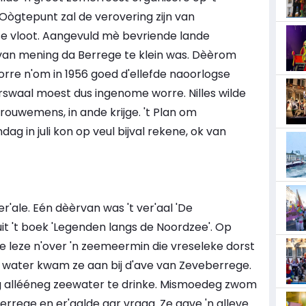
Oògtepunt zal de verovering zijn van
e vloot. Aangevuld mè bevriende lande
s van mening da Berrege te klein was. Dèèrom
rre n'om in 1956 goed d'ellefde naoorlogse
swaal moest dus ingenome worre. Nilles wilde
rouwemens, in ande krijge. 't Plan om
ag in juli kon op veul bijval rekene, ok van
er'ale. Eén dèèrvan was 't ver'aal 'De
t 't boek 'Legenden langs de Noordzee'. Op
l te leze n'over 'n zeemeermin die vreseleke dorst
 water kwam ze aan bij d'ave van Zeveberrege.
g allééneg zeewater te drinke. Mismoedeg zwom
rrege en er'aalde aar vraag. Ze gave 'n alleve