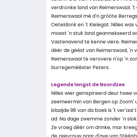
verdronke land van Reimerswaal. 't 
Reimerswaal mè d'n gròòte Berregs
Oeteldonk en 't Kielegat. Nilles wa
moest 'n stuk land geannekseerd wo
Vastenavend te kenne viere. Reimer
dèèr de géést van Reimerswaal, 'n v
Reimerswaal te verovere n'op 'n zond
burregemééster Peters.
Legende lengst de Noordzee
Nilles wier geïnspireerd deur twee v
zeemeermin van Bergen op Zoom' ui
blazijde 98 van da boek is 't ver'aa
ad. Na dage zwemme zonder 'n slok
Ze vroeg dèèr om drinke, mar kree
de zeevrouw naar d'ave van Stéénbe