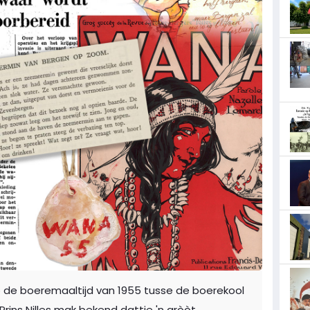
p de boeremaaltijd van 1955 tusse de boerekool
. Prins Nilles mak bekend dattie 'n gròòt