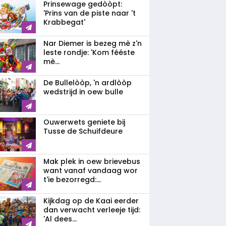
Prinsewage gedòòpt:
'Prins van de piste naar 't
Krabbegat'
Nar Diemer is bezeg mè z'n
leste rondje: 'Kom fééste
mè...
De Bullelòòp, 'n ardlòòp
wedstrijd in oew bulle
Ouwerwets geniete bij
Tusse de Schuifdeure
Mak plek in oew brievebus
want vanaf vandaag wor
t'ie bezorregd:...
Kijkdag op de Kaai eerder
dan verwacht verleeje tijd:
'Al dees...