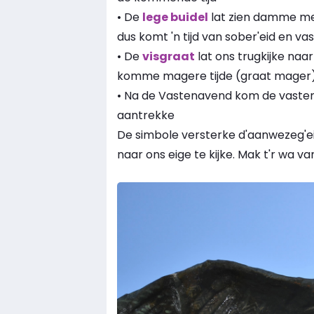
• De
lege buidel
lat zien damme met
dus komt 'n tijd van sober'eid en va
• De
visgraat
lat ons trugkijke naar
komme magere tijde (graat mager)
• Na de Vastenavend kom de vaste
aantrekke
De simbole versterke d'aanwezeg'ei
naar ons eige te kijke. Mak t'r wa v