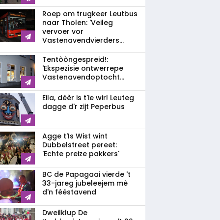
Roep om trugkeer Leutbus
naar Tholen: 'Veileg
vervoer vor
Vastenavendvierders...
Tentòòngespreid!:
'Ekspezisie ontwerrepe
Vastenavendoptocht...
Eila, dèèr is t'ie wir! Leuteg
dagge d'r zijt Peperbus
Agge t'Is Wist wint
Dubbelstreet pereet:
'Echte preize pakkers'
BC de Papagaai vierde 't
33-jareg jubeleejem mè
d'n fééstavend
Dweilklup De