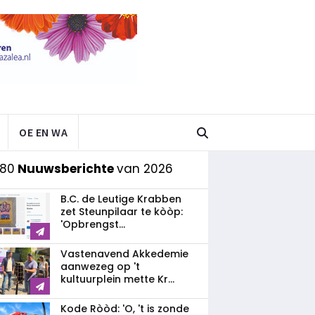
OE EN WA
 80
Nuuwsberichte
van 2026
B.C. de Leutige Krabben
zet Steunpilaar te kòòp:
'Opbrengst...
Vastenavend Akkedemie
aanwezeg op 't
kultuurplein mette Kr...
Kode Ròòd: 'O, 't is zonde