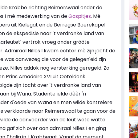
elde Krabbe richting Reimerswaal onder de
lles I mè medewerking van de
Gaspitjes
. Mè
ers uit Kielegat en de Berregse Boerekapel
 de ekspedisie naar 't verdronke land van
arleutet' vertrok vroeg onder gròòte
r. Admiraal Nilles I kwam echter mè zijn jacht de
e was aanwezeg die voor de gelegen'eid zijn
eze. Nilles addok nog versterking geregeld. Zo
 en Prins Amadeiro XVI uit Oeteldonk
gde zijn tocht over 't verdronke land van
an bij Wana. Studente ielde dèèr 'n
der d'oede van Wana en men wilde kontrelere
les verklaarde naar Reimerswaal te gaan voor de
wilde de aanvoerder van de leut wete watte
a gaf zich over aan admiraal Nilles I en ging
van Thalia in t Krabbegat. Vanaf da mement