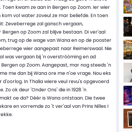
g. Toen kwam ze aan in Bergen op Zoom. Ier wier
 kom vol water zoveul ze mar beliefde. En toen
it: Zeveberrege zal gansch vergaan,
 Bergen op Zoom zal blijve bestaan. Di ver'aal
rem, trug op de wage van Wana en op de pooster
Zeveberrege wier aangepast naar Reimerswaal. Nie
l was vergaan bij 'n overstròòming en ad
è Bergen op Zoom. Aangepast, mar nog steeds 'n
mme me dan bij Wana ore me n'oe vrage. Nou eks
r d'oorlog. In Thalia wiere veul revu's opgevoerd
. Zo ok deur 'Onder Ons' die in 1928 'n
 smakt oe da? Dèèr is Wana ontstaan. Die twee
ekare en vorremde zo 't ver'aal van Prins Nilles I
rekke.