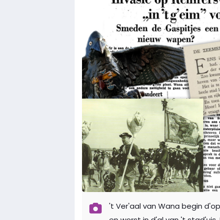
't Ver'aal van Wana begin d'o
en worst in d'al van 't stad'uis