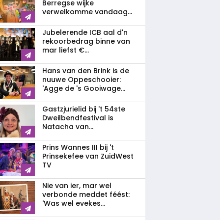
Berregse wijke
verwelkomme vandaag...
Jubelerende ICB aal d'n
rekoorbedrag binne van
mar liefst €...
Hans van den Brink is de
nuuwe Oppeschooier:
'Agge de 's Gooiwage...
Gastzjurielid bij 't 54ste
Dweilbendfestival is
Natacha van...
Prins Wannes III bij 't
Prinsekefee van ZuidWest
TV
Nie van ier, mar wel
verbonde meddet féést:
'Was wel evekes...