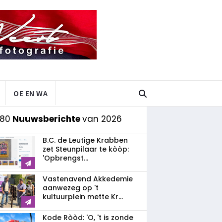
OE EN WA
 80
Nuuwsberichte
van 2026
B.C. de Leutige Krabben
zet Steunpilaar te kòòp:
'Opbrengst...
Vastenavend Akkedemie
aanwezeg op 't
kultuurplein mette Kr...
Kode Ròòd: 'O, 't is zonde