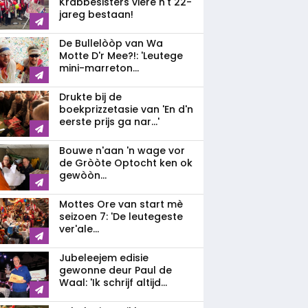
Krabbesisters viere n't 22-
jareg bestaan!
De Bullelòòp van Wa
Motte D'r Mee?!: 'Leutege
mini-marreton...
Drukte bij de
boekprizzetasie van 'En d'n
eerste prijs ga nar...'
Bouwe n'aan 'n wage vor
de Gròòte Optocht ken ok
gewòòn...
Mottes Ore van start mè
seizoen 7: 'De leutegeste
ver'ale...
Jubeleejem edisie
gewonne deur Paul de
Waal: 'Ik schrijf altijd...