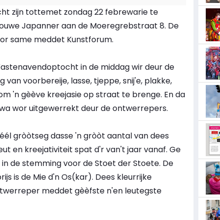
t zijn tottemet zondag 22 febrewarie te
e ouwe Japanner aan de Moeregrebstraat 8. De
voor same meddet Kunstforum.
Vastenavendoptocht in de middag wir deur de
van voorbereije, lasse, tjeppe, snij'e, plakke,
 om 'n gèève kreejasie op straat te brenge. En da
 wa wor uitgewerrekt deur de ontwerrepers.
éél gròòtseg dasse 'n gròòt aantal van dees
 en kreejativiteit spat d'r van't jaar vanaf. Ge
in de stemming voor de Stoet der Stoete. De
s is de Mie d'n Os(kar). Dees kleurrijke
ontwerreper meddet gèèfste n'en leutegste