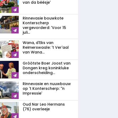
van da béésje'
Rinnevasie bouwkote
Konterscherp
vergevorderd: 'Voor 15
juli...
Wana, d'Eks van
Reimerswaale: 't Ver'aal
van Wana...
Gròòtste Boer Joost van
Dongen kreg koninkluke
onderscheiding...
Rinnevasie en nuuwbouw
op 't Konterscherp: ''n
Impressie'
Oud Nar Leo Hermans
(76) overleeje