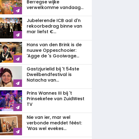
Berregse wijke
verwelkomme vandaag...
Jubelerende ICB aal d'n
rekoorbedrag binne van
mar liefst €...
Hans van den Brink is de
nuuwe Oppeschooier:
'Agge de 's Gooiwage...
Gastzjurielid bij 't 54ste
Dweilbendfestival is
Natacha van...
Prins Wannes III bij 't
Prinsekefee van ZuidWest
TV
Nie van ier, mar wel
verbonde meddet féést:
'Was wel evekes...