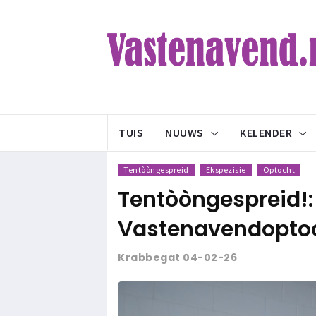
TUIS
NUUWS
KELENDER
Tentòòngespreid
Ekspezisie
Optocht
Tentòòngespreid!:
Vastenavendoptoc
Krabbegat 04-02-26