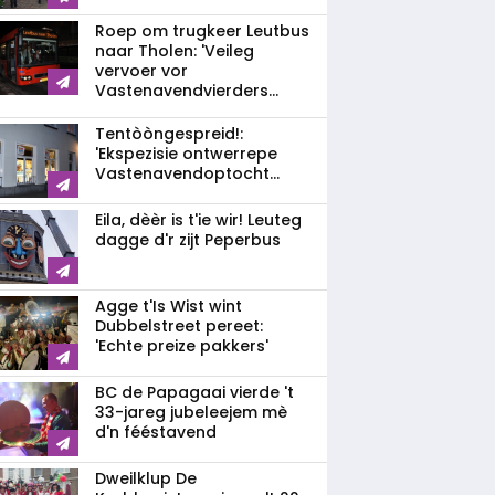
Roep om trugkeer Leutbus
naar Tholen: 'Veileg
vervoer vor
Vastenavendvierders...
Tentòòngespreid!:
'Ekspezisie ontwerrepe
Vastenavendoptocht...
Eila, dèèr is t'ie wir! Leuteg
dagge d'r zijt Peperbus
Agge t'Is Wist wint
Dubbelstreet pereet:
'Echte preize pakkers'
BC de Papagaai vierde 't
33-jareg jubeleejem mè
d'n fééstavend
Dweilklup De