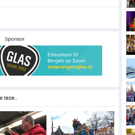
Sponsor
 leze...