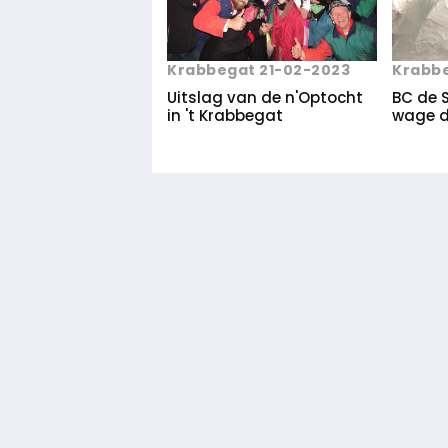
Krabbegat 21-02-2023
Krabb
Uitslag van de n'Optocht
BC de 
in 't Krabbegat
wage di