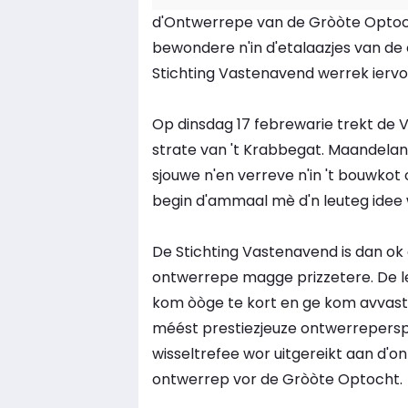
d'Ontwerrepe van de Gròòte Optoch
bewondere n'in d'etalaazjes van d
Stichting Vastenavend werrek ier
Op dinsdag 17 febrewarie trekt de 
strate van 't Krabbegat. Maandelang 
sjouwe n'en verreve n'in 't bouwkot
begin d'ammaal mè d'n leuteg idee
De Stichting Vastenavend is dan ok 
ontwerrepe magge prizzetere. De leut
kom òòge te kort en ge kom avvast 
méést prestiezjeuze ontwerrepersprij
wisseltrefee wor uitgereikt aan d'
ontwerrep vor de Gròòte Optocht.