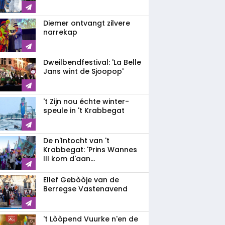
Diemer ontvangt zilvere
narrekap
Dweilbendfestival: 'La Belle
Jans wint de Sjoopop'
't Zijn nou échte winter-
speule in 't Krabbegat
De n'Intocht van 't
Krabbegat: 'Prins Wannes
III kom d'aan...
Ellef Gebòòje van de
Berregse Vastenavend
't Lòòpend Vuurke n'en de