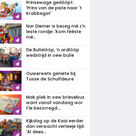
Prinsewage gedòòpt:
'Prins van de piste naar 't
Krabbegat'
Nar Diemer is bezeg mè z'n
leste rondje: 'Kom fééste
mè...
De Bullelòòp, 'n ardlòòp
wedstrijd in oew bulle
Ouwerwets geniete bij
Tusse de Schuifdeure
Mak plek in oew brievebus
want vanaf vandaag wor
t'ie bezorregd:...
Kijkdag op de Kaai eerder
dan verwacht verleeje tijd:
'Al dees...