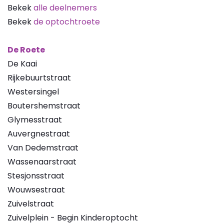
Bekek
alle deelnemers
Bekek
de optochtroete
De Roete
De Kaai
Rijkebuurtstraat
Westersingel
Boutershemstraat
Glymesstraat
Auvergnestraat
Van Dedemstraat
Wassenaarstraat
Stesjonsstraat
Wouwsestraat
Zuivelstraat
Zuivelplein - Begin Kinderoptocht