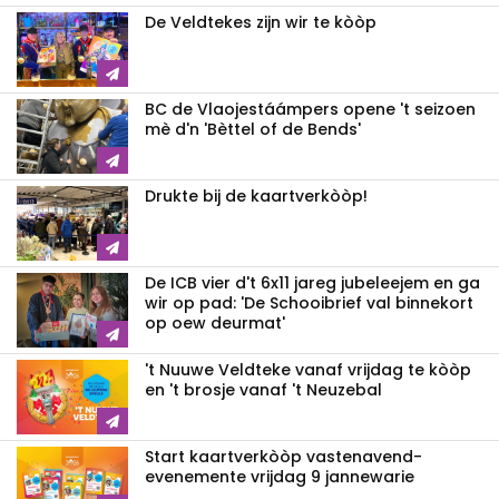
De Veldtekes zijn wir te kòòp
BC de Vlaojestáámpers opene 't seizoen
mè d'n 'Bèttel of de Bends'
Drukte bij de kaartverkòòp!
De ICB vier d't 6x11 jareg jubeleejem en ga
wir op pad: 'De Schooibrief val binnekort
op oew deurmat'
't Nuuwe Veldteke vanaf vrijdag te kòòp
en 't brosje vanaf 't Neuzebal
Start kaartverkòòp vastenavend­
evenemente vrijdag 9 jannewarie