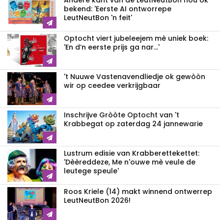
Andere kant van de LeutNeutBon nou ok
bekend: 'Eerste AI ontworrepe
LeutNeutBon 'n feit'
Optocht viert jubeleejem mè uniek boek:
'En d’n eerste prijs ga nar...'
't Nuuwe Vastenavendliedje ok gewòòn
wir op ceedee verkrijgbaar
Inschrijve Gròòte Optocht van 't
Krabbegat op zaterdag 24 jannewarie
Lustrum edisie van Krabberettekettet:
'Dèèreddeze, Me n'ouwe mè veule de
leutege speule'
Roos Kriele (14) makt winnend ontwerrep
LeutNeutBon 2026!