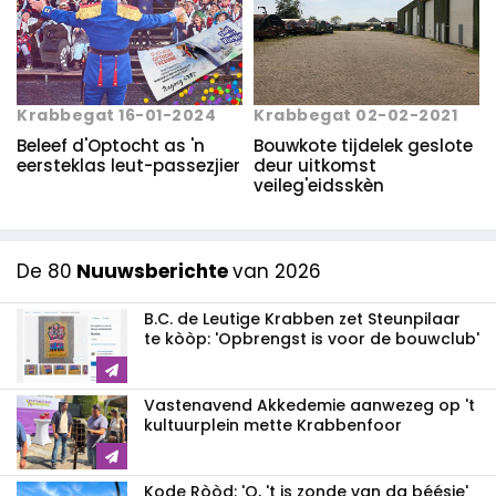
Krabbegat 16-01-2024
Krabbegat 02-02-2021
Beleef d'Optocht as 'n
Bouwkote tijdelek geslote
eersteklas leut-passezjier
deur uitkomst
veileg'eidsskèn
De 80
Nuuwsberichte
van 2026
B.C. de Leutige Krabben zet Steunpilaar
te kòòp: 'Opbrengst is voor de bouwclub'
Vastenavend Akkedemie aanwezeg op 't
kultuurplein mette Krabbenfoor
Kode Ròòd: 'O, 't is zonde van da béésje'