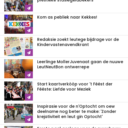
plestieke stasiegeldbekers
Kom as pebliek naar Kekkes!
Redaksie zoekt leutege bijdrage vor de
Kindervastenavendkrant
Leerlinge MollerJuvenaat gaan de nuuwe
LeutNeutBon ontwerrepe
Start kaartverkòòp voor 't Féést der
Fééste: Liefde voor Meziek
Inspirasie voor de n'Optocht om oew
deelname nog beter te make: 'Zonder
krejativiteit en leut gin Optocht'