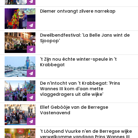
Diemer ontvangt zilvere narrekap
Dweilbendfestival: 'La Belle Jans wint de
Sjoopop'
't Zijn nou échte winter-speule in 't
Krabbegat
De n'Intocht van 't Krabbegat: 'Prins
Wannes III kom d'aan mette
vlaggedragers uit alle wijke'
Ellef Gebòòje van de Berregse
Vastenavend
't Lòòpend Vuurke n'en de Berregse wijke
verwelkomme vandaag Prins Wannes III