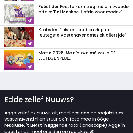
Féést der Fééste kom trug mè d'n tweede
edisie: 'Bal Maskee, Liefde voor meziek'
Krabster: 'Luister, raad en zing de
leutegste Vastenavendmeziek allertijde'
Motto 2026: Me n’ouwe mè veule DE
LEUTEGE SPEULE
Edde zellef Nuuws?
Agge zellef ok nuuws et, meel ons dan op reejaksie @
vastenavend.nl en stuur ok 'n foto mee in òòge
resolusie. 't Liefst 'n liggende foto (landscape) Agge 'n
pooster et, meel ons dan op reejaksie @