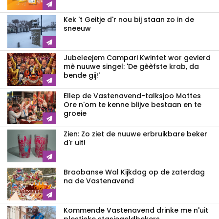
Kek 't Geitje d'r nou bij staan zo in de
sneeuw
Jubeleejem Campari Kwintet wor gevierd
mè nuuwe singel: 'De gèèfste krab, da
bende gij!'
Ellep de Vastenavend-talksjoo Mottes
Ore n'om te kenne blijve bestaan en te
groeie
Zien: Zo ziet de nuuwe erbruikbare beker
d'r uit!
Braobanse Wal Kijkdag op de zaterdag
na de Vastenavend
Kommende Vastenavend drinke me n'uit