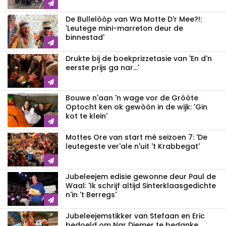
De Bullelòòp van Wa Motte D'r Mee?!:
'Leutege mini-marreton deur de
binnestad'
Drukte bij de boekprizzetasie van 'En d'n
eerste prijs ga nar...'
Bouwe n'aan 'n wage vor de Gròòte
Optocht ken ok gewòòn in de wijk: 'Gin
kot te klein'
Mottes Ore van start mè seizoen 7: 'De
leutegeste ver'ale n'uit 't Krabbegat'
Jubeleejem edisie gewonne deur Paul de
Waal: 'Ik schrijf altijd Sinterklaasgedichte
n'in 't Berregs'
Jubeleejemstikker van Stefaan en Eric
bedoeld om Nar Diemer te bedanke