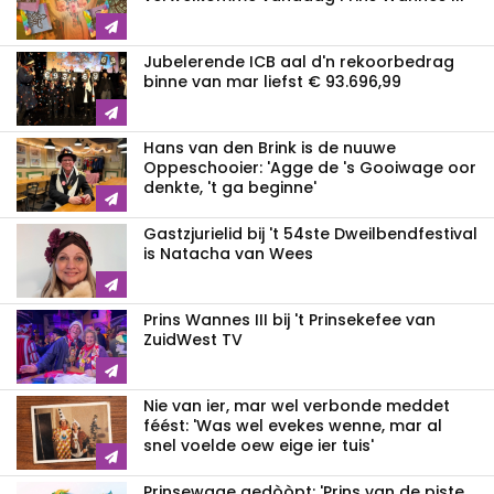
Jubelerende ICB aal d'n rekoorbedrag
binne van mar liefst € 93.696,99
Hans van den Brink is de nuuwe
Oppeschooier: 'Agge de 's Gooiwage oor
denkte, 't ga beginne'
Gastzjurielid bij 't 54ste Dweilbendfestival
is Natacha van Wees
Prins Wannes III bij 't Prinsekefee van
ZuidWest TV
Nie van ier, mar wel verbonde meddet
féést: 'Was wel evekes wenne, mar al
snel voelde oew eige ier tuis'
Prinsewage gedòòpt: 'Prins van de piste