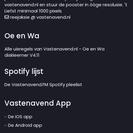
vastenavend.nl en stuur de pooster in òòge resolusie. 't
Liefst minimaal 1000 pixels
reejaksie @ vastenavend.nl
Oe en Wa
Alle uisregels van Vastenavend.nl - Oe en Wa
diskleemer V4.11
Spotify lijst
De Vastenavend.FM Spotify pleelist
Vastenavend App
De iOS app
De Android app