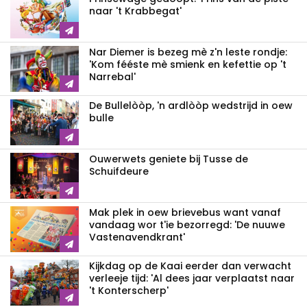
naar 't Krabbegat'
Nar Diemer is bezeg mè z'n leste rondje:
'Kom fééste mè smienk en kefettie op 't
Narrebal'
De Bullelòòp, 'n ardlòòp wedstrijd in oew
bulle
Ouwerwets geniete bij Tusse de
Schuifdeure
Mak plek in oew brievebus want vanaf
vandaag wor t'ie bezorregd: 'De nuuwe
Vastenavendkrant'
Kijkdag op de Kaai eerder dan verwacht
verleeje tijd: 'Al dees jaar verplaatst naar
't Konterscherp'