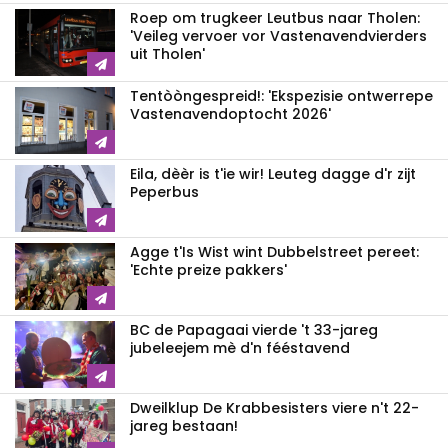
Roep om trugkeer Leutbus naar Tholen:
'Veileg vervoer vor Vastenavendvierders
uit Tholen'
Tentòòngespreid!: 'Ekspezisie ontwerrepe
Vastenavendoptocht 2026'
Eila, dèèr is t'ie wir! Leuteg dagge d'r zijt
Peperbus
Agge t'Is Wist wint Dubbelstreet pereet:
'Echte preize pakkers'
BC de Papagaai vierde 't 33-jareg
jubeleejem mè d'n fééstavend
Dweilklup De Krabbesisters viere n't 22-
jareg bestaan!