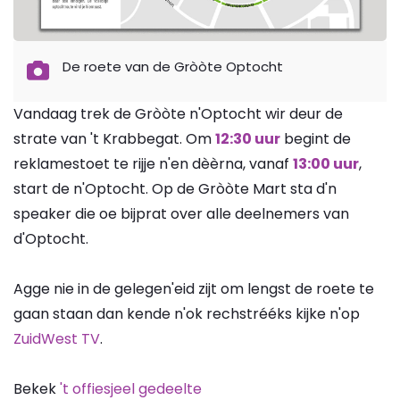
De roete van de Gròòte Optocht
Vandaag trek de Gròòte n'Optocht wir deur de
strate van 't Krabbegat. Om
12:30 uur
begint de
reklamestoet te rijje n'en dèèrna, vanaf
13:00 uur
,
start de n'Optocht. Op de Gròòte Mart sta d'n
speaker die oe bijprat over alle deelnemers van
d'Optocht.
Agge nie in de gelegen'eid zijt om lengst de roete te
gaan staan dan kende n'ok rechstrééks kijke n'op
ZuidWest TV
.
Bekek
't offiesjeel gedeelte