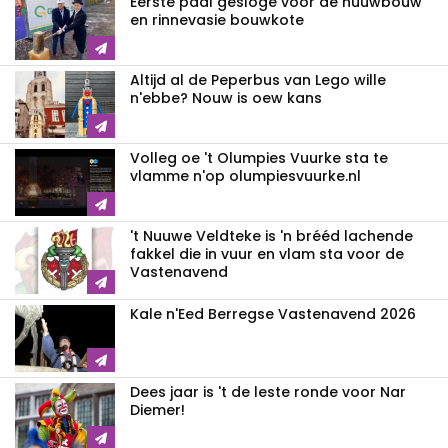
Eerste paal gesloge voor de nuuwbouw
en rinnevasie bouwkote
Altijd al de Peperbus van Lego wille
n'ebbe? Nouw is oew kans
Volleg oe 't Olumpies Vuurke sta te
vlamme n'op olumpiesvuurke.nl
't Nuuwe Veldteke is 'n brééd lachende
fakkel die in vuur en vlam sta voor de
Vastenavend
Kale n'Eed Berregse Vastenavend 2026
Dees jaar is 't de leste ronde voor Nar
Diemer!