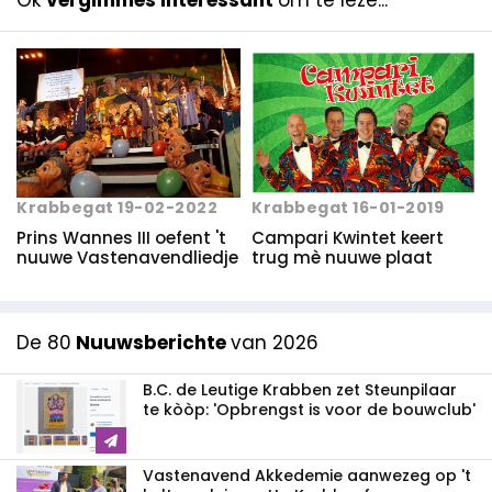
Ok
vergimmes interessant
om te leze...
Krabbegat 19-02-2022
Krabbegat 16-01-2019
Prins Wannes III oefent 't
Campari Kwintet keert
nuuwe Vastenavendliedje
trug mè nuuwe plaat
De 80
Nuuwsberichte
van 2026
B.C. de Leutige Krabben zet Steunpilaar
te kòòp: 'Opbrengst is voor de bouwclub'
Vastenavend Akkedemie aanwezeg op 't