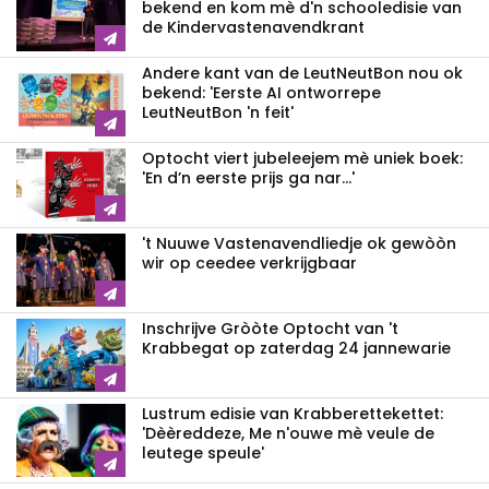
bekend en kom mè d'n schooledisie van
de Kindervastenavendkrant
Andere kant van de LeutNeutBon nou ok
bekend: 'Eerste AI ontworrepe
LeutNeutBon 'n feit'
Optocht viert jubeleejem mè uniek boek:
'En d’n eerste prijs ga nar...'
't Nuuwe Vastenavendliedje ok gewòòn
wir op ceedee verkrijgbaar
Inschrijve Gròòte Optocht van 't
Krabbegat op zaterdag 24 jannewarie
Lustrum edisie van Krabberettekettet:
'Dèèreddeze, Me n'ouwe mè veule de
leutege speule'