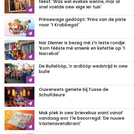
féést: 'Was wel evekes wenne, mar al
snel voelde oew eige ier tuis'
Prinsewage gedòòpt: 'Prins van de piste
naar 't Krabbegat'
Nar Diemer is bezeg mè z'n leste rondje:
'Kom fééste mè smienk en kefettie op 't
Narrebal'
De Bullelòòp, 'n ardlòòp wedstrijd in oew
bulle
Ouwerwets geniete bij Tusse de
Schuifdeure
Mak plek in oew brievebus want vanaf
vandaag wor t'ie bezorregd: 'De nuuwe
Vastenavendkrant'