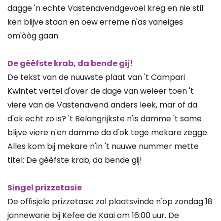
dagge 'n echte Vastenavendgevoel kreg en nie stil
ken blijve staan en oew erreme n'as vaneiges
om'òòg gaan.
De gèèfste krab, da bende gij!
De tekst van de nuuwste plaat van 't Campari
Kwintet vertel d'over de dage van weleer toen 't
viere van de Vastenavend anders leek, mar of da
d'ok echt zo is? 't Belangrijkste n'is damme 't same
blijve viere n'en damme da d'ok tege mekare zegge.
Alles kom bij mekare n'in 't nuuwe nummer mette
titel: De gèèfste krab, da bende gij!
Singel prizzetasie
De offisjele prizzetasie zal plaatsvinde n'op zondag 18
jannewarie bij Kefee de Kaai om 16:00 uur. De