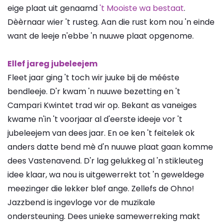
eige plaat uit genaamd
't Mooiste wa bestaat
.
Dèèrnaar wier 't rusteg. Aan die rust kom nou 'n einde
want de leeje n'ebbe 'n nuuwe plaat opgenome.
Ellef jareg jubeleejem
Fleet jaar ging 't toch wir juuke bij de mééste
bendleeje. D'r kwam 'n nuuwe bezetting en 't
Campari Kwintet trad wir op. Bekant as vaneiges
kwame n'in 't voorjaar al d'eerste ideeje vor 't
jubeleejem van dees jaar. En oe ken 't feitelek ok
anders datte bend mè d'n nuuwe plaat gaan komme
dees Vastenavend. D'r lag gelukkeg al 'n stikleuteg
idee klaar, wa nou is uitgewerrekt tot 'n geweldege
meezinger die lekker blef ange. Zellefs de Ohno!
Jazzbend is ingevloge vor de muzikale
ondersteuning. Dees unieke samewerreking makt