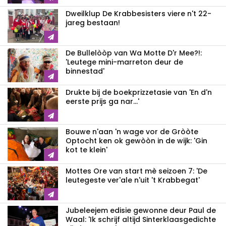
Dweilklup De Krabbesisters viere n't 22-
jareg bestaan!
De Bullelòòp van Wa Motte D'r Mee?!:
'Leutege mini-marreton deur de
binnestad'
Drukte bij de boekprizzetasie van 'En d'n
eerste prijs ga nar...'
Bouwe n'aan 'n wage vor de Gròòte
Optocht ken ok gewòòn in de wijk: 'Gin
kot te klein'
Mottes Ore van start mè seizoen 7: 'De
leutegeste ver'ale n'uit 't Krabbegat'
Jubeleejem edisie gewonne deur Paul de
Waal: 'Ik schrijf altijd Sinterklaasgedichte