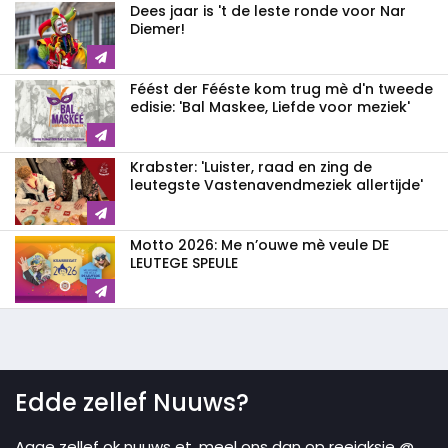
Dees jaar is 't de leste ronde voor Nar
Diemer!
Féést der Fééste kom trug mè d'n tweede
edisie: 'Bal Maskee, Liefde voor meziek'
Krabster: 'Luister, raad en zing de
leutegste Vastenavendmeziek allertijde'
Motto 2026: Me n’ouwe mè veule DE
LEUTEGE SPEULE
Edde zellef Nuuws?
Agge zellef ok nuuws et, meel ons dan op reejaksie @