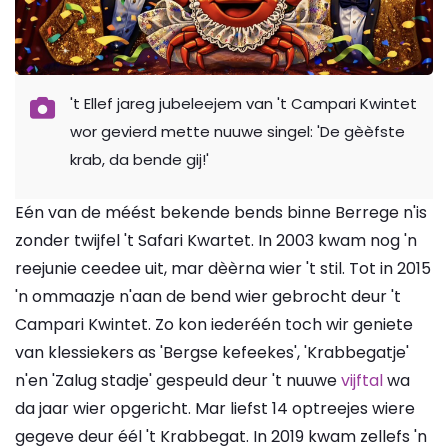
't Ellef jareg jubeleejem van 't Campari Kwintet
wor gevierd mette nuuwe singel: 'De gèèfste
krab, da bende gij!'
Eén van de méést bekende bends binne Berrege n'is
zonder twijfel 't Safari Kwartet. In 2003 kwam nog 'n
reejunie ceedee uit, mar dèèrna wier 't stil. Tot in 2015
'n ommaazje n'aan de bend wier gebrocht deur 't
Campari Kwintet. Zo kon iederéén toch wir geniete
van klessiekers as 'Bergse kefeekes', 'Krabbegatje'
n'en 'Zalug stadje' gespeuld deur 't nuuwe
vijftal
wa
da jaar wier opgericht. Mar liefst 14 optreejes wiere
gegeve deur éél 't Krabbegat. In 2019 kwam zellefs 'n