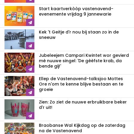
Start kaartverkòòp vastenavend­
evenemente vrijdag 9 jannewarie
Kek 't Geitje d'r nou bij staan zo in de
sneeuw
Jubeleejem Campari Kwintet wor gevierd
mè nuuwe singel: 'De gèèfste krab, da
bende gij!'
Ellep de Vastenavend-talksjoo Mottes
Ore n'om te kenne blijve bestaan en te
groeie
Zien: Zo ziet de nuuwe erbruikbare beker
d'r uit!
Braobanse Wal Kijkdag op de zaterdag
na de Vastenavend