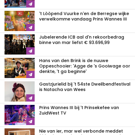
't Lòòpend Vuurke n'en de Berregse wijke
verwelkomme vandaag Prins Wannes III
Jubelerende ICB aal d'n rekoorbedrag
binne van mar liefst € 93.696,99
Hans van den Brink is de nuuwe
Oppeschooier: 'Agge de 's Gooiwage oor
denkte, 't ga beginne'
Gastzjurielid bij 't 54ste Dweilbendfestival
is Natacha van Wees
Prins Wannes III bij 't Prinsekefee van
ZuidWest TV
Nie van ier, mar wel verbonde meddet