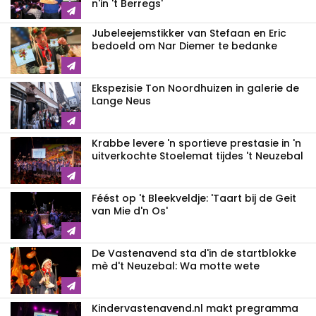
n'in 't Berregs'
Jubeleejemstikker van Stefaan en Eric
bedoeld om Nar Diemer te bedanke
Ekspezisie Ton Noordhuizen in galerie de
Lange Neus
Krabbe levere 'n sportieve prestasie in 'n
uitverkochte Stoelemat tijdes 't Neuzebal
Féést op 't Bleekveldje: 'Taart bij de Geit
van Mie d'n Os'
De Vastenavend sta d'in de startblokke
mè d't Neuzebal: Wa motte wete
Kindervastenavend.nl makt pregramma