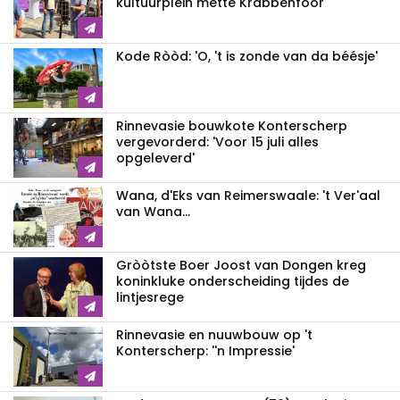
kultuurplein mette Krabbenfoor
Kode Ròòd: 'O, 't is zonde van da béésje'
Rinnevasie bouwkote Konterscherp
vergevorderd: 'Voor 15 juli alles
opgeleverd'
Wana, d'Eks van Reimerswaale: 't Ver'aal
van Wana...
Gròòtste Boer Joost van Dongen kreg
koninkluke onderscheiding tijdes de
lintjesrege
Rinnevasie en nuuwbouw op 't
Konterscherp: ''n Impressie'