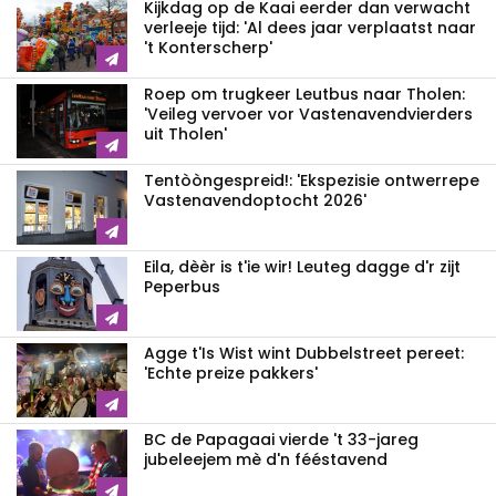
Kijkdag op de Kaai eerder dan verwacht
verleeje tijd: 'Al dees jaar verplaatst naar
't Konterscherp'
Roep om trugkeer Leutbus naar Tholen:
'Veileg vervoer vor Vastenavendvierders
uit Tholen'
Tentòòngespreid!: 'Ekspezisie ontwerrepe
Vastenavendoptocht 2026'
Eila, dèèr is t'ie wir! Leuteg dagge d'r zijt
Peperbus
Agge t'Is Wist wint Dubbelstreet pereet:
'Echte preize pakkers'
BC de Papagaai vierde 't 33-jareg
jubeleejem mè d'n fééstavend