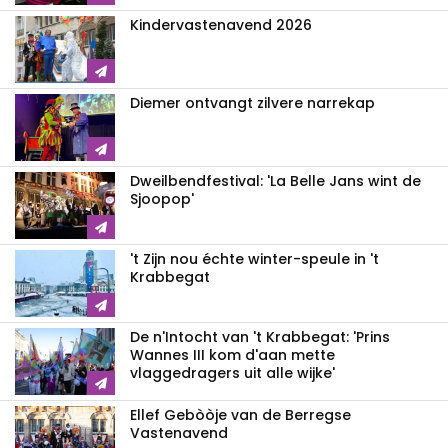
Kindervastenavend 2026
Diemer ontvangt zilvere narrekap
Dweilbendfestival: 'La Belle Jans wint de
Sjoopop'
't Zijn nou échte winter-speule in 't
Krabbegat
De n'Intocht van 't Krabbegat: 'Prins
Wannes III kom d'aan mette
vlaggedragers uit alle wijke'
Ellef Gebòòje van de Berregse
Vastenavend