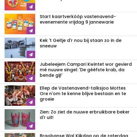
Start kaartverkòòp vastenavend­
evenemente vrijdag 9 jannewarie
Kek 't Geitje d'r nou bij staan zo in de
sneeuw
Jubeleejem Campari Kwintet wor gevierd
mè nuuwe singel: 'De gèèfste krab, da
bende gij!'
Ellep de Vastenavend-talksjoo Mottes
Ore n'om te kenne blijve bestaan en te
groeie
Zien: Zo ziet de nuuwe erbruikbare beker
d'r uit!
Braobanse Wal Kijkdag op de zaterdag