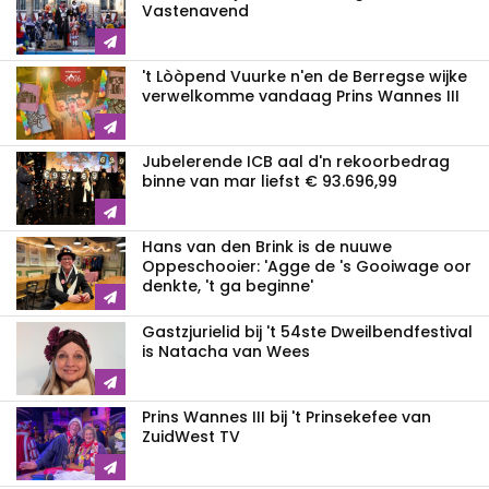
Vastenavend
't Lòòpend Vuurke n'en de Berregse wijke
verwelkomme vandaag Prins Wannes III
Jubelerende ICB aal d'n rekoorbedrag
binne van mar liefst € 93.696,99
Hans van den Brink is de nuuwe
Oppeschooier: 'Agge de 's Gooiwage oor
denkte, 't ga beginne'
Gastzjurielid bij 't 54ste Dweilbendfestival
is Natacha van Wees
Prins Wannes III bij 't Prinsekefee van
ZuidWest TV