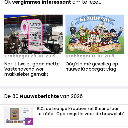
Ok
vergimmes interessant
om te leze...
Krabbegat 29-01-2019
Krabbegat 11-01-2019
Nar 't twelet gaan mette
Oòg'eid mè gevolleg op
Vastenavend wor
nuuwe Krabbegat vlag
makkeleker gemakt
De 80
Nuuwsberichte
van 2026
B.C. de Leutige Krabben zet Steunpilaar
te kòòp: 'Opbrengst is voor de bouwclub'