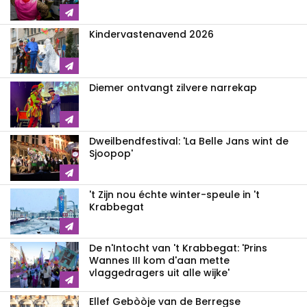
Kindervastenavend 2026
Diemer ontvangt zilvere narrekap
Dweilbendfestival: 'La Belle Jans wint de
Sjoopop'
't Zijn nou échte winter-speule in 't
Krabbegat
De n'Intocht van 't Krabbegat: 'Prins
Wannes III kom d'aan mette
vlaggedragers uit alle wijke'
Ellef Gebòòje van de Berregse