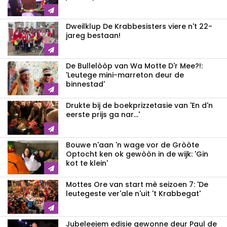
Dweilklup De Krabbesisters viere n't 22-
jareg bestaan!
De Bullelòòp van Wa Motte D'r Mee?!:
'Leutege mini-marreton deur de
binnestad'
Drukte bij de boekprizzetasie van 'En d'n
eerste prijs ga nar...'
Bouwe n'aan 'n wage vor de Gròòte
Optocht ken ok gewòòn in de wijk: 'Gin
kot te klein'
Mottes Ore van start mè seizoen 7: 'De
leutegeste ver'ale n'uit 't Krabbegat'
Jubeleejem edisie gewonne deur Paul de