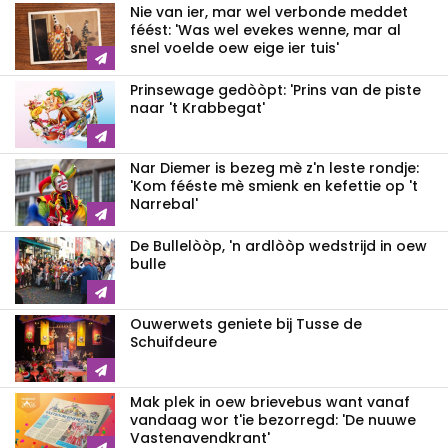
Nie van ier, mar wel verbonde meddet
féést: 'Was wel evekes wenne, mar al
snel voelde oew eige ier tuis'
Prinsewage gedòòpt: 'Prins van de piste
naar 't Krabbegat'
Nar Diemer is bezeg mè z'n leste rondje:
'Kom fééste mè smienk en kefettie op 't
Narrebal'
De Bullelòòp, 'n ardlòòp wedstrijd in oew
bulle
Ouwerwets geniete bij Tusse de
Schuifdeure
Mak plek in oew brievebus want vanaf
vandaag wor t'ie bezorregd: 'De nuuwe
Vastenavendkrant'