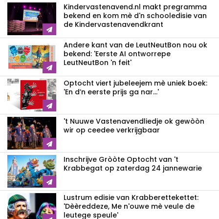
Kindervastenavend.nl makt pregramma
bekend en kom mè d'n schooledisie van
de Kindervastenavendkrant
Andere kant van de LeutNeutBon nou ok
bekend: 'Eerste AI ontworrepe
LeutNeutBon 'n feit'
Optocht viert jubeleejem mè uniek boek:
'En d’n eerste prijs ga nar...'
't Nuuwe Vastenavendliedje ok gewòòn
wir op ceedee verkrijgbaar
Inschrijve Gròòte Optocht van 't
Krabbegat op zaterdag 24 jannewarie
Lustrum edisie van Krabberettekettet:
'Dèèreddeze, Me n'ouwe mè veule de
leutege speule'