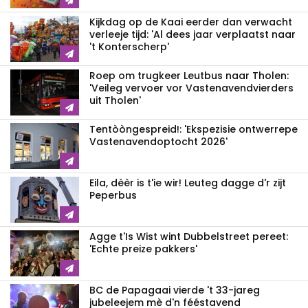
Kijkdag op de Kaai eerder dan verwacht
verleeje tijd: 'Al dees jaar verplaatst naar
't Konterscherp'
Roep om trugkeer Leutbus naar Tholen:
'Veileg vervoer vor Vastenavendvierders
uit Tholen'
Tentòòngespreid!: 'Ekspezisie ontwerrepe
Vastenavendoptocht 2026'
Eila, dèèr is t'ie wir! Leuteg dagge d'r zijt
Peperbus
Agge t'Is Wist wint Dubbelstreet pereet:
'Echte preize pakkers'
BC de Papagaai vierde 't 33-jareg
jubeleejem mè d'n fééstavend