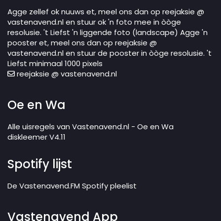
Agge zellef ok nuuws et, meel ons dan op reejaksie @
vastenavend.nl en stuur ok 'n foto mee in òòge
resolusie. 't Liefst 'n liggende foto (landscape) Agge 'n
pooster et, meel ons dan op reejaksie @
vastenavend.nl en stuur de pooster in òòge resolusie. 't
Liefst minimaal 1000 pixels
reejaksie @ vastenavend.nl
Oe en Wa
Alle uisregels van Vastenavend.nl - Oe en Wa
diskleemer V4.11
Spotify lijst
De Vastenavend.FM Spotify pleelist
Vastenavend App