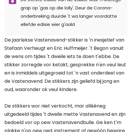
grap op 'gas op die lolly'. Deur de Corona-
onderbreking duurde 't wa langer voordatte
ellefde edisie wier g'aald
De jaarlekse Vastenavend-stikker is 'n inesjetief van
Stefaan Verheugt en Eric Huffmeijer. 't Begon vanuit
de wens om tijdes 't dweile iets te doen t'ebbe. De
stikker zorregde vor ketakt, gesprekke n'en veul leut
en is inmiddels uitgegroeid tot 'n vast onderdeel van
de Vastenavend. De stikkers zijn geliefd bij jong en
oud, waaronder ok veul kindere.
De stikkers wor niet verkocht, mar allééneg
uitgedeeld tijdes 't dweile mette Vastenavend en zijn
bedoeld vor op oew Vastenavendbulle. Ge ken t'm
plakke n'op oew oed, instrement of gewòòn beware.