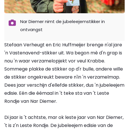
Nar Diemer nimt de jubeleejemstikker in
ontvangst
Stefaan Verheugt en Eric Huffmeijer brenge n'al jare
'n Vastenavend-stikker uit. Wa begon mè d'n grap is
nou 'n waar verzamelopjekt vor veul Krabbe.
Sommege plakke de stikker op d'r bulle, andere wille
de stikker ongekreukt beware n'in 'n verzamelmap.
Dees jaar verschijn d'ellefde stikker, dus 'n jubeleejem
edisie. Eén die éémaal in 't teke sta van 't Leste
Rondje van Nar Diemer.
Di jaar is 't achtste, mar ok leste jaar van Nar Diemer,
't is z'n Leste Rondje. De jubeleejem edisie van de