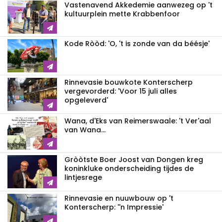
Vastenavend Akkedemie aanwezeg op 't
kultuurplein mette Krabbenfoor
Kode Ròòd: 'O, 't is zonde van da béésje'
Rinnevasie bouwkote Konterscherp
vergevorderd: 'Voor 15 juli alles
opgeleverd'
Wana, d'Eks van Reimerswaale: 't Ver'aal
van Wana...
Gròòtste Boer Joost van Dongen kreg
koninkluke onderscheiding tijdes de
lintjesrege
Rinnevasie en nuuwbouw op 't
Konterscherp: ''n Impressie'