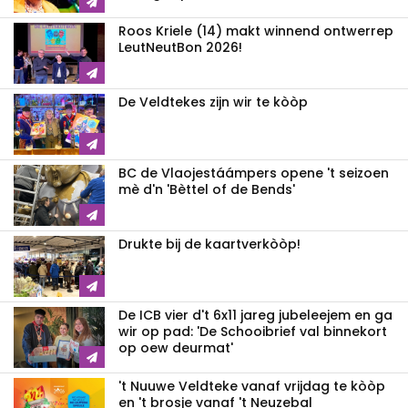
Roos Kriele (14) makt winnend ontwerrep
LeutNeutBon 2026!
De Veldtekes zijn wir te kòòp
BC de Vlaojestáámpers opene 't seizoen
mè d'n 'Bèttel of de Bends'
Drukte bij de kaartverkòòp!
De ICB vier d't 6x11 jareg jubeleejem en ga
wir op pad: 'De Schooibrief val binnekort
op oew deurmat'
't Nuuwe Veldteke vanaf vrijdag te kòòp
en 't brosje vanaf 't Neuzebal