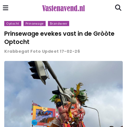
Optocht
Prinsewage
Brandweer
Prinsewage evekes vast in de Gròòte
Optocht
Krabbegat Foto Updeet 17-02-26