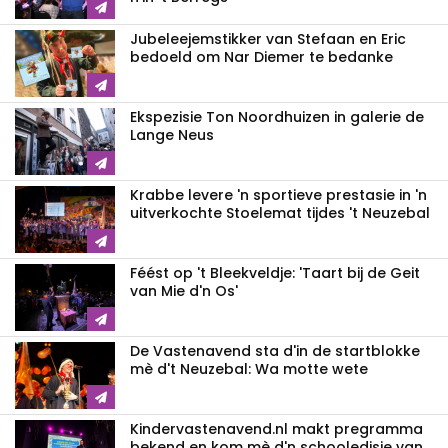
Jubeleejemstikker van Stefaan en Eric
bedoeld om Nar Diemer te bedanke
Ekspezisie Ton Noordhuizen in galerie de
Lange Neus
Krabbe levere 'n sportieve prestasie in 'n
uitverkochte Stoelemat tijdes 't Neuzebal
Féést op 't Bleekveldje: 'Taart bij de Geit
van Mie d'n Os'
De Vastenavend sta d'in de startblokke
mè d't Neuzebal: Wa motte wete
Kindervastenavend.nl makt pregramma
bekend en kom mè d'n schooledisie van