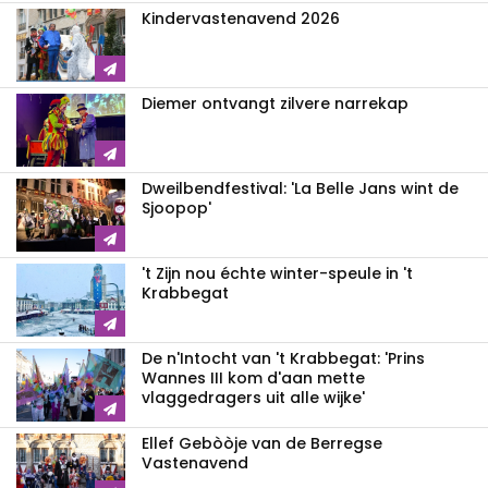
Kindervastenavend 2026
Diemer ontvangt zilvere narrekap
Dweilbendfestival: 'La Belle Jans wint de
Sjoopop'
't Zijn nou échte winter-speule in 't
Krabbegat
De n'Intocht van 't Krabbegat: 'Prins
Wannes III kom d'aan mette
vlaggedragers uit alle wijke'
Ellef Gebòòje van de Berregse
Vastenavend