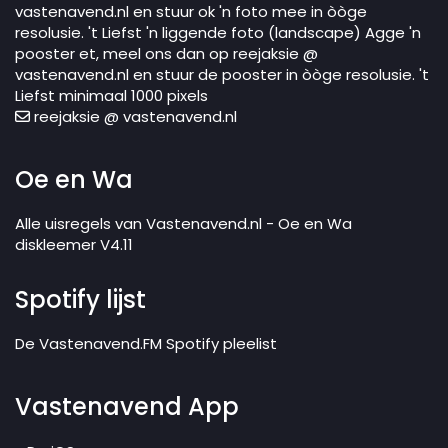
vastenavend.nl en stuur ok 'n foto mee in òòge
resolusie. 't Liefst 'n liggende foto (landscape) Agge 'n
pooster et, meel ons dan op reejaksie @
vastenavend.nl en stuur de pooster in òòge resolusie. 't
Liefst minimaal 1000 pixels
reejaksie @ vastenavend.nl
Oe en Wa
Alle uisregels van Vastenavend.nl - Oe en Wa
diskleemer V4.11
Spotify lijst
De Vastenavend.FM Spotify pleelist
Vastenavend App