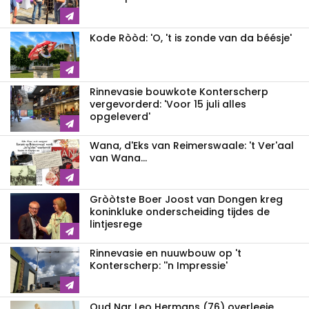
Kode Ròòd: 'O, 't is zonde van da béésje'
Rinnevasie bouwkote Konterscherp
vergevorderd: 'Voor 15 juli alles
opgeleverd'
Wana, d'Eks van Reimerswaale: 't Ver'aal
van Wana...
Gròòtste Boer Joost van Dongen kreg
koninkluke onderscheiding tijdes de
lintjesrege
Rinnevasie en nuuwbouw op 't
Konterscherp: ''n Impressie'
Oud Nar Leo Hermans (76) overleeje