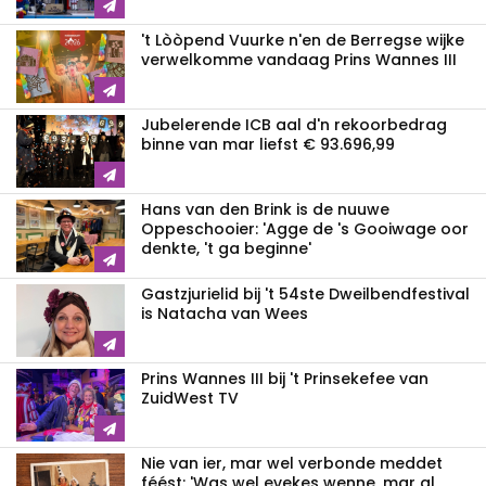
't Lòòpend Vuurke n'en de Berregse wijke
verwelkomme vandaag Prins Wannes III
Jubelerende ICB aal d'n rekoorbedrag
binne van mar liefst € 93.696,99
Hans van den Brink is de nuuwe
Oppeschooier: 'Agge de 's Gooiwage oor
denkte, 't ga beginne'
Gastzjurielid bij 't 54ste Dweilbendfestival
is Natacha van Wees
Prins Wannes III bij 't Prinsekefee van
ZuidWest TV
Nie van ier, mar wel verbonde meddet
féést: 'Was wel evekes wenne, mar al