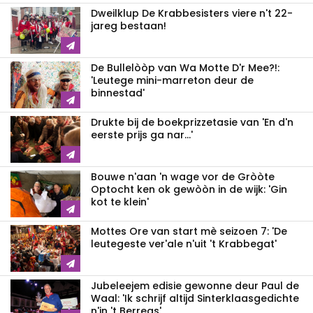
Dweilklup De Krabbesisters viere n't 22-
jareg bestaan!
De Bullelòòp van Wa Motte D'r Mee?!:
'Leutege mini-marreton deur de
binnestad'
Drukte bij de boekprizzetasie van 'En d'n
eerste prijs ga nar...'
Bouwe n'aan 'n wage vor de Gròòte
Optocht ken ok gewòòn in de wijk: 'Gin
kot te klein'
Mottes Ore van start mè seizoen 7: 'De
leutegeste ver'ale n'uit 't Krabbegat'
Jubeleejem edisie gewonne deur Paul de
Waal: 'Ik schrijf altijd Sinterklaasgedichte
n'in 't Berregs'