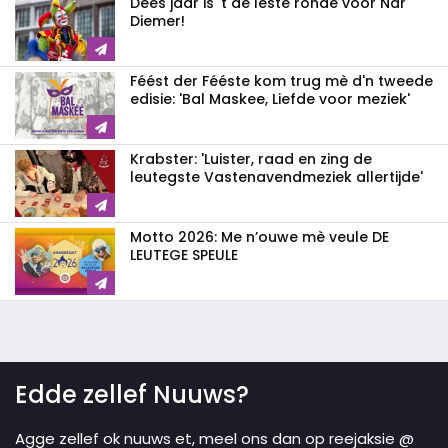
Dees jaar is 't de leste ronde voor Nar
Diemer!
Féést der Fééste kom trug mè d'n tweede
edisie: 'Bal Maskee, Liefde voor meziek'
Krabster: 'Luister, raad en zing de
leutegste Vastenavendmeziek allertijde'
Motto 2026: Me n’ouwe mè veule DE
LEUTEGE SPEULE
Edde zellef Nuuws?
Agge zellef ok nuuws et, meel ons dan op reejaksie @