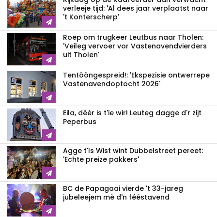
verleeje tijd: 'Al dees jaar verplaatst naar
't Konterscherp'
Roep om trugkeer Leutbus naar Tholen:
'Veileg vervoer vor Vastenavendvierders
uit Tholen'
Tentòòngespreid!: 'Ekspezisie ontwerrepe
Vastenavendoptocht 2026'
Eila, dèèr is t'ie wir! Leuteg dagge d'r zijt
Peperbus
Agge t'Is Wist wint Dubbelstreet pereet:
'Echte preize pakkers'
BC de Papagaai vierde 't 33-jareg
jubeleejem mè d'n fééstavend