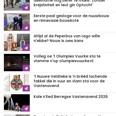
deelname nog beter te make: 'Zonder
krejativiteit en leut gin Optocht'
Eerste paal gesloge voor de nuuwbouw
en rinnevasie bouwkote
Altijd al de Peperbus van Lego wille
n'ebbe? Nouw is oew kans
Volleg oe 't Olumpies Vuurke sta te
vlamme n'op olumpiesvuurke.nl
't Nuuwe Veldteke is 'n brééd lachende
fakkel die in vuur en vlam sta voor de
Vastenavend
Kale n'Eed Berregse Vastenavend 2026