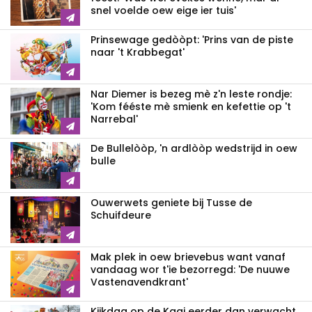
snel voelde oew eige ier tuis'
Prinsewage gedòòpt: 'Prins van de piste
naar 't Krabbegat'
Nar Diemer is bezeg mè z'n leste rondje:
'Kom fééste mè smienk en kefettie op 't
Narrebal'
De Bullelòòp, 'n ardlòòp wedstrijd in oew
bulle
Ouwerwets geniete bij Tusse de
Schuifdeure
Mak plek in oew brievebus want vanaf
vandaag wor t'ie bezorregd: 'De nuuwe
Vastenavendkrant'
Kijkdag op de Kaai eerder dan verwacht