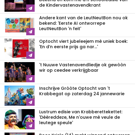
de Kindervastenavendkrant
Andere kant van de LeutNeutBon nou ok
bekend: 'Eerste AI ontworrepe
LeutNeutBon 'n feit'
Optocht viert jubeleejem mè uniek boek:
'En d’n eerste prijs ga nar...'
't Nuuwe Vastenavendliedje ok gewòòn
wir op ceedee verkrijgbaar
Inschrijve Gròòte Optocht van 't
Krabbegat op zaterdag 24 jannewarie
Lustrum edisie van Krabberettekettet:
'Dèèreddeze, Me n'ouwe mè veule de
leutege speule'