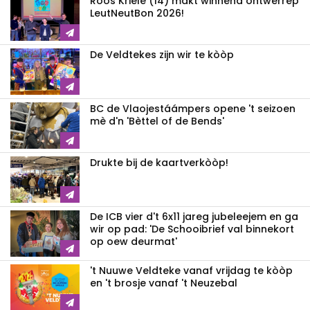
Roos Kriele (14) makt winnend ontwerrep
LeutNeutBon 2026!
De Veldtekes zijn wir te kòòp
BC de Vlaojestáámpers opene 't seizoen
mè d'n 'Bèttel of de Bends'
Drukte bij de kaartverkòòp!
De ICB vier d't 6x11 jareg jubeleejem en ga
wir op pad: 'De Schooibrief val binnekort
op oew deurmat'
't Nuuwe Veldteke vanaf vrijdag te kòòp
en 't brosje vanaf 't Neuzebal