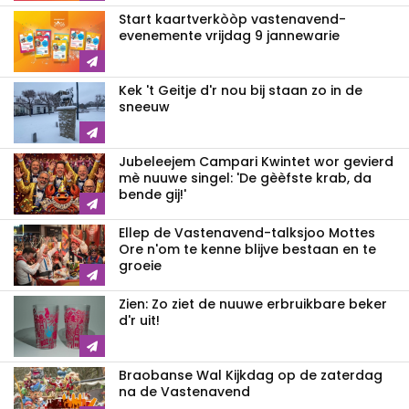
Start kaartverkòòp vastenavend­
evenemente vrijdag 9 jannewarie
Kek 't Geitje d'r nou bij staan zo in de
sneeuw
Jubeleejem Campari Kwintet wor gevierd
mè nuuwe singel: 'De gèèfste krab, da
bende gij!'
Ellep de Vastenavend-talksjoo Mottes
Ore n'om te kenne blijve bestaan en te
groeie
Zien: Zo ziet de nuuwe erbruikbare beker
d'r uit!
Braobanse Wal Kijkdag op de zaterdag
na de Vastenavend