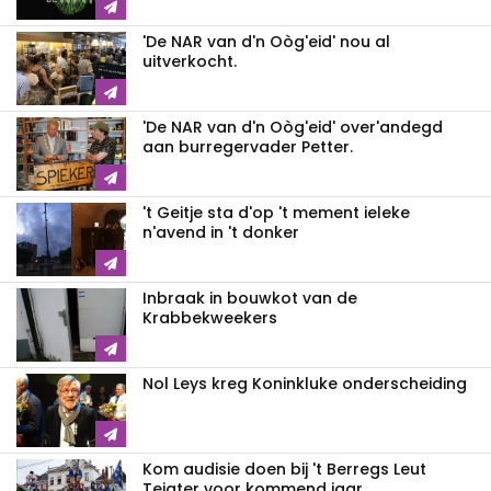
'De NAR van d'n Oòg'eid' nou al
uitverkocht.
'De NAR van d'n Oòg'eid' over'andegd
aan burregervader Petter.
't Geitje sta d'op 't mement ieleke
n'avend in 't donker
Inbraak in bouwkot van de
Krabbekweekers
Nol Leys kreg Koninkluke onderscheiding
Kom audisie doen bij 't Berregs Leut
Tejater voor kommend jaar.