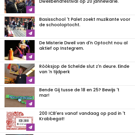
Dweilbendfestival op 20 jannewarie.
Basisschool 't Palet zoekt muzikante voor
de schooloptocht.
De Misterie Dweil van d'n Optocht nou al
aktief op Instegrem.
Ròòksjop de Schelde slut z'n deure. Einde
van 'n tijdperk
Bende Gij tusse de 18 en 25? Bewijs 't
mar!
200 ICB'ers vanaf vandaag op pad in 't
Krabbegat!