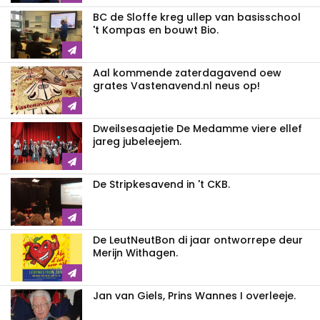
BC de Sloffe kreg ullep van basisschool
't Kompas en bouwt Bio.
Aal kommende zaterdagavend oew
grates Vastenavend.nl neus op!
Dweilsesaajetie De Medamme viere ellef
jareg jubeleejem.
De Stripkesavend in 't CKB.
De LeutNeutBon di jaar ontworrepe deur
Merijn Withagen.
Jan van Giels, Prins Wannes I overleeje.