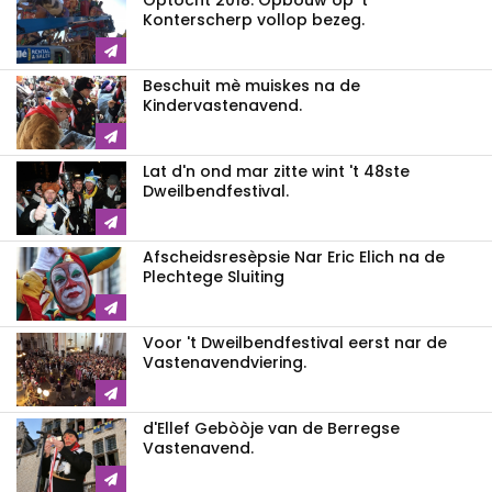
Optocht 2018: Opbouw op 't
Konterscherp vollop bezeg.
Beschuit mè muiskes na de
Kindervastenavend.
Lat d'n ond mar zitte wint 't 48ste
Dweilbendfestival.
Afscheidsresèpsie Nar Eric Elich na de
Plechtege Sluiting
Voor 't Dweilbendfestival eerst nar de
Vastenavendviering.
d'Ellef Gebòòje van de Berregse
Vastenavend.