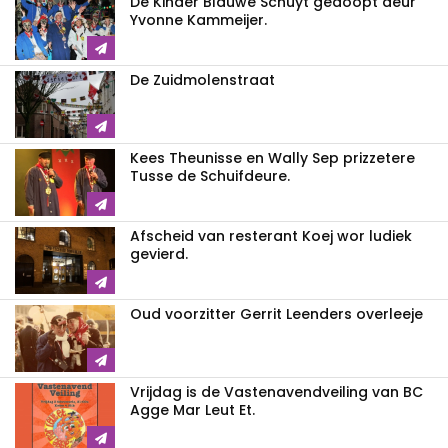
De Kinder Blauwe Schuyt gedòòpt deur
Yvonne Kammeijer.
De Zuidmolenstraat
Kees Theunisse en Wally Sep prizzetere
Tusse de Schuifdeure.
Afscheid van resterant Koej wor ludiek
gevierd.
Oud voorzitter Gerrit Leenders overleeje
Vrijdag is de Vastenavendveiling van BC
Agge Mar Leut Et.