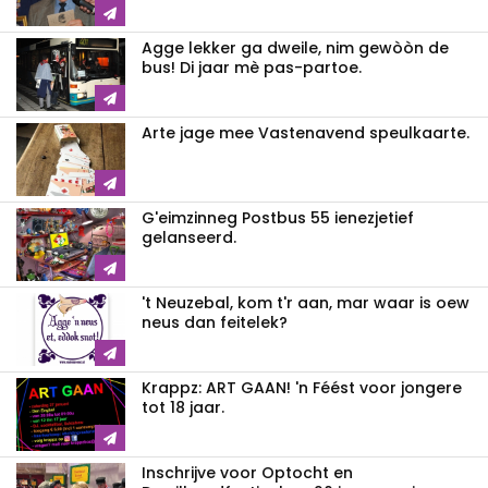
Agge lekker ga dweile, nim gewòòn de
bus! Di jaar mè pas-partoe.
Arte jage mee Vastenavend speulkaarte.
G'eimzinneg Postbus 55 ienezjetief
gelanseerd.
't Neuzebal, kom t'r aan, mar waar is oew
neus dan feitelek?
Krappz: ART GAAN! 'n Féést voor jongere
tot 18 jaar.
Inschrijve voor Optocht en