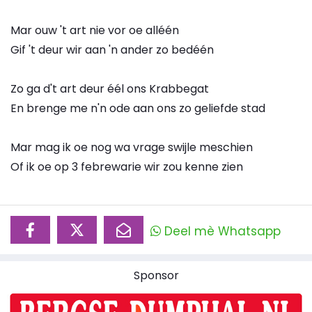
Mar ouw 't art nie vor oe alléén
Gif 't deur wir aan 'n ander zo bedéén
Zo ga d't art deur éél ons Krabbegat
En brenge me n'n ode aan ons zo geliefde stad
Mar mag ik oe nog wa vrage swijle meschien
Of ik oe op 3 febrewarie wir zou kenne zien
Deel mè Whatsapp
Sponsor