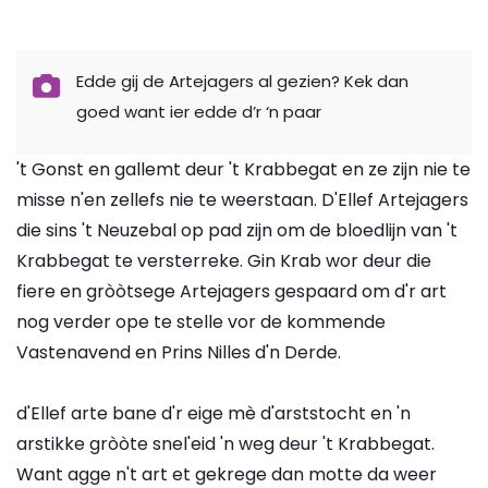
Edde gij de Artejagers al gezien? Kek dan
goed want ier edde d’r ‘n paar
't Gonst en gallemt deur 't Krabbegat en ze zijn nie te
misse n'en zellefs nie te weerstaan. D'Ellef Artejagers
die sins 't Neuzebal op pad zijn om de bloedlijn van 't
Krabbegat te versterreke. Gin Krab wor deur die
fiere en gròòtsege Artejagers gespaard om d'r art
nog verder ope te stelle vor de kommende
Vastenavend en Prins Nilles d'n Derde.
d'Ellef arte bane d'r eige mè d'arststocht en 'n
arstikke gròòte snel'eid 'n weg deur 't Krabbegat.
Want agge n't art et gekrege dan motte da weer