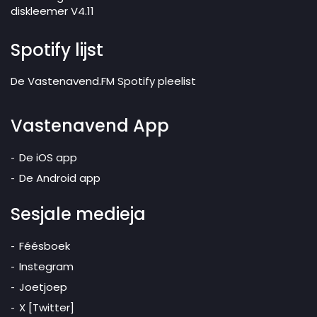
diskleemer V4.11
Spotify lijst
De Vastenavend.FM Spotify pleelist
Vastenavend App
De iOS app
De Android app
Sesjale medieja
Féésboek
Instegram
Joetjoep
X [Twitter]