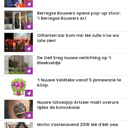
Berregse Bouwers opene pop-up stoor:
't Berregse Bouwers Art
Olifanten'aar kom mè: Me zulle n'oe wa
late zien!
De Geit kreg nuuwe verlichting op 't
Bleekveldje
't Nuuwe Veldteke vanaf 5 jannewarie te
kòòp.
Nuuwe tatoesjop Artzeer makt overure
tijdes de konvokasie
Motto Vastenavend 2018: Mè d'éél oew