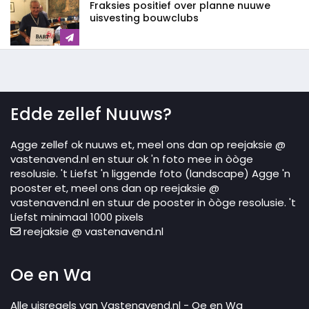
Fraksies positief over planne nuuwe
uisvesting bouwclubs
Edde zellef Nuuws?
Agge zellef ok nuuws et, meel ons dan op reejaksie @
vastenavend.nl en stuur ok 'n foto mee in òòge
resolusie. 't Liefst 'n liggende foto (landscape) Agge 'n
pooster et, meel ons dan op reejaksie @
vastenavend.nl en stuur de pooster in òòge resolusie. 't
Liefst minimaal 1000 pixels
reejaksie @ vastenavend.nl
Oe en Wa
Alle uisregels van Vastenavend.nl - Oe en Wa