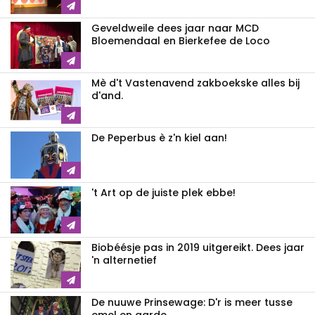
Geveldweile dees jaar naar MCD
Bloemendaal en Bierkefee de Loco
Mè d't Vastenavend zakboekske alles bij
d'and.
De Peperbus è z'n kiel aan!
't Art op de juiste plek ebbe!
Biobéésje pas in 2019 uitgereikt. Dees jaar
'n alternetief
De nuuwe Prinsewage: D'r is meer tusse