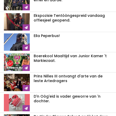
emel en aarde.
Ekspozisie Tentòòngespreid vandaag
offiesjeel geopend.
Eila Peperbus!
Boerekool Maaltijd van Junior Kamer 't
Markiezaat.
Prins Nilles III ontvangt d'arte van de
leste Artedragers
D'n Oòg'eid is vader geworre van 'n
dochter.