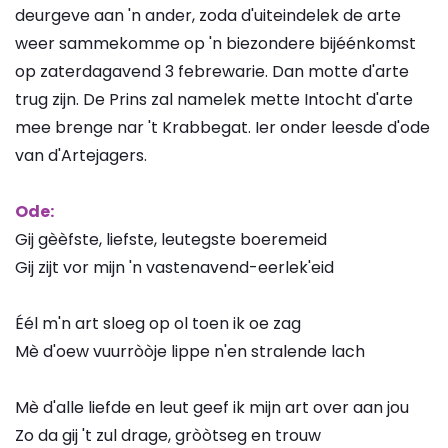
deurgeve aan 'n ander, zoda d'uiteindelek de arte
weer sammekomme op 'n biezondere bijéénkomst
op zaterdagavend 3 febrewarie. Dan motte d'arte
trug zijn. De Prins zal namelek mette Intocht d'arte
mee brenge nar 't Krabbegat. Ier onder leesde d'ode
van d'Artejagers.
Ode:
Gij gèèfste, liefste, leutegste boeremeid
Gij zijt vor mijn 'n vastenavend-eerlek'eid
Éél m'n art sloeg op ol toen ik oe zag
Mè d'oew vuurròòje lippe n'en stralende lach
Mè d'alle liefde en leut geef ik mijn art over aan jou
Zo da gij 't zul drage, gròòtseg en trouw