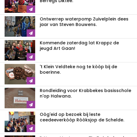
Berregs Diktee.
Ontwerrep waterpomp Zuivelplein dees
jaar van Steven Bouwens.
Kommende zaterdag lat Krappz de
jeugd Art Gaan!
't Klein Veldteke nog te kòòp bij de
boerinne.
Rondleiding voor Krabbekes basisschole
n'op Halwana.
Oòg'eid op bezoek bij leste
ceedeeverkòòp Ròòksjop de Schelde.