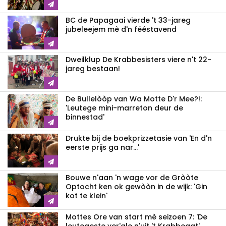
BC de Papagaai vierde 't 33-jareg
jubeleejem mè d'n fééstavend
Dweilklup De Krabbesisters viere n't 22-
jareg bestaan!
De Bullelòòp van Wa Motte D'r Mee?!:
'Leutege mini-marreton deur de
binnestad'
Drukte bij de boekprizzetasie van 'En d'n
eerste prijs ga nar...'
Bouwe n'aan 'n wage vor de Gròòte
Optocht ken ok gewòòn in de wijk: 'Gin
kot te klein'
Mottes Ore van start mè seizoen 7: 'De