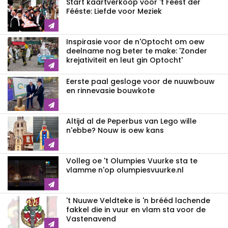
Start kaartverkòòp voor 't Féést der
Fééste: Liefde voor Meziek
Inspirasie voor de n'Optocht om oew
deelname nog beter te make: 'Zonder
krejativiteit en leut gin Optocht'
Eerste paal gesloge voor de nuuwbouw
en rinnevasie bouwkote
Altijd al de Peperbus van Lego wille
n'ebbe? Nouw is oew kans
Volleg oe 't Olumpies Vuurke sta te
vlamme n'op olumpiesvuurke.nl
't Nuuwe Veldteke is 'n brééd lachende
fakkel die in vuur en vlam sta voor de
Vastenavend