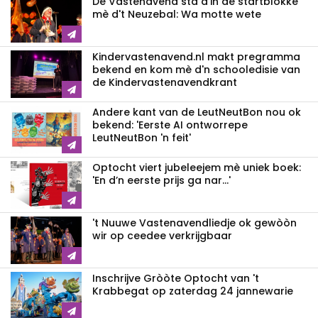
De Vastenavend sta d'in de startblokke
mè d't Neuzebal: Wa motte wete
Kindervastenavend.nl makt pregramma
bekend en kom mè d'n schooledisie van
de Kindervastenavendkrant
Andere kant van de LeutNeutBon nou ok
bekend: 'Eerste AI ontworrepe
LeutNeutBon 'n feit'
Optocht viert jubeleejem mè uniek boek:
'En d’n eerste prijs ga nar...'
't Nuuwe Vastenavendliedje ok gewòòn
wir op ceedee verkrijgbaar
Inschrijve Gròòte Optocht van 't
Krabbegat op zaterdag 24 jannewarie