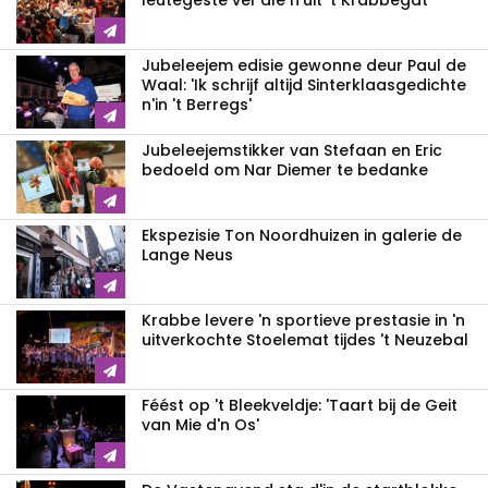
leutegeste ver'ale n'uit 't Krabbegat'
Jubeleejem edisie gewonne deur Paul de
Waal: 'Ik schrijf altijd Sinterklaasgedichte
n'in 't Berregs'
Jubeleejemstikker van Stefaan en Eric
bedoeld om Nar Diemer te bedanke
Ekspezisie Ton Noordhuizen in galerie de
Lange Neus
Krabbe levere 'n sportieve prestasie in 'n
uitverkochte Stoelemat tijdes 't Neuzebal
Féést op 't Bleekveldje: 'Taart bij de Geit
van Mie d'n Os'