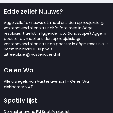
Edde zellef Nuuws?
Agge zellef ok nuuws et, meel ons dan op reejaksie @
vastenavend.nl en stuur ok 'n foto mee in òòge
resolusie. 't Liefst 'n liggende foto (landscape) Agge 'n
pooster et, meel ons dan op reejaksie @
vastenavend.nl en stuur de pooster in òòge resolusie. 't
Liefst minimaal 1000 pixels
reejaksie @ vastenavend.nl
Oe en Wa
Alle uisregels van Vastenavend.nl - Oe en Wa
diskleemer V4.11
Spotify lijst
De Vastenavend.FM Spotify pleelist