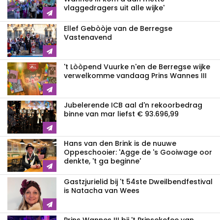
vlaggedragers uit alle wijke'
Ellef Gebòòje van de Berregse
Vastenavend
't Lòòpend Vuurke n'en de Berregse wijke
verwelkomme vandaag Prins Wannes III
Jubelerende ICB aal d'n rekoorbedrag
binne van mar liefst € 93.696,99
Hans van den Brink is de nuuwe
Oppeschooier: 'Agge de 's Gooiwage oor
denkte, 't ga beginne'
Gastzjurielid bij 't 54ste Dweilbendfestival
is Natacha van Wees