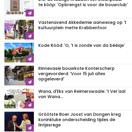
te kòòp: 'Opbrengst is voor de bouwclub'
Vastenavend Akkedemie aanwezeg op 't
kultuurplein mette Krabbenfoor
Kode Ròòd: 'O, 't is zonde van da béésje'
Rinnevasie bouwkote Konterscherp
vergevorderd: 'Voor 15 juli alles
opgeleverd'
Wana, d'Eks van Reimerswaale: 't Ver'aal
van Wana...
Gròòtste Boer Joost van Dongen kreg
koninkluke onderscheiding tijdes de
lintjesrege