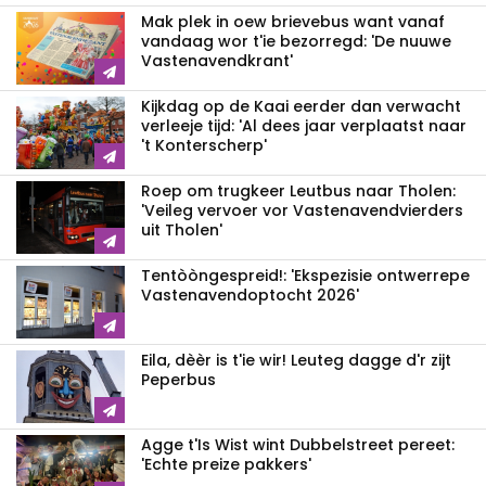
Mak plek in oew brievebus want vanaf
vandaag wor t'ie bezorregd: 'De nuuwe
Vastenavendkrant'
Kijkdag op de Kaai eerder dan verwacht
verleeje tijd: 'Al dees jaar verplaatst naar
't Konterscherp'
Roep om trugkeer Leutbus naar Tholen:
'Veileg vervoer vor Vastenavendvierders
uit Tholen'
Tentòòngespreid!: 'Ekspezisie ontwerrepe
Vastenavendoptocht 2026'
Eila, dèèr is t'ie wir! Leuteg dagge d'r zijt
Peperbus
Agge t'Is Wist wint Dubbelstreet pereet:
'Echte preize pakkers'