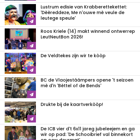
Lustrum edisie van Krabberettekettet:
'Dèèreddeze, Me n'ouwe mè veule de
leutege speule'
Roos Kriele (14) makt winnend ontwerrep
LeutNeutBon 2026!
De Veldtekes zijn wir te kòòp
BC de Vlaojestáámpers opene 't seizoen
mè d'n 'Bèttel of de Bends'
Drukte bij de kaartverkòòp!
De ICB vier d't 6x11 jareg jubeleejem en ga
wir op pad: 'De Schooibrief val binnekort