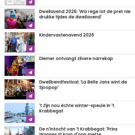
Dweilavend 2026: 'Wa rege lat de pret nie
drukke tijdes de dweilavend'
Kindervastenavend 2026
Diemer ontvangt zilvere narrekap
Dweilbendfestival: 'La Belle Jans wint de
Sjoopop'
't Zijn nou échte winter-speule in 't
Krabbegat
De n'Intocht van 't Krabbegat: 'Prins
Wannes III kom d'aan mette