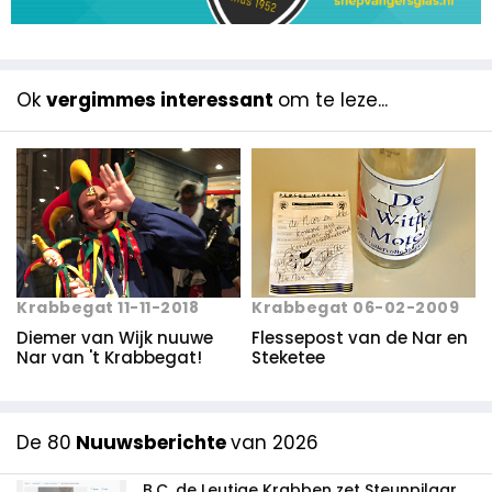
Ok
vergimmes interessant
om te leze...
Krabbegat 06-02-2009
Krabbegat 11-11-2018
Flessepost van de Nar en
Diemer van Wijk nuuwe
Steketee
Nar van 't Krabbegat!
De 80
Nuuwsberichte
van 2026
B.C. de Leutige Krabben zet Steunpilaar