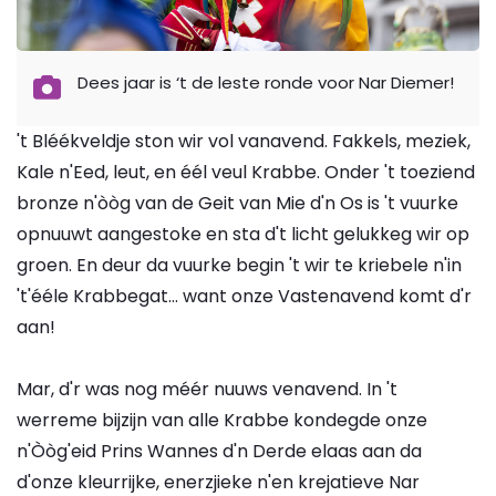
Dees jaar is ‘t de leste ronde voor Nar Diemer!
't Bléékveldje ston wir vol vanavend. Fakkels, meziek,
Kale n'Eed, leut, en éél veul Krabbe. Onder 't toeziend
bronze n'òòg van de Geit van Mie d'n Os is 't vuurke
opnuuwt aangestoke en sta d't licht gelukkeg wir op
groen. En deur da vuurke begin 't wir te kriebele n'in
't'ééle Krabbegat… want onze Vastenavend komt d'r
aan!
Mar, d'r was nog méér nuuws venavend. In 't
werreme bijzijn van alle Krabbe kondegde onze
n'Òòg'eid Prins Wannes d'n Derde elaas aan da
d'onze kleurrijke, enerzjieke n'en krejatieve Nar