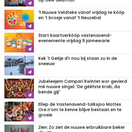
op oew deurmat'
't Nuuwe Veldteke vanaf vrijdag te kòòp
en 't brosje vanaf 't Neuzebal
Start kaartverkòòp vastenavend­
evenemente vrijdag 9 jannewarie
Kek 't Geitje d'r nou bij staan zo in de
sneeuw
Jubeleejem Campari Kwintet wor gevierd
mè nuuwe singel: 'De gèèfste krab, da
bende gij!'
Ellep de Vastenavend-talksjoo Mottes
Ore n'om te kenne blijve bestaan en te
groeie
Zien: Zo ziet de nuuwe erbruikbare beker