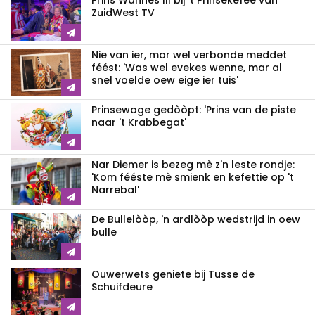
Prins Wannes III bij 't Prinsekefee van
ZuidWest TV
Nie van ier, mar wel verbonde meddet
féést: 'Was wel evekes wenne, mar al
snel voelde oew eige ier tuis'
Prinsewage gedòòpt: 'Prins van de piste
naar 't Krabbegat'
Nar Diemer is bezeg mè z'n leste rondje:
'Kom fééste mè smienk en kefettie op 't
Narrebal'
De Bullelòòp, 'n ardlòòp wedstrijd in oew
bulle
Ouwerwets geniete bij Tusse de
Schuifdeure