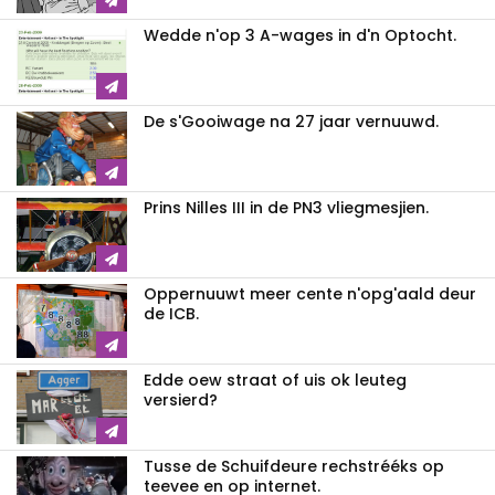
Wedde n'op 3 A-wages in d'n Optocht.
De s'Gooiwage na 27 jaar vernuuwd.
Prins Nilles III in de PN3 vliegmesjien.
Oppernuuwt meer cente n'opg'aald deur
de ICB.
Edde oew straat of uis ok leuteg
versierd?
Tusse de Schuifdeure rechstrééks op
teevee en op internet.