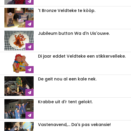
't Bronze Veldteke te kòòp.
Jubileum button Wa d'n Uis'ouwe.
Di jaar eddet Veldteke een stikkervelleke.
De geit nou al een kale nek.
Krabbe uit d'r tent gelokt.
Vastenavend,... Da's pas vekansie!