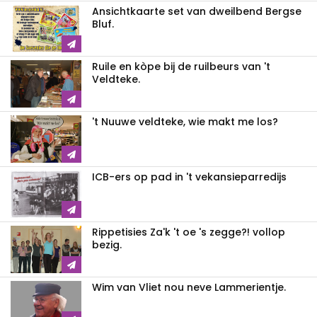
Ansichtkaarte set van dweilbend Bergse
Bluf.
Ruile en kòpe bij de ruilbeurs van 't
Veldteke.
't Nuuwe veldteke, wie makt me los?
ICB-ers op pad in 't vekansieparredijs
Rippetisies Za'k 't oe 's zegge?! vollop
bezig.
Wim van Vliet nou neve Lammerientje.