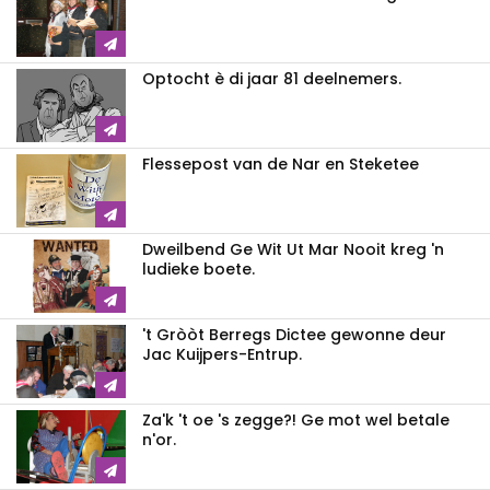
Optocht è di jaar 81 deelnemers.
Flessepost van de Nar en Steketee
Dweilbend Ge Wit Ut Mar Nooit kreg 'n
ludieke boete.
't Gròòt Berregs Dictee gewonne deur
Jac Kuijpers-Entrup.
Za'k 't oe 's zegge?! Ge mot wel betale
n'or.