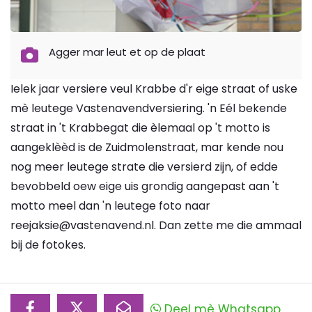
Agger mar leut et op de plaat
Ielek jaar versiere veul Krabbe d'r eige straat of uske
mè leutege Vastenavendversiering. 'n Eél bekende
straat in 't Krabbegat die èlemaal op 't motto is
aangeklèèd is de Zuidmolenstraat, mar kende nou
nog meer leutege strate die versierd zijn, of edde
bevobbeld oew eige uis grondig aangepast aan 't
motto meel dan 'n leutege foto naar
reejaksie@vastenavend.nl. Dan zette me die ammaal
bij de fotokes.
Deel mè Whatsapp