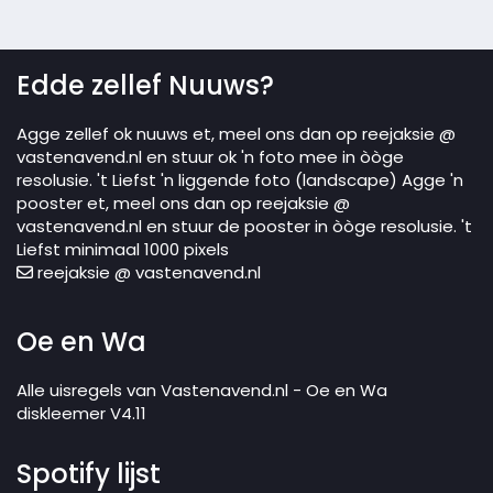
Edde zellef Nuuws?
Agge zellef ok nuuws et, meel ons dan op reejaksie @
vastenavend.nl en stuur ok 'n foto mee in òòge
resolusie. 't Liefst 'n liggende foto (landscape) Agge 'n
pooster et, meel ons dan op reejaksie @
vastenavend.nl en stuur de pooster in òòge resolusie. 't
Liefst minimaal 1000 pixels
reejaksie @ vastenavend.nl
Oe en Wa
Alle uisregels van Vastenavend.nl - Oe en Wa
diskleemer V4.11
Spotify lijst