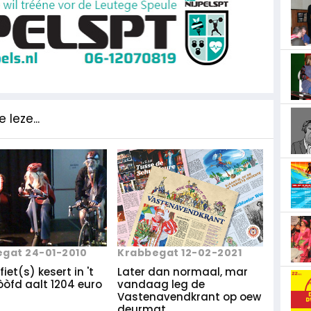
 leze...
gat 24-01-2010
Krabbegat 12-02-2021
fiet(s) kesert in 't
Later dan normaal, mar
òòfd aalt 1204 euro
vandaag leg de
Vastenavendkrant op oew
deurmat