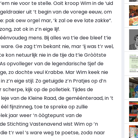
 ‘em nie voor te stelle. Ooit kroop Wim in de ‘uid
eldraaier uit ’t begin van de vorege eeuw, om
: pak oew orgel mar, ‘k zal oe eve late zakke”.
g, zat ok in z’n eige lijf.
énvoudeg mens. Bij alles wa t’ie dee bleef t’ie
ware. Ge zag t’m bekant nie, mar ‘ij was t’r wel,
kon netuurlijk nie in de tije da t’ie Gròòtste
 As opvolleger van de legendarische Sjef de
jge, zo dochte veul Krabbe. Mar Wim keek nie
 in z’n eige stijl. Zo getuigde z’n Pratjes op d’n
 scherpe, kijk op de polletiek. Tijdes de
 leje van de Kleine Raad, de geméénteraad, in ’t
 éél fijnzinneg, toe te spreke op zullie
elek jaar weer ’n òògtepunt van de
 de Stichting Vastenavend wist Wim op ’n
ie t’r wel ’s ware weg te poetse, zoda naar