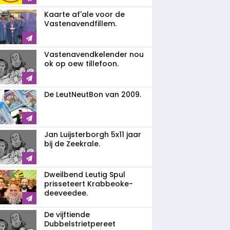
Kaarte af'ale voor de
Vastenavendfillem.
Vastenavendkelender nou
ok op oew tillefoon.
De LeutNeutBon van 2009.
Jan Luijsterborgh 5x11 jaar
bij de Zeekrale.
Dweilbend Leutig Spul
prisseteert Krabbeoke-
deeveedee.
De vijftiende
Dubbelstrietpereet