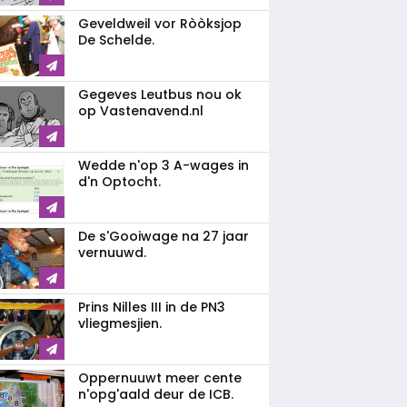
Geveldweil vor Ròòksjop
De Schelde.
Gegeves Leutbus nou ok
op Vastenavend.nl
Wedde n'op 3 A-wages in
d'n Optocht.
De s'Gooiwage na 27 jaar
vernuuwd.
Prins Nilles III in de PN3
vliegmesjien.
Oppernuuwt meer cente
n'opg'aald deur de ICB.