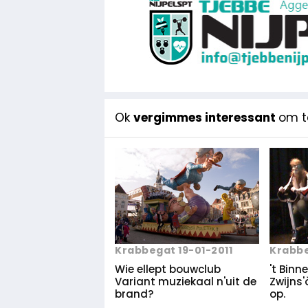
Ok
vergimmes interessant
om te
Krabbegat 19-01-2011
Krabbe
Wie ellept bouwclub
't Binne
Variant muziekaal n'uit de
Zwijns'
brand?
op.