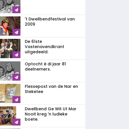
't Dweilbendfestival van
2009
De 61ste
Vastenavendkrant
uitgedeeld.
Optocht è di jaar 81
deelnemers.
Flessepost van de Nar en
Steketee
Dweilbend Ge Wit Ut Mar
Nooit kreg 'n ludieke
boete.