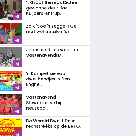
't Gròòt Berregs Dictee
gewonne deur Jac
Kuijpers-Entrup.
Za'k 't oe 's zegge?! Ge
mot wel betale n'or.
Janus en Nilles weer op
VastenavendFM.
'n Kompetisie voor
dweilbendjes in Den
Enghel.
Vastenavend
Stewardesse bij 't
Neuzebal.
De Wereld Dweilt Deur
rechstrééks op de BRTO.