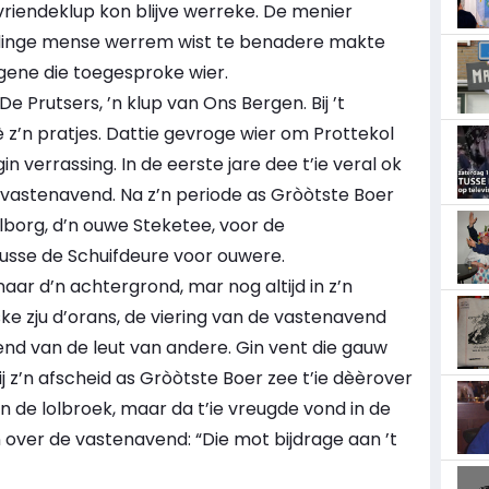
 vriendeklup kon blijve werreke. De menier
leidinge mense werrem wist te benadere makte
 degene die toegesproke wier.
 Prutsers, ’n klup van Ons Bergen. Bij ’t
mè z’n pratjes. Dattie gevroge wier om Prottekol
 verrassing. In de eerste jare dee t’ie veral ok
rvastenavend. Na z’n periode as Gròòtste Boer
borg, d’n ouwe Steketee, voor de
Tusse de Schuifdeure voor ouwere.
naar d’n achtergrond, mar nog altijd in z’n
ke zju d’orans, de viering van de vastenavend
tend van de leut van andere. Gin vent die gauw
j z’n afscheid as Gròòtste Boer zee t’ie dèèrover
van de lolbroek, maar da t’ie vreugde vond in de
over de vastenavend: “Die mot bijdrage aan ’t