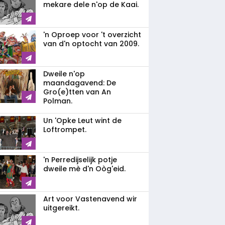
mekare dele n'op de Kaai.
'n Oproep voor 't overzicht
van d'n optocht van 2009.
Dweile n'op
maandagavend: De
Gro(e)tten van An
Polman.
Un 'Opke Leut wint de
Loftrompet.
'n Perredijselijk potje
dweile mè d'n Oòg'eid.
Art voor Vastenavend wir
uitgereikt.