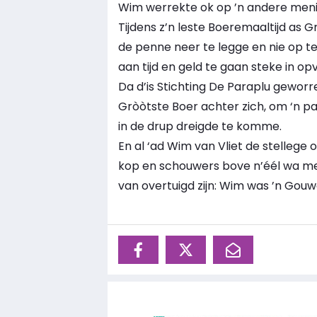
Wim werrekte ok op ’n andere menier 
Tijdens z’n leste Boeremaaltijd as 
de penne neer te legge en nie op te 
aan tijd en geld te gaan steke in opv
Da d’is Stichting De Paraplu geworre.
Gròòtste Boer achter zich, om ‘n p
in de drup dreigde te komme.
En al ‘ad Wim van Vliet de stellege ov
kop en schouwers bove n’éél wa men
van overtuigd zijn: Wim was ’n Gouwe 