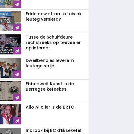
Edde oew straat of uis ok
leuteg versierd?
Tusse de Schuifdeure
rechstrééks op teevee en
op internet.
Dweilbendjes levere 'n
leutege strijd.
Ebbedweil. Kunst in de
Berregse kefeekes.
Allo Allo ier is de BRTO.
Inbraak bij BC d'Ekseketel.