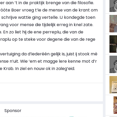
aan ’t in de praktijk brenge van die filosofie.
Gròòte Boer vroeg t’ie de mense van de krant om
schrijve wattie ging vertelle. IJ kondegde toen
ang voor mense die tijdelijk erreg in knel zate.
 En zo liet hij de ene perreplu, die van de
araplu op te steke voor degene die van de rege
ertuiging da d’iederéén gelijk is, juist ij stook mè
se n’uit. Wie ‘em et magge lere kenne mot d’r
Krab. In ziel en nouw ok in zaleg’eid.
Sponsor