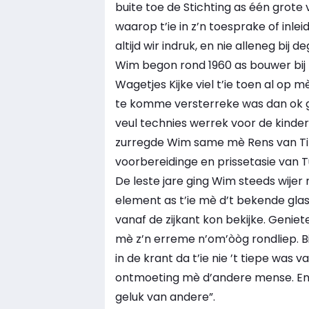
buite toe de Stichting as één grote
waarop t’ie in z’n toesprake of in
altijd wir indruk, en nie alleneg bij
Wim begon rond 1960 as bouwer bij De
Wagetjes Kijke viel t’ie toen al op 
te komme versterreke was dan ok gin
veul technies werrek voor de kinde
zurregde Wim same mè Rens van Til
voorbereidinge en prissetasie van 
De leste jare ging Wim steeds wijer 
element as t’ie mè d’t bekende glas
vanaf de zijkant kon bekijke. Genie
mè z’n erreme n’om’òòg rondliep. Bi
in de krant da t’ie nie ’t tiepe was 
ontmoeting mè d’andere mense. En 
geluk van andere”.