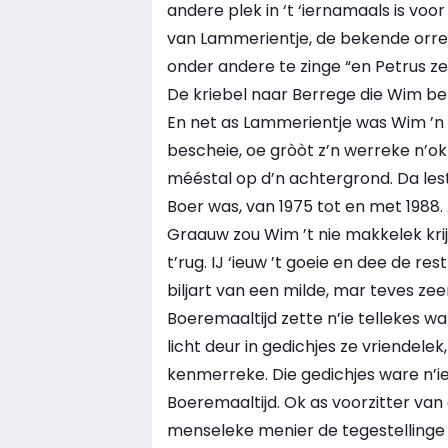
andere plek in ‘t ‘iernamaals is voor
van Lammerientje, de bekende orreg
onder andere te zinge “en Petrus zee
De kriebel naar Berrege die Wim bezon
En net as Lammerientje was Wim ’n é
bescheie, oe gròòt z’n werreke n’ok 
mééstal op d’n achtergrond. Da leste 
Boer was, van 1975 tot en met 1988.
Graauw zou Wim ’t nie makkelek kri
t’rug. IJ ‘ieuw ’t goeie en dee de rest
biljart van een milde, mar teves zeer
Boeremaaltijd zette n’ie tellekes wa
licht deur in gedichjes ze vriendelek,
kenmerreke. Die gedichjes ware n’i
Boeremaaltijd. Ok as voorzitter van
menseleke menier de tegestellinge d