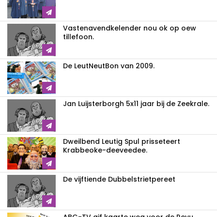
Vastenavendkelender nou ok op oew
tillefoon.
De LeutNeutBon van 2009.
Jan Luijsterborgh 5x11 jaar bij de Zeekrale.
Dweilbend Leutig Spul prisseteert
Krabbeoke-deeveedee.
De vijftiende Dubbelstrietpereet
ABG-TV gif kaarte weg voor de Revu.