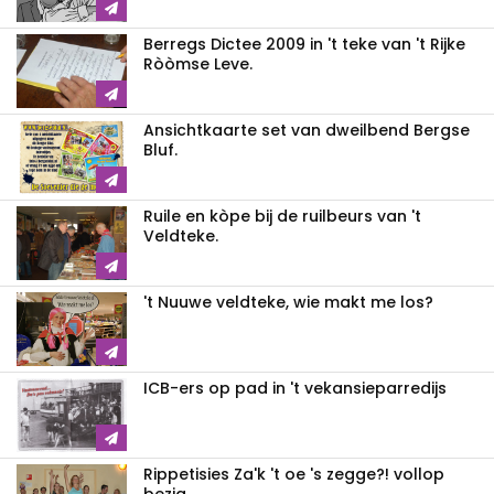
Berregs Dictee 2009 in 't teke van 't Rijke
Ròòmse Leve.
Ansichtkaarte set van dweilbend Bergse
Bluf.
Ruile en kòpe bij de ruilbeurs van 't
Veldteke.
't Nuuwe veldteke, wie makt me los?
ICB-ers op pad in 't vekansieparredijs
Rippetisies Za'k 't oe 's zegge?! vollop
bezig.