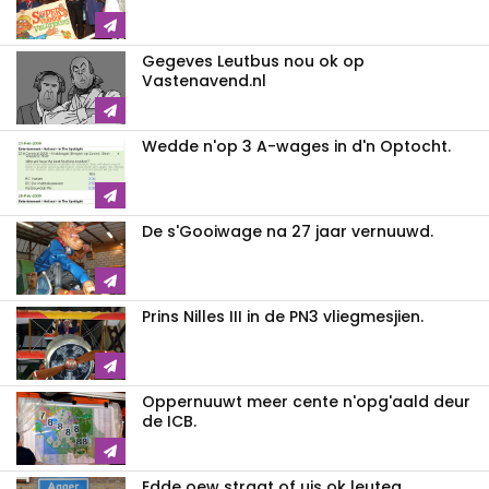
Gegeves Leutbus nou ok op
Vastenavend.nl
Wedde n'op 3 A-wages in d'n Optocht.
De s'Gooiwage na 27 jaar vernuuwd.
Prins Nilles III in de PN3 vliegmesjien.
Oppernuuwt meer cente n'opg'aald deur
de ICB.
Edde oew straat of uis ok leuteg