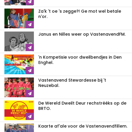
Za'k 't oe 's zegge?! Ge mot wel betale
n'or.
Janus en Nilles weer op VastenavendFM.
'n Kompetisie voor dweilbendjes in Den
Enghel.
Vastenavend Stewardesse bij 't
Neuzebal.
De Wereld Dweilt Deur rechstrééks op de
BRTO.
Kaarte af'ale voor de Vastenavendfillem.