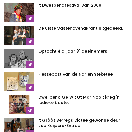
't Dweilbendfestival van 2009
De 61ste Vastenavendkrant uitgedeeld.
Optocht è di jaar 81 deelnemers.
Flessepost van de Nar en Steketee
Dweilbend Ge Wit Ut Mar Nooit kreg 'n
ludieke boete.
't Gròòt Berregs Dictee gewonne deur
Jac Kuijpers-Entrup.