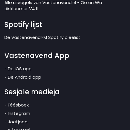
Alle uisregels van Vastenavend.nl - Oe en Wa
diskleemer V4.11
Spotify lijst
De Vastenavend.FM Spotify pleelist
Vastenavend App
De iOS app
De Android app
Sesjale medieja
Féésboek
Instegram
Joetjoep