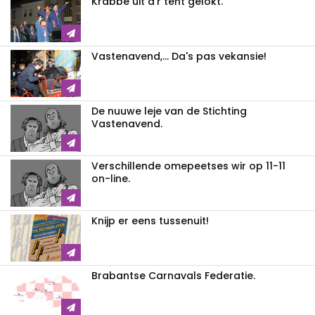
Krabbe uit d'r tent gelokt.
Vastenavend,... Da's pas vekansie!
De nuuwe leje van de Stichting
Vastenavend.
Verschillende omepeetses wir op 11-11
on-line.
Knijp er eens tussenuit!
Brabantse Carnavals Federatie.