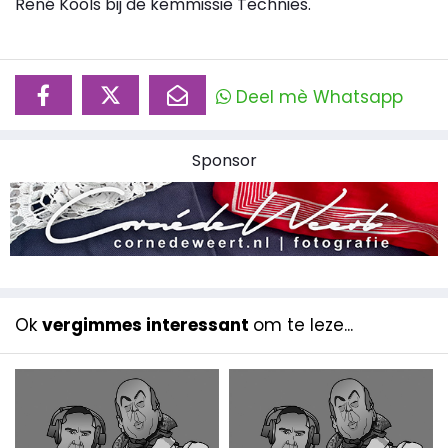
René Kools bij de kemmissie Technies.
Deel mè Whatsapp
Sponsor
Ok
vergimmes interessant
om te leze...