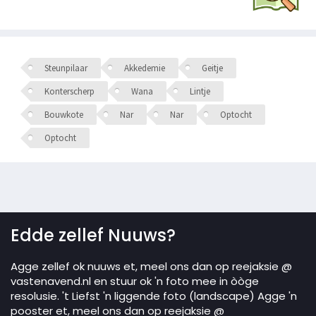
Steunpilaar
Akkedemie
Geitje
Konterscherp
Wana
Lintje
Bouwkote
Nar
Nar
Optocht
Optocht
Edde zellef Nuuws?
Agge zellef ok nuuws et, meel ons dan op reejaksie @
vastenavend.nl en stuur ok 'n foto mee in òòge
resolusie. 't Liefst 'n liggende foto (landscape) Agge 'n
pooster et, meel ons dan op reejaksie @