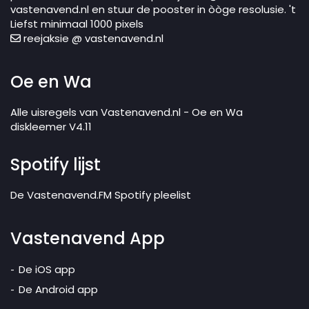
vastenavend.nl en stuur de pooster in òòge resolusie. 't
Liefst minimaal 1000 pixels
reejaksie @ vastenavend.nl
Oe en Wa
Alle uisregels van Vastenavend.nl - Oe en Wa
diskleemer V4.11
Spotify lijst
De Vastenavend.FM Spotify pleelist
Vastenavend App
De iOS app
De Android app