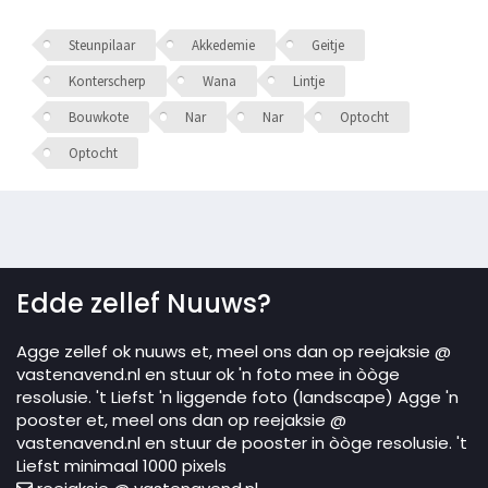
Steunpilaar
Akkedemie
Geitje
Konterscherp
Wana
Lintje
Bouwkote
Nar
Nar
Optocht
Optocht
Edde zellef Nuuws?
Agge zellef ok nuuws et, meel ons dan op reejaksie @
vastenavend.nl en stuur ok 'n foto mee in òòge
resolusie. 't Liefst 'n liggende foto (landscape) Agge 'n
pooster et, meel ons dan op reejaksie @
vastenavend.nl en stuur de pooster in òòge resolusie. 't
Liefst minimaal 1000 pixels