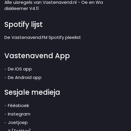
Alle uisregels van Vastenavend.nl - Oe en Wa
diskleemer V4.11
Spotify lijst
De Vastenavend.FM Spotify pleelist
Vastenavend App
De iOS app
De Android app
Sesjale medieja
Féésboek
Instegram
Joetjoep
X [Twitter]