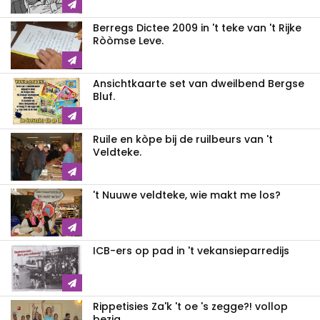
Berregs Dictee 2009 in 't teke van 't Rijke
Ròòmse Leve.
Ansichtkaarte set van dweilbend Bergse
Bluf.
Ruile en kòpe bij de ruilbeurs van 't
Veldteke.
't Nuuwe veldteke, wie makt me los?
ICB-ers op pad in 't vekansieparredijs
Rippetisies Za'k 't oe 's zegge?! vollop
bezig.