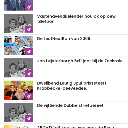
Vastenavendkelender nou ok op oew
tillefoon.
De LeutNeutBon van 2009.
Jan Luijsterborgh 5x11 jaar bij de Zeekrale.
Dweilbend Leutig Spul prisseteert
Krabbeoke-deeveedee.
De vijftiende Dubbelstrietpereet
ABG-TV gif kaarte weg voor de Revu.