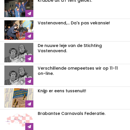
Krabbe uit d'r tent gelokt.
Vastenavend,... Da's pas vekansie!
De nuuwe leje van de Stichting
Vastenavend.
Verschillende omepeetses wir op 11-11
on-line.
Knijp er eens tussenuit!
Brabantse Carnavals Federatie.