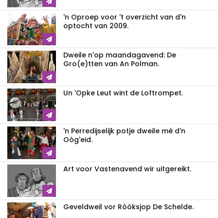
'n Oproep voor 't overzicht van d'n
optocht van 2009.
Dweile n'op maandagavend: De
Gro(e)tten van An Polman.
Un 'Opke Leut wint de Loftrompet.
'n Perredijselijk potje dweile mè d'n
Oòg'eid.
Art voor Vastenavend wir uitgereikt.
Geveldweil vor Ròòksjop De Schelde.