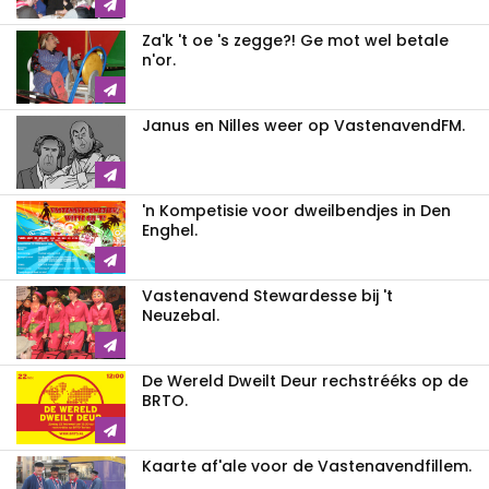
Za'k 't oe 's zegge?! Ge mot wel betale
n'or.
Janus en Nilles weer op VastenavendFM.
'n Kompetisie voor dweilbendjes in Den
Enghel.
Vastenavend Stewardesse bij 't
Neuzebal.
De Wereld Dweilt Deur rechstrééks op de
BRTO.
Kaarte af'ale voor de Vastenavendfillem.