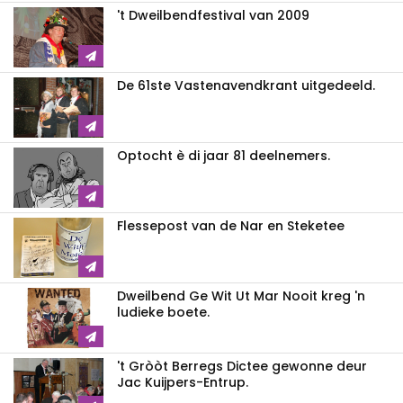
't Dweilbendfestival van 2009
De 61ste Vastenavendkrant uitgedeeld.
Optocht è di jaar 81 deelnemers.
Flessepost van de Nar en Steketee
Dweilbend Ge Wit Ut Mar Nooit kreg 'n
ludieke boete.
't Gròòt Berregs Dictee gewonne deur
Jac Kuijpers-Entrup.