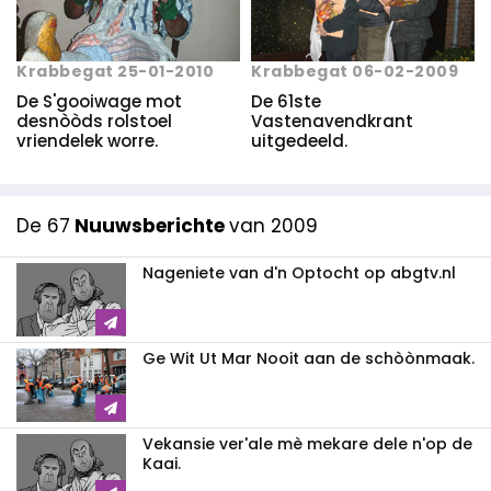
Krabbegat 25-01-2010
Krabbegat 06-02-2009
De S'gooiwage mot
De 61ste
desnòòds rolstoel
Vastenavendkrant
vriendelek worre.
uitgedeeld.
De 67
Nuuwsberichte
van 2009
Nageniete van d'n Optocht op abgtv.nl
Ge Wit Ut Mar Nooit aan de schòònmaak.
Vekansie ver'ale mè mekare dele n'op de
Kaai.