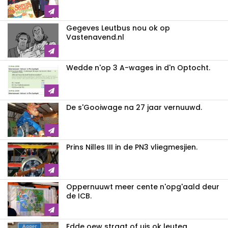
Gegeves Leutbus nou ok op
Vastenavend.nl
Wedde n'op 3 A-wages in d'n Optocht.
De s'Gooiwage na 27 jaar vernuuwd.
Prins Nilles III in de PN3 vliegmesjien.
Oppernuuwt meer cente n'opg'aald deur
de ICB.
Edde oew straat of uis ok leuteg